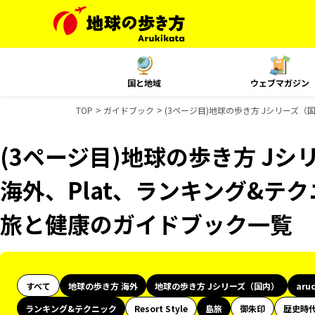
国と地域
ウェブマガジン
TOP
ガイドブック
(3ページ目)地球の歩き方 Jシリーズ（国
(3ページ目)地球の歩き方 Jシリ
海外、Plat、ランキング&テク
旅と健康のガイドブック一覧
すべて
地球の歩き方 海外
地球の歩き方 Jシリーズ（国内）
aru
ランキング&テクニック
Resort Style
島旅
御朱印
歴史時