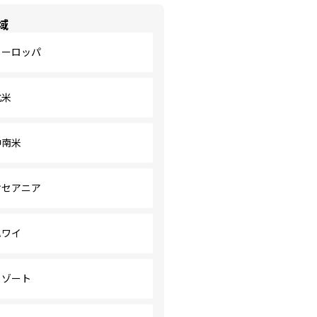
域
ヨーロッパ
北米
中南米
オセアニア
ハワイ
リゾート