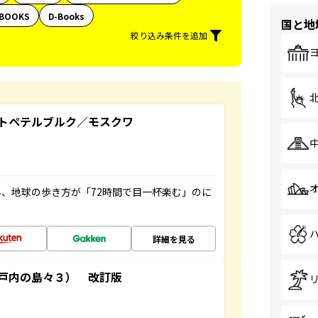
BOOKS
D-Books
国と地
絞り込み条件を追加
トペテルブルク／モスクワ
、地球の歩き方が「72時間で目一杯楽む」のに
詳細を見る
戸内の島々３） 改訂版