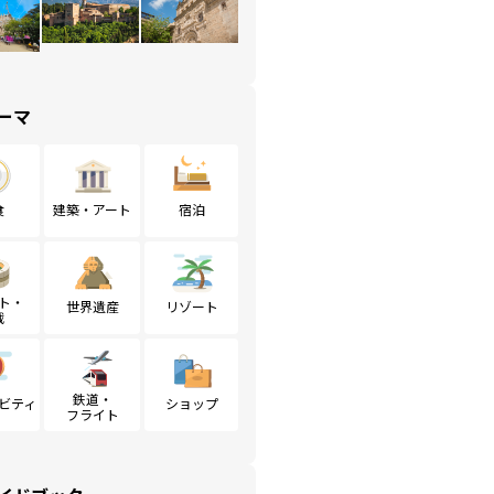
ーマ
食
建築・アート
宿泊
ト・
世界遺産
リゾート
戦
鉄道・
ビティ
ショップ
フライト