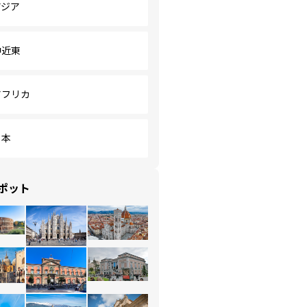
アジア
中近東
アフリカ
日本
ポット