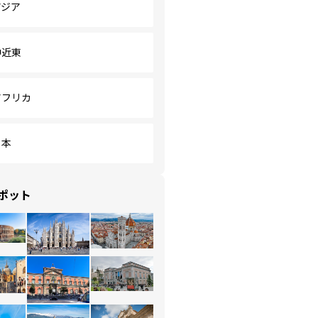
アジア
中近東
アフリカ
日本
ポット