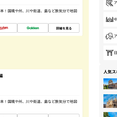
図本！国境や州、川や街道、島など旅気分で地図
詳細を見る
人気ス
編
図本！国境や州、川や街道、島など旅気分で地図