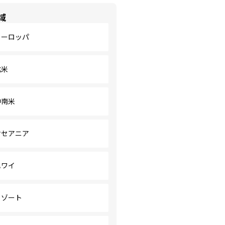
域
ヨーロッパ
北米
中南米
オセアニア
ハワイ
リゾート