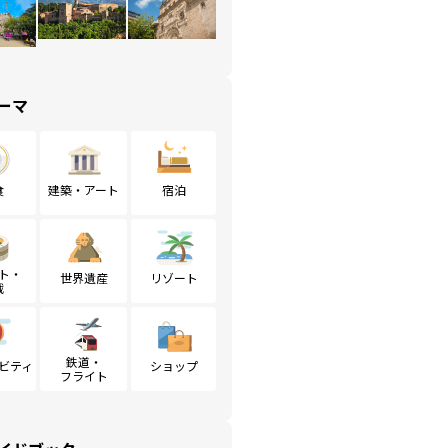
ーマ
食
建築・アート
宿泊
ト・
世界遺産
リゾート
戦
鉄道・
ビティ
ショップ
フライト