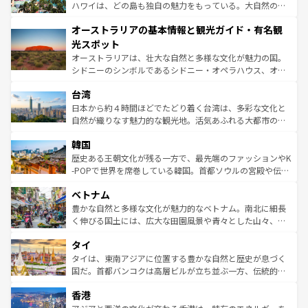
西部には大自然が広がり、グランドキャニオンやイエロー
ハワイは、どの島も独自の魅力をもっている。大自然の神
ストーン国立公園といった絶景が堪能できる。さらに、南
秘を感じたいなら、火山が生み出した壮大な景観を誇るハ
オーストラリアの基本情報と観光ガイド・有名観
部のニューオーリンズでは、音楽と美食が融合した独特の
ワイ島は見逃せない。また、定番の観光地といえばオアフ
文化が魅力。旅行者はアメリカの各地域で異なる魅力を楽
島だが、静かな自然を求めるならマウイ島やカウアイ島が
光スポット
しみながら、その多様性と豊かな歴史を感じることができ
おすすめ。エメラルドグリーンに輝く海をはじめ、豊かな
オーストラリアは、壮大な自然と多様な文化が魅力の国。
るだろう。車でのロードトリップや列車の旅も、アメリカ
文化や歴史が息づいている。「アロハスピリット」と呼ば
シドニーのシンボルであるシドニー・オペラハウス、オー
ならではの贅沢な旅のスタイルだ。 なお、新着のアメリカ
れるおもてなしの心で訪れる人々を迎えてくれるハワイの
ストラリア東海岸北部に広がる大サンゴ礁地帯グレートバ
情報は
コンテンツ一覧
を参照してほしい。
人々、おいしいローカルフードやハワイアンミュージッ
台湾
リアリーフや大陸中央部にそびえるウルル（エアーズロッ
ク、伝統的なフラダンスなど、すべてがハワイの魅力を彩
ク）、タスマニアの美しい原生林やケアンズの熱帯雨林な
日本から約４時間ほどでたどり着く台湾は、多彩な文化と
っている。訪れるたびに新しい発見と感動が待っているハ
ど、見どころがたくさん。また、カフェやワイン、オージ
自然が織りなす魅力的な観光地。活気あふれる大都市の台
ワイを、存分に味わってほしい。 なお、新着のハワイ情報
ービーフなどの食文化も豊かで、美味しいものであふれて
北やノスタルジックな町並みが人気な九份（ジォウフェ
は
コンテンツ一覧
を参照してほしい。
韓国
いる。アクティビティも充実しており、サーフィンやダイ
ン）、静ひつな山岳地帯である台湾東部など、都市の喧騒
ビング、ハイキングなど、アウトドア好きにはたまらな
と山間の静けさが共存しており、訪れる人に新しい発見と
歴史ある王朝文化が残る一方で、最先端のファッションやK
い。オーストラリアの多彩な魅力を存分に味わいつくそ
驚きをもたらしてくれる。また、奥深い台湾の食文化も魅
-POPで世界を席巻している韓国。首都ソウルの宮殿や伝統
う。 なお、新着のオーストラリア情報は
コンテンツ一覧
を
力で、夜市などの屋台グルメから高級料理、ヘルシーで美
家屋が並ぶエリアでは韓国の歴史と文化に浸ることがで
参照してほしい。
ベトナム
容にもいいと評判のスイーツなど、バラエティ豊かな料理
き、地方に足を延ばせば四季折々の自然美を楽しむことが
が味わえる。 なお、新着の台湾情報は
コンテンツ一覧
を参
できる。そして、キムチや焼肉、絶品のストリートフード
豊かな自然と多様な文化が魅力的なベトナム。南北に細長
照してほしい。
まで、さまざまな韓国料理が待っている。夜には、韓国な
く伸びる国土には、広大な田園風景や青々とした山々、世
らではのナイトライフも堪能できる。あたたかいホスピタ
界遺産に登録された壮大な自然景観が点在し、都市部では
タイ
リティに包まれながら、韓国の多彩な魅力を心ゆくまで味
急速な発展と共に伝統が息づく。ハノイの古い町並みやホ
わってみてほしい。 なお、新着の韓国情報は
コンテンツ一
ーチミン市のフランス統治時代の建物も、独特の雰囲気を
タイは、東南アジアに位置する豊かな自然と歴史が息づく
覧
を参照してほしい。
醸し出している。また、バラエティの豊かさとおいしさで
国だ。首都バンコクは高層ビルが立ち並ぶ一方、伝統的な
世界中の食通を魅了してやまないベトナム料理も魅力のひ
寺院や市場がいたるところに点在し、古きよき文化と現代
香港
とつ。フォーやバインミー、ベトナムコーヒーなどは、ぜ
の活気が交差している。北部ではチェンマイなどの山岳地
ひ現地で味わいたい。どの地域を訪れてもあたたかい人々
帯で自然と触れ合い、南部ではプーケットやクラビの美し