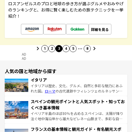
ロスアンゼルスのプロと地球の歩き方が選ぶグルメやおみやげ
のランキングと、お得に賢く楽しむための旅テクニックを一挙
紹介！
詳細を見る
…
1
2
3
4
5
8
AD
AD
人気の国と地域から探す
イタリア
イタリアは歴史、文化、グルメ、自然と多彩な魅力にあふ
れた国。
ローマ
の古代遺跡やフィレンツェのルネッサンス
美術、ヴェネツィアの運河など、歴史あるスポットはもち
スペインの観光ポイントと人気スポット・知ってお
ろん、トスカーナの美しい田園風景やアマルフィ海岸の絶
景など、自然景観も見逃せない。観光の合間には、本場の
くべき基本情報
ピザやパスタなど、絶品のイタリア料理を堪能することも
イベリア半島のほぼ80％を占めるスペインは、太陽が降り
できる。朝目覚めてから夜眠るまで、すべての瞬間を楽し
注ぐ地中海沿岸から雄大なピレネー山脈まで、多彩な自然
ませてくれるイタリアで、忘れられない旅をしてみよう！
と文化が詰まったヨーロッパ屈指の旅行先だ。多様な地域
なお、新着のイタリア情報は
コンテンツ一覧
を参照してほ
フランスの基本情報と観光ガイド・有名観光スポ
文化が根付くこの国では、情熱的なフラメンコ、熱気あふ