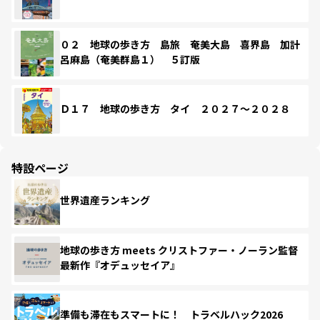
０２ 地球の歩き方 島旅 奄美大島 喜界島 加計
呂麻島（奄美群島１） ５訂版
Ｄ１７ 地球の歩き方 タイ ２０２７～２０２８
特設ページ
世界遺産ランキング
地球の歩き方 meets クリストファー・ノーラン監督
最新作『オデュッセイア』
準備も滞在もスマートに！ トラベルハック2026