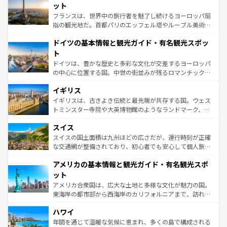
しい。
れる闘牛、そして美味しいタパスが生活の一部となってい
ット
る。首都マドリードの洗練された雰囲気や、バルセロナの
フランスは、世界中の旅行者を魅了し続けるヨーロッパ屈
アートに溢れた街角から、地方では古代ローマ遺跡や中世
指の観光地だ。首都パリのエッフェル塔やルーブル美術館
の城塞都市、穏やかなビーチリゾートまで多彩な表情を見
といった象徴的なスポットから、田舎町の古風な美しさま
せる。地方によって風土や気候が異なるスペインはその個
ドイツの基本情報と観光ガイド・有名観光スポッ
で、幅広い魅力が詰まっている。華麗な宮殿、歴史的な大
性で訪れる人を魅了する。 なお、新着のスペイン情報は
コ
聖堂、美しいビーチ、そして豊かな自然が、訪れる者を心
ト
ンテンツ一覧
を参照してほしい。
から魅了する。また、フランスは美食の国としても知ら
ドイツは、豊かな歴史と多彩な文化が交差するヨーロッパ
れ、フランス料理はユネスコ無形文化遺産にも登録されて
の中心に位置する国。中世の街並みが残るロマンチック街
いる。シャンパンの発祥地であるランス、プロヴァンスの
道から、未来を先取りするようなモダンな都市まで多様な
香り高いラベンダー畑など、多彩な楽しみ方が可能だ。さ
イギリス
顔を持つこの国は、どこを歩いても飽きることがない。ベ
らに、パリ以外の地域にも魅力が溢れており、どの街角に
ルリンの文化的活気、バイエルン州のアルプスの絶景、そ
イギリスは、古きよき伝統と最先端が共存する国。ウェス
も豊かな歴史と文化が息づいている。パリ以外の個性あふ
してライン川沿いのワイン畑といった風景は必見。ビール
トミンスター寺院や大英博物館のようなランドマーク、歴
れる地方に足を運ぶとそれぞれで全く異なる文化を体験で
とソーセージを味わいながら地元の人と過ごす楽しい時間
史ある大学都市、美しい丘陵地帯や牧歌的な風景など、エ
きるだろう。 なお、新着のフランス情報は
コンテンツ一覧
スイス
は、お酒好きな人にはぜひ体験してほしい。 なお、新着の
リアごとに異なる魅力がある。また、優雅なアフタヌーン
を参照してほしい。
ドイツ情報は
コンテンツ一覧
を参照してほしい。
ティー、ビール好きにはたまらない英国パブ、サッカー観
スイスの国土面積は九州ほどの広さだが、運行時刻が正確
戦など、本場だからこそできる体験も豊富。イギリスを旅
な交通網が整備されており、初心者でも安心して個人旅行
して楽しみつくそう。 なお、新着のイギリス情報は
コンテ
を楽しめる。日本同様に時刻表どおりの旅が可能だ。中世
アメリカの基本情報と観光ガイド・有名観光スポ
ンツ一覧
を参照してほしい。
の建物がそのまま残る町や、スイスならではのユニークな
博物館もあり、アルプス観光だけでなく町歩きも満喫する
ット
ことができる。国民の所得が高いため物価も高いが、旅行
アメリカ合衆国は、広大な土地と多様な文化が魅力の国。
者向けの交通パス提供のサービスもあり、うまく活用すれ
東海岸の都市部から西海岸のカリフォルニアまで、訪れる
ば市内交通費無料で観光を楽しむこともできる。 なお、新
場所ごとに異なる風景と体験が待っている。ニューヨーク
着のスイス情報は
コンテンツ一覧
を参照してほしい。
ハワイ
のような巨大都市は、観光、ショッピング、エンターテイ
ンメントが詰まった刺激的なスポットだ。一方、アメリカ
年間を通じて温暖な気候に恵まれ、多くの島で構成される