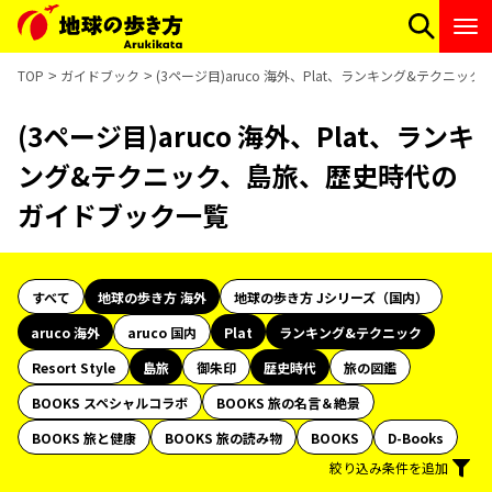
TOP
ガイドブック
(3ページ目)aruco 海外、Plat、ランキング&テク
(3ページ目)aruco 海外、Plat、ランキ
ング&テクニック、島旅、歴史時代の
ガイドブック一覧
すべて
地球の歩き方 海外
地球の歩き方 Jシリーズ（国内）
aruco 海外
aruco 国内
Plat
ランキング&テクニック
Resort Style
島旅
御朱印
歴史時代
旅の図鑑
BOOKS スペシャルコラボ
BOOKS 旅の名言＆絶景
BOOKS 旅と健康
BOOKS 旅の読み物
BOOKS
D-Books
絞り込み条件を追加