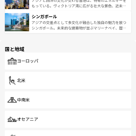
アジアと西洋の文化が交わる香港は、特有のエネルギーを
が旅行者を迎えてくれるので、きっと忘れられない旅にな
いビーチでリゾート気分を楽しむことができる。タイ料理
もっている。ヴィクトリア湾に広がる壮大な景色、近未来
るはずだ。 なお、新着のベトナム情報は
コンテンツ一覧
を
は世界的に有名で、屋台から高級レストランまで味覚を刺
的なアートスポット、そして歴史と現代が融合した町並
参照してほしい。
シンガポール
激する。気候は一年中温暖で、どの季節にも異なる楽しみ
み、どこを訪れても感動するはず。観光スポットが密集し
が待っている。親しみやすいタイの人々、仏教を中心とし
ており、効率よく見どころを回れるのも魅力。息をのむよ
アジアの交差点として多文化が融合した独自の魅力を放つ
た文化、そして多様な観光資源が、訪れる旅人を魅了し続
うな絶景から文化的な体験まで、香港を存分に楽しみ尽く
シンガポール。未来的な建築物が並ぶマリーナベイ、歴史
ける。 なお、新着のタイ情報は
コンテンツ一覧
を参照して
そう。 なお、新着の香港情報は
コンテンツ一覧
を参照して
と伝統を感じられるエスニックタウン、多数の緑豊かな公
ほしい。
ほしい。
園や自然保護区など、自然が調和した近代的な景観と文化
の多様性あふれるカラフルな町は、どこを歩いても新しい
国と地域
発見がある。さらに、治安のよさや充実した公共交通機関
も、旅行者にとっては魅力的なポイント。グルメも豊富
で、ホーカーズは地元の風情を楽しめる外せないスポット
ヨーロッパ
だ。訪れる人を飽きさせないシンガポールで、多様な魅力
を体感しよう。 なお、新着のシンガポール情報は
コンテン
ツ一覧
を参照してほしい。
北米
中南米
オセアニア