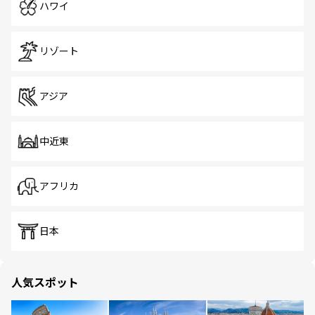
ハワイ
リゾート
アジア
中近東
アフリカ
日本
人気スポット