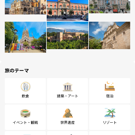
旅のテーマ
飲食
建築・アート
宿泊
イベント・観戦
世界遺産
リゾート