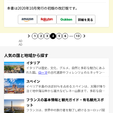
本書は2020年10月発行の初版の改訂版です。
詳細を見る
…
1
2
3
4
5
6
13
AD
AD
人気の国と地域から探す
イタリア
イタリアは歴史、文化、グルメ、自然と多彩な魅力にあふ
れた国。
ローマ
の古代遺跡やフィレンツェのルネッサンス
美術、ヴェネツィアの運河など、歴史あるスポットはもち
スペイン
ろん、トスカーナの美しい田園風景やアマルフィ海岸の絶
景など、自然景観も見逃せない。観光の合間には、本場の
イベリア半島のほぼ80％を占めるスペインは、太陽が降り
ピザやパスタなど、絶品のイタリア料理を堪能することも
注ぐ地中海沿岸から雄大なピレネー山脈まで、多彩な自然
できる。朝目覚めてから夜眠るまで、すべての瞬間を楽し
と文化が詰まったヨーロッパ屈指の旅行先だ。多様な地域
フランスの基本情報と観光ガイド・有名観光スポ
ませてくれるイタリアで、忘れられない旅をしてみよう！
文化が根付くこの国では、情熱的なフラメンコ、熱気あふ
なお、新着のイタリア情報は
コンテンツ一覧
を参照してほ
れる闘牛、そして美味しいタパスが生活の一部となってい
ット
しい。
る。首都マドリードの洗練された雰囲気や、バルセロナの
フランスは、世界中の旅行者を魅了し続けるヨーロッパ屈