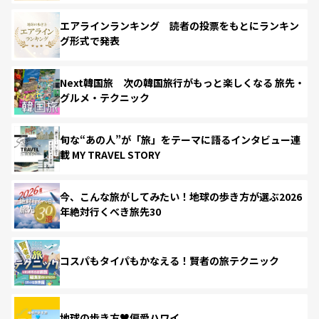
エアラインランキング 読者の投票をもとにランキン
グ形式で発表
Next韓国旅 次の韓国旅行がもっと楽しくなる 旅先・
グルメ・テクニック
旬な“あの人”が「旅」をテーマに語るインタビュー連
載 MY TRAVEL STORY
今、こんな旅がしてみたい！地球の歩き方が選ぶ2026
年絶対行くべき旅先30
コスパもタイパもかなえる！賢者の旅テクニック
地球の歩き方♥偏愛ハワイ