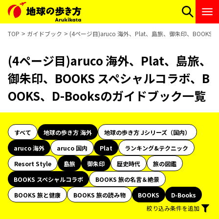
TOP
ガイドブック
(4ページ目)aruco 海外、Plat、島旅、御朱印、BOOK
(4ページ目)aruco 海外、Plat、島旅、
御朱印、BOOKS スペシャルコラボ、B
OOKS、D-Booksのガイドブック一覧
すべて
地球の歩き方 海外
地球の歩き方 Jシリーズ（国内）
aruco 海外
aruco 国内
Plat
ランキング&テクニック
Resort Style
島旅
御朱印
歴史時代
旅の図鑑
BOOKS スペシャルコラボ
BOOKS 旅の名言＆絶景
BOOKS 旅と健康
BOOKS 旅の読み物
BOOKS
D-Books
絞り込み条件を追加