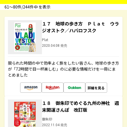
61〜80件/244件中 を表示
１７ 地球の歩き方 Ｐｌａｔ ウラ
ジオストク／ハバロフスク
Plat
2020.04.08 発売
限られた時間の中で効率よく旅をしたい皆さん、地球の歩き方
が「72時間で目一杯楽しむ」のに必要な情報だけを一冊にま
とめました
詳細を見る
１８ 御朱印でめぐる九州の神社 週
末開運さんぽ 改訂版
御朱印
2022.11.04 発売