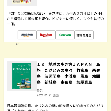
「御利益と御朱印が凄い」を基準に、九州の２万社以上の神社
から厳選して御朱印を紹介。ビギナーに優しく、ツウも納得の
一冊。
詳細を見る
AD
１８ 地球の歩き方ＪＡＰＡＮ 島
旅 たけとみの島々 竹富島 西表
島 波照間島 小浜島 黒島 鳩間
島 新城島 由布島 加屋真島
島旅
2021.01.21 発売
日本最南端の町、たけとみの魅力的な島々に泊まってのんびり
過ごすためのガイドブック