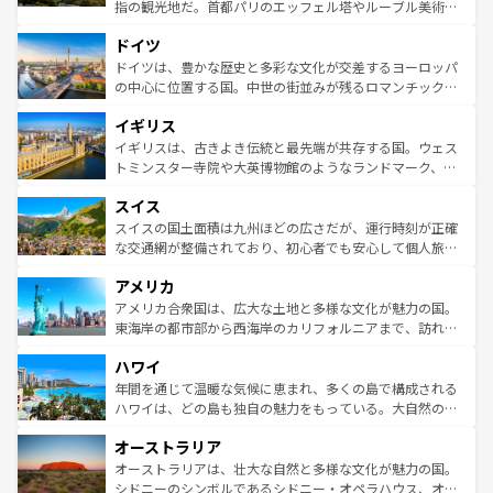
アートに溢れた街角から、地方では古代ローマ遺跡や中世
指の観光地だ。首都パリのエッフェル塔やルーブル美術館
の城塞都市、穏やかなビーチリゾートまで多彩な表情を見
といった象徴的なスポットから、田舎町の古風な美しさま
せる。地方によって風土や気候が異なるスペインはその個
ドイツ
で、幅広い魅力が詰まっている。華麗な宮殿、歴史的な大
性で訪れる人を魅了する。 なお、新着のスペイン情報は
コ
聖堂、美しいビーチ、そして豊かな自然が、訪れる者を心
ドイツは、豊かな歴史と多彩な文化が交差するヨーロッパ
ンテンツ一覧
を参照してほしい。
から魅了する。また、フランスは美食の国としても知ら
の中心に位置する国。中世の街並みが残るロマンチック街
れ、フランス料理はユネスコ無形文化遺産にも登録されて
道から、未来を先取りするようなモダンな都市まで多様な
イギリス
いる。シャンパンの発祥地であるランス、プロヴァンスの
顔を持つこの国は、どこを歩いても飽きることがない。ベ
香り高いラベンダー畑など、多彩な楽しみ方が可能だ。さ
ルリンの文化的活気、バイエルン州のアルプスの絶景、そ
イギリスは、古きよき伝統と最先端が共存する国。ウェス
らに、パリ以外の地域にも魅力が溢れており、どの街角に
してライン川沿いのワイン畑といった風景は必見。ビール
トミンスター寺院や大英博物館のようなランドマーク、歴
も豊かな歴史と文化が息づいている。パリ以外の個性あふ
とソーセージを味わいながら地元の人と過ごす楽しい時間
史ある大学都市、美しい丘陵地帯や牧歌的な風景など、エ
れる地方に足を運ぶとそれぞれで全く異なる文化を体験で
スイス
は、お酒好きな人にはぜひ体験してほしい。 なお、新着の
リアごとに異なる魅力がある。また、優雅なアフタヌーン
きるだろう。 なお、新着のフランス情報は
コンテンツ一覧
ドイツ情報は
コンテンツ一覧
を参照してほしい。
ティー、ビール好きにはたまらない英国パブ、サッカー観
スイスの国土面積は九州ほどの広さだが、運行時刻が正確
を参照してほしい。
戦など、本場だからこそできる体験も豊富。イギリスを旅
な交通網が整備されており、初心者でも安心して個人旅行
して楽しみつくそう。 なお、新着のイギリス情報は
コンテ
を楽しめる。日本同様に時刻表どおりの旅が可能だ。中世
アメリカ
ンツ一覧
を参照してほしい。
の建物がそのまま残る町や、スイスならではのユニークな
博物館もあり、アルプス観光だけでなく町歩きも満喫する
アメリカ合衆国は、広大な土地と多様な文化が魅力の国。
ことができる。国民の所得が高いため物価も高いが、旅行
東海岸の都市部から西海岸のカリフォルニアまで、訪れる
者向けの交通パス提供のサービスもあり、うまく活用すれ
場所ごとに異なる風景と体験が待っている。ニューヨーク
ハワイ
ば市内交通費無料で観光を楽しむこともできる。 なお、新
のような巨大都市は、観光、ショッピング、エンターテイ
着のスイス情報は
コンテンツ一覧
を参照してほしい。
ンメントが詰まった刺激的なスポットだ。一方、アメリカ
年間を通じて温暖な気候に恵まれ、多くの島で構成される
西部には大自然が広がり、グランドキャニオンやイエロー
ハワイは、どの島も独自の魅力をもっている。大自然の神
ストーン国立公園といった絶景が堪能できる。さらに、南
秘を感じたいなら、火山が生み出した壮大な景観を誇るハ
オーストラリア
部のニューオーリンズでは、音楽と美食が融合した独特の
ワイ島は見逃せない。また、定番の観光地といえばオアフ
文化が魅力。旅行者はアメリカの各地域で異なる魅力を楽
島だが、静かな自然を求めるならマウイ島やカウアイ島が
オーストラリアは、壮大な自然と多様な文化が魅力の国。
しみながら、その多様性と豊かな歴史を感じることができ
おすすめ。エメラルドグリーンに輝く海をはじめ、豊かな
シドニーのシンボルであるシドニー・オペラハウス、オー