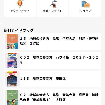
アクティビティ
鉄道・フライト
ショップ
新刊ガイドブック
１５ 地球の歩き方 島旅 伊豆大島 利島（伊豆諸
島①）３訂版
Ｃ０２ 地球の歩き方 ハワイ島 ２０２７～２０２
８
Ｊ３３ 地球の歩き方 墨田区
０２ 地球の歩き方 島旅 奄美大島 喜界島 加計
呂麻島（奄美群島１） ５訂版