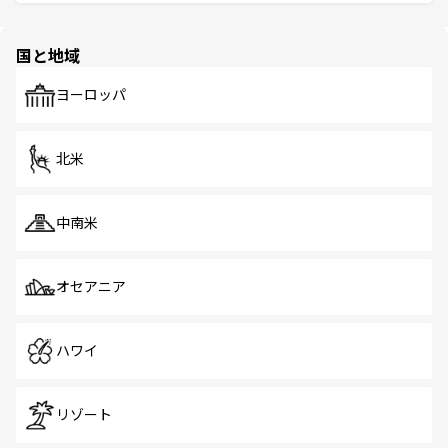
ける。 なお、新着のタイ情報は
コンテンツ一覧
を参照して
そう。 なお、新着の香港情報は
コンテンツ一覧
を参照して
と伝統を感じられるエスニックタウン、多数の緑豊かな公
ほしい。
ほしい。
園や自然保護区など、自然が調和した近代的な景観と文化
の多様性あふれるカラフルな町は、どこを歩いても新しい
国と地域
発見がある。さらに、治安のよさや充実した公共交通機関
も、旅行者にとっては魅力的なポイント。グルメも豊富
で、ホーカーズは地元の風情を楽しめる外せないスポット
ヨーロッパ
だ。訪れる人を飽きさせないシンガポールで、多様な魅力
を体感しよう。 なお、新着のシンガポール情報は
コンテン
ツ一覧
を参照してほしい。
北米
中南米
オセアニア
ハワイ
リゾート