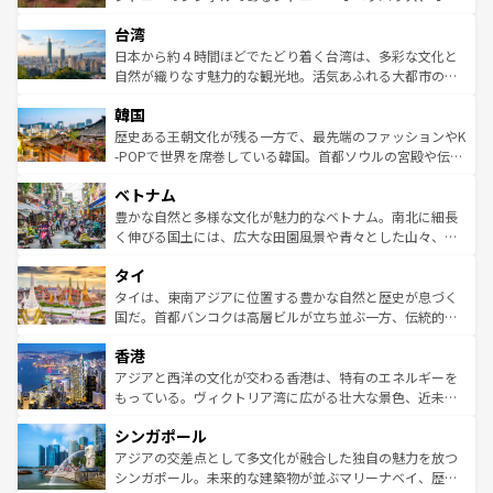
るだろう。車でのロードトリップや列車の旅も、アメリカ
文化や歴史が息づいている。「アロハスピリット」と呼ば
ストラリア東海岸北部に広がる大サンゴ礁地帯グレートバ
ならではの贅沢な旅のスタイルだ。 なお、新着のアメリカ
台湾
れるおもてなしの心で訪れる人々を迎えてくれるハワイの
リアリーフや大陸中央部にそびえるウルル（エアーズロッ
情報は
コンテンツ一覧
を参照してほしい。
人々、おいしいローカルフードやハワイアンミュージッ
ク）、タスマニアの美しい原生林やケアンズの熱帯雨林な
日本から約４時間ほどでたどり着く台湾は、多彩な文化と
ク、伝統的なフラダンスなど、すべてがハワイの魅力を彩
ど、見どころがたくさん。また、カフェやワイン、オージ
自然が織りなす魅力的な観光地。活気あふれる大都市の台
っている。訪れるたびに新しい発見と感動が待っているハ
ービーフなどの食文化も豊かで、美味しいものであふれて
北やノスタルジックな町並みが人気な九份（ジォウフェ
ワイを、存分に味わってほしい。 なお、新着のハワイ情報
韓国
いる。アクティビティも充実しており、サーフィンやダイ
ン）、静ひつな山岳地帯である台湾東部など、都市の喧騒
は
コンテンツ一覧
を参照してほしい。
ビング、ハイキングなど、アウトドア好きにはたまらな
と山間の静けさが共存しており、訪れる人に新しい発見と
歴史ある王朝文化が残る一方で、最先端のファッションやK
い。オーストラリアの多彩な魅力を存分に味わいつくそ
驚きをもたらしてくれる。また、奥深い台湾の食文化も魅
-POPで世界を席巻している韓国。首都ソウルの宮殿や伝統
う。 なお、新着のオーストラリア情報は
コンテンツ一覧
を
力で、夜市などの屋台グルメから高級料理、ヘルシーで美
家屋が並ぶエリアでは韓国の歴史と文化に浸ることがで
参照してほしい。
ベトナム
容にもいいと評判のスイーツなど、バラエティ豊かな料理
き、地方に足を延ばせば四季折々の自然美を楽しむことが
が味わえる。 なお、新着の台湾情報は
コンテンツ一覧
を参
できる。そして、キムチや焼肉、絶品のストリートフード
豊かな自然と多様な文化が魅力的なベトナム。南北に細長
照してほしい。
まで、さまざまな韓国料理が待っている。夜には、韓国な
く伸びる国土には、広大な田園風景や青々とした山々、世
らではのナイトライフも堪能できる。あたたかいホスピタ
界遺産に登録された壮大な自然景観が点在し、都市部では
タイ
リティに包まれながら、韓国の多彩な魅力を心ゆくまで味
急速な発展と共に伝統が息づく。ハノイの古い町並みやホ
わってみてほしい。 なお、新着の韓国情報は
コンテンツ一
ーチミン市のフランス統治時代の建物も、独特の雰囲気を
タイは、東南アジアに位置する豊かな自然と歴史が息づく
覧
を参照してほしい。
醸し出している。また、バラエティの豊かさとおいしさで
国だ。首都バンコクは高層ビルが立ち並ぶ一方、伝統的な
世界中の食通を魅了してやまないベトナム料理も魅力のひ
寺院や市場がいたるところに点在し、古きよき文化と現代
香港
とつ。フォーやバインミー、ベトナムコーヒーなどは、ぜ
の活気が交差している。北部ではチェンマイなどの山岳地
ひ現地で味わいたい。どの地域を訪れてもあたたかい人々
帯で自然と触れ合い、南部ではプーケットやクラビの美し
アジアと西洋の文化が交わる香港は、特有のエネルギーを
が旅行者を迎えてくれるので、きっと忘れられない旅にな
いビーチでリゾート気分を楽しむことができる。タイ料理
もっている。ヴィクトリア湾に広がる壮大な景色、近未来
るはずだ。 なお、新着のベトナム情報は
コンテンツ一覧
を
は世界的に有名で、屋台から高級レストランまで味覚を刺
的なアートスポット、そして歴史と現代が融合した町並
参照してほしい。
シンガポール
激する。気候は一年中温暖で、どの季節にも異なる楽しみ
み、どこを訪れても感動するはず。観光スポットが密集し
が待っている。親しみやすいタイの人々、仏教を中心とし
ており、効率よく見どころを回れるのも魅力。息をのむよ
アジアの交差点として多文化が融合した独自の魅力を放つ
た文化、そして多様な観光資源が、訪れる旅人を魅了し続
うな絶景から文化的な体験まで、香港を存分に楽しみ尽く
シンガポール。未来的な建築物が並ぶマリーナベイ、歴史