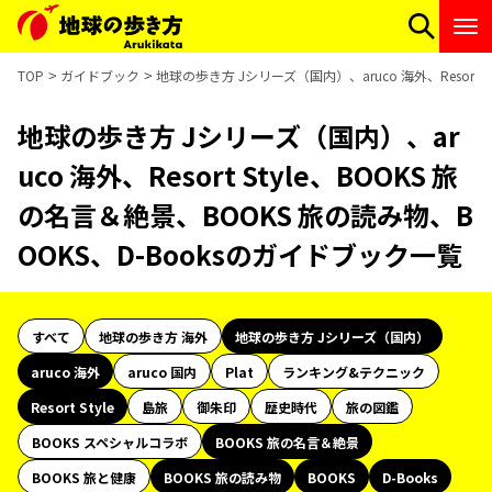
TOP
ガイドブック
地球の歩き方 Jシリーズ（国内）、aruco 海外、Resort 
地球の歩き方 Jシリーズ（国内）、ar
uco 海外、Resort Style、BOOKS 旅
の名言＆絶景、BOOKS 旅の読み物、B
OOKS、D-Booksのガイドブック一覧
すべて
地球の歩き方 海外
地球の歩き方 Jシリーズ（国内）
aruco 海外
aruco 国内
Plat
ランキング&テクニック
Resort Style
島旅
御朱印
歴史時代
旅の図鑑
BOOKS スペシャルコラボ
BOOKS 旅の名言＆絶景
BOOKS 旅と健康
BOOKS 旅の読み物
BOOKS
D-Books