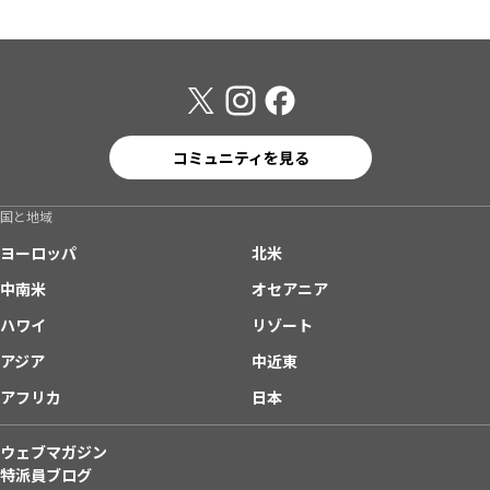
コミュニティを見る
国と地域
ヨーロッパ
北米
中南米
オセアニア
ハワイ
リゾート
アジア
中近東
アフリカ
日本
ウェブマガジン
特派員ブログ