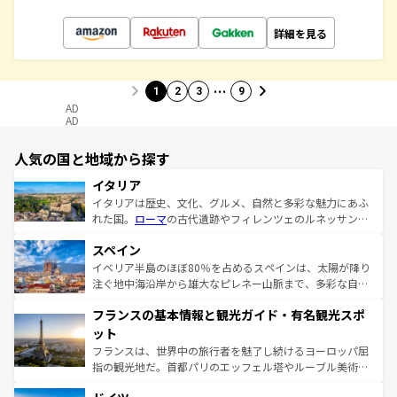
詳細を見る
…
1
2
3
9
AD
AD
人気の国と地域から探す
イタリア
イタリアは歴史、文化、グルメ、自然と多彩な魅力にあふ
れた国。
ローマ
の古代遺跡やフィレンツェのルネッサンス
美術、ヴェネツィアの運河など、歴史あるスポットはもち
スペイン
ろん、トスカーナの美しい田園風景やアマルフィ海岸の絶
景など、自然景観も見逃せない。観光の合間には、本場の
イベリア半島のほぼ80％を占めるスペインは、太陽が降り
ピザやパスタなど、絶品のイタリア料理を堪能することも
注ぐ地中海沿岸から雄大なピレネー山脈まで、多彩な自然
できる。朝目覚めてから夜眠るまで、すべての瞬間を楽し
と文化が詰まったヨーロッパ屈指の旅行先だ。多様な地域
フランスの基本情報と観光ガイド・有名観光スポ
ませてくれるイタリアで、忘れられない旅をしてみよう！
文化が根付くこの国では、情熱的なフラメンコ、熱気あふ
なお、新着のイタリア情報は
コンテンツ一覧
を参照してほ
れる闘牛、そして美味しいタパスが生活の一部となってい
ット
しい。
る。首都マドリードの洗練された雰囲気や、バルセロナの
フランスは、世界中の旅行者を魅了し続けるヨーロッパ屈
アートに溢れた街角から、地方では古代ローマ遺跡や中世
指の観光地だ。首都パリのエッフェル塔やルーブル美術館
の城塞都市、穏やかなビーチリゾートまで多彩な表情を見
といった象徴的なスポットから、田舎町の古風な美しさま
せる。地方によって風土や気候が異なるスペインはその個