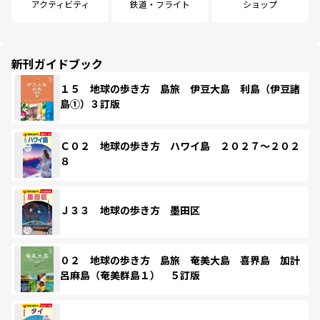
アクティビティ
鉄道・フライト
ショップ
新刊ガイドブック
１５ 地球の歩き方 島旅 伊豆大島 利島（伊豆諸
島①）３訂版
Ｃ０２ 地球の歩き方 ハワイ島 ２０２７～２０２
８
Ｊ３３ 地球の歩き方 墨田区
０２ 地球の歩き方 島旅 奄美大島 喜界島 加計
呂麻島（奄美群島１） ５訂版