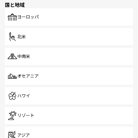
国と地域
発見がある。さらに、治安のよさや充実した公共交通機関
も、旅行者にとっては魅力的なポイント。グルメも豊富
で、ホーカーズは地元の風情を楽しめる外せないスポット
ヨーロッパ
だ。訪れる人を飽きさせないシンガポールで、多様な魅力
を体感しよう。 なお、新着のシンガポール情報は
コンテン
ツ一覧
を参照してほしい。
北米
中南米
オセアニア
ハワイ
リゾート
アジア