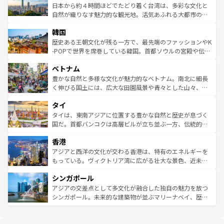
情報は
コンテンツ一覧
を参照してほしい。
人々、おいしいローカルフードやハワイアンミュージッ
ク）、タスマニアの美しい原生林やケアンズの熱帯雨林な
日本から約４時間ほどでたどり着く台湾は、多彩な文化と
ク、伝統的なフラダンスなど、すべてがハワイの魅力を彩
ど、見どころがたくさん。また、カフェやワイン、オージ
自然が織りなす魅力的な観光地。活気あふれる大都市の台
っている。訪れるたびに新しい発見と感動が待っているハ
ービーフなどの食文化も豊かで、美味しいものであふれて
北やノスタルジックな町並みが人気な九份（ジォウフェ
ワイを、存分に味わってほしい。 なお、新着のハワイ情報
韓国
いる。アクティビティも充実しており、サーフィンやダイ
ン）、静ひつな山岳地帯である台湾東部など、都市の喧騒
は
コンテンツ一覧
を参照してほしい。
ビング、ハイキングなど、アウトドア好きにはたまらな
と山間の静けさが共存しており、訪れる人に新しい発見と
歴史ある王朝文化が残る一方で、最先端のファッションやK
い。オーストラリアの多彩な魅力を存分に味わいつくそ
驚きをもたらしてくれる。また、奥深い台湾の食文化も魅
-POPで世界を席巻している韓国。首都ソウルの宮殿や伝統
う。 なお、新着のオーストラリア情報は
コンテンツ一覧
を
力で、夜市などの屋台グルメから高級料理、ヘルシーで美
家屋が並ぶエリアでは韓国の歴史と文化に浸ることがで
参照してほしい。
ベトナム
容にもいいと評判のスイーツなど、バラエティ豊かな料理
き、地方に足を延ばせば四季折々の自然美を楽しむことが
が味わえる。 なお、新着の台湾情報は
コンテンツ一覧
を参
できる。そして、キムチや焼肉、絶品のストリートフード
豊かな自然と多様な文化が魅力的なベトナム。南北に細長
照してほしい。
まで、さまざまな韓国料理が待っている。夜には、韓国な
く伸びる国土には、広大な田園風景や青々とした山々、世
らではのナイトライフも堪能できる。あたたかいホスピタ
界遺産に登録された壮大な自然景観が点在し、都市部では
タイ
リティに包まれながら、韓国の多彩な魅力を心ゆくまで味
急速な発展と共に伝統が息づく。ハノイの古い町並みやホ
わってみてほしい。 なお、新着の韓国情報は
コンテンツ一
ーチミン市のフランス統治時代の建物も、独特の雰囲気を
タイは、東南アジアに位置する豊かな自然と歴史が息づく
覧
を参照してほしい。
醸し出している。また、バラエティの豊かさとおいしさで
国だ。首都バンコクは高層ビルが立ち並ぶ一方、伝統的な
世界中の食通を魅了してやまないベトナム料理も魅力のひ
寺院や市場がいたるところに点在し、古きよき文化と現代
香港
とつ。フォーやバインミー、ベトナムコーヒーなどは、ぜ
の活気が交差している。北部ではチェンマイなどの山岳地
ひ現地で味わいたい。どの地域を訪れてもあたたかい人々
帯で自然と触れ合い、南部ではプーケットやクラビの美し
アジアと西洋の文化が交わる香港は、特有のエネルギーを
が旅行者を迎えてくれるので、きっと忘れられない旅にな
いビーチでリゾート気分を楽しむことができる。タイ料理
もっている。ヴィクトリア湾に広がる壮大な景色、近未来
るはずだ。 なお、新着のベトナム情報は
コンテンツ一覧
を
は世界的に有名で、屋台から高級レストランまで味覚を刺
的なアートスポット、そして歴史と現代が融合した町並
参照してほしい。
シンガポール
激する。気候は一年中温暖で、どの季節にも異なる楽しみ
み、どこを訪れても感動するはず。観光スポットが密集し
が待っている。親しみやすいタイの人々、仏教を中心とし
ており、効率よく見どころを回れるのも魅力。息をのむよ
アジアの交差点として多文化が融合した独自の魅力を放つ
た文化、そして多様な観光資源が、訪れる旅人を魅了し続
うな絶景から文化的な体験まで、香港を存分に楽しみ尽く
シンガポール。未来的な建築物が並ぶマリーナベイ、歴史
ける。 なお、新着のタイ情報は
コンテンツ一覧
を参照して
そう。 なお、新着の香港情報は
コンテンツ一覧
を参照して
と伝統を感じられるエスニックタウン、多数の緑豊かな公
ほしい。
ほしい。
園や自然保護区など、自然が調和した近代的な景観と文化
の多様性あふれるカラフルな町は、どこを歩いても新しい