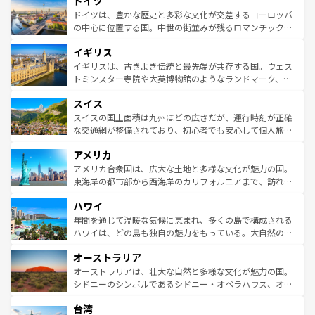
ドイツ
で、幅広い魅力が詰まっている。華麗な宮殿、歴史的な大
性で訪れる人を魅了する。 なお、新着のスペイン情報は
コ
聖堂、美しいビーチ、そして豊かな自然が、訪れる者を心
ドイツは、豊かな歴史と多彩な文化が交差するヨーロッパ
ンテンツ一覧
を参照してほしい。
から魅了する。また、フランスは美食の国としても知ら
の中心に位置する国。中世の街並みが残るロマンチック街
れ、フランス料理はユネスコ無形文化遺産にも登録されて
道から、未来を先取りするようなモダンな都市まで多様な
イギリス
いる。シャンパンの発祥地であるランス、プロヴァンスの
顔を持つこの国は、どこを歩いても飽きることがない。ベ
香り高いラベンダー畑など、多彩な楽しみ方が可能だ。さ
ルリンの文化的活気、バイエルン州のアルプスの絶景、そ
イギリスは、古きよき伝統と最先端が共存する国。ウェス
らに、パリ以外の地域にも魅力が溢れており、どの街角に
してライン川沿いのワイン畑といった風景は必見。ビール
トミンスター寺院や大英博物館のようなランドマーク、歴
も豊かな歴史と文化が息づいている。パリ以外の個性あふ
とソーセージを味わいながら地元の人と過ごす楽しい時間
史ある大学都市、美しい丘陵地帯や牧歌的な風景など、エ
れる地方に足を運ぶとそれぞれで全く異なる文化を体験で
スイス
は、お酒好きな人にはぜひ体験してほしい。 なお、新着の
リアごとに異なる魅力がある。また、優雅なアフタヌーン
きるだろう。 なお、新着のフランス情報は
コンテンツ一覧
ドイツ情報は
コンテンツ一覧
を参照してほしい。
ティー、ビール好きにはたまらない英国パブ、サッカー観
スイスの国土面積は九州ほどの広さだが、運行時刻が正確
を参照してほしい。
戦など、本場だからこそできる体験も豊富。イギリスを旅
な交通網が整備されており、初心者でも安心して個人旅行
して楽しみつくそう。 なお、新着のイギリス情報は
コンテ
を楽しめる。日本同様に時刻表どおりの旅が可能だ。中世
アメリカ
ンツ一覧
を参照してほしい。
の建物がそのまま残る町や、スイスならではのユニークな
博物館もあり、アルプス観光だけでなく町歩きも満喫する
アメリカ合衆国は、広大な土地と多様な文化が魅力の国。
ことができる。国民の所得が高いため物価も高いが、旅行
東海岸の都市部から西海岸のカリフォルニアまで、訪れる
者向けの交通パス提供のサービスもあり、うまく活用すれ
場所ごとに異なる風景と体験が待っている。ニューヨーク
ハワイ
ば市内交通費無料で観光を楽しむこともできる。 なお、新
のような巨大都市は、観光、ショッピング、エンターテイ
着のスイス情報は
コンテンツ一覧
を参照してほしい。
ンメントが詰まった刺激的なスポットだ。一方、アメリカ
年間を通じて温暖な気候に恵まれ、多くの島で構成される
西部には大自然が広がり、グランドキャニオンやイエロー
ハワイは、どの島も独自の魅力をもっている。大自然の神
ストーン国立公園といった絶景が堪能できる。さらに、南
秘を感じたいなら、火山が生み出した壮大な景観を誇るハ
オーストラリア
部のニューオーリンズでは、音楽と美食が融合した独特の
ワイ島は見逃せない。また、定番の観光地といえばオアフ
文化が魅力。旅行者はアメリカの各地域で異なる魅力を楽
島だが、静かな自然を求めるならマウイ島やカウアイ島が
オーストラリアは、壮大な自然と多様な文化が魅力の国。
しみながら、その多様性と豊かな歴史を感じることができ
おすすめ。エメラルドグリーンに輝く海をはじめ、豊かな
シドニーのシンボルであるシドニー・オペラハウス、オー
るだろう。車でのロードトリップや列車の旅も、アメリカ
文化や歴史が息づいている。「アロハスピリット」と呼ば
ストラリア東海岸北部に広がる大サンゴ礁地帯グレートバ
ならではの贅沢な旅のスタイルだ。 なお、新着のアメリカ
台湾
れるおもてなしの心で訪れる人々を迎えてくれるハワイの
リアリーフや大陸中央部にそびえるウルル（エアーズロッ