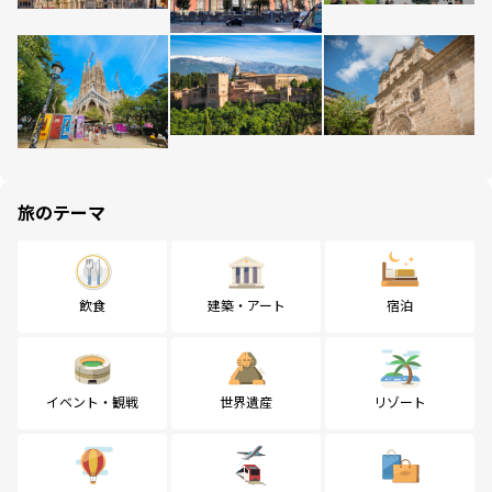
旅のテーマ
飲食
建築・アート
宿泊
イベント・観戦
世界遺産
リゾート