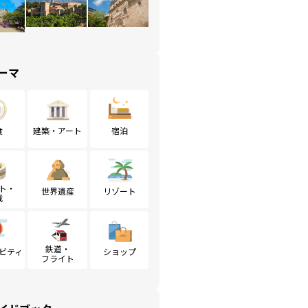
ーマ
食
建築・アート
宿泊
ト・
世界遺産
リゾート
戦
鉄道・
ビティ
ショップ
フライト