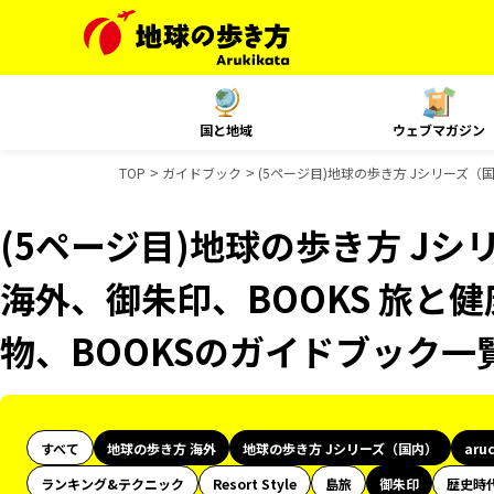
国と地域
ウェブマガジン
TOP
ガイドブック
(5ページ目)地球の歩き方 Jシリーズ（国
(5ページ目)地球の歩き方 Jシリ
海外、御朱印、BOOKS 旅と健
物、BOOKSのガイドブック一
すべて
地球の歩き方 海外
地球の歩き方 Jシリーズ（国内）
aru
ランキング&テクニック
Resort Style
島旅
御朱印
歴史時