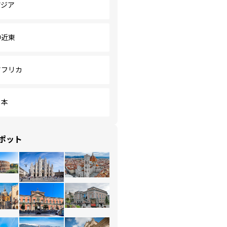
アジア
中近東
アフリカ
日本
ポット