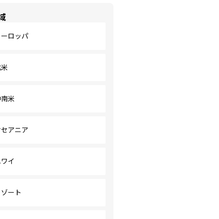
域
ヨーロッパ
北米
中南米
オセアニア
ハワイ
リゾート