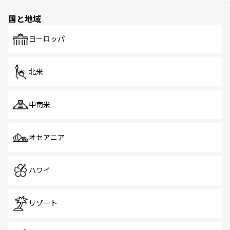
ほしい。
ほしい。
園や自然保護区など、自然が調和した近代的な景観と文化
の多様性あふれるカラフルな町は、どこを歩いても新しい
国と地域
発見がある。さらに、治安のよさや充実した公共交通機関
も、旅行者にとっては魅力的なポイント。グルメも豊富
で、ホーカーズは地元の風情を楽しめる外せないスポット
ヨーロッパ
だ。訪れる人を飽きさせないシンガポールで、多様な魅力
を体感しよう。 なお、新着のシンガポール情報は
コンテン
ツ一覧
を参照してほしい。
北米
中南米
オセアニア
ハワイ
リゾート