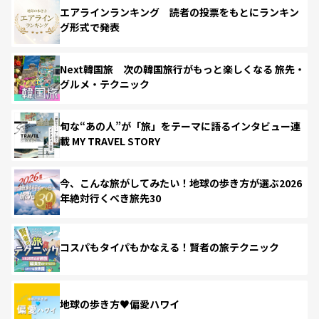
エアラインランキング 読者の投票をもとにランキン
グ形式で発表
Next韓国旅 次の韓国旅行がもっと楽しくなる 旅先・
グルメ・テクニック
旬な“あの人”が「旅」をテーマに語るインタビュー連
載 MY TRAVEL STORY
今、こんな旅がしてみたい！地球の歩き方が選ぶ2026
年絶対行くべき旅先30
コスパもタイパもかなえる！賢者の旅テクニック
地球の歩き方♥偏愛ハワイ