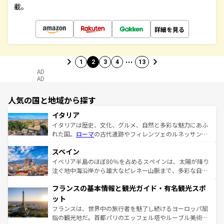
載。
詳細を見る
…
1
2
3
4
13
AD
AD
人気の国と地域から探す
イタリア
イタリアは歴史、文化、グルメ、自然と多彩な魅力にあふ
れた国。
ローマ
の古代遺跡やフィレンツェのルネッサンス
美術、ヴェネツィアの運河など、歴史あるスポットはもち
スペイン
ろん、トスカーナの美しい田園風景やアマルフィ海岸の絶
景など、自然景観も見逃せない。観光の合間には、本場の
イベリア半島のほぼ80％を占めるスペインは、太陽が降り
ピザやパスタなど、絶品のイタリア料理を堪能することも
注ぐ地中海沿岸から雄大なピレネー山脈まで、多彩な自然
できる。朝目覚めてから夜眠るまで、すべての瞬間を楽し
と文化が詰まったヨーロッパ屈指の旅行先だ。多様な地域
フランスの基本情報と観光ガイド・有名観光スポ
ませてくれるイタリアで、忘れられない旅をしてみよう！
文化が根付くこの国では、情熱的なフラメンコ、熱気あふ
なお、新着のイタリア情報は
コンテンツ一覧
を参照してほ
れる闘牛、そして美味しいタパスが生活の一部となってい
ット
しい。
る。首都マドリードの洗練された雰囲気や、バルセロナの
フランスは、世界中の旅行者を魅了し続けるヨーロッパ屈
アートに溢れた街角から、地方では古代ローマ遺跡や中世
指の観光地だ。首都パリのエッフェル塔やルーブル美術館