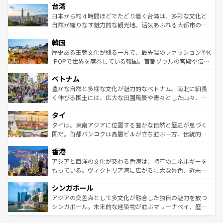
ならではの贅沢な旅のスタイルだ。 なお、新着のアメリカ
台湾
れるおもてなしの心で訪れる人々を迎えてくれるハワイの
リアリーフや大陸中央部にそびえるウルル（エアーズロッ
情報は
コンテンツ一覧
を参照してほしい。
人々、おいしいローカルフードやハワイアンミュージッ
ク）、タスマニアの美しい原生林やケアンズの熱帯雨林な
日本から約４時間ほどでたどり着く台湾は、多彩な文化と
ク、伝統的なフラダンスなど、すべてがハワイの魅力を彩
ど、見どころがたくさん。また、カフェやワイン、オージ
自然が織りなす魅力的な観光地。活気あふれる大都市の台
っている。訪れるたびに新しい発見と感動が待っているハ
ービーフなどの食文化も豊かで、美味しいものであふれて
北やノスタルジックな町並みが人気な九份（ジォウフェ
ワイを、存分に味わってほしい。 なお、新着のハワイ情報
韓国
いる。アクティビティも充実しており、サーフィンやダイ
ン）、静ひつな山岳地帯である台湾東部など、都市の喧騒
は
コンテンツ一覧
を参照してほしい。
ビング、ハイキングなど、アウトドア好きにはたまらな
と山間の静けさが共存しており、訪れる人に新しい発見と
歴史ある王朝文化が残る一方で、最先端のファッションやK
い。オーストラリアの多彩な魅力を存分に味わいつくそ
驚きをもたらしてくれる。また、奥深い台湾の食文化も魅
-POPで世界を席巻している韓国。首都ソウルの宮殿や伝統
う。 なお、新着のオーストラリア情報は
コンテンツ一覧
を
力で、夜市などの屋台グルメから高級料理、ヘルシーで美
家屋が並ぶエリアでは韓国の歴史と文化に浸ることがで
参照してほしい。
ベトナム
容にもいいと評判のスイーツなど、バラエティ豊かな料理
き、地方に足を延ばせば四季折々の自然美を楽しむことが
が味わえる。 なお、新着の台湾情報は
コンテンツ一覧
を参
できる。そして、キムチや焼肉、絶品のストリートフード
豊かな自然と多様な文化が魅力的なベトナム。南北に細長
照してほしい。
まで、さまざまな韓国料理が待っている。夜には、韓国な
く伸びる国土には、広大な田園風景や青々とした山々、世
らではのナイトライフも堪能できる。あたたかいホスピタ
界遺産に登録された壮大な自然景観が点在し、都市部では
タイ
リティに包まれながら、韓国の多彩な魅力を心ゆくまで味
急速な発展と共に伝統が息づく。ハノイの古い町並みやホ
わってみてほしい。 なお、新着の韓国情報は
コンテンツ一
ーチミン市のフランス統治時代の建物も、独特の雰囲気を
タイは、東南アジアに位置する豊かな自然と歴史が息づく
覧
を参照してほしい。
醸し出している。また、バラエティの豊かさとおいしさで
国だ。首都バンコクは高層ビルが立ち並ぶ一方、伝統的な
世界中の食通を魅了してやまないベトナム料理も魅力のひ
寺院や市場がいたるところに点在し、古きよき文化と現代
香港
とつ。フォーやバインミー、ベトナムコーヒーなどは、ぜ
の活気が交差している。北部ではチェンマイなどの山岳地
ひ現地で味わいたい。どの地域を訪れてもあたたかい人々
帯で自然と触れ合い、南部ではプーケットやクラビの美し
アジアと西洋の文化が交わる香港は、特有のエネルギーを
が旅行者を迎えてくれるので、きっと忘れられない旅にな
いビーチでリゾート気分を楽しむことができる。タイ料理
もっている。ヴィクトリア湾に広がる壮大な景色、近未来
るはずだ。 なお、新着のベトナム情報は
コンテンツ一覧
を
は世界的に有名で、屋台から高級レストランまで味覚を刺
的なアートスポット、そして歴史と現代が融合した町並
参照してほしい。
シンガポール
激する。気候は一年中温暖で、どの季節にも異なる楽しみ
み、どこを訪れても感動するはず。観光スポットが密集し
が待っている。親しみやすいタイの人々、仏教を中心とし
ており、効率よく見どころを回れるのも魅力。息をのむよ
アジアの交差点として多文化が融合した独自の魅力を放つ
た文化、そして多様な観光資源が、訪れる旅人を魅了し続
うな絶景から文化的な体験まで、香港を存分に楽しみ尽く
シンガポール。未来的な建築物が並ぶマリーナベイ、歴史
ける。 なお、新着のタイ情報は
コンテンツ一覧
を参照して
そう。 なお、新着の香港情報は
コンテンツ一覧
を参照して
と伝統を感じられるエスニックタウン、多数の緑豊かな公