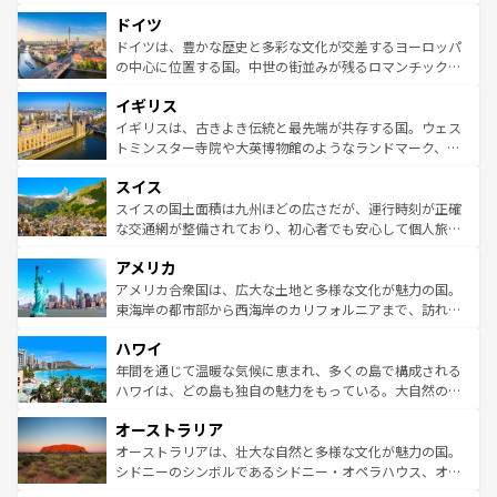
の城塞都市、穏やかなビーチリゾートまで多彩な表情を見
といった象徴的なスポットから、田舎町の古風な美しさま
せる。地方によって風土や気候が異なるスペインはその個
ドイツ
で、幅広い魅力が詰まっている。華麗な宮殿、歴史的な大
性で訪れる人を魅了する。 なお、新着のスペイン情報は
コ
聖堂、美しいビーチ、そして豊かな自然が、訪れる者を心
ドイツは、豊かな歴史と多彩な文化が交差するヨーロッパ
ンテンツ一覧
を参照してほしい。
から魅了する。また、フランスは美食の国としても知ら
の中心に位置する国。中世の街並みが残るロマンチック街
れ、フランス料理はユネスコ無形文化遺産にも登録されて
道から、未来を先取りするようなモダンな都市まで多様な
イギリス
いる。シャンパンの発祥地であるランス、プロヴァンスの
顔を持つこの国は、どこを歩いても飽きることがない。ベ
香り高いラベンダー畑など、多彩な楽しみ方が可能だ。さ
ルリンの文化的活気、バイエルン州のアルプスの絶景、そ
イギリスは、古きよき伝統と最先端が共存する国。ウェス
らに、パリ以外の地域にも魅力が溢れており、どの街角に
してライン川沿いのワイン畑といった風景は必見。ビール
トミンスター寺院や大英博物館のようなランドマーク、歴
も豊かな歴史と文化が息づいている。パリ以外の個性あふ
とソーセージを味わいながら地元の人と過ごす楽しい時間
史ある大学都市、美しい丘陵地帯や牧歌的な風景など、エ
れる地方に足を運ぶとそれぞれで全く異なる文化を体験で
スイス
は、お酒好きな人にはぜひ体験してほしい。 なお、新着の
リアごとに異なる魅力がある。また、優雅なアフタヌーン
きるだろう。 なお、新着のフランス情報は
コンテンツ一覧
ドイツ情報は
コンテンツ一覧
を参照してほしい。
ティー、ビール好きにはたまらない英国パブ、サッカー観
スイスの国土面積は九州ほどの広さだが、運行時刻が正確
を参照してほしい。
戦など、本場だからこそできる体験も豊富。イギリスを旅
な交通網が整備されており、初心者でも安心して個人旅行
して楽しみつくそう。 なお、新着のイギリス情報は
コンテ
を楽しめる。日本同様に時刻表どおりの旅が可能だ。中世
アメリカ
ンツ一覧
を参照してほしい。
の建物がそのまま残る町や、スイスならではのユニークな
博物館もあり、アルプス観光だけでなく町歩きも満喫する
アメリカ合衆国は、広大な土地と多様な文化が魅力の国。
ことができる。国民の所得が高いため物価も高いが、旅行
東海岸の都市部から西海岸のカリフォルニアまで、訪れる
者向けの交通パス提供のサービスもあり、うまく活用すれ
場所ごとに異なる風景と体験が待っている。ニューヨーク
ハワイ
ば市内交通費無料で観光を楽しむこともできる。 なお、新
のような巨大都市は、観光、ショッピング、エンターテイ
着のスイス情報は
コンテンツ一覧
を参照してほしい。
ンメントが詰まった刺激的なスポットだ。一方、アメリカ
年間を通じて温暖な気候に恵まれ、多くの島で構成される
西部には大自然が広がり、グランドキャニオンやイエロー
ハワイは、どの島も独自の魅力をもっている。大自然の神
ストーン国立公園といった絶景が堪能できる。さらに、南
秘を感じたいなら、火山が生み出した壮大な景観を誇るハ
オーストラリア
部のニューオーリンズでは、音楽と美食が融合した独特の
ワイ島は見逃せない。また、定番の観光地といえばオアフ
文化が魅力。旅行者はアメリカの各地域で異なる魅力を楽
島だが、静かな自然を求めるならマウイ島やカウアイ島が
オーストラリアは、壮大な自然と多様な文化が魅力の国。
しみながら、その多様性と豊かな歴史を感じることができ
おすすめ。エメラルドグリーンに輝く海をはじめ、豊かな
シドニーのシンボルであるシドニー・オペラハウス、オー
るだろう。車でのロードトリップや列車の旅も、アメリカ
文化や歴史が息づいている。「アロハスピリット」と呼ば
ストラリア東海岸北部に広がる大サンゴ礁地帯グレートバ