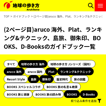
TOP
ガイドブック
(2ページ目)aruco 海外、Plat、ランキング&テクニッ
(2ページ目)aruco 海外、Plat、ランキ
ング&テクニック、島旅、御朱印、BO
OKS、D-Booksのガイドブック一覧
すべて
地球の歩き方 海外
地球の歩き方 Jシリーズ（国内）
aruco 海外
aruco 国内
Plat
ランキング&テクニック
Resort Style
島旅
御朱印
歴史時代
旅の図鑑
BOOKS スペシャルコラボ
BOOKS 旅の名言＆絶景
BOOKS 旅と健康
BOOKS 旅の読み物
BOOKS
D-Books
絞り込み条件を追加