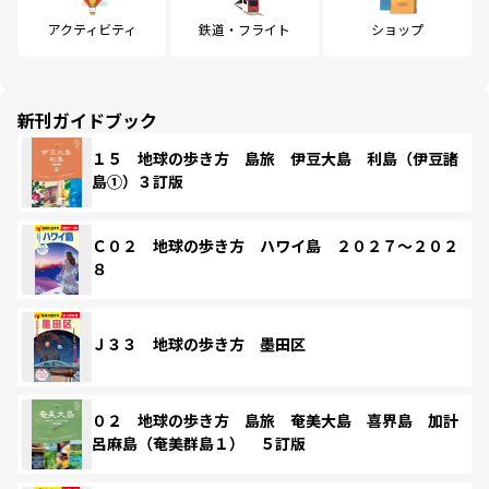
アクティビティ
鉄道・フライト
ショップ
新刊ガイドブック
１５ 地球の歩き方 島旅 伊豆大島 利島（伊豆諸
島①）３訂版
Ｃ０２ 地球の歩き方 ハワイ島 ２０２７～２０２
８
Ｊ３３ 地球の歩き方 墨田区
０２ 地球の歩き方 島旅 奄美大島 喜界島 加計
呂麻島（奄美群島１） ５訂版