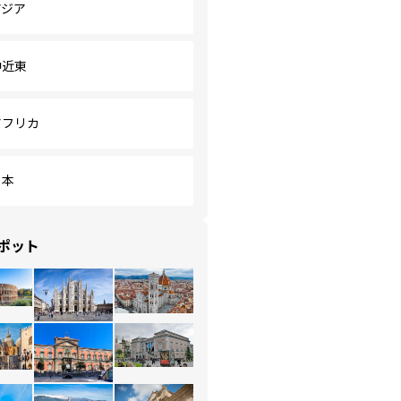
アジア
中近東
アフリカ
日本
ポット