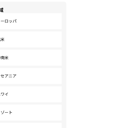
域
ヨーロッパ
北米
中南米
オセアニア
ハワイ
リゾート