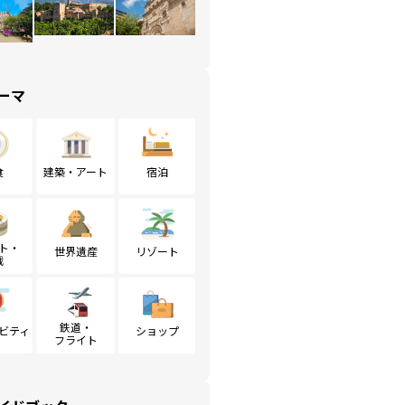
ーマ
食
建築・アート
宿泊
ト・
世界遺産
リゾート
戦
鉄道・
ビティ
ショップ
フライト