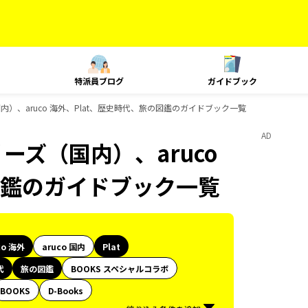
特派員ブログ
ガイドブック
国内）、aruco 海外、Plat、歴史時代、旅の図鑑のガイドブック一覧
AD
ーズ（国内）、aruco
図鑑のガイドブック一覧
co 海外
aruco 国内
Plat
代
旅の図鑑
BOOKS スペシャルコラボ
BOOKS
D-Books