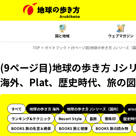
国と地域
ウェブマガジン
TOP
ガイドブック
(9ページ目)地球の歩き方 Jシリーズ（
(9ページ目)地球の歩き方 Jシリ
海外、Plat、歴史時代、旅の
すべて
地球の歩き方 海外
地球の歩き方 Jシリーズ（国内）
aru
ランキング&テクニック
Resort Style
島旅
御朱印
歴史時
BOOKS 旅の名言＆絶景
BOOKS 旅と健康
BOOKS 旅の読み物