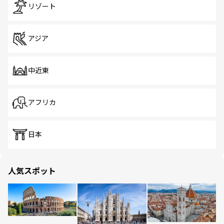
リゾート
アジア
中近東
アフリカ
日本
人気スポット