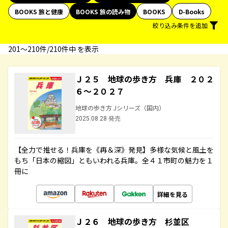
BOOKS 旅と健康
BOOKS 旅の読み物
BOOKS
D-Books
絞り込み条件を追加
201〜210件/210件中 を表示
Ｊ２５ 地球の歩き方 兵庫 ２０２
６～２０２７
地球の歩き方 Jシリーズ（国内）
2025.08.28 発売
【全力で推せる！兵庫を《再＆深》発見】多様な気候と風土を
もち「日本の縮図」ともいわれる兵庫。全４１市町の魅力を１
冊に
詳細を見る
Ｊ２６ 地球の歩き方 杉並区