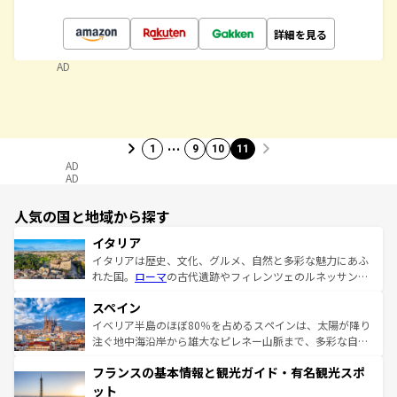
詳細を見る
AD
…
1
9
10
11
AD
AD
人気の国と地域から探す
イタリア
イタリアは歴史、文化、グルメ、自然と多彩な魅力にあふ
れた国。
ローマ
の古代遺跡やフィレンツェのルネッサンス
美術、ヴェネツィアの運河など、歴史あるスポットはもち
スペイン
ろん、トスカーナの美しい田園風景やアマルフィ海岸の絶
景など、自然景観も見逃せない。観光の合間には、本場の
イベリア半島のほぼ80％を占めるスペインは、太陽が降り
ピザやパスタなど、絶品のイタリア料理を堪能することも
注ぐ地中海沿岸から雄大なピレネー山脈まで、多彩な自然
できる。朝目覚めてから夜眠るまで、すべての瞬間を楽し
と文化が詰まったヨーロッパ屈指の旅行先だ。多様な地域
フランスの基本情報と観光ガイド・有名観光スポ
ませてくれるイタリアで、忘れられない旅をしてみよう！
文化が根付くこの国では、情熱的なフラメンコ、熱気あふ
なお、新着のイタリア情報は
コンテンツ一覧
を参照してほ
れる闘牛、そして美味しいタパスが生活の一部となってい
ット