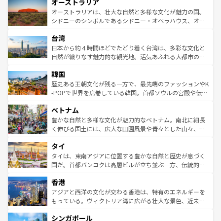
オーストラリア
部のニューオーリンズでは、音楽と美食が融合した独特の
ワイ島は見逃せない。また、定番の観光地といえばオアフ
文化が魅力。旅行者はアメリカの各地域で異なる魅力を楽
島だが、静かな自然を求めるならマウイ島やカウアイ島が
オーストラリアは、壮大な自然と多様な文化が魅力の国。
しみながら、その多様性と豊かな歴史を感じることができ
おすすめ。エメラルドグリーンに輝く海をはじめ、豊かな
シドニーのシンボルであるシドニー・オペラハウス、オー
るだろう。車でのロードトリップや列車の旅も、アメリカ
文化や歴史が息づいている。「アロハスピリット」と呼ば
ストラリア東海岸北部に広がる大サンゴ礁地帯グレートバ
ならではの贅沢な旅のスタイルだ。 なお、新着のアメリカ
台湾
れるおもてなしの心で訪れる人々を迎えてくれるハワイの
リアリーフや大陸中央部にそびえるウルル（エアーズロッ
情報は
コンテンツ一覧
を参照してほしい。
人々、おいしいローカルフードやハワイアンミュージッ
ク）、タスマニアの美しい原生林やケアンズの熱帯雨林な
日本から約４時間ほどでたどり着く台湾は、多彩な文化と
ク、伝統的なフラダンスなど、すべてがハワイの魅力を彩
ど、見どころがたくさん。また、カフェやワイン、オージ
自然が織りなす魅力的な観光地。活気あふれる大都市の台
っている。訪れるたびに新しい発見と感動が待っているハ
ービーフなどの食文化も豊かで、美味しいものであふれて
北やノスタルジックな町並みが人気な九份（ジォウフェ
ワイを、存分に味わってほしい。 なお、新着のハワイ情報
韓国
いる。アクティビティも充実しており、サーフィンやダイ
ン）、静ひつな山岳地帯である台湾東部など、都市の喧騒
は
コンテンツ一覧
を参照してほしい。
ビング、ハイキングなど、アウトドア好きにはたまらな
と山間の静けさが共存しており、訪れる人に新しい発見と
歴史ある王朝文化が残る一方で、最先端のファッションやK
い。オーストラリアの多彩な魅力を存分に味わいつくそ
驚きをもたらしてくれる。また、奥深い台湾の食文化も魅
-POPで世界を席巻している韓国。首都ソウルの宮殿や伝統
う。 なお、新着のオーストラリア情報は
コンテンツ一覧
を
力で、夜市などの屋台グルメから高級料理、ヘルシーで美
家屋が並ぶエリアでは韓国の歴史と文化に浸ることがで
参照してほしい。
ベトナム
容にもいいと評判のスイーツなど、バラエティ豊かな料理
き、地方に足を延ばせば四季折々の自然美を楽しむことが
が味わえる。 なお、新着の台湾情報は
コンテンツ一覧
を参
できる。そして、キムチや焼肉、絶品のストリートフード
豊かな自然と多様な文化が魅力的なベトナム。南北に細長
照してほしい。
まで、さまざまな韓国料理が待っている。夜には、韓国な
く伸びる国土には、広大な田園風景や青々とした山々、世
らではのナイトライフも堪能できる。あたたかいホスピタ
界遺産に登録された壮大な自然景観が点在し、都市部では
タイ
リティに包まれながら、韓国の多彩な魅力を心ゆくまで味
急速な発展と共に伝統が息づく。ハノイの古い町並みやホ
わってみてほしい。 なお、新着の韓国情報は
コンテンツ一
ーチミン市のフランス統治時代の建物も、独特の雰囲気を
タイは、東南アジアに位置する豊かな自然と歴史が息づく
覧
を参照してほしい。
醸し出している。また、バラエティの豊かさとおいしさで
国だ。首都バンコクは高層ビルが立ち並ぶ一方、伝統的な
世界中の食通を魅了してやまないベトナム料理も魅力のひ
寺院や市場がいたるところに点在し、古きよき文化と現代
香港
とつ。フォーやバインミー、ベトナムコーヒーなどは、ぜ
の活気が交差している。北部ではチェンマイなどの山岳地
ひ現地で味わいたい。どの地域を訪れてもあたたかい人々
帯で自然と触れ合い、南部ではプーケットやクラビの美し
アジアと西洋の文化が交わる香港は、特有のエネルギーを
が旅行者を迎えてくれるので、きっと忘れられない旅にな
いビーチでリゾート気分を楽しむことができる。タイ料理
もっている。ヴィクトリア湾に広がる壮大な景色、近未来
るはずだ。 なお、新着のベトナム情報は
コンテンツ一覧
を
は世界的に有名で、屋台から高級レストランまで味覚を刺
的なアートスポット、そして歴史と現代が融合した町並
参照してほしい。
シンガポール
激する。気候は一年中温暖で、どの季節にも異なる楽しみ
み、どこを訪れても感動するはず。観光スポットが密集し