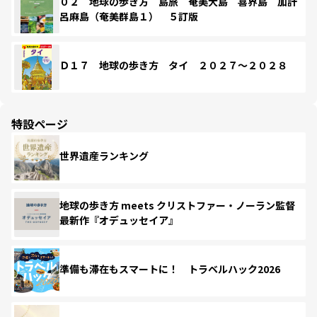
０２ 地球の歩き方 島旅 奄美大島 喜界島 加計
呂麻島（奄美群島１） ５訂版
Ｄ１７ 地球の歩き方 タイ ２０２７～２０２８
特設ページ
世界遺産ランキング
地球の歩き方 meets クリストファー・ノーラン監督
最新作『オデュッセイア』
準備も滞在もスマートに！ トラベルハック2026