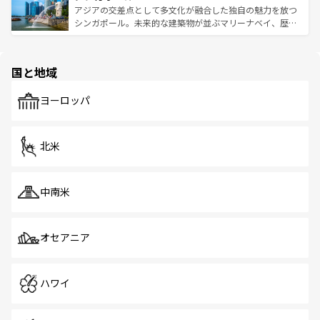
が待っている。親しみやすいタイの人々、仏教を中心とし
ており、効率よく見どころを回れるのも魅力。息をのむよ
アジアの交差点として多文化が融合した独自の魅力を放つ
た文化、そして多様な観光資源が、訪れる旅人を魅了し続
うな絶景から文化的な体験まで、香港を存分に楽しみ尽く
シンガポール。未来的な建築物が並ぶマリーナベイ、歴史
ける。 なお、新着のタイ情報は
コンテンツ一覧
を参照して
そう。 なお、新着の香港情報は
コンテンツ一覧
を参照して
と伝統を感じられるエスニックタウン、多数の緑豊かな公
ほしい。
ほしい。
園や自然保護区など、自然が調和した近代的な景観と文化
の多様性あふれるカラフルな町は、どこを歩いても新しい
国と地域
発見がある。さらに、治安のよさや充実した公共交通機関
も、旅行者にとっては魅力的なポイント。グルメも豊富
で、ホーカーズは地元の風情を楽しめる外せないスポット
ヨーロッパ
だ。訪れる人を飽きさせないシンガポールで、多様な魅力
を体感しよう。 なお、新着のシンガポール情報は
コンテン
ツ一覧
を参照してほしい。
北米
中南米
オセアニア
ハワイ