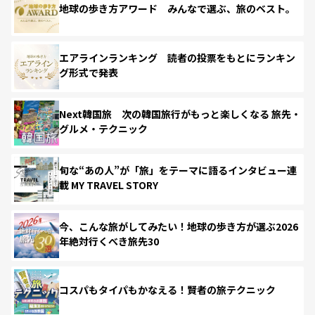
地球の歩き方アワード みんなで選ぶ、旅のベスト。
エアラインランキング 読者の投票をもとにランキン
グ形式で発表
Next韓国旅 次の韓国旅行がもっと楽しくなる 旅先・
グルメ・テクニック
旬な“あの人”が「旅」をテーマに語るインタビュー連
載 MY TRAVEL STORY
今、こんな旅がしてみたい！地球の歩き方が選ぶ2026
年絶対行くべき旅先30
コスパもタイパもかなえる！賢者の旅テクニック