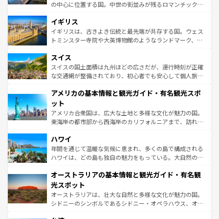
れ、フランス料理はユネスコ無形文化遺産にも登録されて
の中心に位置する国。中世の街並みが残るロマンチック街
いる。シャンパンの発祥地であるランス、プロヴァンスの
道から、未来を先取りするようなモダンな都市まで多様な
香り高いラベンダー畑など、多彩な楽しみ方が可能だ。さ
イギリス
顔を持つこの国は、どこを歩いても飽きることがない。ベ
らに、パリ以外の地域にも魅力が溢れており、どの街角に
ルリンの文化的活気、バイエルン州のアルプスの絶景、そ
イギリスは、古きよき伝統と最先端が共存する国。ウェス
も豊かな歴史と文化が息づいている。パリ以外の個性あふ
してライン川沿いのワイン畑といった風景は必見。ビール
トミンスター寺院や大英博物館のようなランドマーク、歴
れる地方に足を運ぶとそれぞれで全く異なる文化を体験で
とソーセージを味わいながら地元の人と過ごす楽しい時間
史ある大学都市、美しい丘陵地帯や牧歌的な風景など、エ
きるだろう。 なお、新着のフランス情報は
コンテンツ一覧
スイス
は、お酒好きな人にはぜひ体験してほしい。 なお、新着の
リアごとに異なる魅力がある。また、優雅なアフタヌーン
を参照してほしい。
ドイツ情報は
コンテンツ一覧
を参照してほしい。
ティー、ビール好きにはたまらない英国パブ、サッカー観
スイスの国土面積は九州ほどの広さだが、運行時刻が正確
戦など、本場だからこそできる体験も豊富。イギリスを旅
な交通網が整備されており、初心者でも安心して個人旅行
して楽しみつくそう。 なお、新着のイギリス情報は
コンテ
を楽しめる。日本同様に時刻表どおりの旅が可能だ。中世
アメリカの基本情報と観光ガイド・有名観光スポ
ンツ一覧
を参照してほしい。
の建物がそのまま残る町や、スイスならではのユニークな
博物館もあり、アルプス観光だけでなく町歩きも満喫する
ット
ことができる。国民の所得が高いため物価も高いが、旅行
アメリカ合衆国は、広大な土地と多様な文化が魅力の国。
者向けの交通パス提供のサービスもあり、うまく活用すれ
東海岸の都市部から西海岸のカリフォルニアまで、訪れる
ば市内交通費無料で観光を楽しむこともできる。 なお、新
場所ごとに異なる風景と体験が待っている。ニューヨーク
着のスイス情報は
コンテンツ一覧
を参照してほしい。
ハワイ
のような巨大都市は、観光、ショッピング、エンターテイ
ンメントが詰まった刺激的なスポットだ。一方、アメリカ
年間を通じて温暖な気候に恵まれ、多くの島で構成される
西部には大自然が広がり、グランドキャニオンやイエロー
ハワイは、どの島も独自の魅力をもっている。大自然の神
ストーン国立公園といった絶景が堪能できる。さらに、南
秘を感じたいなら、火山が生み出した壮大な景観を誇るハ
オーストラリアの基本情報と観光ガイド・有名観
部のニューオーリンズでは、音楽と美食が融合した独特の
ワイ島は見逃せない。また、定番の観光地といえばオアフ
文化が魅力。旅行者はアメリカの各地域で異なる魅力を楽
島だが、静かな自然を求めるならマウイ島やカウアイ島が
光スポット
しみながら、その多様性と豊かな歴史を感じることができ
おすすめ。エメラルドグリーンに輝く海をはじめ、豊かな
オーストラリアは、壮大な自然と多様な文化が魅力の国。
るだろう。車でのロードトリップや列車の旅も、アメリカ
文化や歴史が息づいている。「アロハスピリット」と呼ば
シドニーのシンボルであるシドニー・オペラハウス、オー
ならではの贅沢な旅のスタイルだ。 なお、新着のアメリカ
れるおもてなしの心で訪れる人々を迎えてくれるハワイの
ストラリア東海岸北部に広がる大サンゴ礁地帯グレートバ
情報は
コンテンツ一覧
を参照してほしい。
人々、おいしいローカルフードやハワイアンミュージッ