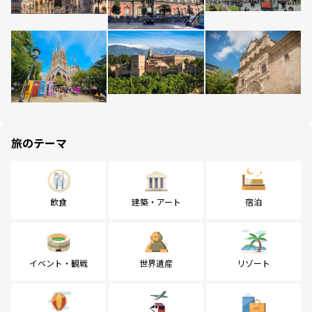
旅のテーマ
飲食
建築・アート
宿泊
イベント・観戦
世界遺産
リゾート