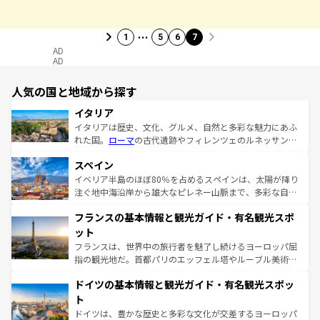
…
1
5
6
7
AD
AD
人気の国と地域から探す
イタリア
イタリアは歴史、文化、グルメ、自然と多彩な魅力にあふ
れた国。
ローマ
の古代遺跡やフィレンツェのルネッサンス
美術、ヴェネツィアの運河など、歴史あるスポットはもち
スペイン
ろん、トスカーナの美しい田園風景やアマルフィ海岸の絶
景など、自然景観も見逃せない。観光の合間には、本場の
イベリア半島のほぼ80％を占めるスペインは、太陽が降り
ピザやパスタなど、絶品のイタリア料理を堪能することも
注ぐ地中海沿岸から雄大なピレネー山脈まで、多彩な自然
できる。朝目覚めてから夜眠るまで、すべての瞬間を楽し
と文化が詰まったヨーロッパ屈指の旅行先だ。多様な地域
フランスの基本情報と観光ガイド・有名観光スポ
ませてくれるイタリアで、忘れられない旅をしてみよう！
文化が根付くこの国では、情熱的なフラメンコ、熱気あふ
なお、新着のイタリア情報は
コンテンツ一覧
を参照してほ
れる闘牛、そして美味しいタパスが生活の一部となってい
ット
しい。
る。首都マドリードの洗練された雰囲気や、バルセロナの
フランスは、世界中の旅行者を魅了し続けるヨーロッパ屈
アートに溢れた街角から、地方では古代ローマ遺跡や中世
指の観光地だ。首都パリのエッフェル塔やルーブル美術館
の城塞都市、穏やかなビーチリゾートまで多彩な表情を見
といった象徴的なスポットから、田舎町の古風な美しさま
せる。地方によって風土や気候が異なるスペインはその個
ドイツの基本情報と観光ガイド・有名観光スポッ
で、幅広い魅力が詰まっている。華麗な宮殿、歴史的な大
性で訪れる人を魅了する。 なお、新着のスペイン情報は
コ
聖堂、美しいビーチ、そして豊かな自然が、訪れる者を心
ト
ンテンツ一覧
を参照してほしい。
から魅了する。また、フランスは美食の国としても知ら
ドイツは、豊かな歴史と多彩な文化が交差するヨーロッパ