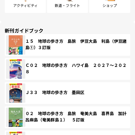
アクティビティ
鉄道・フライト
ショップ
新刊ガイドブック
１５ 地球の歩き方 島旅 伊豆大島 利島（伊豆諸
島①）３訂版
Ｃ０２ 地球の歩き方 ハワイ島 ２０２７～２０２
８
Ｊ３３ 地球の歩き方 墨田区
０２ 地球の歩き方 島旅 奄美大島 喜界島 加計
呂麻島（奄美群島１） ５訂版