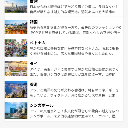
台湾
リアリーフや大陸中央部にそびえるウルル（エアーズロッ
ク、伝統的なフラダンスなど、すべてがハワイの魅力を彩
ク）、タスマニアの美しい原生林やケアンズの熱帯雨林な
日本から約４時間ほどでたどり着く台湾は、多彩な文化と
っている。訪れるたびに新しい発見と感動が待っているハ
ど、見どころがたくさん。また、カフェやワイン、オージ
自然が織りなす魅力的な観光地。活気あふれる大都市の台
ワイを、存分に味わってほしい。 なお、新着のハワイ情報
ービーフなどの食文化も豊かで、美味しいものであふれて
北やノスタルジックな町並みが人気な九份（ジォウフェ
は
コンテンツ一覧
を参照してほしい。
韓国
いる。アクティビティも充実しており、サーフィンやダイ
ン）、静ひつな山岳地帯である台湾東部など、都市の喧騒
ビング、ハイキングなど、アウトドア好きにはたまらな
と山間の静けさが共存しており、訪れる人に新しい発見と
歴史ある王朝文化が残る一方で、最先端のファッションやK
い。オーストラリアの多彩な魅力を存分に味わいつくそ
驚きをもたらしてくれる。また、奥深い台湾の食文化も魅
-POPで世界を席巻している韓国。首都ソウルの宮殿や伝統
う。 なお、新着のオーストラリア情報は
コンテンツ一覧
を
力で、夜市などの屋台グルメから高級料理、ヘルシーで美
家屋が並ぶエリアでは韓国の歴史と文化に浸ることがで
参照してほしい。
ベトナム
容にもいいと評判のスイーツなど、バラエティ豊かな料理
き、地方に足を延ばせば四季折々の自然美を楽しむことが
が味わえる。 なお、新着の台湾情報は
コンテンツ一覧
を参
できる。そして、キムチや焼肉、絶品のストリートフード
豊かな自然と多様な文化が魅力的なベトナム。南北に細長
照してほしい。
まで、さまざまな韓国料理が待っている。夜には、韓国な
く伸びる国土には、広大な田園風景や青々とした山々、世
らではのナイトライフも堪能できる。あたたかいホスピタ
界遺産に登録された壮大な自然景観が点在し、都市部では
タイ
リティに包まれながら、韓国の多彩な魅力を心ゆくまで味
急速な発展と共に伝統が息づく。ハノイの古い町並みやホ
わってみてほしい。 なお、新着の韓国情報は
コンテンツ一
ーチミン市のフランス統治時代の建物も、独特の雰囲気を
タイは、東南アジアに位置する豊かな自然と歴史が息づく
覧
を参照してほしい。
醸し出している。また、バラエティの豊かさとおいしさで
国だ。首都バンコクは高層ビルが立ち並ぶ一方、伝統的な
世界中の食通を魅了してやまないベトナム料理も魅力のひ
寺院や市場がいたるところに点在し、古きよき文化と現代
香港
とつ。フォーやバインミー、ベトナムコーヒーなどは、ぜ
の活気が交差している。北部ではチェンマイなどの山岳地
ひ現地で味わいたい。どの地域を訪れてもあたたかい人々
帯で自然と触れ合い、南部ではプーケットやクラビの美し
アジアと西洋の文化が交わる香港は、特有のエネルギーを
が旅行者を迎えてくれるので、きっと忘れられない旅にな
いビーチでリゾート気分を楽しむことができる。タイ料理
もっている。ヴィクトリア湾に広がる壮大な景色、近未来
るはずだ。 なお、新着のベトナム情報は
コンテンツ一覧
を
は世界的に有名で、屋台から高級レストランまで味覚を刺
的なアートスポット、そして歴史と現代が融合した町並
参照してほしい。
シンガポール
激する。気候は一年中温暖で、どの季節にも異なる楽しみ
み、どこを訪れても感動するはず。観光スポットが密集し
が待っている。親しみやすいタイの人々、仏教を中心とし
ており、効率よく見どころを回れるのも魅力。息をのむよ
アジアの交差点として多文化が融合した独自の魅力を放つ
た文化、そして多様な観光資源が、訪れる旅人を魅了し続
うな絶景から文化的な体験まで、香港を存分に楽しみ尽く
シンガポール。未来的な建築物が並ぶマリーナベイ、歴史
ける。 なお、新着のタイ情報は
コンテンツ一覧
を参照して
そう。 なお、新着の香港情報は
コンテンツ一覧
を参照して
と伝統を感じられるエスニックタウン、多数の緑豊かな公
ほしい。
ほしい。
園や自然保護区など、自然が調和した近代的な景観と文化