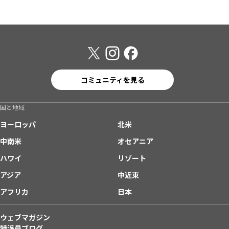
コミュニティを見る
国と地域
ヨーロッパ
北米
中南米
オセアニア
ハワイ
リゾート
アジア
中近東
アフリカ
日本
ウェブマガジン
特派員ブログ