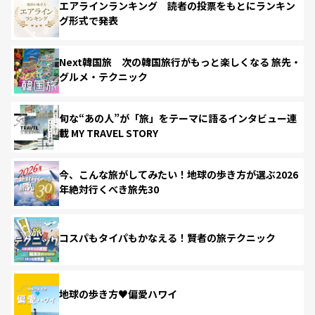
エアラインランキング 読者の投票をもとにランキン
グ形式で発表
Next韓国旅 次の韓国旅行がもっと楽しくなる 旅先・
グルメ・テクニック
旬な“あの人”が「旅」をテーマに語るインタビュー連
載 MY TRAVEL STORY
今、こんな旅がしてみたい！地球の歩き方が選ぶ2026
年絶対行くべき旅先30
コスパもタイパもかなえる！賢者の旅テクニック
地球の歩き方♥偏愛ハワイ