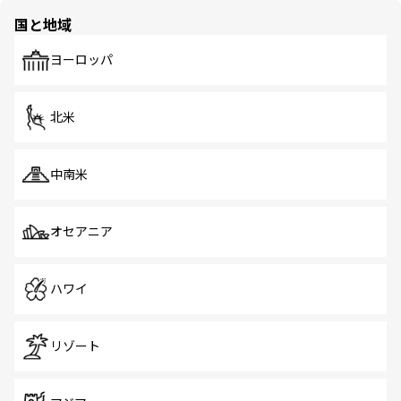
の多様性あふれるカラフルな町は、どこを歩いても新しい
国と地域
発見がある。さらに、治安のよさや充実した公共交通機関
も、旅行者にとっては魅力的なポイント。グルメも豊富
で、ホーカーズは地元の風情を楽しめる外せないスポット
ヨーロッパ
だ。訪れる人を飽きさせないシンガポールで、多様な魅力
を体感しよう。 なお、新着のシンガポール情報は
コンテン
ツ一覧
を参照してほしい。
北米
中南米
オセアニア
ハワイ
リゾート