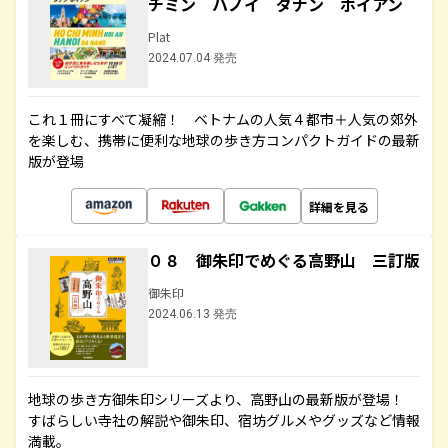
チミン ハノイ ダナン ホイアン
Plat
2024.07.04 発売
これ１冊にすべて凝縮！ ベトナムの人気４都市＋人気の郊外
を楽しむ、携帯に便利な地球の歩き方コンパクトガイドの最新
版が登場
詳細を見る
０８ 御朱印でめぐる高野山 三訂版
御朱印
2024.06.13 発売
地球の歩き方御朱印シリーズより、高野山の最新版が登場！
すばらしい寺社の解説や御朱印、宿坊グルメやグッズなど情報
満載。