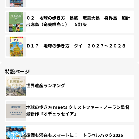
０２ 地球の歩き方 島旅 奄美大島 喜界島 加計
呂麻島（奄美群島１） ５訂版
Ｄ１７ 地球の歩き方 タイ ２０２７～２０２８
特設ページ
世界遺産ランキング
地球の歩き方 meets クリストファー・ノーラン監督
最新作『オデュッセイア』
準備も滞在もスマートに！ トラベルハック2026