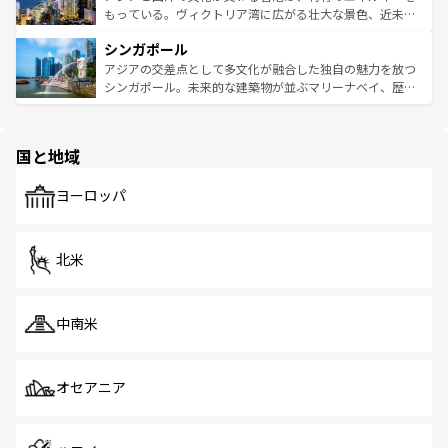
が旅行者を迎えてくれるので、きっと忘れられない旅にな
いビーチでリゾート気分を楽しむことができる。タイ料理
もっている。ヴィクトリア湾に広がる壮大な景色、近未来
るはずだ。 なお、新着のベトナム情報は
コンテンツ一覧
を
は世界的に有名で、屋台から高級レストランまで味覚を刺
的なアートスポット、そして歴史と現代が融合した町並
参照してほしい。
シンガポール
激する。気候は一年中温暖で、どの季節にも異なる楽しみ
み、どこを訪れても感動するはず。観光スポットが密集し
が待っている。親しみやすいタイの人々、仏教を中心とし
ており、効率よく見どころを回れるのも魅力。息をのむよ
アジアの交差点として多文化が融合した独自の魅力を放つ
た文化、そして多様な観光資源が、訪れる旅人を魅了し続
うな絶景から文化的な体験まで、香港を存分に楽しみ尽く
シンガポール。未来的な建築物が並ぶマリーナベイ、歴史
ける。 なお、新着のタイ情報は
コンテンツ一覧
を参照して
そう。 なお、新着の香港情報は
コンテンツ一覧
を参照して
と伝統を感じられるエスニックタウン、多数の緑豊かな公
ほしい。
ほしい。
園や自然保護区など、自然が調和した近代的な景観と文化
の多様性あふれるカラフルな町は、どこを歩いても新しい
国と地域
発見がある。さらに、治安のよさや充実した公共交通機関
も、旅行者にとっては魅力的なポイント。グルメも豊富
で、ホーカーズは地元の風情を楽しめる外せないスポット
ヨーロッパ
だ。訪れる人を飽きさせないシンガポールで、多様な魅力
を体感しよう。 なお、新着のシンガポール情報は
コンテン
ツ一覧
を参照してほしい。
北米
中南米
オセアニア