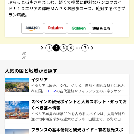
ぷらっと街歩きを楽しむ、軽くて携帯に便利なバンコクガイ
ド！１０エリアの詳細ＭＡＰ＆お散歩コース、絶対するべきプ
ラン満載。
詳細を見る
…
1
2
3
4
7
AD
AD
人気の国と地域から探す
イタリア
イタリアは歴史、文化、グルメ、自然と多彩な魅力にあふ
れた国。
ローマ
の古代遺跡やフィレンツェのルネッサンス
美術、ヴェネツィアの運河など、歴史あるスポットはもち
スペインの観光ポイントと人気スポット・知ってお
ろん、トスカーナの美しい田園風景やアマルフィ海岸の絶
景など、自然景観も見逃せない。観光の合間には、本場の
くべき基本情報
ピザやパスタなど、絶品のイタリア料理を堪能することも
イベリア半島のほぼ80％を占めるスペインは、太陽が降り
できる。朝目覚めてから夜眠るまで、すべての瞬間を楽し
注ぐ地中海沿岸から雄大なピレネー山脈まで、多彩な自然
ませてくれるイタリアで、忘れられない旅をしてみよう！
と文化が詰まったヨーロッパ屈指の旅行先だ。多様な地域
なお、新着のイタリア情報は
コンテンツ一覧
を参照してほ
フランスの基本情報と観光ガイド・有名観光スポ
文化が根付くこの国では、情熱的なフラメンコ、熱気あふ
しい。