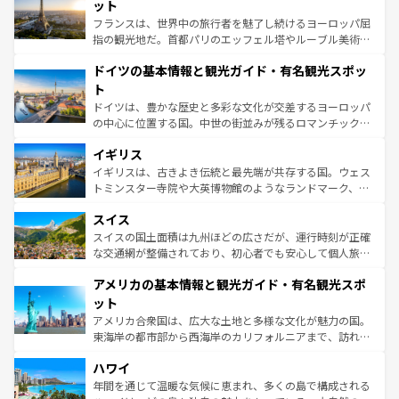
れる闘牛、そして美味しいタパスが生活の一部となってい
ット
る。首都マドリードの洗練された雰囲気や、バルセロナの
フランスは、世界中の旅行者を魅了し続けるヨーロッパ屈
アートに溢れた街角から、地方では古代ローマ遺跡や中世
指の観光地だ。首都パリのエッフェル塔やルーブル美術館
の城塞都市、穏やかなビーチリゾートまで多彩な表情を見
といった象徴的なスポットから、田舎町の古風な美しさま
せる。地方によって風土や気候が異なるスペインはその個
ドイツの基本情報と観光ガイド・有名観光スポッ
で、幅広い魅力が詰まっている。華麗な宮殿、歴史的な大
性で訪れる人を魅了する。 なお、新着のスペイン情報は
コ
聖堂、美しいビーチ、そして豊かな自然が、訪れる者を心
ト
ンテンツ一覧
を参照してほしい。
から魅了する。また、フランスは美食の国としても知ら
ドイツは、豊かな歴史と多彩な文化が交差するヨーロッパ
れ、フランス料理はユネスコ無形文化遺産にも登録されて
の中心に位置する国。中世の街並みが残るロマンチック街
いる。シャンパンの発祥地であるランス、プロヴァンスの
道から、未来を先取りするようなモダンな都市まで多様な
香り高いラベンダー畑など、多彩な楽しみ方が可能だ。さ
イギリス
顔を持つこの国は、どこを歩いても飽きることがない。ベ
らに、パリ以外の地域にも魅力が溢れており、どの街角に
ルリンの文化的活気、バイエルン州のアルプスの絶景、そ
イギリスは、古きよき伝統と最先端が共存する国。ウェス
も豊かな歴史と文化が息づいている。パリ以外の個性あふ
してライン川沿いのワイン畑といった風景は必見。ビール
トミンスター寺院や大英博物館のようなランドマーク、歴
れる地方に足を運ぶとそれぞれで全く異なる文化を体験で
とソーセージを味わいながら地元の人と過ごす楽しい時間
史ある大学都市、美しい丘陵地帯や牧歌的な風景など、エ
きるだろう。 なお、新着のフランス情報は
コンテンツ一覧
スイス
は、お酒好きな人にはぜひ体験してほしい。 なお、新着の
リアごとに異なる魅力がある。また、優雅なアフタヌーン
を参照してほしい。
ドイツ情報は
コンテンツ一覧
を参照してほしい。
ティー、ビール好きにはたまらない英国パブ、サッカー観
スイスの国土面積は九州ほどの広さだが、運行時刻が正確
戦など、本場だからこそできる体験も豊富。イギリスを旅
な交通網が整備されており、初心者でも安心して個人旅行
して楽しみつくそう。 なお、新着のイギリス情報は
コンテ
を楽しめる。日本同様に時刻表どおりの旅が可能だ。中世
アメリカの基本情報と観光ガイド・有名観光スポ
ンツ一覧
を参照してほしい。
の建物がそのまま残る町や、スイスならではのユニークな
博物館もあり、アルプス観光だけでなく町歩きも満喫する
ット
ことができる。国民の所得が高いため物価も高いが、旅行
アメリカ合衆国は、広大な土地と多様な文化が魅力の国。
者向けの交通パス提供のサービスもあり、うまく活用すれ
東海岸の都市部から西海岸のカリフォルニアまで、訪れる
ば市内交通費無料で観光を楽しむこともできる。 なお、新
場所ごとに異なる風景と体験が待っている。ニューヨーク
着のスイス情報は
コンテンツ一覧
を参照してほしい。
ハワイ
のような巨大都市は、観光、ショッピング、エンターテイ
ンメントが詰まった刺激的なスポットだ。一方、アメリカ
年間を通じて温暖な気候に恵まれ、多くの島で構成される