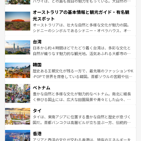
西部には大自然が広がり、グランドキャニオンやイエロー
ハワイは、どの島も独自の魅力をもっている。大自然の神
ストーン国立公園といった絶景が堪能できる。さらに、南
秘を感じたいなら、火山が生み出した壮大な景観を誇るハ
オーストラリアの基本情報と観光ガイド・有名観
部のニューオーリンズでは、音楽と美食が融合した独特の
ワイ島は見逃せない。また、定番の観光地といえばオアフ
文化が魅力。旅行者はアメリカの各地域で異なる魅力を楽
島だが、静かな自然を求めるならマウイ島やカウアイ島が
光スポット
しみながら、その多様性と豊かな歴史を感じることができ
おすすめ。エメラルドグリーンに輝く海をはじめ、豊かな
オーストラリアは、壮大な自然と多様な文化が魅力の国。
るだろう。車でのロードトリップや列車の旅も、アメリカ
文化や歴史が息づいている。「アロハスピリット」と呼ば
シドニーのシンボルであるシドニー・オペラハウス、オー
ならではの贅沢な旅のスタイルだ。 なお、新着のアメリカ
れるおもてなしの心で訪れる人々を迎えてくれるハワイの
ストラリア東海岸北部に広がる大サンゴ礁地帯グレートバ
情報は
コンテンツ一覧
を参照してほしい。
人々、おいしいローカルフードやハワイアンミュージッ
台湾
リアリーフや大陸中央部にそびえるウルル（エアーズロッ
ク、伝統的なフラダンスなど、すべてがハワイの魅力を彩
ク）、タスマニアの美しい原生林やケアンズの熱帯雨林な
日本から約４時間ほどでたどり着く台湾は、多彩な文化と
っている。訪れるたびに新しい発見と感動が待っているハ
ど、見どころがたくさん。また、カフェやワイン、オージ
自然が織りなす魅力的な観光地。活気あふれる大都市の台
ワイを、存分に味わってほしい。 なお、新着のハワイ情報
ービーフなどの食文化も豊かで、美味しいものであふれて
北やノスタルジックな町並みが人気な九份（ジォウフェ
は
コンテンツ一覧
を参照してほしい。
韓国
いる。アクティビティも充実しており、サーフィンやダイ
ン）、静ひつな山岳地帯である台湾東部など、都市の喧騒
ビング、ハイキングなど、アウトドア好きにはたまらな
と山間の静けさが共存しており、訪れる人に新しい発見と
歴史ある王朝文化が残る一方で、最先端のファッションやK
い。オーストラリアの多彩な魅力を存分に味わいつくそ
驚きをもたらしてくれる。また、奥深い台湾の食文化も魅
-POPで世界を席巻している韓国。首都ソウルの宮殿や伝統
う。 なお、新着のオーストラリア情報は
コンテンツ一覧
を
力で、夜市などの屋台グルメから高級料理、ヘルシーで美
家屋が並ぶエリアでは韓国の歴史と文化に浸ることがで
参照してほしい。
ベトナム
容にもいいと評判のスイーツなど、バラエティ豊かな料理
き、地方に足を延ばせば四季折々の自然美を楽しむことが
が味わえる。 なお、新着の台湾情報は
コンテンツ一覧
を参
できる。そして、キムチや焼肉、絶品のストリートフード
豊かな自然と多様な文化が魅力的なベトナム。南北に細長
照してほしい。
まで、さまざまな韓国料理が待っている。夜には、韓国な
く伸びる国土には、広大な田園風景や青々とした山々、世
らではのナイトライフも堪能できる。あたたかいホスピタ
界遺産に登録された壮大な自然景観が点在し、都市部では
タイ
リティに包まれながら、韓国の多彩な魅力を心ゆくまで味
急速な発展と共に伝統が息づく。ハノイの古い町並みやホ
わってみてほしい。 なお、新着の韓国情報は
コンテンツ一
ーチミン市のフランス統治時代の建物も、独特の雰囲気を
タイは、東南アジアに位置する豊かな自然と歴史が息づく
覧
を参照してほしい。
醸し出している。また、バラエティの豊かさとおいしさで
国だ。首都バンコクは高層ビルが立ち並ぶ一方、伝統的な
世界中の食通を魅了してやまないベトナム料理も魅力のひ
寺院や市場がいたるところに点在し、古きよき文化と現代
香港
とつ。フォーやバインミー、ベトナムコーヒーなどは、ぜ
の活気が交差している。北部ではチェンマイなどの山岳地
ひ現地で味わいたい。どの地域を訪れてもあたたかい人々
帯で自然と触れ合い、南部ではプーケットやクラビの美し
アジアと西洋の文化が交わる香港は、特有のエネルギーを