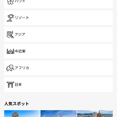
ハワイ
リゾート
アジア
中近東
アフリカ
日本
人気スポット