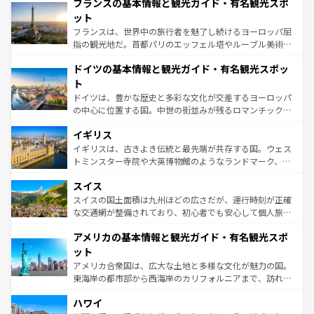
なお、新着のイタリア情報は
コンテンツ一覧
を参照してほ
フランスの基本情報と観光ガイド・有名観光スポ
文化が根付くこの国では、情熱的なフラメンコ、熱気あふ
しい。
れる闘牛、そして美味しいタパスが生活の一部となってい
ット
る。首都マドリードの洗練された雰囲気や、バルセロナの
フランスは、世界中の旅行者を魅了し続けるヨーロッパ屈
アートに溢れた街角から、地方では古代ローマ遺跡や中世
指の観光地だ。首都パリのエッフェル塔やルーブル美術館
の城塞都市、穏やかなビーチリゾートまで多彩な表情を見
といった象徴的なスポットから、田舎町の古風な美しさま
せる。地方によって風土や気候が異なるスペインはその個
ドイツの基本情報と観光ガイド・有名観光スポッ
で、幅広い魅力が詰まっている。華麗な宮殿、歴史的な大
性で訪れる人を魅了する。 なお、新着のスペイン情報は
コ
聖堂、美しいビーチ、そして豊かな自然が、訪れる者を心
ト
ンテンツ一覧
を参照してほしい。
から魅了する。また、フランスは美食の国としても知ら
ドイツは、豊かな歴史と多彩な文化が交差するヨーロッパ
れ、フランス料理はユネスコ無形文化遺産にも登録されて
の中心に位置する国。中世の街並みが残るロマンチック街
いる。シャンパンの発祥地であるランス、プロヴァンスの
道から、未来を先取りするようなモダンな都市まで多様な
香り高いラベンダー畑など、多彩な楽しみ方が可能だ。さ
イギリス
顔を持つこの国は、どこを歩いても飽きることがない。ベ
らに、パリ以外の地域にも魅力が溢れており、どの街角に
ルリンの文化的活気、バイエルン州のアルプスの絶景、そ
イギリスは、古きよき伝統と最先端が共存する国。ウェス
も豊かな歴史と文化が息づいている。パリ以外の個性あふ
してライン川沿いのワイン畑といった風景は必見。ビール
トミンスター寺院や大英博物館のようなランドマーク、歴
れる地方に足を運ぶとそれぞれで全く異なる文化を体験で
とソーセージを味わいながら地元の人と過ごす楽しい時間
史ある大学都市、美しい丘陵地帯や牧歌的な風景など、エ
きるだろう。 なお、新着のフランス情報は
コンテンツ一覧
スイス
は、お酒好きな人にはぜひ体験してほしい。 なお、新着の
リアごとに異なる魅力がある。また、優雅なアフタヌーン
を参照してほしい。
ドイツ情報は
コンテンツ一覧
を参照してほしい。
ティー、ビール好きにはたまらない英国パブ、サッカー観
スイスの国土面積は九州ほどの広さだが、運行時刻が正確
戦など、本場だからこそできる体験も豊富。イギリスを旅
な交通網が整備されており、初心者でも安心して個人旅行
して楽しみつくそう。 なお、新着のイギリス情報は
コンテ
を楽しめる。日本同様に時刻表どおりの旅が可能だ。中世
アメリカの基本情報と観光ガイド・有名観光スポ
ンツ一覧
を参照してほしい。
の建物がそのまま残る町や、スイスならではのユニークな
博物館もあり、アルプス観光だけでなく町歩きも満喫する
ット
ことができる。国民の所得が高いため物価も高いが、旅行
アメリカ合衆国は、広大な土地と多様な文化が魅力の国。
者向けの交通パス提供のサービスもあり、うまく活用すれ
東海岸の都市部から西海岸のカリフォルニアまで、訪れる
ば市内交通費無料で観光を楽しむこともできる。 なお、新
場所ごとに異なる風景と体験が待っている。ニューヨーク
着のスイス情報は
コンテンツ一覧
を参照してほしい。
ハワイ
のような巨大都市は、観光、ショッピング、エンターテイ