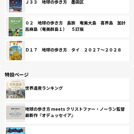
Ｊ３３ 地球の歩き方 墨田区
０２ 地球の歩き方 島旅 奄美大島 喜界島 加計
呂麻島（奄美群島１） ５訂版
Ｄ１７ 地球の歩き方 タイ ２０２７～２０２８
特設ページ
世界遺産ランキング
地球の歩き方 meets クリストファー・ノーラン監督
最新作『オデュッセイア』