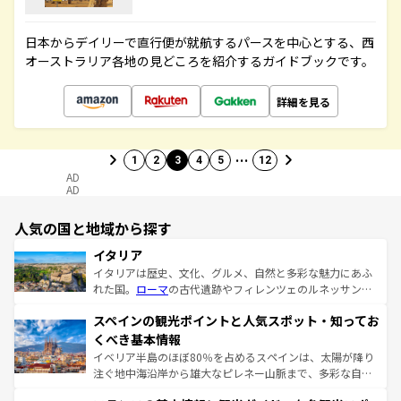
日本からデイリーで直行便が就航するパースを中心とする、西
オーストラリア各地の見どころを紹介するガイドブックです。
詳細を見る
…
1
2
3
4
5
12
AD
AD
人気の国と地域から探す
イタリア
イタリアは歴史、文化、グルメ、自然と多彩な魅力にあふ
れた国。
ローマ
の古代遺跡やフィレンツェのルネッサンス
美術、ヴェネツィアの運河など、歴史あるスポットはもち
スペインの観光ポイントと人気スポット・知ってお
ろん、トスカーナの美しい田園風景やアマルフィ海岸の絶
景など、自然景観も見逃せない。観光の合間には、本場の
くべき基本情報
ピザやパスタなど、絶品のイタリア料理を堪能することも
イベリア半島のほぼ80％を占めるスペインは、太陽が降り
できる。朝目覚めてから夜眠るまで、すべての瞬間を楽し
注ぐ地中海沿岸から雄大なピレネー山脈まで、多彩な自然
ませてくれるイタリアで、忘れられない旅をしてみよう！
と文化が詰まったヨーロッパ屈指の旅行先だ。多様な地域