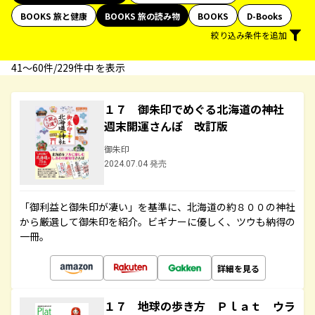
BOOKS 旅と健康
BOOKS 旅の読み物
BOOKS
D-Books
絞り込み条件を追加
41〜60件/229件中 を表示
１７ 御朱印でめぐる北海道の神社
週末開運さんぽ 改訂版
御朱印
2024.07.04 発売
「御利益と御朱印が凄い」を基準に、北海道の約８００の神社
から厳選して御朱印を紹介。ビギナーに優しく、ツウも納得の
一冊。
詳細を見る
１７ 地球の歩き方 Ｐｌａｔ ウラ