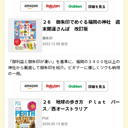
詳細を見る
２６ 御朱印でめぐる福岡の神社 週
末開運さんぽ 改訂版
御朱印
2022.12.08 発売
「御利益と御朱印が凄い」を基準に、福岡の３４００社以上の
神社から厳選して御朱印を紹介。ビギナーに優しくツウも納得
の一冊。
詳細を見る
２６ 地球の歩き方 Ｐｌａｔ パー
ス／西オーストラリア
Plat
2020.05.13 発売