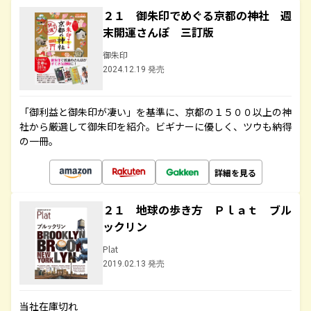
２１ 御朱印でめぐる京都の神社 週
末開運さんぽ 三訂版
御朱印
2024.12.19 発売
「御利益と御朱印が凄い」を基準に、京都の１５００以上の神
社から厳選して御朱印を紹介。ビギナーに優しく、ツウも納得
の一冊。
詳細を見る
２１ 地球の歩き方 Ｐｌａｔ ブル
ックリン
Plat
2019.02.13 発売
当社在庫切れ