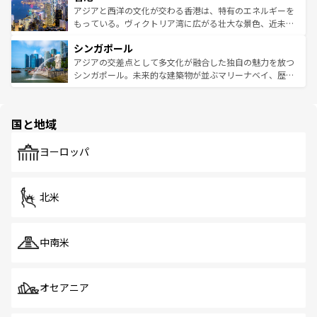
ひ現地で味わいたい。どの地域を訪れてもあたたかい人々
帯で自然と触れ合い、南部ではプーケットやクラビの美し
アジアと西洋の文化が交わる香港は、特有のエネルギーを
が旅行者を迎えてくれるので、きっと忘れられない旅にな
いビーチでリゾート気分を楽しむことができる。タイ料理
もっている。ヴィクトリア湾に広がる壮大な景色、近未来
るはずだ。 なお、新着のベトナム情報は
コンテンツ一覧
を
は世界的に有名で、屋台から高級レストランまで味覚を刺
的なアートスポット、そして歴史と現代が融合した町並
参照してほしい。
シンガポール
激する。気候は一年中温暖で、どの季節にも異なる楽しみ
み、どこを訪れても感動するはず。観光スポットが密集し
が待っている。親しみやすいタイの人々、仏教を中心とし
ており、効率よく見どころを回れるのも魅力。息をのむよ
アジアの交差点として多文化が融合した独自の魅力を放つ
た文化、そして多様な観光資源が、訪れる旅人を魅了し続
うな絶景から文化的な体験まで、香港を存分に楽しみ尽く
シンガポール。未来的な建築物が並ぶマリーナベイ、歴史
ける。 なお、新着のタイ情報は
コンテンツ一覧
を参照して
そう。 なお、新着の香港情報は
コンテンツ一覧
を参照して
と伝統を感じられるエスニックタウン、多数の緑豊かな公
ほしい。
ほしい。
園や自然保護区など、自然が調和した近代的な景観と文化
の多様性あふれるカラフルな町は、どこを歩いても新しい
国と地域
発見がある。さらに、治安のよさや充実した公共交通機関
も、旅行者にとっては魅力的なポイント。グルメも豊富
で、ホーカーズは地元の風情を楽しめる外せないスポット
ヨーロッパ
だ。訪れる人を飽きさせないシンガポールで、多様な魅力
を体感しよう。 なお、新着のシンガポール情報は
コンテン
ツ一覧
を参照してほしい。
北米
中南米
オセアニア