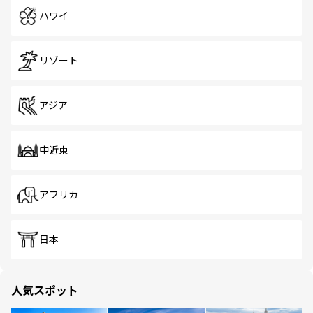
ハワイ
リゾート
アジア
中近東
アフリカ
日本
人気スポット