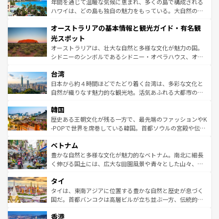
ンメントが詰まった刺激的なスポットだ。一方、アメリカ
年間を通じて温暖な気候に恵まれ、多くの島で構成される
西部には大自然が広がり、グランドキャニオンやイエロー
ハワイは、どの島も独自の魅力をもっている。大自然の神
ストーン国立公園といった絶景が堪能できる。さらに、南
秘を感じたいなら、火山が生み出した壮大な景観を誇るハ
オーストラリアの基本情報と観光ガイド・有名観
部のニューオーリンズでは、音楽と美食が融合した独特の
ワイ島は見逃せない。また、定番の観光地といえばオアフ
文化が魅力。旅行者はアメリカの各地域で異なる魅力を楽
島だが、静かな自然を求めるならマウイ島やカウアイ島が
光スポット
しみながら、その多様性と豊かな歴史を感じることができ
おすすめ。エメラルドグリーンに輝く海をはじめ、豊かな
オーストラリアは、壮大な自然と多様な文化が魅力の国。
るだろう。車でのロードトリップや列車の旅も、アメリカ
文化や歴史が息づいている。「アロハスピリット」と呼ば
シドニーのシンボルであるシドニー・オペラハウス、オー
ならではの贅沢な旅のスタイルだ。 なお、新着のアメリカ
れるおもてなしの心で訪れる人々を迎えてくれるハワイの
ストラリア東海岸北部に広がる大サンゴ礁地帯グレートバ
情報は
コンテンツ一覧
を参照してほしい。
人々、おいしいローカルフードやハワイアンミュージッ
台湾
リアリーフや大陸中央部にそびえるウルル（エアーズロッ
ク、伝統的なフラダンスなど、すべてがハワイの魅力を彩
ク）、タスマニアの美しい原生林やケアンズの熱帯雨林な
日本から約４時間ほどでたどり着く台湾は、多彩な文化と
っている。訪れるたびに新しい発見と感動が待っているハ
ど、見どころがたくさん。また、カフェやワイン、オージ
自然が織りなす魅力的な観光地。活気あふれる大都市の台
ワイを、存分に味わってほしい。 なお、新着のハワイ情報
ービーフなどの食文化も豊かで、美味しいものであふれて
北やノスタルジックな町並みが人気な九份（ジォウフェ
は
コンテンツ一覧
を参照してほしい。
韓国
いる。アクティビティも充実しており、サーフィンやダイ
ン）、静ひつな山岳地帯である台湾東部など、都市の喧騒
ビング、ハイキングなど、アウトドア好きにはたまらな
と山間の静けさが共存しており、訪れる人に新しい発見と
歴史ある王朝文化が残る一方で、最先端のファッションやK
い。オーストラリアの多彩な魅力を存分に味わいつくそ
驚きをもたらしてくれる。また、奥深い台湾の食文化も魅
-POPで世界を席巻している韓国。首都ソウルの宮殿や伝統
う。 なお、新着のオーストラリア情報は
コンテンツ一覧
を
力で、夜市などの屋台グルメから高級料理、ヘルシーで美
家屋が並ぶエリアでは韓国の歴史と文化に浸ることがで
参照してほしい。
ベトナム
容にもいいと評判のスイーツなど、バラエティ豊かな料理
き、地方に足を延ばせば四季折々の自然美を楽しむことが
が味わえる。 なお、新着の台湾情報は
コンテンツ一覧
を参
できる。そして、キムチや焼肉、絶品のストリートフード
豊かな自然と多様な文化が魅力的なベトナム。南北に細長
照してほしい。
まで、さまざまな韓国料理が待っている。夜には、韓国な
く伸びる国土には、広大な田園風景や青々とした山々、世
らではのナイトライフも堪能できる。あたたかいホスピタ
界遺産に登録された壮大な自然景観が点在し、都市部では
タイ
リティに包まれながら、韓国の多彩な魅力を心ゆくまで味
急速な発展と共に伝統が息づく。ハノイの古い町並みやホ
わってみてほしい。 なお、新着の韓国情報は
コンテンツ一
ーチミン市のフランス統治時代の建物も、独特の雰囲気を
タイは、東南アジアに位置する豊かな自然と歴史が息づく
覧
を参照してほしい。
醸し出している。また、バラエティの豊かさとおいしさで
国だ。首都バンコクは高層ビルが立ち並ぶ一方、伝統的な
世界中の食通を魅了してやまないベトナム料理も魅力のひ
寺院や市場がいたるところに点在し、古きよき文化と現代
香港
とつ。フォーやバインミー、ベトナムコーヒーなどは、ぜ
の活気が交差している。北部ではチェンマイなどの山岳地