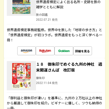
世界遺産検定によく出る名所・史跡を旅の
雑学とともに解説
旅の図鑑
2022.07.21 発売
世界遺産検定事務局監修。世界中を旅した「地球の歩き方」と
「世界遺産検定」が初コラボ。世界遺産をもっと深く学べる一
冊！
詳細を見る
１８ 御朱印でめぐる九州の神社 週
末開運さんぽ 改訂版
御朱印
2022.11.04 発売
「御利益と御朱印が凄い」を基準に、九州の２万社以上の神社
から厳選して御朱印を紹介。ビギナーに優しく、ツウも納得の
一冊。