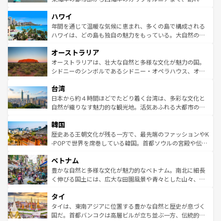
者向けの交通パス提供のサービスもあり、うまく活用すれ
場所ごとに異なる風景と体験が待っている。ニューヨーク
ハワイ
ば市内交通費無料で観光を楽しむこともできる。 なお、新
のような巨大都市は、観光、ショッピング、エンターテイ
着のスイス情報は
コンテンツ一覧
を参照してほしい。
ンメントが詰まった刺激的なスポットだ。一方、アメリカ
年間を通じて温暖な気候に恵まれ、多くの島で構成される
西部には大自然が広がり、グランドキャニオンやイエロー
ハワイは、どの島も独自の魅力をもっている。大自然の神
ストーン国立公園といった絶景が堪能できる。さらに、南
秘を感じたいなら、火山が生み出した壮大な景観を誇るハ
オーストラリア
部のニューオーリンズでは、音楽と美食が融合した独特の
ワイ島は見逃せない。また、定番の観光地といえばオアフ
文化が魅力。旅行者はアメリカの各地域で異なる魅力を楽
島だが、静かな自然を求めるならマウイ島やカウアイ島が
オーストラリアは、壮大な自然と多様な文化が魅力の国。
しみながら、その多様性と豊かな歴史を感じることができ
おすすめ。エメラルドグリーンに輝く海をはじめ、豊かな
シドニーのシンボルであるシドニー・オペラハウス、オー
るだろう。車でのロードトリップや列車の旅も、アメリカ
文化や歴史が息づいている。「アロハスピリット」と呼ば
ストラリア東海岸北部に広がる大サンゴ礁地帯グレートバ
ならではの贅沢な旅のスタイルだ。 なお、新着のアメリカ
台湾
れるおもてなしの心で訪れる人々を迎えてくれるハワイの
リアリーフや大陸中央部にそびえるウルル（エアーズロッ
情報は
コンテンツ一覧
を参照してほしい。
人々、おいしいローカルフードやハワイアンミュージッ
ク）、タスマニアの美しい原生林やケアンズの熱帯雨林な
日本から約４時間ほどでたどり着く台湾は、多彩な文化と
ク、伝統的なフラダンスなど、すべてがハワイの魅力を彩
ど、見どころがたくさん。また、カフェやワイン、オージ
自然が織りなす魅力的な観光地。活気あふれる大都市の台
っている。訪れるたびに新しい発見と感動が待っているハ
ービーフなどの食文化も豊かで、美味しいものであふれて
北やノスタルジックな町並みが人気な九份（ジォウフェ
ワイを、存分に味わってほしい。 なお、新着のハワイ情報
韓国
いる。アクティビティも充実しており、サーフィンやダイ
ン）、静ひつな山岳地帯である台湾東部など、都市の喧騒
は
コンテンツ一覧
を参照してほしい。
ビング、ハイキングなど、アウトドア好きにはたまらな
と山間の静けさが共存しており、訪れる人に新しい発見と
歴史ある王朝文化が残る一方で、最先端のファッションやK
い。オーストラリアの多彩な魅力を存分に味わいつくそ
驚きをもたらしてくれる。また、奥深い台湾の食文化も魅
-POPで世界を席巻している韓国。首都ソウルの宮殿や伝統
う。 なお、新着のオーストラリア情報は
コンテンツ一覧
を
力で、夜市などの屋台グルメから高級料理、ヘルシーで美
家屋が並ぶエリアでは韓国の歴史と文化に浸ることがで
参照してほしい。
ベトナム
容にもいいと評判のスイーツなど、バラエティ豊かな料理
き、地方に足を延ばせば四季折々の自然美を楽しむことが
が味わえる。 なお、新着の台湾情報は
コンテンツ一覧
を参
できる。そして、キムチや焼肉、絶品のストリートフード
豊かな自然と多様な文化が魅力的なベトナム。南北に細長
照してほしい。
まで、さまざまな韓国料理が待っている。夜には、韓国な
く伸びる国土には、広大な田園風景や青々とした山々、世
らではのナイトライフも堪能できる。あたたかいホスピタ
界遺産に登録された壮大な自然景観が点在し、都市部では
タイ
リティに包まれながら、韓国の多彩な魅力を心ゆくまで味
急速な発展と共に伝統が息づく。ハノイの古い町並みやホ
わってみてほしい。 なお、新着の韓国情報は
コンテンツ一
ーチミン市のフランス統治時代の建物も、独特の雰囲気を
タイは、東南アジアに位置する豊かな自然と歴史が息づく
覧
を参照してほしい。
醸し出している。また、バラエティの豊かさとおいしさで
国だ。首都バンコクは高層ビルが立ち並ぶ一方、伝統的な