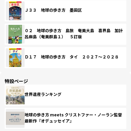
Ｊ３３ 地球の歩き方 墨田区
０２ 地球の歩き方 島旅 奄美大島 喜界島 加計
呂麻島（奄美群島１） ５訂版
Ｄ１７ 地球の歩き方 タイ ２０２７～２０２８
特設ページ
世界遺産ランキング
地球の歩き方 meets クリストファー・ノーラン監督
最新作『オデュッセイア』