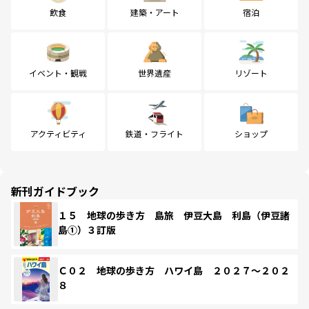
飲食
建築・アート
宿泊
イベント・観戦
世界遺産
リゾート
アクティビティ
鉄道・フライト
ショップ
新刊ガイドブック
１５ 地球の歩き方 島旅 伊豆大島 利島（伊豆諸
島①）３訂版
Ｃ０２ 地球の歩き方 ハワイ島 ２０２７～２０２
８