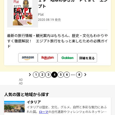
プト
Plat
2020.08.19 発売
最新の旅行情報・観光案内はもちろん、歴史・文化もわかりや
すく徹底解説！ エジプト旅行をもっと楽しむための必携ガイ
ド
詳細を見る
…
1
2
3
4
5
6
8
AD
AD
人気の国と地域から探す
イタリア
イタリアは歴史、文化、グルメ、自然と多彩な魅力にあふ
れた国。
ローマ
の古代遺跡やフィレンツェのルネッサンス