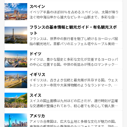
美術、ヴェネツィアの運河など、歴史あるスポットはもち
スペイン
ろん、トスカーナの美しい田園風景やアマルフィ海岸の絶
景など、自然景観も見逃せない。観光の合間には、本場の
イベリア半島のほぼ80％を占めるスペインは、太陽が降り
ピザやパスタなど、絶品のイタリア料理を堪能することも
注ぐ地中海沿岸から雄大なピレネー山脈まで、多彩な自然
できる。朝目覚めてから夜眠るまで、すべての瞬間を楽し
と文化が詰まったヨーロッパ屈指の旅行先だ。多様な地域
フランスの基本情報と観光ガイド・有名観光スポ
ませてくれるイタリアで、忘れられない旅をしてみよう！
文化が根付くこの国では、情熱的なフラメンコ、熱気あふ
なお、新着のイタリア情報は
コンテンツ一覧
を参照してほ
れる闘牛、そして美味しいタパスが生活の一部となってい
ット
しい。
る。首都マドリードの洗練された雰囲気や、バルセロナの
フランスは、世界中の旅行者を魅了し続けるヨーロッパ屈
アートに溢れた街角から、地方では古代ローマ遺跡や中世
指の観光地だ。首都パリのエッフェル塔やルーブル美術館
の城塞都市、穏やかなビーチリゾートまで多彩な表情を見
といった象徴的なスポットから、田舎町の古風な美しさま
せる。地方によって風土や気候が異なるスペインはその個
ドイツ
で、幅広い魅力が詰まっている。華麗な宮殿、歴史的な大
性で訪れる人を魅了する。 なお、新着のスペイン情報は
コ
聖堂、美しいビーチ、そして豊かな自然が、訪れる者を心
ドイツは、豊かな歴史と多彩な文化が交差するヨーロッパ
ンテンツ一覧
を参照してほしい。
から魅了する。また、フランスは美食の国としても知ら
の中心に位置する国。中世の街並みが残るロマンチック街
れ、フランス料理はユネスコ無形文化遺産にも登録されて
道から、未来を先取りするようなモダンな都市まで多様な
イギリス
いる。シャンパンの発祥地であるランス、プロヴァンスの
顔を持つこの国は、どこを歩いても飽きることがない。ベ
香り高いラベンダー畑など、多彩な楽しみ方が可能だ。さ
ルリンの文化的活気、バイエルン州のアルプスの絶景、そ
イギリスは、古きよき伝統と最先端が共存する国。ウェス
らに、パリ以外の地域にも魅力が溢れており、どの街角に
してライン川沿いのワイン畑といった風景は必見。ビール
トミンスター寺院や大英博物館のようなランドマーク、歴
も豊かな歴史と文化が息づいている。パリ以外の個性あふ
とソーセージを味わいながら地元の人と過ごす楽しい時間
史ある大学都市、美しい丘陵地帯や牧歌的な風景など、エ
れる地方に足を運ぶとそれぞれで全く異なる文化を体験で
スイス
は、お酒好きな人にはぜひ体験してほしい。 なお、新着の
リアごとに異なる魅力がある。また、優雅なアフタヌーン
きるだろう。 なお、新着のフランス情報は
コンテンツ一覧
ドイツ情報は
コンテンツ一覧
を参照してほしい。
ティー、ビール好きにはたまらない英国パブ、サッカー観
スイスの国土面積は九州ほどの広さだが、運行時刻が正確
を参照してほしい。
戦など、本場だからこそできる体験も豊富。イギリスを旅
な交通網が整備されており、初心者でも安心して個人旅行
して楽しみつくそう。 なお、新着のイギリス情報は
コンテ
を楽しめる。日本同様に時刻表どおりの旅が可能だ。中世
アメリカ
ンツ一覧
を参照してほしい。
の建物がそのまま残る町や、スイスならではのユニークな
博物館もあり、アルプス観光だけでなく町歩きも満喫する
アメリカ合衆国は、広大な土地と多様な文化が魅力の国。
ことができる。国民の所得が高いため物価も高いが、旅行
東海岸の都市部から西海岸のカリフォルニアまで、訪れる