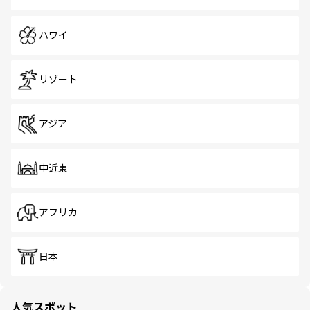
ハワイ
リゾート
アジア
中近東
アフリカ
日本
人気スポット