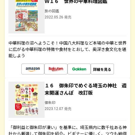
Ｗ１６ 世界の中華料理図鑑
旅の図鑑
2022.05.26 発売
中華料理の沼へようこそ！中国八大料理など本場の中華と世界
に広がる中華料理の特徴や食材をとおして、奥深き食文化を堪
能しよう
詳細を見る
１６ 御朱印でめぐる埼玉の神社 週
末開運さんぽ 改訂版
御朱印
2023.12.07 発売
「御利益と御朱印が凄い」を基準に、埼玉県内に数千社ある神
社から厳選して御朱印を紹介。ビギナーに優しく、ツウも納得