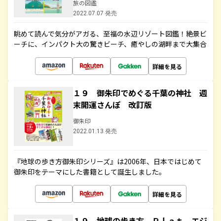
旅の図鑑
2022.07.07 発売
眺めて読んで気分がアガる、至福の水辺リゾート図鑑！絶景ビ
ーチに、インパクト大の驚きビーチ、癒やしの湖畔まで大集合
詳細を見る
１９ 御朱印でめぐる千葉の神社 週
末開運さんぽ 改訂版
御朱印
2022.01.13 発売
『地球の歩き方御朱印シリーズ』は2006年、日本ではじめて
御朱印をテーマにした書籍として誕生しました。
詳細を見る
１９ 地球の歩き方 Ｐｌａｔ エジ