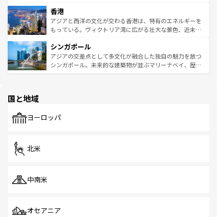
世界中の食通を魅了してやまないベトナム料理も魅力のひ
寺院や市場がいたるところに点在し、古きよき文化と現代
香港
とつ。フォーやバインミー、ベトナムコーヒーなどは、ぜ
の活気が交差している。北部ではチェンマイなどの山岳地
ひ現地で味わいたい。どの地域を訪れてもあたたかい人々
帯で自然と触れ合い、南部ではプーケットやクラビの美し
アジアと西洋の文化が交わる香港は、特有のエネルギーを
が旅行者を迎えてくれるので、きっと忘れられない旅にな
いビーチでリゾート気分を楽しむことができる。タイ料理
もっている。ヴィクトリア湾に広がる壮大な景色、近未来
るはずだ。 なお、新着のベトナム情報は
コンテンツ一覧
を
は世界的に有名で、屋台から高級レストランまで味覚を刺
的なアートスポット、そして歴史と現代が融合した町並
参照してほしい。
シンガポール
激する。気候は一年中温暖で、どの季節にも異なる楽しみ
み、どこを訪れても感動するはず。観光スポットが密集し
が待っている。親しみやすいタイの人々、仏教を中心とし
ており、効率よく見どころを回れるのも魅力。息をのむよ
アジアの交差点として多文化が融合した独自の魅力を放つ
た文化、そして多様な観光資源が、訪れる旅人を魅了し続
うな絶景から文化的な体験まで、香港を存分に楽しみ尽く
シンガポール。未来的な建築物が並ぶマリーナベイ、歴史
ける。 なお、新着のタイ情報は
コンテンツ一覧
を参照して
そう。 なお、新着の香港情報は
コンテンツ一覧
を参照して
と伝統を感じられるエスニックタウン、多数の緑豊かな公
ほしい。
ほしい。
園や自然保護区など、自然が調和した近代的な景観と文化
の多様性あふれるカラフルな町は、どこを歩いても新しい
国と地域
発見がある。さらに、治安のよさや充実した公共交通機関
も、旅行者にとっては魅力的なポイント。グルメも豊富
で、ホーカーズは地元の風情を楽しめる外せないスポット
ヨーロッパ
だ。訪れる人を飽きさせないシンガポールで、多様な魅力
を体感しよう。 なお、新着のシンガポール情報は
コンテン
ツ一覧
を参照してほしい。
北米
中南米
オセアニア