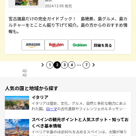
2024.12.05 発売
宮古諸島だけの完全ガイドブック！ 島絶景、島グルメ、島カ
ルチャーをとことん掘り下げて紹介。島の方からのおすすめ情
報も。
詳細を見る
…
1
2
3
4
7
AD
AD
人気の国と地域から探す
イタリア
イタリアは歴史、文化、グルメ、自然と多彩な魅力にあふ
れた国。
ローマ
の古代遺跡やフィレンツェのルネッサンス
美術、ヴェネツィアの運河など、歴史あるスポットはもち
スペインの観光ポイントと人気スポット・知ってお
ろん、トスカーナの美しい田園風景やアマルフィ海岸の絶
景など、自然景観も見逃せない。観光の合間には、本場の
くべき基本情報
ピザやパスタなど、絶品のイタリア料理を堪能することも
イベリア半島のほぼ80％を占めるスペインは、太陽が降り
できる。朝目覚めてから夜眠るまで、すべての瞬間を楽し