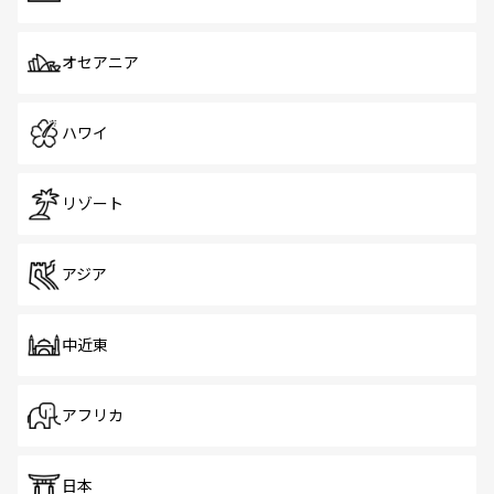
オセアニア
ハワイ
リゾート
アジア
中近東
アフリカ
日本