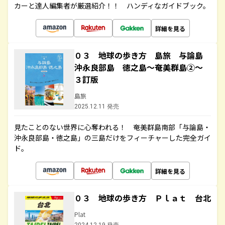
カーと達人編集者が厳選紹介！！ ハンディなガイドブック。
詳細を見る
０３ 地球の歩き方 島旅 与論島
沖永良部島 徳之島～奄美群島②～
３訂版
島旅
2025.12.11 発売
見たことのない世界に心奪われる！ 奄美群島南部「与論島・
沖永良部島・徳之島」の三島だけをフィーチャーした完全ガイ
ド。
詳細を見る
０３ 地球の歩き方 Ｐｌａｔ 台北
Plat