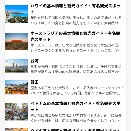
場所ごとに異なる風景と体験が待っている。ニューヨーク
着のスイス情報は
コンテンツ一覧
を参照してほしい。
ハワイの基本情報と観光ガイド・有名観光スポッ
のような巨大都市は、観光、ショッピング、エンターテイ
ンメントが詰まった刺激的なスポットだ。一方、アメリカ
ト
西部には大自然が広がり、グランドキャニオンやイエロー
年間を通じて温暖な気候に恵まれ、多くの島で構成される
ストーン国立公園といった絶景が堪能できる。さらに、南
ハワイは、どの島も独自の魅力をもっている。大自然の神
部のニューオーリンズでは、音楽と美食が融合した独特の
秘を感じたいなら、火山が生み出した壮大な景観を誇るハ
文化が魅力。旅行者はアメリカの各地域で異なる魅力を楽
オーストラリアの基本情報と観光ガイド・有名観
ワイ島は見逃せない。また、定番の観光地といえばオアフ
しみながら、その多様性と豊かな歴史を感じることができ
島だが、静かな自然を求めるならマウイ島やカウアイ島が
光スポット
るだろう。車でのロードトリップや列車の旅も、アメリカ
おすすめ。エメラルドグリーンに輝く海をはじめ、豊かな
オーストラリアは、壮大な自然と多様な文化が魅力の国。
ならではの贅沢な旅のスタイルだ。 なお、新着のアメリカ
文化や歴史が息づいている。「アロハスピリット」と呼ば
シドニーのシンボルであるシドニー・オペラハウス、オー
情報は
コンテンツ一覧
を参照してほしい。
れるおもてなしの心で訪れる人々を迎えてくれるハワイの
ストラリア東海岸北部に広がる大サンゴ礁地帯グレートバ
人々、おいしいローカルフードやハワイアンミュージッ
台湾
リアリーフや大陸中央部にそびえるウルル（エアーズロッ
ク、伝統的なフラダンスなど、すべてがハワイの魅力を彩
ク）、タスマニアの美しい原生林やケアンズの熱帯雨林な
日本から約４時間ほどでたどり着く台湾は、多彩な文化と
っている。訪れるたびに新しい発見と感動が待っているハ
ど、見どころがたくさん。また、カフェやワイン、オージ
自然が織りなす魅力的な観光地。活気あふれる大都市の台
ワイを、存分に味わってほしい。 なお、新着のハワイ情報
ービーフなどの食文化も豊かで、美味しいものであふれて
北やノスタルジックな町並みが人気な九份（ジォウフェ
は
コンテンツ一覧
を参照してほしい。
韓国
いる。アクティビティも充実しており、サーフィンやダイ
ン）、静ひつな山岳地帯である台湾東部など、都市の喧騒
ビング、ハイキングなど、アウトドア好きにはたまらな
と山間の静けさが共存しており、訪れる人に新しい発見と
歴史ある王朝文化が残る一方で、最先端のファッションやK
い。オーストラリアの多彩な魅力を存分に味わいつくそ
驚きをもたらしてくれる。また、奥深い台湾の食文化も魅
-POPで世界を席巻している韓国。首都ソウルの宮殿や伝統
う。 なお、新着のオーストラリア情報は
コンテンツ一覧
を
力で、夜市などの屋台グルメから高級料理、ヘルシーで美
家屋が並ぶエリアでは韓国の歴史と文化に浸ることがで
参照してほしい。
ベトナムの基本情報と観光ガイド・有名観光スポ
容にもいいと評判のスイーツなど、バラエティ豊かな料理
き、地方に足を延ばせば四季折々の自然美を楽しむことが
が味わえる。 なお、新着の台湾情報は
コンテンツ一覧
を参
できる。そして、キムチや焼肉、絶品のストリートフード
ット
照してほしい。
まで、さまざまな韓国料理が待っている。夜には、韓国な
豊かな自然と多様な文化が魅力的なベトナム。南北に細長
らではのナイトライフも堪能できる。あたたかいホスピタ
く伸びる国土には、広大な田園風景や青々とした山々、世
リティに包まれながら、韓国の多彩な魅力を心ゆくまで味
界遺産に登録された壮大な自然景観が点在し、都市部では
わってみてほしい。 なお、新着の韓国情報は
コンテンツ一
タイの基本情報と観光ガイド・有名観光スポット
急速な発展と共に伝統が息づく。ハノイの古い町並みやホ