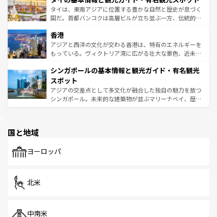
覧
を参照してほしい。
ーチミン市のフランス統治時代の建物も、独特の雰囲気を
タイは、東南アジアに位置する豊かな自然と歴史が息づく
醸し出している。また、バラエティの豊かさとおいしさで
国だ。首都バンコクは高層ビルが立ち並ぶ一方、伝統的な
世界中の食通を魅了してやまないベトナム料理も魅力のひ
寺院や市場がいたるところに点在し、古きよき文化と現代
香港
とつ。フォーやバインミー、ベトナムコーヒーなどは、ぜ
の活気が交差している。北部ではチェンマイなどの山岳地
ひ現地で味わいたい。どの地域を訪れてもあたたかい人々
帯で自然と触れ合い、南部ではプーケットやクラビの美し
アジアと西洋の文化が交わる香港は、特有のエネルギーを
が旅行者を迎えてくれるので、きっと忘れられない旅にな
いビーチでリゾート気分を楽しむことができる。タイ料理
もっている。ヴィクトリア湾に広がる壮大な景色、近未来
るはずだ。 なお、新着のベトナム情報は
コンテンツ一覧
を
は世界的に有名で、屋台から高級レストランまで味覚を刺
的なアートスポット、そして歴史と現代が融合した町並
参照してほしい。
シンガポールの基本情報と観光ガイド・有名観光
激する。気候は一年中温暖で、どの季節にも異なる楽しみ
み、どこを訪れても感動するはず。観光スポットが密集し
が待っている。親しみやすいタイの人々、仏教を中心とし
ており、効率よく見どころを回れるのも魅力。息をのむよ
スポット
た文化、そして多様な観光資源が、訪れる旅人を魅了し続
うな絶景から文化的な体験まで、香港を存分に楽しみ尽く
アジアの交差点として多文化が融合した独自の魅力を放つ
ける。 なお、新着のタイ情報は
コンテンツ一覧
を参照して
そう。 なお、新着の香港情報は
コンテンツ一覧
を参照して
シンガポール。未来的な建築物が並ぶマリーナベイ、歴史
ほしい。
ほしい。
と伝統を感じられるエスニックタウン、多数の緑豊かな公
園や自然保護区など、自然が調和した近代的な景観と文化
の多様性あふれるカラフルな町は、どこを歩いても新しい
国と地域
発見がある。さらに、治安のよさや充実した公共交通機関
も、旅行者にとっては魅力的なポイント。グルメも豊富
で、ホーカーズは地元の風情を楽しめる外せないスポット
ヨーロッパ
だ。訪れる人を飽きさせないシンガポールで、多様な魅力
を体感しよう。 なお、新着のシンガポール情報は
コンテン
ツ一覧
を参照してほしい。
北米
中南米