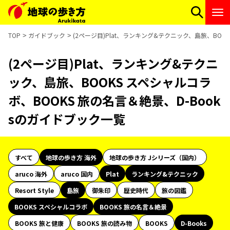
TOP
ガイドブック
(2ページ目)Plat、ランキング&テクニック、島旅、BOO
(2ページ目)Plat、ランキング&テクニ
ック、島旅、BOOKS スペシャルコラ
ボ、BOOKS 旅の名言＆絶景、D-Book
sのガイドブック一覧
すべて
地球の歩き方 海外
地球の歩き方 Jシリーズ（国内）
aruco 海外
aruco 国内
Plat
ランキング&テクニック
Resort Style
島旅
御朱印
歴史時代
旅の図鑑
BOOKS スペシャルコラボ
BOOKS 旅の名言＆絶景
BOOKS 旅と健康
BOOKS 旅の読み物
BOOKS
D-Books