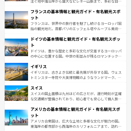
注ぐ地中海沿岸から雄大なピレネー山脈まで、多彩な自然
ませてくれるイタリアで、忘れられない旅をしてみよう！
と文化が詰まったヨーロッパ屈指の旅行先だ。多様な地域
なお、新着のイタリア情報は
コンテンツ一覧
を参照してほ
フランスの基本情報と観光ガイド・有名観光スポ
文化が根付くこの国では、情熱的なフラメンコ、熱気あふ
しい。
れる闘牛、そして美味しいタパスが生活の一部となってい
ット
る。首都マドリードの洗練された雰囲気や、バルセロナの
フランスは、世界中の旅行者を魅了し続けるヨーロッパ屈
アートに溢れた街角から、地方では古代ローマ遺跡や中世
指の観光地だ。首都パリのエッフェル塔やルーブル美術館
の城塞都市、穏やかなビーチリゾートまで多彩な表情を見
といった象徴的なスポットから、田舎町の古風な美しさま
せる。地方によって風土や気候が異なるスペインはその個
ドイツの基本情報と観光ガイド・有名観光スポッ
で、幅広い魅力が詰まっている。華麗な宮殿、歴史的な大
性で訪れる人を魅了する。 なお、新着のスペイン情報は
コ
聖堂、美しいビーチ、そして豊かな自然が、訪れる者を心
ト
ンテンツ一覧
を参照してほしい。
から魅了する。また、フランスは美食の国としても知ら
ドイツは、豊かな歴史と多彩な文化が交差するヨーロッパ
れ、フランス料理はユネスコ無形文化遺産にも登録されて
の中心に位置する国。中世の街並みが残るロマンチック街
いる。シャンパンの発祥地であるランス、プロヴァンスの
道から、未来を先取りするようなモダンな都市まで多様な
香り高いラベンダー畑など、多彩な楽しみ方が可能だ。さ
イギリス
顔を持つこの国は、どこを歩いても飽きることがない。ベ
らに、パリ以外の地域にも魅力が溢れており、どの街角に
ルリンの文化的活気、バイエルン州のアルプスの絶景、そ
イギリスは、古きよき伝統と最先端が共存する国。ウェス
も豊かな歴史と文化が息づいている。パリ以外の個性あふ
してライン川沿いのワイン畑といった風景は必見。ビール
トミンスター寺院や大英博物館のようなランドマーク、歴
れる地方に足を運ぶとそれぞれで全く異なる文化を体験で
とソーセージを味わいながら地元の人と過ごす楽しい時間
史ある大学都市、美しい丘陵地帯や牧歌的な風景など、エ
きるだろう。 なお、新着のフランス情報は
コンテンツ一覧
スイス
は、お酒好きな人にはぜひ体験してほしい。 なお、新着の
リアごとに異なる魅力がある。また、優雅なアフタヌーン
を参照してほしい。
ドイツ情報は
コンテンツ一覧
を参照してほしい。
ティー、ビール好きにはたまらない英国パブ、サッカー観
スイスの国土面積は九州ほどの広さだが、運行時刻が正確
戦など、本場だからこそできる体験も豊富。イギリスを旅
な交通網が整備されており、初心者でも安心して個人旅行
して楽しみつくそう。 なお、新着のイギリス情報は
コンテ
を楽しめる。日本同様に時刻表どおりの旅が可能だ。中世
アメリカの基本情報と観光ガイド・有名観光スポ
ンツ一覧
を参照してほしい。
の建物がそのまま残る町や、スイスならではのユニークな
博物館もあり、アルプス観光だけでなく町歩きも満喫する
ット
ことができる。国民の所得が高いため物価も高いが、旅行
アメリカ合衆国は、広大な土地と多様な文化が魅力の国。
者向けの交通パス提供のサービスもあり、うまく活用すれ
東海岸の都市部から西海岸のカリフォルニアまで、訪れる
ば市内交通費無料で観光を楽しむこともできる。 なお、新