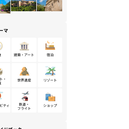
ーマ
食
建築・アート
宿泊
ト・
世界遺産
リゾート
戦
鉄道・
ビティ
ショップ
フライト