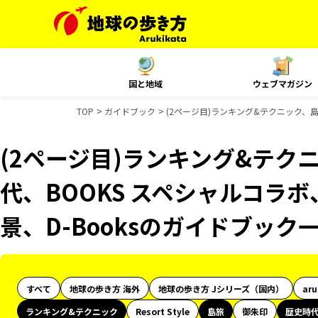
国と地域
ウェブマガジン
TOP
ガイドブック
(2ページ目)ランキング&テクニック、島
(2ページ目)ランキング&テク
代、BOOKS スペシャルコラボ
景、D-Booksのガイドブック
すべて
地球の歩き方 海外
地球の歩き方 Jシリーズ（国内）
ar
ランキング&テクニック
Resort Style
島旅
御朱印
歴史時