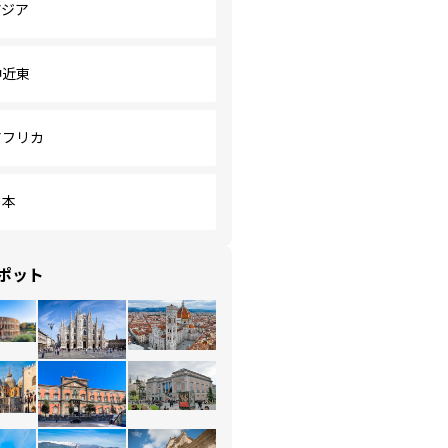
アジア
中近東
アフリカ
日本
ポット