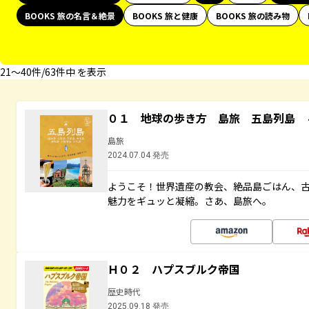
BOOKS 旅の名言＆絶景
BOOKS 旅と健康
BOOKS 旅の読み物
21〜40件/63件中 を表示
０１ 地球の歩き方 島旅 五島列島 
島旅
2024.07.04 発売
ようこそ！世界遺産の教会、絶品島ごはん、
魅力をギュッと凝縮。さあ、島旅へ。
Ｈ０２ ハプスブルク帝国
歴史時代
2025.09.18 発売