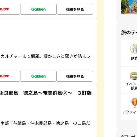
詳細を見る
旅のテ
、カルチャーまで網羅。懐かしさと驚きが詰まっ
飲
詳細を見る
イベン
観
永良部島 徳之島～奄美群島②～ ３訂版
アクティ
島南部「与論島・沖永良部島・徳之島」の三島だ