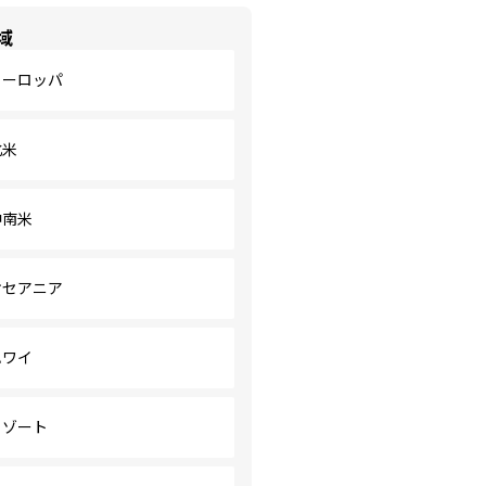
域
ヨーロッパ
北米
中南米
オセアニア
ハワイ
リゾート