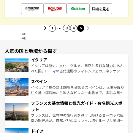
詳細を見る
…
1
3
4
5
AD
AD
人気の国と地域から探す
イタリア
イタリアは歴史、文化、グルメ、自然と多彩な魅力にあふ
れた国。
ローマ
の古代遺跡やフィレンツェのルネッサンス
美術、ヴェネツィアの運河など、歴史あるスポットはもち
スペイン
ろん、トスカーナの美しい田園風景やアマルフィ海岸の絶
景など、自然景観も見逃せない。観光の合間には、本場の
イベリア半島のほぼ80％を占めるスペインは、太陽が降り
ピザやパスタなど、絶品のイタリア料理を堪能することも
注ぐ地中海沿岸から雄大なピレネー山脈まで、多彩な自然
できる。朝目覚めてから夜眠るまで、すべての瞬間を楽し
と文化が詰まったヨーロッパ屈指の旅行先だ。多様な地域
フランスの基本情報と観光ガイド・有名観光スポ
ませてくれるイタリアで、忘れられない旅をしてみよう！
文化が根付くこの国では、情熱的なフラメンコ、熱気あふ
なお、新着のイタリア情報は
コンテンツ一覧
を参照してほ
れる闘牛、そして美味しいタパスが生活の一部となってい
ット
しい。
る。首都マドリードの洗練された雰囲気や、バルセロナの
フランスは、世界中の旅行者を魅了し続けるヨーロッパ屈
アートに溢れた街角から、地方では古代ローマ遺跡や中世
指の観光地だ。首都パリのエッフェル塔やルーブル美術館
の城塞都市、穏やかなビーチリゾートまで多彩な表情を見
といった象徴的なスポットから、田舎町の古風な美しさま
せる。地方によって風土や気候が異なるスペインはその個
ドイツ
で、幅広い魅力が詰まっている。華麗な宮殿、歴史的な大