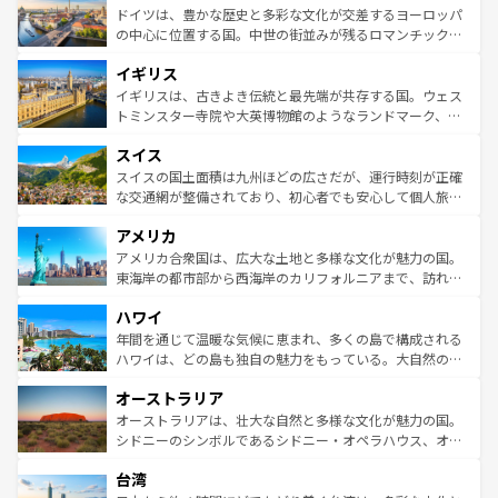
性で訪れる人を魅了する。 なお、新着のスペイン情報は
コ
聖堂、美しいビーチ、そして豊かな自然が、訪れる者を心
ドイツは、豊かな歴史と多彩な文化が交差するヨーロッパ
ンテンツ一覧
を参照してほしい。
から魅了する。また、フランスは美食の国としても知ら
の中心に位置する国。中世の街並みが残るロマンチック街
れ、フランス料理はユネスコ無形文化遺産にも登録されて
道から、未来を先取りするようなモダンな都市まで多様な
イギリス
いる。シャンパンの発祥地であるランス、プロヴァンスの
顔を持つこの国は、どこを歩いても飽きることがない。ベ
香り高いラベンダー畑など、多彩な楽しみ方が可能だ。さ
ルリンの文化的活気、バイエルン州のアルプスの絶景、そ
イギリスは、古きよき伝統と最先端が共存する国。ウェス
らに、パリ以外の地域にも魅力が溢れており、どの街角に
してライン川沿いのワイン畑といった風景は必見。ビール
トミンスター寺院や大英博物館のようなランドマーク、歴
も豊かな歴史と文化が息づいている。パリ以外の個性あふ
とソーセージを味わいながら地元の人と過ごす楽しい時間
史ある大学都市、美しい丘陵地帯や牧歌的な風景など、エ
れる地方に足を運ぶとそれぞれで全く異なる文化を体験で
スイス
は、お酒好きな人にはぜひ体験してほしい。 なお、新着の
リアごとに異なる魅力がある。また、優雅なアフタヌーン
きるだろう。 なお、新着のフランス情報は
コンテンツ一覧
ドイツ情報は
コンテンツ一覧
を参照してほしい。
ティー、ビール好きにはたまらない英国パブ、サッカー観
スイスの国土面積は九州ほどの広さだが、運行時刻が正確
を参照してほしい。
戦など、本場だからこそできる体験も豊富。イギリスを旅
な交通網が整備されており、初心者でも安心して個人旅行
して楽しみつくそう。 なお、新着のイギリス情報は
コンテ
を楽しめる。日本同様に時刻表どおりの旅が可能だ。中世
アメリカ
ンツ一覧
を参照してほしい。
の建物がそのまま残る町や、スイスならではのユニークな
博物館もあり、アルプス観光だけでなく町歩きも満喫する
アメリカ合衆国は、広大な土地と多様な文化が魅力の国。
ことができる。国民の所得が高いため物価も高いが、旅行
東海岸の都市部から西海岸のカリフォルニアまで、訪れる
者向けの交通パス提供のサービスもあり、うまく活用すれ
場所ごとに異なる風景と体験が待っている。ニューヨーク
ハワイ
ば市内交通費無料で観光を楽しむこともできる。 なお、新
のような巨大都市は、観光、ショッピング、エンターテイ
着のスイス情報は
コンテンツ一覧
を参照してほしい。
ンメントが詰まった刺激的なスポットだ。一方、アメリカ
年間を通じて温暖な気候に恵まれ、多くの島で構成される
西部には大自然が広がり、グランドキャニオンやイエロー
ハワイは、どの島も独自の魅力をもっている。大自然の神
ストーン国立公園といった絶景が堪能できる。さらに、南
秘を感じたいなら、火山が生み出した壮大な景観を誇るハ
オーストラリア
部のニューオーリンズでは、音楽と美食が融合した独特の
ワイ島は見逃せない。また、定番の観光地といえばオアフ
文化が魅力。旅行者はアメリカの各地域で異なる魅力を楽
島だが、静かな自然を求めるならマウイ島やカウアイ島が
オーストラリアは、壮大な自然と多様な文化が魅力の国。
しみながら、その多様性と豊かな歴史を感じることができ
おすすめ。エメラルドグリーンに輝く海をはじめ、豊かな
シドニーのシンボルであるシドニー・オペラハウス、オー
るだろう。車でのロードトリップや列車の旅も、アメリカ
文化や歴史が息づいている。「アロハスピリット」と呼ば
ストラリア東海岸北部に広がる大サンゴ礁地帯グレートバ
ならではの贅沢な旅のスタイルだ。 なお、新着のアメリカ
台湾
れるおもてなしの心で訪れる人々を迎えてくれるハワイの
リアリーフや大陸中央部にそびえるウルル（エアーズロッ
情報は
コンテンツ一覧
を参照してほしい。