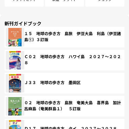
新刊ガイドブック
１５ 地球の歩き方 島旅 伊豆大島 利島（伊豆諸
島①）３訂版
Ｃ０２ 地球の歩き方 ハワイ島 ２０２７～２０２
８
Ｊ３３ 地球の歩き方 墨田区
０２ 地球の歩き方 島旅 奄美大島 喜界島 加計
呂麻島（奄美群島１） ５訂版
Ｄ１７ 地球の歩き方 タイ ２０２７～２０２８