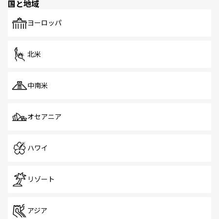
国と地域
発見がある。さらに、治安のよさや充実した公共交通機関
も、旅行者にとっては魅力的なポイント。グルメも豊富
で、ホーカーズは地元の風情を楽しめる外せないスポット
ヨーロッパ
だ。訪れる人を飽きさせないシンガポールで、多様な魅力
を体感しよう。 なお、新着のシンガポール情報は
コンテン
ツ一覧
を参照してほしい。
北米
中南米
オセアニア
ハワイ
リゾート
アジア