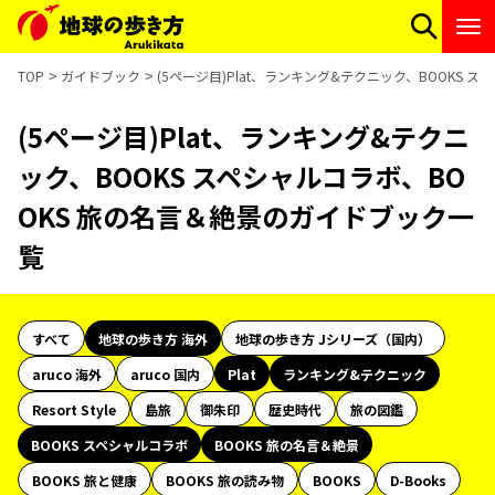
TOP
ガイドブック
(5ページ目)Plat、ランキング&テクニック、BOOKS 
(5ページ目)Plat、ランキング&テクニ
ック、BOOKS スペシャルコラボ、BO
OKS 旅の名言＆絶景のガイドブック一
覧
すべて
地球の歩き方 海外
地球の歩き方 Jシリーズ（国内）
aruco 海外
aruco 国内
Plat
ランキング&テクニック
Resort Style
島旅
御朱印
歴史時代
旅の図鑑
BOOKS スペシャルコラボ
BOOKS 旅の名言＆絶景
BOOKS 旅と健康
BOOKS 旅の読み物
BOOKS
D-Books