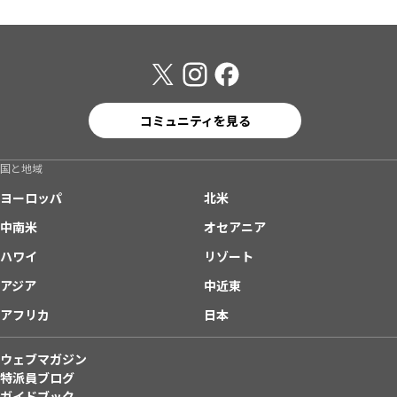
コミュニティを見る
国と地域
ヨーロッパ
北米
中南米
オセアニア
ハワイ
リゾート
アジア
中近東
アフリカ
日本
ウェブマガジン
特派員ブログ
ガイドブック