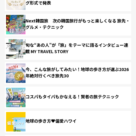
グ形式で発表
Next韓国旅 次の韓国旅行がもっと楽しくなる 旅先・
グルメ・テクニック
旬な“あの人”が「旅」をテーマに語るインタビュー連
載 MY TRAVEL STORY
今、こんな旅がしてみたい！地球の歩き方が選ぶ2026
年絶対行くべき旅先30
コスパもタイパもかなえる！賢者の旅テクニック
地球の歩き方♥偏愛ハワイ