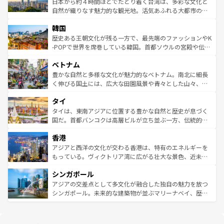
人々、おいしいローカルフードやハワイアンミュージッ
ク）、タスマニアの美しい原生林やケアンズの熱帯雨林な
日本から約４時間ほどでたどり着く台湾は、多彩な文化と
ク、伝統的なフラダンスなど、すべてがハワイの魅力を彩
ど、見どころがたくさん。また、カフェやワイン、オージ
自然が織りなす魅力的な観光地。活気あふれる大都市の台
っている。訪れるたびに新しい発見と感動が待っているハ
ービーフなどの食文化も豊かで、美味しいものであふれて
北やノスタルジックな町並みが人気な九份（ジォウフェ
ワイを、存分に味わってほしい。 なお、新着のハワイ情報
韓国
いる。アクティビティも充実しており、サーフィンやダイ
ン）、静ひつな山岳地帯である台湾東部など、都市の喧騒
は
コンテンツ一覧
を参照してほしい。
ビング、ハイキングなど、アウトドア好きにはたまらな
と山間の静けさが共存しており、訪れる人に新しい発見と
歴史ある王朝文化が残る一方で、最先端のファッションやK
い。オーストラリアの多彩な魅力を存分に味わいつくそ
驚きをもたらしてくれる。また、奥深い台湾の食文化も魅
-POPで世界を席巻している韓国。首都ソウルの宮殿や伝統
う。 なお、新着のオーストラリア情報は
コンテンツ一覧
を
力で、夜市などの屋台グルメから高級料理、ヘルシーで美
家屋が並ぶエリアでは韓国の歴史と文化に浸ることがで
参照してほしい。
ベトナム
容にもいいと評判のスイーツなど、バラエティ豊かな料理
き、地方に足を延ばせば四季折々の自然美を楽しむことが
が味わえる。 なお、新着の台湾情報は
コンテンツ一覧
を参
できる。そして、キムチや焼肉、絶品のストリートフード
豊かな自然と多様な文化が魅力的なベトナム。南北に細長
照してほしい。
まで、さまざまな韓国料理が待っている。夜には、韓国な
く伸びる国土には、広大な田園風景や青々とした山々、世
らではのナイトライフも堪能できる。あたたかいホスピタ
界遺産に登録された壮大な自然景観が点在し、都市部では
タイ
リティに包まれながら、韓国の多彩な魅力を心ゆくまで味
急速な発展と共に伝統が息づく。ハノイの古い町並みやホ
わってみてほしい。 なお、新着の韓国情報は
コンテンツ一
ーチミン市のフランス統治時代の建物も、独特の雰囲気を
タイは、東南アジアに位置する豊かな自然と歴史が息づく
覧
を参照してほしい。
醸し出している。また、バラエティの豊かさとおいしさで
国だ。首都バンコクは高層ビルが立ち並ぶ一方、伝統的な
世界中の食通を魅了してやまないベトナム料理も魅力のひ
寺院や市場がいたるところに点在し、古きよき文化と現代
香港
とつ。フォーやバインミー、ベトナムコーヒーなどは、ぜ
の活気が交差している。北部ではチェンマイなどの山岳地
ひ現地で味わいたい。どの地域を訪れてもあたたかい人々
帯で自然と触れ合い、南部ではプーケットやクラビの美し
アジアと西洋の文化が交わる香港は、特有のエネルギーを
が旅行者を迎えてくれるので、きっと忘れられない旅にな
いビーチでリゾート気分を楽しむことができる。タイ料理
もっている。ヴィクトリア湾に広がる壮大な景色、近未来
るはずだ。 なお、新着のベトナム情報は
コンテンツ一覧
を
は世界的に有名で、屋台から高級レストランまで味覚を刺
的なアートスポット、そして歴史と現代が融合した町並
参照してほしい。
シンガポール
激する。気候は一年中温暖で、どの季節にも異なる楽しみ
み、どこを訪れても感動するはず。観光スポットが密集し
が待っている。親しみやすいタイの人々、仏教を中心とし
ており、効率よく見どころを回れるのも魅力。息をのむよ
アジアの交差点として多文化が融合した独自の魅力を放つ
た文化、そして多様な観光資源が、訪れる旅人を魅了し続
うな絶景から文化的な体験まで、香港を存分に楽しみ尽く
シンガポール。未来的な建築物が並ぶマリーナベイ、歴史
ける。 なお、新着のタイ情報は
コンテンツ一覧
を参照して
そう。 なお、新着の香港情報は
コンテンツ一覧
を参照して
と伝統を感じられるエスニックタウン、多数の緑豊かな公
ほしい。
ほしい。
園や自然保護区など、自然が調和した近代的な景観と文化
の多様性あふれるカラフルな町は、どこを歩いても新しい