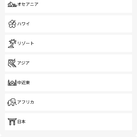
オセアニア
ハワイ
リゾート
アジア
中近東
アフリカ
日本