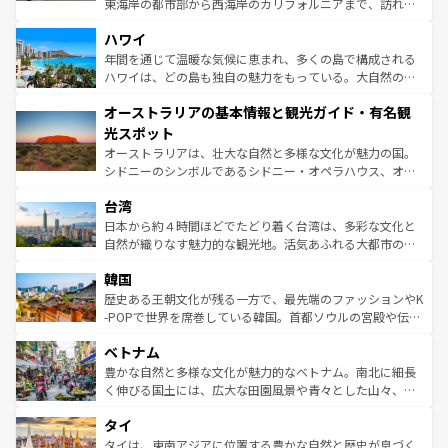
東海岸の都市部から西海岸のカリフォルニアまで、訪れる
ば市内交通費無料で観光を楽しむこともできる。 なお、新
場所ごとに異なる風景と体験が待っている。ニューヨーク
着のスイス情報は
コンテンツ一覧
を参照してほしい。
ハワイ
のような巨大都市は、観光、ショッピング、エンターテイ
ンメントが詰まった刺激的なスポットだ。一方、アメリカ
年間を通じて温暖な気候に恵まれ、多くの島で構成される
西部には大自然が広がり、グランドキャニオンやイエロー
ハワイは、どの島も独自の魅力をもっている。大自然の神
ストーン国立公園といった絶景が堪能できる。さらに、南
秘を感じたいなら、火山が生み出した壮大な景観を誇るハ
オーストラリアの基本情報と観光ガイド・有名観
部のニューオーリンズでは、音楽と美食が融合した独特の
ワイ島は見逃せない。また、定番の観光地といえばオアフ
文化が魅力。旅行者はアメリカの各地域で異なる魅力を楽
島だが、静かな自然を求めるならマウイ島やカウアイ島が
光スポット
しみながら、その多様性と豊かな歴史を感じることができ
おすすめ。エメラルドグリーンに輝く海をはじめ、豊かな
オーストラリアは、壮大な自然と多様な文化が魅力の国。
るだろう。車でのロードトリップや列車の旅も、アメリカ
文化や歴史が息づいている。「アロハスピリット」と呼ば
シドニーのシンボルであるシドニー・オペラハウス、オー
ならではの贅沢な旅のスタイルだ。 なお、新着のアメリカ
れるおもてなしの心で訪れる人々を迎えてくれるハワイの
ストラリア東海岸北部に広がる大サンゴ礁地帯グレートバ
情報は
コンテンツ一覧
を参照してほしい。
人々、おいしいローカルフードやハワイアンミュージッ
台湾
リアリーフや大陸中央部にそびえるウルル（エアーズロッ
ク、伝統的なフラダンスなど、すべてがハワイの魅力を彩
ク）、タスマニアの美しい原生林やケアンズの熱帯雨林な
日本から約４時間ほどでたどり着く台湾は、多彩な文化と
っている。訪れるたびに新しい発見と感動が待っているハ
ど、見どころがたくさん。また、カフェやワイン、オージ
自然が織りなす魅力的な観光地。活気あふれる大都市の台
ワイを、存分に味わってほしい。 なお、新着のハワイ情報
ービーフなどの食文化も豊かで、美味しいものであふれて
北やノスタルジックな町並みが人気な九份（ジォウフェ
は
コンテンツ一覧
を参照してほしい。
韓国
いる。アクティビティも充実しており、サーフィンやダイ
ン）、静ひつな山岳地帯である台湾東部など、都市の喧騒
ビング、ハイキングなど、アウトドア好きにはたまらな
と山間の静けさが共存しており、訪れる人に新しい発見と
歴史ある王朝文化が残る一方で、最先端のファッションやK
い。オーストラリアの多彩な魅力を存分に味わいつくそ
驚きをもたらしてくれる。また、奥深い台湾の食文化も魅
-POPで世界を席巻している韓国。首都ソウルの宮殿や伝統
う。 なお、新着のオーストラリア情報は
コンテンツ一覧
を
力で、夜市などの屋台グルメから高級料理、ヘルシーで美
家屋が並ぶエリアでは韓国の歴史と文化に浸ることがで
参照してほしい。
ベトナム
容にもいいと評判のスイーツなど、バラエティ豊かな料理
き、地方に足を延ばせば四季折々の自然美を楽しむことが
が味わえる。 なお、新着の台湾情報は
コンテンツ一覧
を参
できる。そして、キムチや焼肉、絶品のストリートフード
豊かな自然と多様な文化が魅力的なベトナム。南北に細長
照してほしい。
まで、さまざまな韓国料理が待っている。夜には、韓国な
く伸びる国土には、広大な田園風景や青々とした山々、世
らではのナイトライフも堪能できる。あたたかいホスピタ
界遺産に登録された壮大な自然景観が点在し、都市部では
タイ
リティに包まれながら、韓国の多彩な魅力を心ゆくまで味
急速な発展と共に伝統が息づく。ハノイの古い町並みやホ
わってみてほしい。 なお、新着の韓国情報は
コンテンツ一
ーチミン市のフランス統治時代の建物も、独特の雰囲気を
タイは、東南アジアに位置する豊かな自然と歴史が息づく