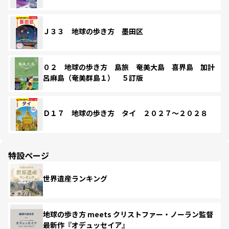
Ｊ３３ 地球の歩き方 墨田区
０２ 地球の歩き方 島旅 奄美大島 喜界島 加計
呂麻島（奄美群島１） ５訂版
Ｄ１７ 地球の歩き方 タイ ２０２７～２０２８
特設ページ
世界遺産ランキング
地球の歩き方 meets クリストファー・ノーラン監督
最新作『オデュッセイア』