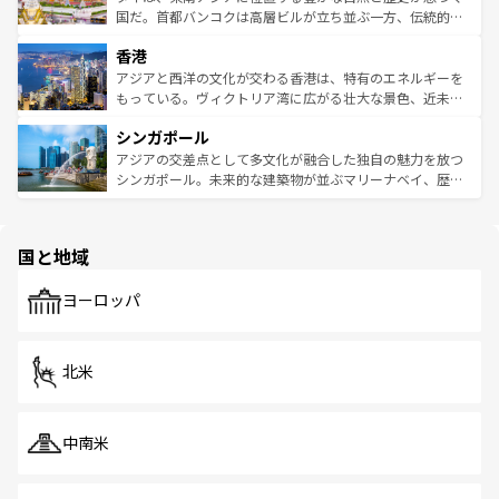
覧
を参照してほしい。
醸し出している。また、バラエティの豊かさとおいしさで
国だ。首都バンコクは高層ビルが立ち並ぶ一方、伝統的な
世界中の食通を魅了してやまないベトナム料理も魅力のひ
寺院や市場がいたるところに点在し、古きよき文化と現代
香港
とつ。フォーやバインミー、ベトナムコーヒーなどは、ぜ
の活気が交差している。北部ではチェンマイなどの山岳地
ひ現地で味わいたい。どの地域を訪れてもあたたかい人々
帯で自然と触れ合い、南部ではプーケットやクラビの美し
アジアと西洋の文化が交わる香港は、特有のエネルギーを
が旅行者を迎えてくれるので、きっと忘れられない旅にな
いビーチでリゾート気分を楽しむことができる。タイ料理
もっている。ヴィクトリア湾に広がる壮大な景色、近未来
るはずだ。 なお、新着のベトナム情報は
コンテンツ一覧
を
は世界的に有名で、屋台から高級レストランまで味覚を刺
的なアートスポット、そして歴史と現代が融合した町並
参照してほしい。
シンガポール
激する。気候は一年中温暖で、どの季節にも異なる楽しみ
み、どこを訪れても感動するはず。観光スポットが密集し
が待っている。親しみやすいタイの人々、仏教を中心とし
ており、効率よく見どころを回れるのも魅力。息をのむよ
アジアの交差点として多文化が融合した独自の魅力を放つ
た文化、そして多様な観光資源が、訪れる旅人を魅了し続
うな絶景から文化的な体験まで、香港を存分に楽しみ尽く
シンガポール。未来的な建築物が並ぶマリーナベイ、歴史
ける。 なお、新着のタイ情報は
コンテンツ一覧
を参照して
そう。 なお、新着の香港情報は
コンテンツ一覧
を参照して
と伝統を感じられるエスニックタウン、多数の緑豊かな公
ほしい。
ほしい。
園や自然保護区など、自然が調和した近代的な景観と文化
の多様性あふれるカラフルな町は、どこを歩いても新しい
国と地域
発見がある。さらに、治安のよさや充実した公共交通機関
も、旅行者にとっては魅力的なポイント。グルメも豊富
で、ホーカーズは地元の風情を楽しめる外せないスポット
ヨーロッパ
だ。訪れる人を飽きさせないシンガポールで、多様な魅力
を体感しよう。 なお、新着のシンガポール情報は
コンテン
ツ一覧
を参照してほしい。
北米
中南米