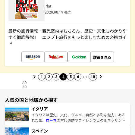
Plat
2020.08.19 発売
最新の旅行情報・観光案内はもちろん、歴史・文化もわかりや
すく徹底解説！ エジプト旅行をもっと楽しむための必携ガイ
ド
詳細を見る
…
1
2
3
4
5
6
10
AD
AD
人気の国と地域から探す
イタリア
イタリアは歴史、文化、グルメ、自然と多彩な魅力にあふ
れた国。
ローマ
の古代遺跡やフィレンツェのルネッサンス
美術、ヴェネツィアの運河など、歴史あるスポットはもち
スペイン
ろん、トスカーナの美しい田園風景やアマルフィ海岸の絶