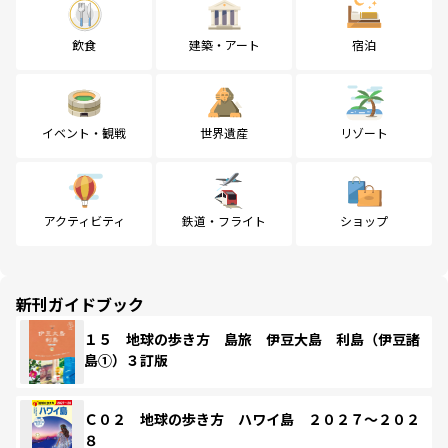
飲食
建築・アート
宿泊
イベント・観戦
世界遺産
リゾート
アクティビティ
鉄道・フライト
ショップ
新刊ガイドブック
１５ 地球の歩き方 島旅 伊豆大島 利島（伊豆諸
島①）３訂版
Ｃ０２ 地球の歩き方 ハワイ島 ２０２７～２０２
８