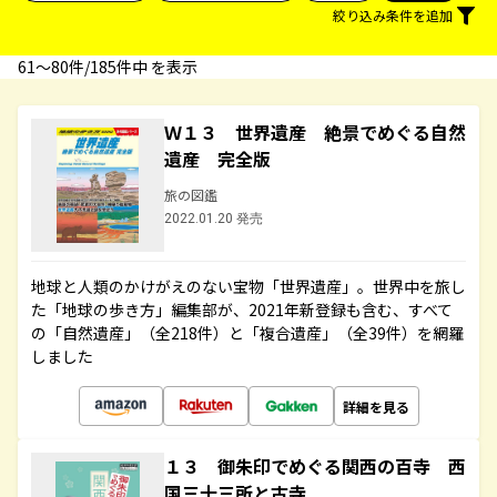
絞り込み条件を追加
61〜80件/185件中 を表示
Ｗ１３ 世界遺産 絶景でめぐる自然
遺産 完全版
旅の図鑑
2022.01.20 発売
地球と人類のかけがえのない宝物「世界遺産」。世界中を旅し
た「地球の歩き方」編集部が、2021年新登録も含む、すべて
の「自然遺産」（全218件）と「複合遺産」（全39件）を網羅
しました
詳細を見る
１３ 御朱印でめぐる関西の百寺 西
国三十三所と古寺