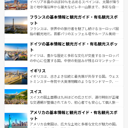
景など、自然景観も見逃せない。観光の合間には、本場の
イベリア半島のほぼ80％を占めるスペインは、太陽が降り
ピザやパスタなど、絶品のイタリア料理を堪能することも
注ぐ地中海沿岸から雄大なピレネー山脈まで、多彩な自然
できる。朝目覚めてから夜眠るまで、すべての瞬間を楽し
と文化が詰まったヨーロッパ屈指の旅行先だ。多様な地域
フランスの基本情報と観光ガイド・有名観光スポ
ませてくれるイタリアで、忘れられない旅をしてみよう！
文化が根付くこの国では、情熱的なフラメンコ、熱気あふ
なお、新着のイタリア情報は
コンテンツ一覧
を参照してほ
れる闘牛、そして美味しいタパスが生活の一部となってい
ット
しい。
る。首都マドリードの洗練された雰囲気や、バルセロナの
フランスは、世界中の旅行者を魅了し続けるヨーロッパ屈
アートに溢れた街角から、地方では古代ローマ遺跡や中世
指の観光地だ。首都パリのエッフェル塔やルーブル美術館
の城塞都市、穏やかなビーチリゾートまで多彩な表情を見
といった象徴的なスポットから、田舎町の古風な美しさま
せる。地方によって風土や気候が異なるスペインはその個
ドイツの基本情報と観光ガイド・有名観光スポッ
で、幅広い魅力が詰まっている。華麗な宮殿、歴史的な大
性で訪れる人を魅了する。 なお、新着のスペイン情報は
コ
聖堂、美しいビーチ、そして豊かな自然が、訪れる者を心
ト
ンテンツ一覧
を参照してほしい。
から魅了する。また、フランスは美食の国としても知ら
ドイツは、豊かな歴史と多彩な文化が交差するヨーロッパ
れ、フランス料理はユネスコ無形文化遺産にも登録されて
の中心に位置する国。中世の街並みが残るロマンチック街
いる。シャンパンの発祥地であるランス、プロヴァンスの
道から、未来を先取りするようなモダンな都市まで多様な
香り高いラベンダー畑など、多彩な楽しみ方が可能だ。さ
イギリス
顔を持つこの国は、どこを歩いても飽きることがない。ベ
らに、パリ以外の地域にも魅力が溢れており、どの街角に
ルリンの文化的活気、バイエルン州のアルプスの絶景、そ
イギリスは、古きよき伝統と最先端が共存する国。ウェス
も豊かな歴史と文化が息づいている。パリ以外の個性あふ
してライン川沿いのワイン畑といった風景は必見。ビール
トミンスター寺院や大英博物館のようなランドマーク、歴
れる地方に足を運ぶとそれぞれで全く異なる文化を体験で
とソーセージを味わいながら地元の人と過ごす楽しい時間
史ある大学都市、美しい丘陵地帯や牧歌的な風景など、エ
きるだろう。 なお、新着のフランス情報は
コンテンツ一覧
スイス
は、お酒好きな人にはぜひ体験してほしい。 なお、新着の
リアごとに異なる魅力がある。また、優雅なアフタヌーン
を参照してほしい。
ドイツ情報は
コンテンツ一覧
を参照してほしい。
ティー、ビール好きにはたまらない英国パブ、サッカー観
スイスの国土面積は九州ほどの広さだが、運行時刻が正確
戦など、本場だからこそできる体験も豊富。イギリスを旅
な交通網が整備されており、初心者でも安心して個人旅行
して楽しみつくそう。 なお、新着のイギリス情報は
コンテ
を楽しめる。日本同様に時刻表どおりの旅が可能だ。中世
アメリカの基本情報と観光ガイド・有名観光スポ
ンツ一覧
を参照してほしい。
の建物がそのまま残る町や、スイスならではのユニークな
博物館もあり、アルプス観光だけでなく町歩きも満喫する
ット
ことができる。国民の所得が高いため物価も高いが、旅行
アメリカ合衆国は、広大な土地と多様な文化が魅力の国。
者向けの交通パス提供のサービスもあり、うまく活用すれ