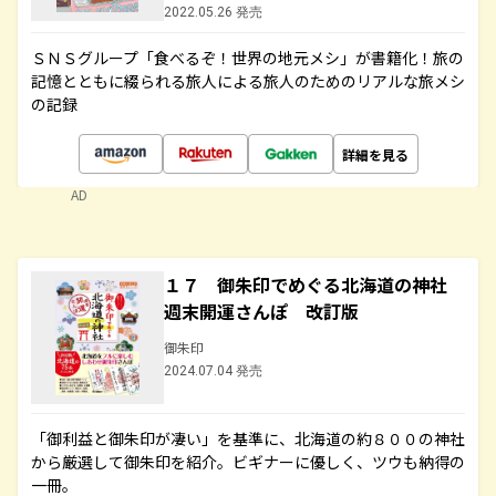
2022.05.26 発売
ＳＮＳグループ「食べるぞ！世界の地元メシ」が書籍化！旅の
記憶とともに綴られる旅人による旅人のためのリアルな旅メシ
の記録
詳細を見る
AD
１７ 御朱印でめぐる北海道の神社
週末開運さんぽ 改訂版
御朱印
2024.07.04 発売
「御利益と御朱印が凄い」を基準に、北海道の約８００の神社
から厳選して御朱印を紹介。ビギナーに優しく、ツウも納得の
一冊。