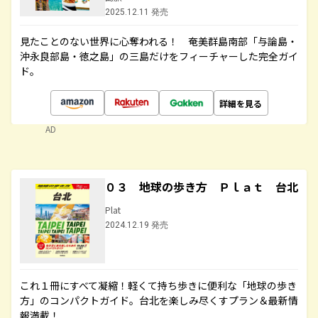
2025.12.11 発売
見たことのない世界に心奪われる！ 奄美群島南部「与論島・
沖永良部島・徳之島」の三島だけをフィーチャーした完全ガイ
ド。
詳細を見る
AD
０３ 地球の歩き方 Ｐｌａｔ 台北
Plat
2024.12.19 発売
これ１冊にすべて凝縮！軽くて持ち歩きに便利な「地球の歩き
方」のコンパクトガイド。台北を楽しみ尽くすプラン＆最新情
報満載！