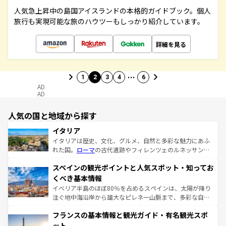
人気急上昇中の島国アイスランドの本格的ガイドブック。個人
旅行も実現可能な旅のハウツーもしっかり紹介しています。
詳細を見る
…
1
2
3
4
6
AD
AD
人気の国と地域から探す
イタリア
イタリアは歴史、文化、グルメ、自然と多彩な魅力にあふ
れた国。
ローマ
の古代遺跡やフィレンツェのルネッサンス
美術、ヴェネツィアの運河など、歴史あるスポットはもち
スペインの観光ポイントと人気スポット・知ってお
ろん、トスカーナの美しい田園風景やアマルフィ海岸の絶
景など、自然景観も見逃せない。観光の合間には、本場の
くべき基本情報
ピザやパスタなど、絶品のイタリア料理を堪能することも
イベリア半島のほぼ80％を占めるスペインは、太陽が降り
できる。朝目覚めてから夜眠るまで、すべての瞬間を楽し
注ぐ地中海沿岸から雄大なピレネー山脈まで、多彩な自然
ませてくれるイタリアで、忘れられない旅をしてみよう！
と文化が詰まったヨーロッパ屈指の旅行先だ。多様な地域
なお、新着のイタリア情報は
コンテンツ一覧
を参照してほ
フランスの基本情報と観光ガイド・有名観光スポ
文化が根付くこの国では、情熱的なフラメンコ、熱気あふ
しい。
れる闘牛、そして美味しいタパスが生活の一部となってい
ット