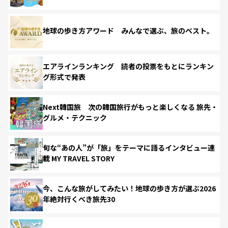
地球の歩き方アワード みんなで選ぶ、旅のベスト。
エアラインランキング 読者の投票をもとにランキン
グ形式で発表
Next韓国旅 次の韓国旅行がもっと楽しくなる 旅先・
グルメ・テクニック
旬な“あの人”が「旅」をテーマに語るインタビュー連
載 MY TRAVEL STORY
今、こんな旅がしてみたい！地球の歩き方が選ぶ2026
年絶対行くべき旅先30