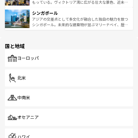
が旅行者を迎えてくれるので、きっと忘れられない旅にな
いビーチでリゾート気分を楽しむことができる。タイ料理
もっている。ヴィクトリア湾に広がる壮大な景色、近未来
るはずだ。 なお、新着のベトナム情報は
コンテンツ一覧
を
は世界的に有名で、屋台から高級レストランまで味覚を刺
的なアートスポット、そして歴史と現代が融合した町並
参照してほしい。
シンガポール
激する。気候は一年中温暖で、どの季節にも異なる楽しみ
み、どこを訪れても感動するはず。観光スポットが密集し
が待っている。親しみやすいタイの人々、仏教を中心とし
ており、効率よく見どころを回れるのも魅力。息をのむよ
アジアの交差点として多文化が融合した独自の魅力を放つ
た文化、そして多様な観光資源が、訪れる旅人を魅了し続
うな絶景から文化的な体験まで、香港を存分に楽しみ尽く
シンガポール。未来的な建築物が並ぶマリーナベイ、歴史
ける。 なお、新着のタイ情報は
コンテンツ一覧
を参照して
そう。 なお、新着の香港情報は
コンテンツ一覧
を参照して
と伝統を感じられるエスニックタウン、多数の緑豊かな公
ほしい。
ほしい。
園や自然保護区など、自然が調和した近代的な景観と文化
の多様性あふれるカラフルな町は、どこを歩いても新しい
国と地域
発見がある。さらに、治安のよさや充実した公共交通機関
も、旅行者にとっては魅力的なポイント。グルメも豊富
で、ホーカーズは地元の風情を楽しめる外せないスポット
ヨーロッパ
だ。訪れる人を飽きさせないシンガポールで、多様な魅力
を体感しよう。 なお、新着のシンガポール情報は
コンテン
ツ一覧
を参照してほしい。
北米
中南米
オセアニア
ハワイ