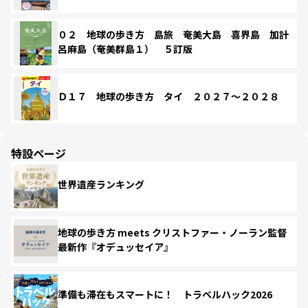
０２ 地球の歩き方 島旅 奄美大島 喜界島 加計
呂麻島（奄美群島１） ５訂版
Ｄ１７ 地球の歩き方 タイ ２０２７～２０２８
特設ページ
世界遺産ランキング
地球の歩き方 meets クリストファー・ノーラン監督
最新作『オデュッセイア』
準備も滞在もスマートに！ トラベルハック2026