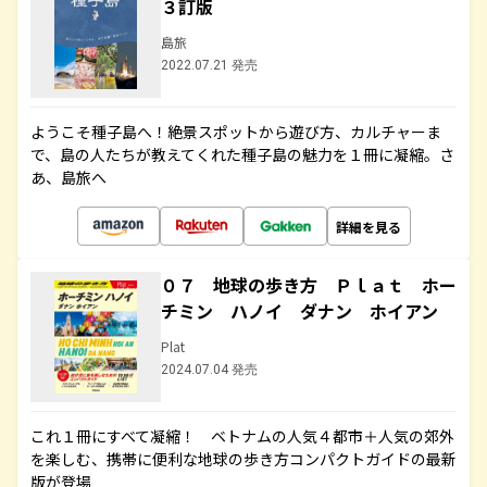
３訂版
島旅
2022.07.21 発売
ようこそ種子島へ！絶景スポットから遊び方、カルチャーま
で、島の人たちが教えてくれた種子島の魅力を１冊に凝縮。さ
あ、島旅へ
詳細を見る
０７ 地球の歩き方 Ｐｌａｔ ホー
チミン ハノイ ダナン ホイアン
Plat
2024.07.04 発売
これ１冊にすべて凝縮！ ベトナムの人気４都市＋人気の郊外
を楽しむ、携帯に便利な地球の歩き方コンパクトガイドの最新
版が登場