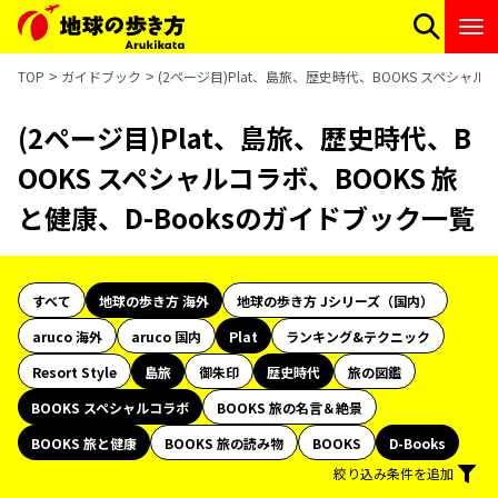
TOP
ガイドブック
(2ページ目)Plat、島旅、歴史時代、BOOKS スペシャル
(2ページ目)Plat、島旅、歴史時代、B
OOKS スペシャルコラボ、BOOKS 旅
と健康、D-Booksのガイドブック一覧
すべて
地球の歩き方 海外
地球の歩き方 Jシリーズ（国内）
aruco 海外
aruco 国内
Plat
ランキング&テクニック
Resort Style
島旅
御朱印
歴史時代
旅の図鑑
BOOKS スペシャルコラボ
BOOKS 旅の名言＆絶景
BOOKS 旅と健康
BOOKS 旅の読み物
BOOKS
D-Books
絞り込み条件を追加