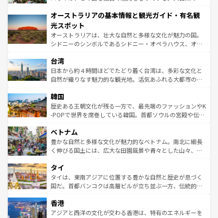
ストーン国立公園といった絶景が堪能できる。さらに、南
秘を感じたいなら、火山が生み出した壮大な景観を誇るハ
オーストラリアの基本情報と観光ガイド・有名観
部のニューオーリンズでは、音楽と美食が融合した独特の
ワイ島は見逃せない。また、定番の観光地といえばオアフ
文化が魅力。旅行者はアメリカの各地域で異なる魅力を楽
島だが、静かな自然を求めるならマウイ島やカウアイ島が
光スポット
しみながら、その多様性と豊かな歴史を感じることができ
おすすめ。エメラルドグリーンに輝く海をはじめ、豊かな
オーストラリアは、壮大な自然と多様な文化が魅力の国。
るだろう。車でのロードトリップや列車の旅も、アメリカ
文化や歴史が息づいている。「アロハスピリット」と呼ば
シドニーのシンボルであるシドニー・オペラハウス、オー
ならではの贅沢な旅のスタイルだ。 なお、新着のアメリカ
れるおもてなしの心で訪れる人々を迎えてくれるハワイの
ストラリア東海岸北部に広がる大サンゴ礁地帯グレートバ
情報は
コンテンツ一覧
を参照してほしい。
人々、おいしいローカルフードやハワイアンミュージッ
台湾
リアリーフや大陸中央部にそびえるウルル（エアーズロッ
ク、伝統的なフラダンスなど、すべてがハワイの魅力を彩
ク）、タスマニアの美しい原生林やケアンズの熱帯雨林な
日本から約４時間ほどでたどり着く台湾は、多彩な文化と
っている。訪れるたびに新しい発見と感動が待っているハ
ど、見どころがたくさん。また、カフェやワイン、オージ
自然が織りなす魅力的な観光地。活気あふれる大都市の台
ワイを、存分に味わってほしい。 なお、新着のハワイ情報
ービーフなどの食文化も豊かで、美味しいものであふれて
北やノスタルジックな町並みが人気な九份（ジォウフェ
は
コンテンツ一覧
を参照してほしい。
韓国
いる。アクティビティも充実しており、サーフィンやダイ
ン）、静ひつな山岳地帯である台湾東部など、都市の喧騒
ビング、ハイキングなど、アウトドア好きにはたまらな
と山間の静けさが共存しており、訪れる人に新しい発見と
歴史ある王朝文化が残る一方で、最先端のファッションやK
い。オーストラリアの多彩な魅力を存分に味わいつくそ
驚きをもたらしてくれる。また、奥深い台湾の食文化も魅
-POPで世界を席巻している韓国。首都ソウルの宮殿や伝統
う。 なお、新着のオーストラリア情報は
コンテンツ一覧
を
力で、夜市などの屋台グルメから高級料理、ヘルシーで美
家屋が並ぶエリアでは韓国の歴史と文化に浸ることがで
参照してほしい。
ベトナム
容にもいいと評判のスイーツなど、バラエティ豊かな料理
き、地方に足を延ばせば四季折々の自然美を楽しむことが
が味わえる。 なお、新着の台湾情報は
コンテンツ一覧
を参
できる。そして、キムチや焼肉、絶品のストリートフード
豊かな自然と多様な文化が魅力的なベトナム。南北に細長
照してほしい。
まで、さまざまな韓国料理が待っている。夜には、韓国な
く伸びる国土には、広大な田園風景や青々とした山々、世
らではのナイトライフも堪能できる。あたたかいホスピタ
界遺産に登録された壮大な自然景観が点在し、都市部では
タイ
リティに包まれながら、韓国の多彩な魅力を心ゆくまで味
急速な発展と共に伝統が息づく。ハノイの古い町並みやホ
わってみてほしい。 なお、新着の韓国情報は
コンテンツ一
ーチミン市のフランス統治時代の建物も、独特の雰囲気を
タイは、東南アジアに位置する豊かな自然と歴史が息づく
覧
を参照してほしい。
醸し出している。また、バラエティの豊かさとおいしさで
国だ。首都バンコクは高層ビルが立ち並ぶ一方、伝統的な
世界中の食通を魅了してやまないベトナム料理も魅力のひ
寺院や市場がいたるところに点在し、古きよき文化と現代
香港
とつ。フォーやバインミー、ベトナムコーヒーなどは、ぜ
の活気が交差している。北部ではチェンマイなどの山岳地
ひ現地で味わいたい。どの地域を訪れてもあたたかい人々
帯で自然と触れ合い、南部ではプーケットやクラビの美し
アジアと西洋の文化が交わる香港は、特有のエネルギーを