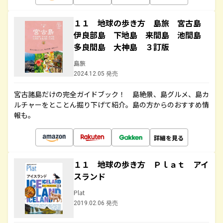
１１ 地球の歩き方 島旅 宮古島
伊良部島 下地島 来間島 池間島
多良間島 大神島 ３訂版
島旅
2024.12.05 発売
宮古諸島だけの完全ガイドブック！ 島絶景、島グルメ、島カ
ルチャーをとことん掘り下げて紹介。島の方からのおすすめ情
報も。
詳細を見る
１１ 地球の歩き方 Ｐｌａｔ アイ
スランド
Plat
2019.02.06 発売