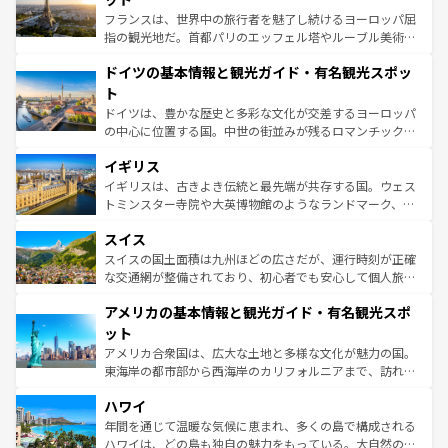
る。首都マドリードの洗練された雰囲気や、バルセロナの
フランスは、世界中の旅行者を魅了し続けるヨーロッパ屈
アートに溢れた街角から、地方では古代ローマ遺跡や中世
指の観光地だ。首都パリのエッフェル塔やルーブル美術館
の城塞都市、穏やかなビーチリゾートまで多彩な表情を見
といった象徴的なスポットから、田舎町の古風な美しさま
せる。地方によって風土や気候が異なるスペインはその個
ドイツの基本情報と観光ガイド・有名観光スポッ
で、幅広い魅力が詰まっている。華麗な宮殿、歴史的な大
性で訪れる人を魅了する。 なお、新着のスペイン情報は
コ
聖堂、美しいビーチ、そして豊かな自然が、訪れる者を心
ト
ンテンツ一覧
を参照してほしい。
から魅了する。また、フランスは美食の国としても知ら
ドイツは、豊かな歴史と多彩な文化が交差するヨーロッパ
れ、フランス料理はユネスコ無形文化遺産にも登録されて
の中心に位置する国。中世の街並みが残るロマンチック街
いる。シャンパンの発祥地であるランス、プロヴァンスの
道から、未来を先取りするようなモダンな都市まで多様な
香り高いラベンダー畑など、多彩な楽しみ方が可能だ。さ
イギリス
顔を持つこの国は、どこを歩いても飽きることがない。ベ
らに、パリ以外の地域にも魅力が溢れており、どの街角に
ルリンの文化的活気、バイエルン州のアルプスの絶景、そ
イギリスは、古きよき伝統と最先端が共存する国。ウェス
も豊かな歴史と文化が息づいている。パリ以外の個性あふ
してライン川沿いのワイン畑といった風景は必見。ビール
トミンスター寺院や大英博物館のようなランドマーク、歴
れる地方に足を運ぶとそれぞれで全く異なる文化を体験で
とソーセージを味わいながら地元の人と過ごす楽しい時間
史ある大学都市、美しい丘陵地帯や牧歌的な風景など、エ
きるだろう。 なお、新着のフランス情報は
コンテンツ一覧
スイス
は、お酒好きな人にはぜひ体験してほしい。 なお、新着の
リアごとに異なる魅力がある。また、優雅なアフタヌーン
を参照してほしい。
ドイツ情報は
コンテンツ一覧
を参照してほしい。
ティー、ビール好きにはたまらない英国パブ、サッカー観
スイスの国土面積は九州ほどの広さだが、運行時刻が正確
戦など、本場だからこそできる体験も豊富。イギリスを旅
な交通網が整備されており、初心者でも安心して個人旅行
して楽しみつくそう。 なお、新着のイギリス情報は
コンテ
を楽しめる。日本同様に時刻表どおりの旅が可能だ。中世
アメリカの基本情報と観光ガイド・有名観光スポ
ンツ一覧
を参照してほしい。
の建物がそのまま残る町や、スイスならではのユニークな
博物館もあり、アルプス観光だけでなく町歩きも満喫する
ット
ことができる。国民の所得が高いため物価も高いが、旅行
アメリカ合衆国は、広大な土地と多様な文化が魅力の国。
者向けの交通パス提供のサービスもあり、うまく活用すれ
東海岸の都市部から西海岸のカリフォルニアまで、訪れる
ば市内交通費無料で観光を楽しむこともできる。 なお、新
場所ごとに異なる風景と体験が待っている。ニューヨーク
着のスイス情報は
コンテンツ一覧
を参照してほしい。
ハワイ
のような巨大都市は、観光、ショッピング、エンターテイ
ンメントが詰まった刺激的なスポットだ。一方、アメリカ
年間を通じて温暖な気候に恵まれ、多くの島で構成される
西部には大自然が広がり、グランドキャニオンやイエロー
ハワイは、どの島も独自の魅力をもっている。大自然の神