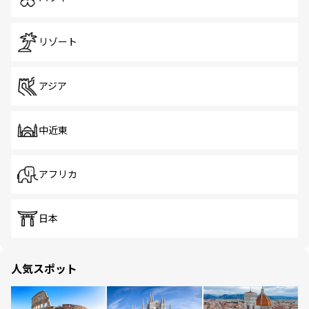
リゾート
アジア
中近東
アフリカ
日本
人気スポット