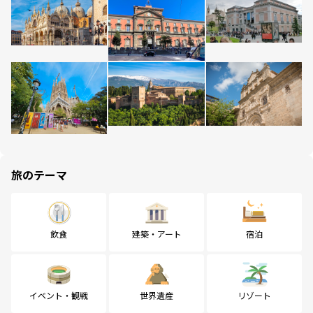
旅のテーマ
飲食
建築・アート
宿泊
イベント・観戦
世界遺産
リゾート