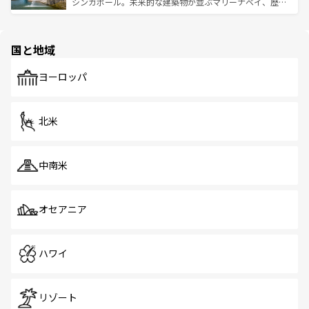
た文化、そして多様な観光資源が、訪れる旅人を魅了し続
うな絶景から文化的な体験まで、香港を存分に楽しみ尽く
シンガポール。未来的な建築物が並ぶマリーナベイ、歴史
ける。 なお、新着のタイ情報は
コンテンツ一覧
を参照して
そう。 なお、新着の香港情報は
コンテンツ一覧
を参照して
と伝統を感じられるエスニックタウン、多数の緑豊かな公
ほしい。
ほしい。
園や自然保護区など、自然が調和した近代的な景観と文化
の多様性あふれるカラフルな町は、どこを歩いても新しい
国と地域
発見がある。さらに、治安のよさや充実した公共交通機関
も、旅行者にとっては魅力的なポイント。グルメも豊富
で、ホーカーズは地元の風情を楽しめる外せないスポット
ヨーロッパ
だ。訪れる人を飽きさせないシンガポールで、多様な魅力
を体感しよう。 なお、新着のシンガポール情報は
コンテン
ツ一覧
を参照してほしい。
北米
中南米
オセアニア
ハワイ
リゾート