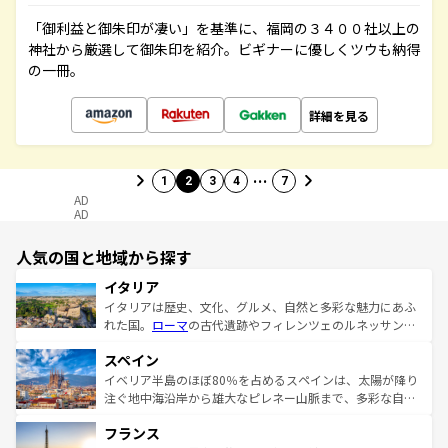
「御利益と御朱印が凄い」を基準に、福岡の３４００社以上の
神社から厳選して御朱印を紹介。ビギナーに優しくツウも納得
の一冊。
詳細を見る
…
1
2
3
4
7
AD
AD
人気の国と地域から探す
イタリア
イタリアは歴史、文化、グルメ、自然と多彩な魅力にあふ
れた国。
ローマ
の古代遺跡やフィレンツェのルネッサンス
美術、ヴェネツィアの運河など、歴史あるスポットはもち
スペイン
ろん、トスカーナの美しい田園風景やアマルフィ海岸の絶
景など、自然景観も見逃せない。観光の合間には、本場の
イベリア半島のほぼ80％を占めるスペインは、太陽が降り
ピザやパスタなど、絶品のイタリア料理を堪能することも
注ぐ地中海沿岸から雄大なピレネー山脈まで、多彩な自然
できる。朝目覚めてから夜眠るまで、すべての瞬間を楽し
と文化が詰まったヨーロッパ屈指の旅行先だ。多様な地域
フランス
ませてくれるイタリアで、忘れられない旅をしてみよう！
文化が根付くこの国では、情熱的なフラメンコ、熱気あふ