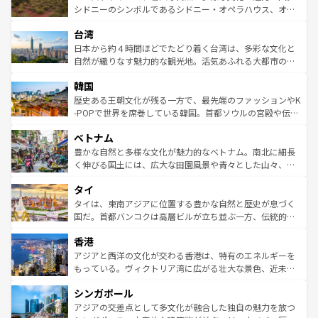
しみながら、その多様性と豊かな歴史を感じることができ
おすすめ。エメラルドグリーンに輝く海をはじめ、豊かな
シドニーのシンボルであるシドニー・オペラハウス、オー
るだろう。車でのロードトリップや列車の旅も、アメリカ
文化や歴史が息づいている。「アロハスピリット」と呼ば
ストラリア東海岸北部に広がる大サンゴ礁地帯グレートバ
ならではの贅沢な旅のスタイルだ。 なお、新着のアメリカ
台湾
れるおもてなしの心で訪れる人々を迎えてくれるハワイの
リアリーフや大陸中央部にそびえるウルル（エアーズロッ
情報は
コンテンツ一覧
を参照してほしい。
人々、おいしいローカルフードやハワイアンミュージッ
ク）、タスマニアの美しい原生林やケアンズの熱帯雨林な
日本から約４時間ほどでたどり着く台湾は、多彩な文化と
ク、伝統的なフラダンスなど、すべてがハワイの魅力を彩
ど、見どころがたくさん。また、カフェやワイン、オージ
自然が織りなす魅力的な観光地。活気あふれる大都市の台
っている。訪れるたびに新しい発見と感動が待っているハ
ービーフなどの食文化も豊かで、美味しいものであふれて
北やノスタルジックな町並みが人気な九份（ジォウフェ
ワイを、存分に味わってほしい。 なお、新着のハワイ情報
韓国
いる。アクティビティも充実しており、サーフィンやダイ
ン）、静ひつな山岳地帯である台湾東部など、都市の喧騒
は
コンテンツ一覧
を参照してほしい。
ビング、ハイキングなど、アウトドア好きにはたまらな
と山間の静けさが共存しており、訪れる人に新しい発見と
歴史ある王朝文化が残る一方で、最先端のファッションやK
い。オーストラリアの多彩な魅力を存分に味わいつくそ
驚きをもたらしてくれる。また、奥深い台湾の食文化も魅
-POPで世界を席巻している韓国。首都ソウルの宮殿や伝統
う。 なお、新着のオーストラリア情報は
コンテンツ一覧
を
力で、夜市などの屋台グルメから高級料理、ヘルシーで美
家屋が並ぶエリアでは韓国の歴史と文化に浸ることがで
参照してほしい。
ベトナム
容にもいいと評判のスイーツなど、バラエティ豊かな料理
き、地方に足を延ばせば四季折々の自然美を楽しむことが
が味わえる。 なお、新着の台湾情報は
コンテンツ一覧
を参
できる。そして、キムチや焼肉、絶品のストリートフード
豊かな自然と多様な文化が魅力的なベトナム。南北に細長
照してほしい。
まで、さまざまな韓国料理が待っている。夜には、韓国な
く伸びる国土には、広大な田園風景や青々とした山々、世
らではのナイトライフも堪能できる。あたたかいホスピタ
界遺産に登録された壮大な自然景観が点在し、都市部では
タイ
リティに包まれながら、韓国の多彩な魅力を心ゆくまで味
急速な発展と共に伝統が息づく。ハノイの古い町並みやホ
わってみてほしい。 なお、新着の韓国情報は
コンテンツ一
ーチミン市のフランス統治時代の建物も、独特の雰囲気を
タイは、東南アジアに位置する豊かな自然と歴史が息づく
覧
を参照してほしい。
醸し出している。また、バラエティの豊かさとおいしさで
国だ。首都バンコクは高層ビルが立ち並ぶ一方、伝統的な
世界中の食通を魅了してやまないベトナム料理も魅力のひ
寺院や市場がいたるところに点在し、古きよき文化と現代
香港
とつ。フォーやバインミー、ベトナムコーヒーなどは、ぜ
の活気が交差している。北部ではチェンマイなどの山岳地
ひ現地で味わいたい。どの地域を訪れてもあたたかい人々
帯で自然と触れ合い、南部ではプーケットやクラビの美し
アジアと西洋の文化が交わる香港は、特有のエネルギーを
が旅行者を迎えてくれるので、きっと忘れられない旅にな
いビーチでリゾート気分を楽しむことができる。タイ料理
もっている。ヴィクトリア湾に広がる壮大な景色、近未来
るはずだ。 なお、新着のベトナム情報は
コンテンツ一覧
を
は世界的に有名で、屋台から高級レストランまで味覚を刺
的なアートスポット、そして歴史と現代が融合した町並
参照してほしい。
シンガポール
激する。気候は一年中温暖で、どの季節にも異なる楽しみ
み、どこを訪れても感動するはず。観光スポットが密集し
が待っている。親しみやすいタイの人々、仏教を中心とし
ており、効率よく見どころを回れるのも魅力。息をのむよ
アジアの交差点として多文化が融合した独自の魅力を放つ