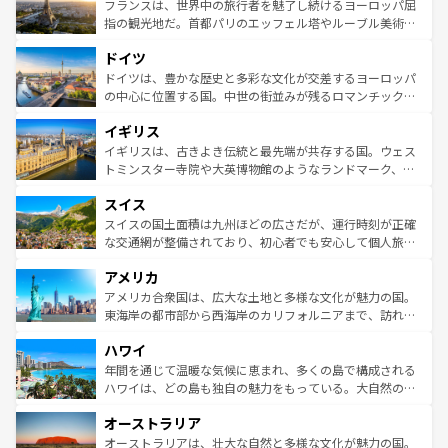
なお、新着のイタリア情報は
コンテンツ一覧
を参照してほ
れる闘牛、そして美味しいタパスが生活の一部となってい
フランスは、世界中の旅行者を魅了し続けるヨーロッパ屈
しい。
る。首都マドリードの洗練された雰囲気や、バルセロナの
指の観光地だ。首都パリのエッフェル塔やルーブル美術館
アートに溢れた街角から、地方では古代ローマ遺跡や中世
といった象徴的なスポットから、田舎町の古風な美しさま
ドイツ
の城塞都市、穏やかなビーチリゾートまで多彩な表情を見
で、幅広い魅力が詰まっている。華麗な宮殿、歴史的な大
せる。地方によって風土や気候が異なるスペインはその個
聖堂、美しいビーチ、そして豊かな自然が、訪れる者を心
ドイツは、豊かな歴史と多彩な文化が交差するヨーロッパ
性で訪れる人を魅了する。 なお、新着のスペイン情報は
コ
から魅了する。また、フランスは美食の国としても知ら
の中心に位置する国。中世の街並みが残るロマンチック街
ンテンツ一覧
を参照してほしい。
れ、フランス料理はユネスコ無形文化遺産にも登録されて
道から、未来を先取りするようなモダンな都市まで多様な
イギリス
いる。シャンパンの発祥地であるランス、プロヴァンスの
顔を持つこの国は、どこを歩いても飽きることがない。ベ
香り高いラベンダー畑など、多彩な楽しみ方が可能だ。さ
ルリンの文化的活気、バイエルン州のアルプスの絶景、そ
イギリスは、古きよき伝統と最先端が共存する国。ウェス
らに、パリ以外の地域にも魅力が溢れており、どの街角に
してライン川沿いのワイン畑といった風景は必見。ビール
トミンスター寺院や大英博物館のようなランドマーク、歴
も豊かな歴史と文化が息づいている。パリ以外の個性あふ
とソーセージを味わいながら地元の人と過ごす楽しい時間
史ある大学都市、美しい丘陵地帯や牧歌的な風景など、エ
れる地方に足を運ぶとそれぞれで全く異なる文化を体験で
スイス
は、お酒好きな人にはぜひ体験してほしい。 なお、新着の
リアごとに異なる魅力がある。また、優雅なアフタヌーン
きるだろう。 なお、新着のフランス情報は
コンテンツ一覧
ドイツ情報は
コンテンツ一覧
を参照してほしい。
ティー、ビール好きにはたまらない英国パブ、サッカー観
スイスの国土面積は九州ほどの広さだが、運行時刻が正確
を参照してほしい。
戦など、本場だからこそできる体験も豊富。イギリスを旅
な交通網が整備されており、初心者でも安心して個人旅行
して楽しみつくそう。 なお、新着のイギリス情報は
コンテ
を楽しめる。日本同様に時刻表どおりの旅が可能だ。中世
アメリカ
ンツ一覧
を参照してほしい。
の建物がそのまま残る町や、スイスならではのユニークな
博物館もあり、アルプス観光だけでなく町歩きも満喫する
アメリカ合衆国は、広大な土地と多様な文化が魅力の国。
ことができる。国民の所得が高いため物価も高いが、旅行
東海岸の都市部から西海岸のカリフォルニアまで、訪れる
者向けの交通パス提供のサービスもあり、うまく活用すれ
場所ごとに異なる風景と体験が待っている。ニューヨーク
ハワイ
ば市内交通費無料で観光を楽しむこともできる。 なお、新
のような巨大都市は、観光、ショッピング、エンターテイ
着のスイス情報は
コンテンツ一覧
を参照してほしい。
ンメントが詰まった刺激的なスポットだ。一方、アメリカ
年間を通じて温暖な気候に恵まれ、多くの島で構成される
西部には大自然が広がり、グランドキャニオンやイエロー
ハワイは、どの島も独自の魅力をもっている。大自然の神
ストーン国立公園といった絶景が堪能できる。さらに、南
秘を感じたいなら、火山が生み出した壮大な景観を誇るハ
オーストラリア
部のニューオーリンズでは、音楽と美食が融合した独特の
ワイ島は見逃せない。また、定番の観光地といえばオアフ
文化が魅力。旅行者はアメリカの各地域で異なる魅力を楽
島だが、静かな自然を求めるならマウイ島やカウアイ島が
オーストラリアは、壮大な自然と多様な文化が魅力の国。