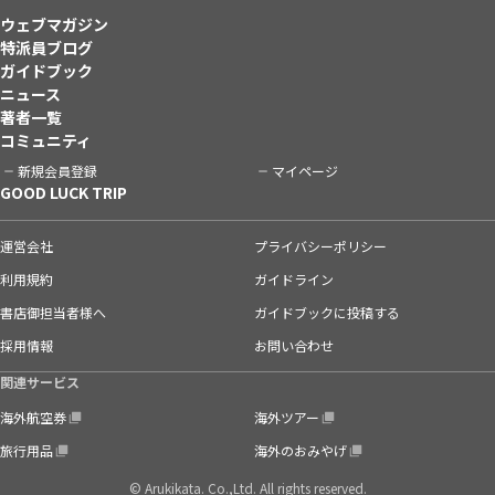
ウェブマガジン
特派員ブログ
ガイドブック
ニュース
著者一覧
コミュニティ
新規会員登録
マイページ
GOOD LUCK TRIP
運営会社
プライバシーポリシー
利用規約
ガイドライン
書店御担当者様へ
ガイドブックに投稿する
採用情報
お問い合わせ
関連サービス
海外航空券
海外ツアー
旅行用品
海外のおみやげ
© Arukikata. Co.,Ltd. All rights reserved.