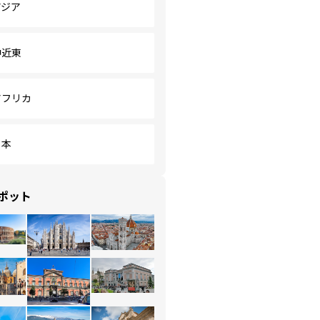
アジア
中近東
アフリカ
日本
ポット