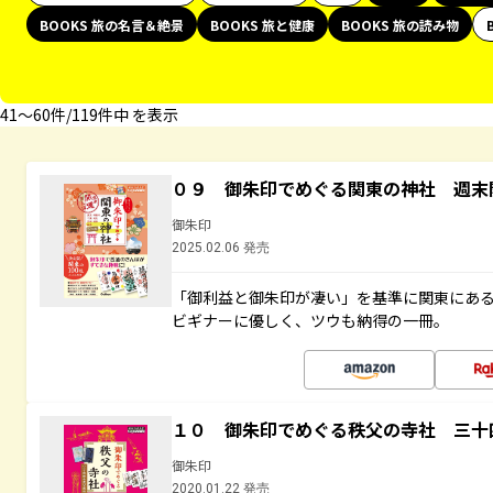
BOOKS 旅の名言＆絶景
BOOKS 旅と健康
BOOKS 旅の読み物
41〜60件/119件中 を表示
０９ 御朱印でめぐる関東の神社 週末
御朱印
2025.02.06 発売
「御利益と御朱印が凄い」を基準に関東にあ
ビギナーに優しく、ツウも納得の一冊。
１０ 御朱印でめぐる秩父の寺社 三十
御朱印
2020.01.22 発売