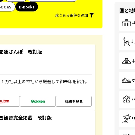
BOOKS
D-Books
国と地
絞り込み条件を追加
開運さんぽ 改訂版
る１万社以上の神社から厳選して御朱印を紹介。
詳細を見る
四観音完全掲載 改訂版