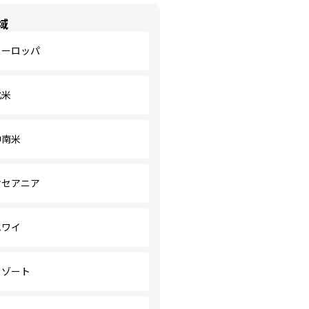
域
ヨーロッパ
北米
中南米
オセアニア
ハワイ
リゾート