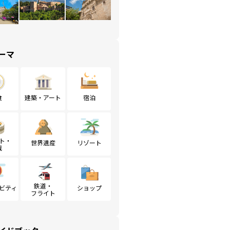
ーマ
食
建築・アート
宿泊
ト・
世界遺産
リゾート
戦
鉄道・
ビティ
ショップ
フライト