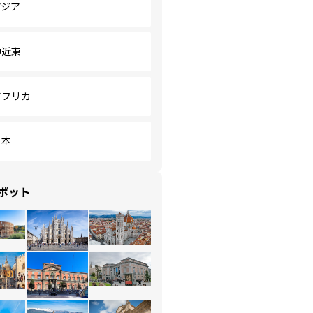
アジア
中近東
アフリカ
日本
ポット