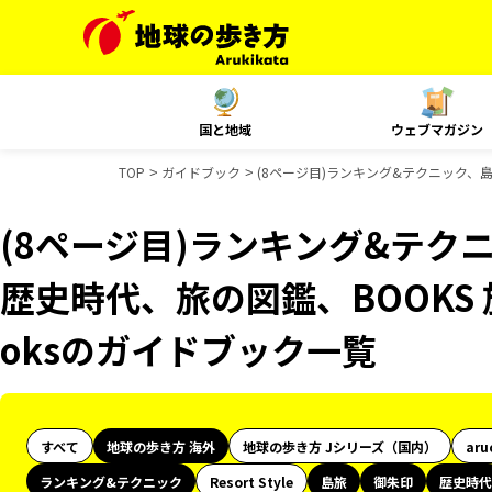
国と地域
ウェブマガジン
TOP
ガイドブック
(8ページ目)ランキング&テクニック、島
(8ページ目)ランキング&テク
歴史時代、旅の図鑑、BOOKS 
oksのガイドブック一覧
すべて
地球の歩き方 海外
地球の歩き方 Jシリーズ（国内）
aru
ランキング&テクニック
Resort Style
島旅
御朱印
歴史時代