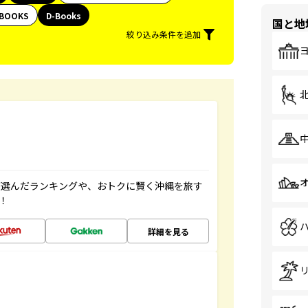
BOOKS
D-Books
国と地
絞り込み条件を追加
が選んだランキングや、おトクに賢く沖縄を旅す
！
詳細を見る