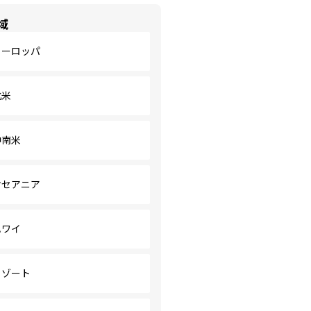
域
ヨーロッパ
北米
中南米
オセアニア
ハワイ
リゾート