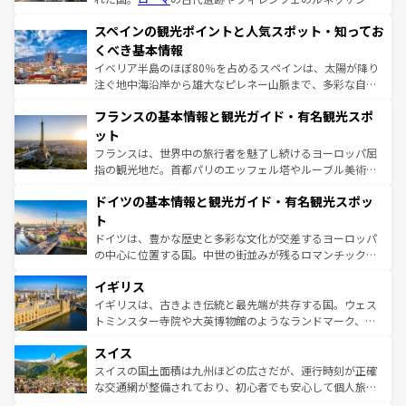
美術、ヴェネツィアの運河など、歴史あるスポットはもち
スペインの観光ポイントと人気スポット・知ってお
ろん、トスカーナの美しい田園風景やアマルフィ海岸の絶
景など、自然景観も見逃せない。観光の合間には、本場の
くべき基本情報
ピザやパスタなど、絶品のイタリア料理を堪能することも
イベリア半島のほぼ80％を占めるスペインは、太陽が降り
できる。朝目覚めてから夜眠るまで、すべての瞬間を楽し
注ぐ地中海沿岸から雄大なピレネー山脈まで、多彩な自然
ませてくれるイタリアで、忘れられない旅をしてみよう！
と文化が詰まったヨーロッパ屈指の旅行先だ。多様な地域
なお、新着のイタリア情報は
コンテンツ一覧
を参照してほ
フランスの基本情報と観光ガイド・有名観光スポ
文化が根付くこの国では、情熱的なフラメンコ、熱気あふ
しい。
れる闘牛、そして美味しいタパスが生活の一部となってい
ット
る。首都マドリードの洗練された雰囲気や、バルセロナの
フランスは、世界中の旅行者を魅了し続けるヨーロッパ屈
アートに溢れた街角から、地方では古代ローマ遺跡や中世
指の観光地だ。首都パリのエッフェル塔やルーブル美術館
の城塞都市、穏やかなビーチリゾートまで多彩な表情を見
といった象徴的なスポットから、田舎町の古風な美しさま
せる。地方によって風土や気候が異なるスペインはその個
ドイツの基本情報と観光ガイド・有名観光スポッ
で、幅広い魅力が詰まっている。華麗な宮殿、歴史的な大
性で訪れる人を魅了する。 なお、新着のスペイン情報は
コ
聖堂、美しいビーチ、そして豊かな自然が、訪れる者を心
ト
ンテンツ一覧
を参照してほしい。
から魅了する。また、フランスは美食の国としても知ら
ドイツは、豊かな歴史と多彩な文化が交差するヨーロッパ
れ、フランス料理はユネスコ無形文化遺産にも登録されて
の中心に位置する国。中世の街並みが残るロマンチック街
いる。シャンパンの発祥地であるランス、プロヴァンスの
道から、未来を先取りするようなモダンな都市まで多様な
香り高いラベンダー畑など、多彩な楽しみ方が可能だ。さ
イギリス
顔を持つこの国は、どこを歩いても飽きることがない。ベ
らに、パリ以外の地域にも魅力が溢れており、どの街角に
ルリンの文化的活気、バイエルン州のアルプスの絶景、そ
イギリスは、古きよき伝統と最先端が共存する国。ウェス
も豊かな歴史と文化が息づいている。パリ以外の個性あふ
してライン川沿いのワイン畑といった風景は必見。ビール
トミンスター寺院や大英博物館のようなランドマーク、歴
れる地方に足を運ぶとそれぞれで全く異なる文化を体験で
とソーセージを味わいながら地元の人と過ごす楽しい時間
史ある大学都市、美しい丘陵地帯や牧歌的な風景など、エ
きるだろう。 なお、新着のフランス情報は
コンテンツ一覧
スイス
は、お酒好きな人にはぜひ体験してほしい。 なお、新着の
リアごとに異なる魅力がある。また、優雅なアフタヌーン
を参照してほしい。
ドイツ情報は
コンテンツ一覧
を参照してほしい。
ティー、ビール好きにはたまらない英国パブ、サッカー観
スイスの国土面積は九州ほどの広さだが、運行時刻が正確
戦など、本場だからこそできる体験も豊富。イギリスを旅
な交通網が整備されており、初心者でも安心して個人旅行
して楽しみつくそう。 なお、新着のイギリス情報は
コンテ
を楽しめる。日本同様に時刻表どおりの旅が可能だ。中世