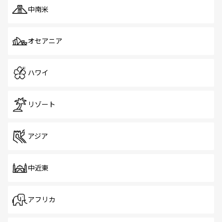
中南米
オセアニア
ハワイ
リゾート
アジア
中近東
アフリカ