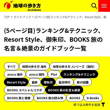
TOP
ガイドブック
(5ページ目)ランキング&テクニック、Resort Style
(5ページ目)ランキング&テクニック、
Resort Style、御朱印、BOOKS 旅の
名言＆絶景のガイドブック一覧
すべて
地球の歩き方 海外
地球の歩き方 Jシリーズ（国内）
aruco 海外
aruco 国内
Plat
ランキング&テクニック
Resort Style
島旅
御朱印
歴史時代
旅の図鑑
BOOKS スペシャルコラボ
BOOKS 旅の名言＆絶景
BOOKS 旅と健康
BOOKS 旅の読み物
BOOKS
D-Books
絞り込み条件を追加