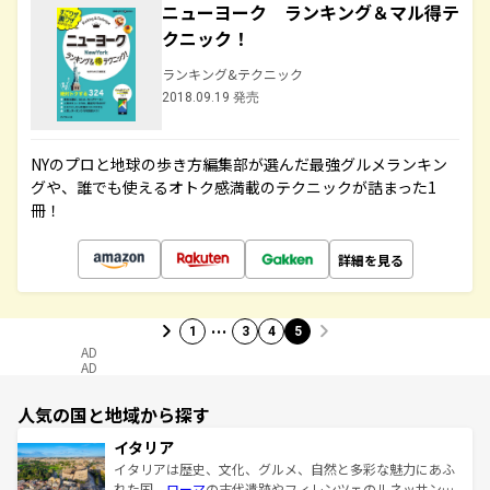
ニューヨーク ランキング＆マル得テ
クニック！
ランキング&テクニック
2018.09.19 発売
NYのプロと地球の歩き方編集部が選んだ最強グルメランキン
グや、誰でも使えるオトク感満載のテクニックが詰まった1
冊！
詳細を見る
…
1
3
4
5
AD
AD
人気の国と地域から探す
イタリア
イタリアは歴史、文化、グルメ、自然と多彩な魅力にあふ
れた国。
ローマ
の古代遺跡やフィレンツェのルネッサンス