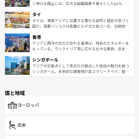
照してほしい。
まで、さまざまな韓国料理が待っている。夜には、韓国な
く伸びる国土には、広大な田園風景や青々とした山々、世
らではのナイトライフも堪能できる。あたたかいホスピタ
界遺産に登録された壮大な自然景観が点在し、都市部では
タイ
リティに包まれながら、韓国の多彩な魅力を心ゆくまで味
急速な発展と共に伝統が息づく。ハノイの古い町並みやホ
わってみてほしい。 なお、新着の韓国情報は
コンテンツ一
ーチミン市のフランス統治時代の建物も、独特の雰囲気を
タイは、東南アジアに位置する豊かな自然と歴史が息づく
覧
を参照してほしい。
醸し出している。また、バラエティの豊かさとおいしさで
国だ。首都バンコクは高層ビルが立ち並ぶ一方、伝統的な
世界中の食通を魅了してやまないベトナム料理も魅力のひ
寺院や市場がいたるところに点在し、古きよき文化と現代
香港
とつ。フォーやバインミー、ベトナムコーヒーなどは、ぜ
の活気が交差している。北部ではチェンマイなどの山岳地
ひ現地で味わいたい。どの地域を訪れてもあたたかい人々
帯で自然と触れ合い、南部ではプーケットやクラビの美し
アジアと西洋の文化が交わる香港は、特有のエネルギーを
が旅行者を迎えてくれるので、きっと忘れられない旅にな
いビーチでリゾート気分を楽しむことができる。タイ料理
もっている。ヴィクトリア湾に広がる壮大な景色、近未来
るはずだ。 なお、新着のベトナム情報は
コンテンツ一覧
を
は世界的に有名で、屋台から高級レストランまで味覚を刺
的なアートスポット、そして歴史と現代が融合した町並
参照してほしい。
シンガポール
激する。気候は一年中温暖で、どの季節にも異なる楽しみ
み、どこを訪れても感動するはず。観光スポットが密集し
が待っている。親しみやすいタイの人々、仏教を中心とし
ており、効率よく見どころを回れるのも魅力。息をのむよ
アジアの交差点として多文化が融合した独自の魅力を放つ
た文化、そして多様な観光資源が、訪れる旅人を魅了し続
うな絶景から文化的な体験まで、香港を存分に楽しみ尽く
シンガポール。未来的な建築物が並ぶマリーナベイ、歴史
ける。 なお、新着のタイ情報は
コンテンツ一覧
を参照して
そう。 なお、新着の香港情報は
コンテンツ一覧
を参照して
と伝統を感じられるエスニックタウン、多数の緑豊かな公
ほしい。
ほしい。
園や自然保護区など、自然が調和した近代的な景観と文化
の多様性あふれるカラフルな町は、どこを歩いても新しい
国と地域
発見がある。さらに、治安のよさや充実した公共交通機関
も、旅行者にとっては魅力的なポイント。グルメも豊富
で、ホーカーズは地元の風情を楽しめる外せないスポット
ヨーロッパ
だ。訪れる人を飽きさせないシンガポールで、多様な魅力
を体感しよう。 なお、新着のシンガポール情報は
コンテン
ツ一覧
を参照してほしい。
北米