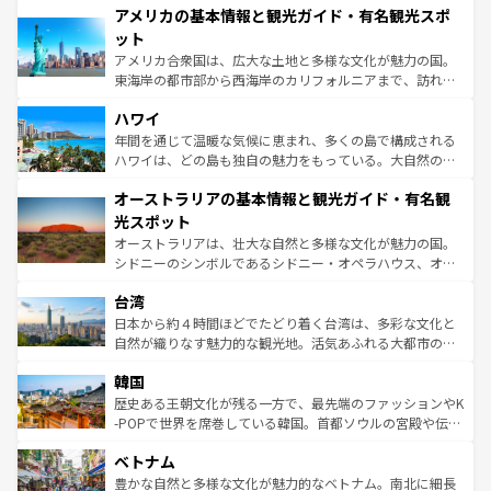
アメリカの基本情報と観光ガイド・有名観光スポ
ンツ一覧
を参照してほしい。
の建物がそのまま残る町や、スイスならではのユニークな
博物館もあり、アルプス観光だけでなく町歩きも満喫する
ット
ことができる。国民の所得が高いため物価も高いが、旅行
アメリカ合衆国は、広大な土地と多様な文化が魅力の国。
者向けの交通パス提供のサービスもあり、うまく活用すれ
東海岸の都市部から西海岸のカリフォルニアまで、訪れる
ば市内交通費無料で観光を楽しむこともできる。 なお、新
場所ごとに異なる風景と体験が待っている。ニューヨーク
着のスイス情報は
コンテンツ一覧
を参照してほしい。
ハワイ
のような巨大都市は、観光、ショッピング、エンターテイ
ンメントが詰まった刺激的なスポットだ。一方、アメリカ
年間を通じて温暖な気候に恵まれ、多くの島で構成される
西部には大自然が広がり、グランドキャニオンやイエロー
ハワイは、どの島も独自の魅力をもっている。大自然の神
ストーン国立公園といった絶景が堪能できる。さらに、南
秘を感じたいなら、火山が生み出した壮大な景観を誇るハ
オーストラリアの基本情報と観光ガイド・有名観
部のニューオーリンズでは、音楽と美食が融合した独特の
ワイ島は見逃せない。また、定番の観光地といえばオアフ
文化が魅力。旅行者はアメリカの各地域で異なる魅力を楽
島だが、静かな自然を求めるならマウイ島やカウアイ島が
光スポット
しみながら、その多様性と豊かな歴史を感じることができ
おすすめ。エメラルドグリーンに輝く海をはじめ、豊かな
オーストラリアは、壮大な自然と多様な文化が魅力の国。
るだろう。車でのロードトリップや列車の旅も、アメリカ
文化や歴史が息づいている。「アロハスピリット」と呼ば
シドニーのシンボルであるシドニー・オペラハウス、オー
ならではの贅沢な旅のスタイルだ。 なお、新着のアメリカ
れるおもてなしの心で訪れる人々を迎えてくれるハワイの
ストラリア東海岸北部に広がる大サンゴ礁地帯グレートバ
情報は
コンテンツ一覧
を参照してほしい。
人々、おいしいローカルフードやハワイアンミュージッ
台湾
リアリーフや大陸中央部にそびえるウルル（エアーズロッ
ク、伝統的なフラダンスなど、すべてがハワイの魅力を彩
ク）、タスマニアの美しい原生林やケアンズの熱帯雨林な
日本から約４時間ほどでたどり着く台湾は、多彩な文化と
っている。訪れるたびに新しい発見と感動が待っているハ
ど、見どころがたくさん。また、カフェやワイン、オージ
自然が織りなす魅力的な観光地。活気あふれる大都市の台
ワイを、存分に味わってほしい。 なお、新着のハワイ情報
ービーフなどの食文化も豊かで、美味しいものであふれて
北やノスタルジックな町並みが人気な九份（ジォウフェ
は
コンテンツ一覧
を参照してほしい。
韓国
いる。アクティビティも充実しており、サーフィンやダイ
ン）、静ひつな山岳地帯である台湾東部など、都市の喧騒
ビング、ハイキングなど、アウトドア好きにはたまらな
と山間の静けさが共存しており、訪れる人に新しい発見と
歴史ある王朝文化が残る一方で、最先端のファッションやK
い。オーストラリアの多彩な魅力を存分に味わいつくそ
驚きをもたらしてくれる。また、奥深い台湾の食文化も魅
-POPで世界を席巻している韓国。首都ソウルの宮殿や伝統
う。 なお、新着のオーストラリア情報は
コンテンツ一覧
を
力で、夜市などの屋台グルメから高級料理、ヘルシーで美
家屋が並ぶエリアでは韓国の歴史と文化に浸ることがで
参照してほしい。
ベトナム
容にもいいと評判のスイーツなど、バラエティ豊かな料理
き、地方に足を延ばせば四季折々の自然美を楽しむことが
が味わえる。 なお、新着の台湾情報は
コンテンツ一覧
を参
できる。そして、キムチや焼肉、絶品のストリートフード
豊かな自然と多様な文化が魅力的なベトナム。南北に細長