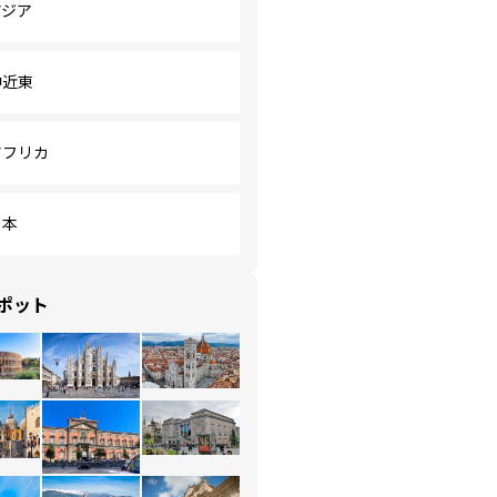
アジア
中近東
アフリカ
日本
ポット