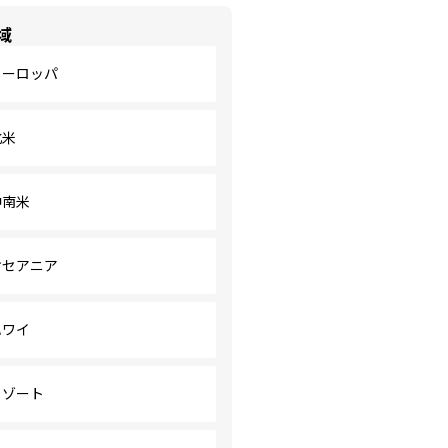
域
ヨーロッパ
北米
中南米
オセアニア
ハワイ
リゾート