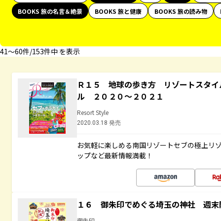
BOOKS 旅の名言＆絶景
BOOKS 旅と健康
BOOKS 旅の読み物
41〜60件/153件中 を表示
Ｒ１５ 地球の歩き方 リゾートスタイ
ル ２０２０～２０２１
Resort Style
2020.03.18 発売
お気軽に楽しめる南国リゾートセブの極上リ
ップなど最新情報満載！
１６ 御朱印でめぐる埼玉の神社 週末
御朱印