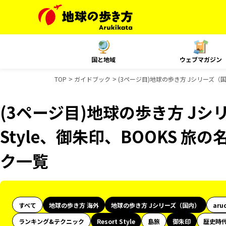
国と地域
ウェブマガジン
TOP
ガイドブック
(3ページ目)地球の歩き方 Jシリーズ（国内
(3ページ目)地球の歩き方 Jシリ
Style、御朱印、BOOKS 
ク一覧
すべて
地球の歩き方 海外
地球の歩き方 Jシリーズ（国内）
aru
ランキング&テクニック
Resort Style
島旅
御朱印
歴史時