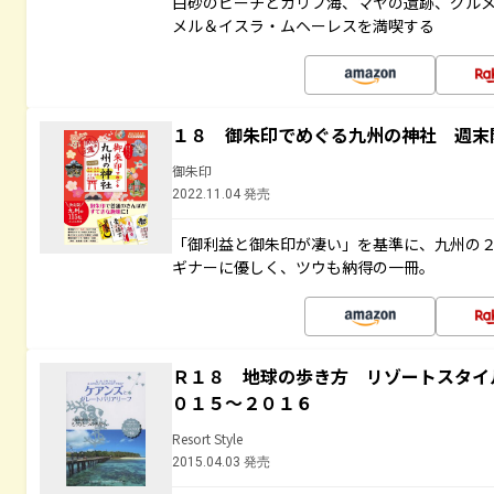
白砂のビーチとカリブ海、マヤの遺跡、グル
メル＆イスラ・ムヘーレスを満喫する
１８ 御朱印でめぐる九州の神社 週末
御朱印
2022.11.04 発売
「御利益と御朱印が凄い」を基準に、九州の
ギナーに優しく、ツウも納得の一冊。
Ｒ１８ 地球の歩き方 リゾートスタイ
０１５～２０１６
Resort Style
2015.04.03 発売