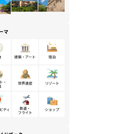
ーマ
食
建築・アート
宿泊
ト・
世界遺産
リゾート
戦
鉄道・
ビティ
ショップ
フライト