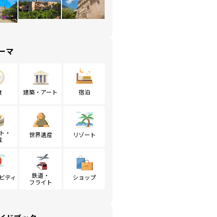
ーマ
食
建築・アート
宿泊
ト・
世界遺産
リゾート
戦
鉄道・
ビティ
ショップ
フライト