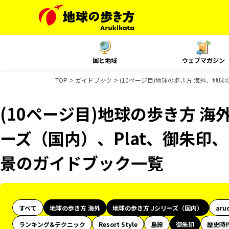
国と地域
ウェブマガジン
TOP
ガイドブック
(10ページ目)地球の歩き方 海外、地球
(10ページ目)地球の歩き方 海
ーズ（国内）、Plat、御朱印、
景のガイドブック一覧
すべて
地球の歩き方 海外
地球の歩き方 Jシリーズ（国内）
aru
ランキング&テクニック
Resort Style
島旅
御朱印
歴史時