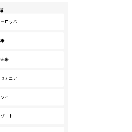
域
ヨーロッパ
北米
中南米
オセアニア
ハワイ
リゾート