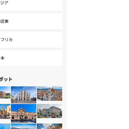
アジア
中近東
アフリカ
日本
ポット