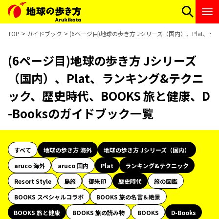
TOP
ガイドブック
(6ページ目)地球の歩き方 Jシリーズ（国内）、Plat、ラ
(6ページ目)地球の歩き方 Jシリーズ
（国内）、Plat、ランキング&テクニ
ック、歴史時代、BOOKS 旅と健康、D
-Booksのガイドブック一覧
すべて
地球の歩き方 海外
地球の歩き方 Jシリーズ（国内）
aruco 海外
aruco 国内
Plat
ランキング&テクニック
Resort Style
島旅
御朱印
歴史時代
旅の図鑑
BOOKS スペシャルコラボ
BOOKS 旅の名言＆絶景
BOOKS 旅と健康
BOOKS 旅の読み物
BOOKS
D-Books