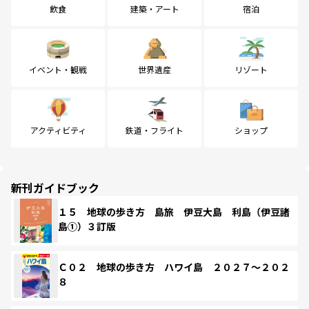
飲食
建築・アート
宿泊
イベント・観戦
世界遺産
リゾート
アクティビティ
鉄道・フライト
ショップ
新刊ガイドブック
１５ 地球の歩き方 島旅 伊豆大島 利島（伊豆諸
島①）３訂版
Ｃ０２ 地球の歩き方 ハワイ島 ２０２７～２０２
８