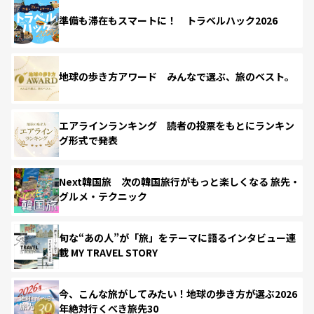
準備も滞在もスマートに！ トラベルハック2026
地球の歩き方アワード みんなで選ぶ、旅のベスト。
エアラインランキング 読者の投票をもとにランキン
グ形式で発表
Next韓国旅 次の韓国旅行がもっと楽しくなる 旅先・
グルメ・テクニック
旬な“あの人”が「旅」をテーマに語るインタビュー連
載 MY TRAVEL STORY
今、こんな旅がしてみたい！地球の歩き方が選ぶ2026
年絶対行くべき旅先30