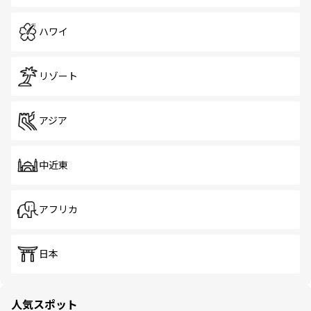
ハワイ
リゾート
アジア
中近東
アフリカ
日本
人気スポット