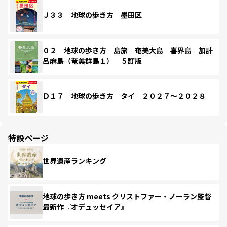
Ｊ３３ 地球の歩き方 墨田区
０２ 地球の歩き方 島旅 奄美大島 喜界島 加計
呂麻島（奄美群島１） ５訂版
Ｄ１７ 地球の歩き方 タイ ２０２７～２０２８
特設ページ
世界遺産ランキング
地球の歩き方 meets クリストファー・ノーラン監督
最新作『オデュッセイア』