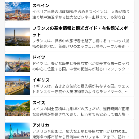
スペイン
ろん、トスカーナの美しい田園風景やアマルフィ海岸の絶
景など、自然景観も見逃せない。観光の合間には、本場の
イベリア半島のほぼ80％を占めるスペインは、太陽が降り
ピザやパスタなど、絶品のイタリア料理を堪能することも
注ぐ地中海沿岸から雄大なピレネー山脈まで、多彩な自然
できる。朝目覚めてから夜眠るまで、すべての瞬間を楽し
と文化が詰まったヨーロッパ屈指の旅行先だ。多様な地域
フランスの基本情報と観光ガイド・有名観光スポ
ませてくれるイタリアで、忘れられない旅をしてみよう！
文化が根付くこの国では、情熱的なフラメンコ、熱気あふ
なお、新着のイタリア情報は
コンテンツ一覧
を参照してほ
れる闘牛、そして美味しいタパスが生活の一部となってい
ット
しい。
る。首都マドリードの洗練された雰囲気や、バルセロナの
フランスは、世界中の旅行者を魅了し続けるヨーロッパ屈
アートに溢れた街角から、地方では古代ローマ遺跡や中世
指の観光地だ。首都パリのエッフェル塔やルーブル美術館
の城塞都市、穏やかなビーチリゾートまで多彩な表情を見
といった象徴的なスポットから、田舎町の古風な美しさま
せる。地方によって風土や気候が異なるスペインはその個
ドイツ
で、幅広い魅力が詰まっている。華麗な宮殿、歴史的な大
性で訪れる人を魅了する。 なお、新着のスペイン情報は
コ
聖堂、美しいビーチ、そして豊かな自然が、訪れる者を心
ドイツは、豊かな歴史と多彩な文化が交差するヨーロッパ
ンテンツ一覧
を参照してほしい。
から魅了する。また、フランスは美食の国としても知ら
の中心に位置する国。中世の街並みが残るロマンチック街
れ、フランス料理はユネスコ無形文化遺産にも登録されて
道から、未来を先取りするようなモダンな都市まで多様な
イギリス
いる。シャンパンの発祥地であるランス、プロヴァンスの
顔を持つこの国は、どこを歩いても飽きることがない。ベ
香り高いラベンダー畑など、多彩な楽しみ方が可能だ。さ
ルリンの文化的活気、バイエルン州のアルプスの絶景、そ
イギリスは、古きよき伝統と最先端が共存する国。ウェス
らに、パリ以外の地域にも魅力が溢れており、どの街角に
してライン川沿いのワイン畑といった風景は必見。ビール
トミンスター寺院や大英博物館のようなランドマーク、歴
も豊かな歴史と文化が息づいている。パリ以外の個性あふ
とソーセージを味わいながら地元の人と過ごす楽しい時間
史ある大学都市、美しい丘陵地帯や牧歌的な風景など、エ
れる地方に足を運ぶとそれぞれで全く異なる文化を体験で
スイス
は、お酒好きな人にはぜひ体験してほしい。 なお、新着の
リアごとに異なる魅力がある。また、優雅なアフタヌーン
きるだろう。 なお、新着のフランス情報は
コンテンツ一覧
ドイツ情報は
コンテンツ一覧
を参照してほしい。
ティー、ビール好きにはたまらない英国パブ、サッカー観
スイスの国土面積は九州ほどの広さだが、運行時刻が正確
を参照してほしい。
戦など、本場だからこそできる体験も豊富。イギリスを旅
な交通網が整備されており、初心者でも安心して個人旅行
して楽しみつくそう。 なお、新着のイギリス情報は
コンテ
を楽しめる。日本同様に時刻表どおりの旅が可能だ。中世
アメリカ
ンツ一覧
を参照してほしい。
の建物がそのまま残る町や、スイスならではのユニークな
博物館もあり、アルプス観光だけでなく町歩きも満喫する
アメリカ合衆国は、広大な土地と多様な文化が魅力の国。
ことができる。国民の所得が高いため物価も高いが、旅行
東海岸の都市部から西海岸のカリフォルニアまで、訪れる