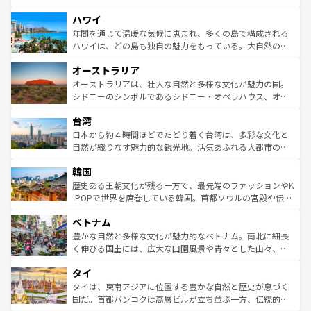
者向けの交通パス提供のサービスもあり、うまく活用すれ
場所ごとに異なる風景と体験が待っている。ニューヨーク
ハワイ
ば市内交通費無料で観光を楽しむこともできる。 なお、新
のような巨大都市は、観光、ショッピング、エンターテイ
着のスイス情報は
コンテンツ一覧
を参照してほしい。
ンメントが詰まった刺激的なスポットだ。一方、アメリカ
年間を通じて温暖な気候に恵まれ、多くの島で構成される
西部には大自然が広がり、グランドキャニオンやイエロー
ハワイは、どの島も独自の魅力をもっている。大自然の神
ストーン国立公園といった絶景が堪能できる。さらに、南
秘を感じたいなら、火山が生み出した壮大な景観を誇るハ
オーストラリア
部のニューオーリンズでは、音楽と美食が融合した独特の
ワイ島は見逃せない。また、定番の観光地といえばオアフ
文化が魅力。旅行者はアメリカの各地域で異なる魅力を楽
島だが、静かな自然を求めるならマウイ島やカウアイ島が
オーストラリアは、壮大な自然と多様な文化が魅力の国。
しみながら、その多様性と豊かな歴史を感じることができ
おすすめ。エメラルドグリーンに輝く海をはじめ、豊かな
シドニーのシンボルであるシドニー・オペラハウス、オー
るだろう。車でのロードトリップや列車の旅も、アメリカ
文化や歴史が息づいている。「アロハスピリット」と呼ば
ストラリア東海岸北部に広がる大サンゴ礁地帯グレートバ
ならではの贅沢な旅のスタイルだ。 なお、新着のアメリカ
台湾
れるおもてなしの心で訪れる人々を迎えてくれるハワイの
リアリーフや大陸中央部にそびえるウルル（エアーズロッ
情報は
コンテンツ一覧
を参照してほしい。
人々、おいしいローカルフードやハワイアンミュージッ
ク）、タスマニアの美しい原生林やケアンズの熱帯雨林な
日本から約４時間ほどでたどり着く台湾は、多彩な文化と
ク、伝統的なフラダンスなど、すべてがハワイの魅力を彩
ど、見どころがたくさん。また、カフェやワイン、オージ
自然が織りなす魅力的な観光地。活気あふれる大都市の台
っている。訪れるたびに新しい発見と感動が待っているハ
ービーフなどの食文化も豊かで、美味しいものであふれて
北やノスタルジックな町並みが人気な九份（ジォウフェ
ワイを、存分に味わってほしい。 なお、新着のハワイ情報
韓国
いる。アクティビティも充実しており、サーフィンやダイ
ン）、静ひつな山岳地帯である台湾東部など、都市の喧騒
は
コンテンツ一覧
を参照してほしい。
ビング、ハイキングなど、アウトドア好きにはたまらな
と山間の静けさが共存しており、訪れる人に新しい発見と
歴史ある王朝文化が残る一方で、最先端のファッションやK
い。オーストラリアの多彩な魅力を存分に味わいつくそ
驚きをもたらしてくれる。また、奥深い台湾の食文化も魅
-POPで世界を席巻している韓国。首都ソウルの宮殿や伝統
う。 なお、新着のオーストラリア情報は
コンテンツ一覧
を
力で、夜市などの屋台グルメから高級料理、ヘルシーで美
家屋が並ぶエリアでは韓国の歴史と文化に浸ることがで
参照してほしい。
ベトナム
容にもいいと評判のスイーツなど、バラエティ豊かな料理
き、地方に足を延ばせば四季折々の自然美を楽しむことが
が味わえる。 なお、新着の台湾情報は
コンテンツ一覧
を参
できる。そして、キムチや焼肉、絶品のストリートフード
豊かな自然と多様な文化が魅力的なベトナム。南北に細長
照してほしい。
まで、さまざまな韓国料理が待っている。夜には、韓国な
く伸びる国土には、広大な田園風景や青々とした山々、世
らではのナイトライフも堪能できる。あたたかいホスピタ
界遺産に登録された壮大な自然景観が点在し、都市部では
タイ
リティに包まれながら、韓国の多彩な魅力を心ゆくまで味
急速な発展と共に伝統が息づく。ハノイの古い町並みやホ
わってみてほしい。 なお、新着の韓国情報は
コンテンツ一
ーチミン市のフランス統治時代の建物も、独特の雰囲気を
タイは、東南アジアに位置する豊かな自然と歴史が息づく
覧
を参照してほしい。
醸し出している。また、バラエティの豊かさとおいしさで
国だ。首都バンコクは高層ビルが立ち並ぶ一方、伝統的な
世界中の食通を魅了してやまないベトナム料理も魅力のひ