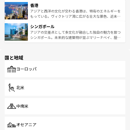
寺院や市場がいたるところに点在し、古きよき文化と現代
香港
とつ。フォーやバインミー、ベトナムコーヒーなどは、ぜ
の活気が交差している。北部ではチェンマイなどの山岳地
ひ現地で味わいたい。どの地域を訪れてもあたたかい人々
帯で自然と触れ合い、南部ではプーケットやクラビの美し
アジアと西洋の文化が交わる香港は、特有のエネルギーを
が旅行者を迎えてくれるので、きっと忘れられない旅にな
いビーチでリゾート気分を楽しむことができる。タイ料理
もっている。ヴィクトリア湾に広がる壮大な景色、近未来
るはずだ。 なお、新着のベトナム情報は
コンテンツ一覧
を
は世界的に有名で、屋台から高級レストランまで味覚を刺
的なアートスポット、そして歴史と現代が融合した町並
参照してほしい。
シンガポール
激する。気候は一年中温暖で、どの季節にも異なる楽しみ
み、どこを訪れても感動するはず。観光スポットが密集し
が待っている。親しみやすいタイの人々、仏教を中心とし
ており、効率よく見どころを回れるのも魅力。息をのむよ
アジアの交差点として多文化が融合した独自の魅力を放つ
た文化、そして多様な観光資源が、訪れる旅人を魅了し続
うな絶景から文化的な体験まで、香港を存分に楽しみ尽く
シンガポール。未来的な建築物が並ぶマリーナベイ、歴史
ける。 なお、新着のタイ情報は
コンテンツ一覧
を参照して
そう。 なお、新着の香港情報は
コンテンツ一覧
を参照して
と伝統を感じられるエスニックタウン、多数の緑豊かな公
ほしい。
ほしい。
園や自然保護区など、自然が調和した近代的な景観と文化
の多様性あふれるカラフルな町は、どこを歩いても新しい
国と地域
発見がある。さらに、治安のよさや充実した公共交通機関
も、旅行者にとっては魅力的なポイント。グルメも豊富
で、ホーカーズは地元の風情を楽しめる外せないスポット
ヨーロッパ
だ。訪れる人を飽きさせないシンガポールで、多様な魅力
を体感しよう。 なお、新着のシンガポール情報は
コンテン
ツ一覧
を参照してほしい。
北米
中南米
オセアニア