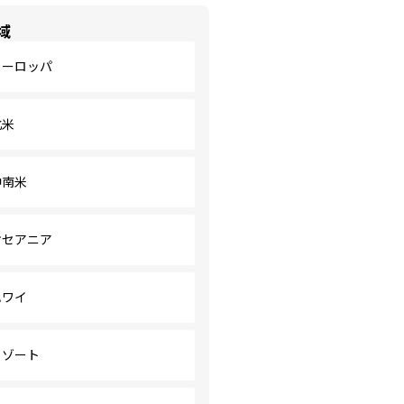
域
ヨーロッパ
北米
中南米
オセアニア
ハワイ
リゾート