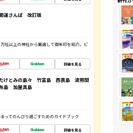
新刊ガ
開運さんぽ 改訂版
２万社以上の神社から厳選して御朱印を紹介。ビ
詳細を見る
たけとみの島々 竹富島 西表島 波照間
布島 加屋真島
泊まってのんびり過ごすためのガイドブック
詳細を見る