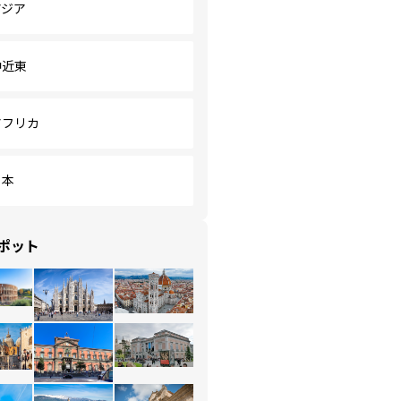
アジア
中近東
アフリカ
日本
ポット