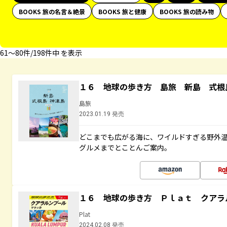
BOOKS 旅の名言＆絶景
BOOKS 旅と健康
BOOKS 旅の読み物
61〜80件/198件中 を表示
１６ 地球の歩き方 島旅 新島 式根
島旅
2023.01.19 発売
どこまでも広がる海に、ワイルドすぎる野外
グルメまでとことんご案内。
１６ 地球の歩き方 Ｐｌａｔ クアラ
Plat
2024.02.08 発売