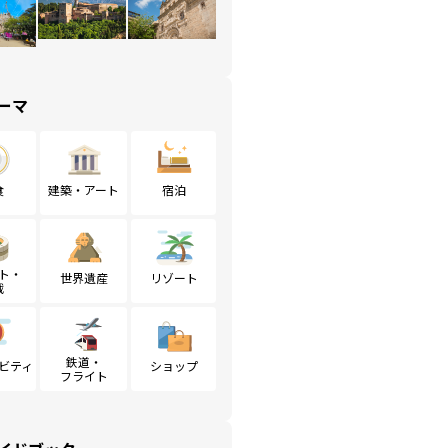
ーマ
食
建築・アート
宿泊
ト・
世界遺産
リゾート
戦
鉄道・
ビティ
ショップ
フライト