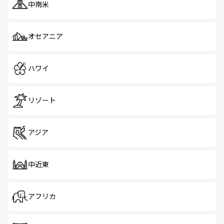
中南米
オセアニア
ハワイ
リゾート
アジア
中近東
アフリカ