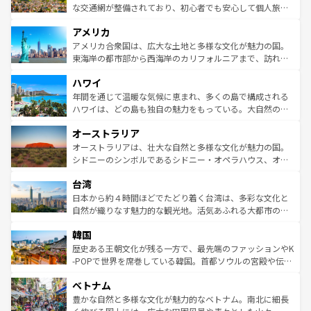
を参照してほしい。
戦など、本場だからこそできる体験も豊富。イギリスを旅
な交通網が整備されており、初心者でも安心して個人旅行
して楽しみつくそう。 なお、新着のイギリス情報は
コンテ
を楽しめる。日本同様に時刻表どおりの旅が可能だ。中世
アメリカ
ンツ一覧
を参照してほしい。
の建物がそのまま残る町や、スイスならではのユニークな
博物館もあり、アルプス観光だけでなく町歩きも満喫する
アメリカ合衆国は、広大な土地と多様な文化が魅力の国。
ことができる。国民の所得が高いため物価も高いが、旅行
東海岸の都市部から西海岸のカリフォルニアまで、訪れる
者向けの交通パス提供のサービスもあり、うまく活用すれ
場所ごとに異なる風景と体験が待っている。ニューヨーク
ハワイ
ば市内交通費無料で観光を楽しむこともできる。 なお、新
のような巨大都市は、観光、ショッピング、エンターテイ
着のスイス情報は
コンテンツ一覧
を参照してほしい。
ンメントが詰まった刺激的なスポットだ。一方、アメリカ
年間を通じて温暖な気候に恵まれ、多くの島で構成される
西部には大自然が広がり、グランドキャニオンやイエロー
ハワイは、どの島も独自の魅力をもっている。大自然の神
ストーン国立公園といった絶景が堪能できる。さらに、南
秘を感じたいなら、火山が生み出した壮大な景観を誇るハ
オーストラリア
部のニューオーリンズでは、音楽と美食が融合した独特の
ワイ島は見逃せない。また、定番の観光地といえばオアフ
文化が魅力。旅行者はアメリカの各地域で異なる魅力を楽
島だが、静かな自然を求めるならマウイ島やカウアイ島が
オーストラリアは、壮大な自然と多様な文化が魅力の国。
しみながら、その多様性と豊かな歴史を感じることができ
おすすめ。エメラルドグリーンに輝く海をはじめ、豊かな
シドニーのシンボルであるシドニー・オペラハウス、オー
るだろう。車でのロードトリップや列車の旅も、アメリカ
文化や歴史が息づいている。「アロハスピリット」と呼ば
ストラリア東海岸北部に広がる大サンゴ礁地帯グレートバ
ならではの贅沢な旅のスタイルだ。 なお、新着のアメリカ
台湾
れるおもてなしの心で訪れる人々を迎えてくれるハワイの
リアリーフや大陸中央部にそびえるウルル（エアーズロッ
情報は
コンテンツ一覧
を参照してほしい。
人々、おいしいローカルフードやハワイアンミュージッ
ク）、タスマニアの美しい原生林やケアンズの熱帯雨林な
日本から約４時間ほどでたどり着く台湾は、多彩な文化と
ク、伝統的なフラダンスなど、すべてがハワイの魅力を彩
ど、見どころがたくさん。また、カフェやワイン、オージ
自然が織りなす魅力的な観光地。活気あふれる大都市の台
っている。訪れるたびに新しい発見と感動が待っているハ
ービーフなどの食文化も豊かで、美味しいものであふれて
北やノスタルジックな町並みが人気な九份（ジォウフェ
ワイを、存分に味わってほしい。 なお、新着のハワイ情報
韓国
いる。アクティビティも充実しており、サーフィンやダイ
ン）、静ひつな山岳地帯である台湾東部など、都市の喧騒
は
コンテンツ一覧
を参照してほしい。
ビング、ハイキングなど、アウトドア好きにはたまらな
と山間の静けさが共存しており、訪れる人に新しい発見と
歴史ある王朝文化が残る一方で、最先端のファッションやK
い。オーストラリアの多彩な魅力を存分に味わいつくそ
驚きをもたらしてくれる。また、奥深い台湾の食文化も魅
-POPで世界を席巻している韓国。首都ソウルの宮殿や伝統
う。 なお、新着のオーストラリア情報は
コンテンツ一覧
を
力で、夜市などの屋台グルメから高級料理、ヘルシーで美
家屋が並ぶエリアでは韓国の歴史と文化に浸ることがで
参照してほしい。
ベトナム
容にもいいと評判のスイーツなど、バラエティ豊かな料理
き、地方に足を延ばせば四季折々の自然美を楽しむことが
が味わえる。 なお、新着の台湾情報は
コンテンツ一覧
を参
できる。そして、キムチや焼肉、絶品のストリートフード
豊かな自然と多様な文化が魅力的なベトナム。南北に細長
照してほしい。
まで、さまざまな韓国料理が待っている。夜には、韓国な