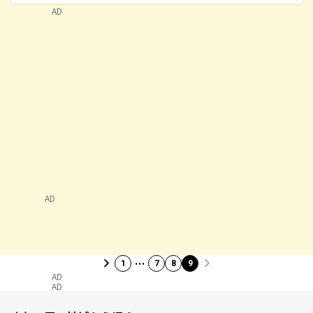
AD
AD
…
1
7
8
9
AD
AD