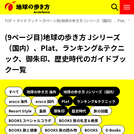
TOP
ガイドブック
(9ページ目)地球の歩き方 Jシリーズ（国内）、Plat
(9ページ目)地球の歩き方 Jシリーズ
（国内）、Plat、ランキング&テクニ
ック、御朱印、歴史時代のガイドブッ
ク一覧
すべて
地球の歩き方 海外
地球の歩き方 Jシリーズ（国内）
aruco 海外
aruco 国内
Plat
ランキング&テクニック
Resort Style
島旅
御朱印
歴史時代
旅の図鑑
BOOKS スペシャルコラボ
BOOKS 旅の名言＆絶景
BOOKS 旅と健康
BOOKS 旅の読み物
BOOKS
D-Books