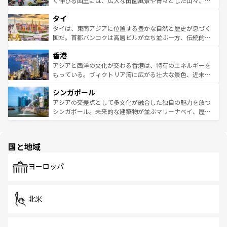
く伸びる国土には、広大な田園風景や青々とした山々、世
らではのナイトライフも堪能できる。あたたかいホスピタ
界遺産に登録された壮大な自然景観が点在し、都市部では
タイ
リティに包まれながら、韓国の多彩な魅力を心ゆくまで味
急速な発展と共に伝統が息づく。ハノイの古い町並みやホ
わってみてほしい。 なお、新着の韓国情報は
コンテンツ一
ーチミン市のフランス統治時代の建物も、独特の雰囲気を
タイは、東南アジアに位置する豊かな自然と歴史が息づく
覧
を参照してほしい。
醸し出している。また、バラエティの豊かさとおいしさで
国だ。首都バンコクは高層ビルが立ち並ぶ一方、伝統的な
世界中の食通を魅了してやまないベトナム料理も魅力のひ
寺院や市場がいたるところに点在し、古きよき文化と現代
香港
とつ。フォーやバインミー、ベトナムコーヒーなどは、ぜ
の活気が交差している。北部ではチェンマイなどの山岳地
ひ現地で味わいたい。どの地域を訪れてもあたたかい人々
帯で自然と触れ合い、南部ではプーケットやクラビの美し
アジアと西洋の文化が交わる香港は、特有のエネルギーを
が旅行者を迎えてくれるので、きっと忘れられない旅にな
いビーチでリゾート気分を楽しむことができる。タイ料理
もっている。ヴィクトリア湾に広がる壮大な景色、近未来
るはずだ。 なお、新着のベトナム情報は
コンテンツ一覧
を
は世界的に有名で、屋台から高級レストランまで味覚を刺
的なアートスポット、そして歴史と現代が融合した町並
参照してほしい。
シンガポール
激する。気候は一年中温暖で、どの季節にも異なる楽しみ
み、どこを訪れても感動するはず。観光スポットが密集し
が待っている。親しみやすいタイの人々、仏教を中心とし
ており、効率よく見どころを回れるのも魅力。息をのむよ
アジアの交差点として多文化が融合した独自の魅力を放つ
た文化、そして多様な観光資源が、訪れる旅人を魅了し続
うな絶景から文化的な体験まで、香港を存分に楽しみ尽く
シンガポール。未来的な建築物が並ぶマリーナベイ、歴史
ける。 なお、新着のタイ情報は
コンテンツ一覧
を参照して
そう。 なお、新着の香港情報は
コンテンツ一覧
を参照して
と伝統を感じられるエスニックタウン、多数の緑豊かな公
ほしい。
ほしい。
園や自然保護区など、自然が調和した近代的な景観と文化
の多様性あふれるカラフルな町は、どこを歩いても新しい
国と地域
発見がある。さらに、治安のよさや充実した公共交通機関
も、旅行者にとっては魅力的なポイント。グルメも豊富
で、ホーカーズは地元の風情を楽しめる外せないスポット
ヨーロッパ
だ。訪れる人を飽きさせないシンガポールで、多様な魅力
を体感しよう。 なお、新着のシンガポール情報は
コンテン
ツ一覧
を参照してほしい。
北米