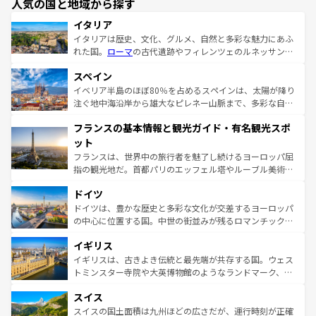
人気の国と地域から探す
イタリア
イタリアは歴史、文化、グルメ、自然と多彩な魅力にあふ
れた国。
ローマ
の古代遺跡やフィレンツェのルネッサンス
美術、ヴェネツィアの運河など、歴史あるスポットはもち
スペイン
ろん、トスカーナの美しい田園風景やアマルフィ海岸の絶
景など、自然景観も見逃せない。観光の合間には、本場の
イベリア半島のほぼ80％を占めるスペインは、太陽が降り
ピザやパスタなど、絶品のイタリア料理を堪能することも
注ぐ地中海沿岸から雄大なピレネー山脈まで、多彩な自然
できる。朝目覚めてから夜眠るまで、すべての瞬間を楽し
と文化が詰まったヨーロッパ屈指の旅行先だ。多様な地域
フランスの基本情報と観光ガイド・有名観光スポ
ませてくれるイタリアで、忘れられない旅をしてみよう！
文化が根付くこの国では、情熱的なフラメンコ、熱気あふ
なお、新着のイタリア情報は
コンテンツ一覧
を参照してほ
れる闘牛、そして美味しいタパスが生活の一部となってい
ット
しい。
る。首都マドリードの洗練された雰囲気や、バルセロナの
フランスは、世界中の旅行者を魅了し続けるヨーロッパ屈
アートに溢れた街角から、地方では古代ローマ遺跡や中世
指の観光地だ。首都パリのエッフェル塔やルーブル美術館
の城塞都市、穏やかなビーチリゾートまで多彩な表情を見
といった象徴的なスポットから、田舎町の古風な美しさま
せる。地方によって風土や気候が異なるスペインはその個
ドイツ
で、幅広い魅力が詰まっている。華麗な宮殿、歴史的な大
性で訪れる人を魅了する。 なお、新着のスペイン情報は
コ
聖堂、美しいビーチ、そして豊かな自然が、訪れる者を心
ドイツは、豊かな歴史と多彩な文化が交差するヨーロッパ
ンテンツ一覧
を参照してほしい。
から魅了する。また、フランスは美食の国としても知ら
の中心に位置する国。中世の街並みが残るロマンチック街
れ、フランス料理はユネスコ無形文化遺産にも登録されて
道から、未来を先取りするようなモダンな都市まで多様な
イギリス
いる。シャンパンの発祥地であるランス、プロヴァンスの
顔を持つこの国は、どこを歩いても飽きることがない。ベ
香り高いラベンダー畑など、多彩な楽しみ方が可能だ。さ
ルリンの文化的活気、バイエルン州のアルプスの絶景、そ
イギリスは、古きよき伝統と最先端が共存する国。ウェス
らに、パリ以外の地域にも魅力が溢れており、どの街角に
してライン川沿いのワイン畑といった風景は必見。ビール
トミンスター寺院や大英博物館のようなランドマーク、歴
も豊かな歴史と文化が息づいている。パリ以外の個性あふ
とソーセージを味わいながら地元の人と過ごす楽しい時間
史ある大学都市、美しい丘陵地帯や牧歌的な風景など、エ
れる地方に足を運ぶとそれぞれで全く異なる文化を体験で
スイス
は、お酒好きな人にはぜひ体験してほしい。 なお、新着の
リアごとに異なる魅力がある。また、優雅なアフタヌーン
きるだろう。 なお、新着のフランス情報は
コンテンツ一覧
ドイツ情報は
コンテンツ一覧
を参照してほしい。
ティー、ビール好きにはたまらない英国パブ、サッカー観
スイスの国土面積は九州ほどの広さだが、運行時刻が正確