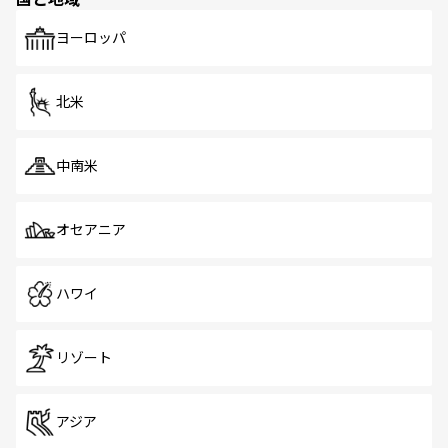
発見がある。さらに、治安のよさや充実した公共交通機関
も、旅行者にとっては魅力的なポイント。グルメも豊富
で、ホーカーズは地元の風情を楽しめる外せないスポット
ヨーロッパ
だ。訪れる人を飽きさせないシンガポールで、多様な魅力
を体感しよう。 なお、新着のシンガポール情報は
コンテン
ツ一覧
を参照してほしい。
北米
中南米
オセアニア
ハワイ
リゾート
アジア