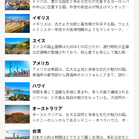
聖堂、美しいビーチ、そして豊かな自然が、訪れる者を心
ドイツは、豊かな歴史と多彩な文化が交差するヨーロッパ
ンテンツ一覧
を参照してほしい。
から魅了する。また、フランスは美食の国としても知ら
の中心に位置する国。中世の街並みが残るロマンチック街
れ、フランス料理はユネスコ無形文化遺産にも登録されて
道から、未来を先取りするようなモダンな都市まで多様な
イギリス
いる。シャンパンの発祥地であるランス、プロヴァンスの
顔を持つこの国は、どこを歩いても飽きることがない。ベ
香り高いラベンダー畑など、多彩な楽しみ方が可能だ。さ
ルリンの文化的活気、バイエルン州のアルプスの絶景、そ
イギリスは、古きよき伝統と最先端が共存する国。ウェス
らに、パリ以外の地域にも魅力が溢れており、どの街角に
してライン川沿いのワイン畑といった風景は必見。ビール
トミンスター寺院や大英博物館のようなランドマーク、歴
も豊かな歴史と文化が息づいている。パリ以外の個性あふ
とソーセージを味わいながら地元の人と過ごす楽しい時間
史ある大学都市、美しい丘陵地帯や牧歌的な風景など、エ
れる地方に足を運ぶとそれぞれで全く異なる文化を体験で
スイス
は、お酒好きな人にはぜひ体験してほしい。 なお、新着の
リアごとに異なる魅力がある。また、優雅なアフタヌーン
きるだろう。 なお、新着のフランス情報は
コンテンツ一覧
ドイツ情報は
コンテンツ一覧
を参照してほしい。
ティー、ビール好きにはたまらない英国パブ、サッカー観
スイスの国土面積は九州ほどの広さだが、運行時刻が正確
を参照してほしい。
戦など、本場だからこそできる体験も豊富。イギリスを旅
な交通網が整備されており、初心者でも安心して個人旅行
して楽しみつくそう。 なお、新着のイギリス情報は
コンテ
を楽しめる。日本同様に時刻表どおりの旅が可能だ。中世
アメリカ
ンツ一覧
を参照してほしい。
の建物がそのまま残る町や、スイスならではのユニークな
博物館もあり、アルプス観光だけでなく町歩きも満喫する
アメリカ合衆国は、広大な土地と多様な文化が魅力の国。
ことができる。国民の所得が高いため物価も高いが、旅行
東海岸の都市部から西海岸のカリフォルニアまで、訪れる
者向けの交通パス提供のサービスもあり、うまく活用すれ
場所ごとに異なる風景と体験が待っている。ニューヨーク
ハワイ
ば市内交通費無料で観光を楽しむこともできる。 なお、新
のような巨大都市は、観光、ショッピング、エンターテイ
着のスイス情報は
コンテンツ一覧
を参照してほしい。
ンメントが詰まった刺激的なスポットだ。一方、アメリカ
年間を通じて温暖な気候に恵まれ、多くの島で構成される
西部には大自然が広がり、グランドキャニオンやイエロー
ハワイは、どの島も独自の魅力をもっている。大自然の神
ストーン国立公園といった絶景が堪能できる。さらに、南
秘を感じたいなら、火山が生み出した壮大な景観を誇るハ
オーストラリア
部のニューオーリンズでは、音楽と美食が融合した独特の
ワイ島は見逃せない。また、定番の観光地といえばオアフ
文化が魅力。旅行者はアメリカの各地域で異なる魅力を楽
島だが、静かな自然を求めるならマウイ島やカウアイ島が
オーストラリアは、壮大な自然と多様な文化が魅力の国。
しみながら、その多様性と豊かな歴史を感じることができ
おすすめ。エメラルドグリーンに輝く海をはじめ、豊かな
シドニーのシンボルであるシドニー・オペラハウス、オー
るだろう。車でのロードトリップや列車の旅も、アメリカ
文化や歴史が息づいている。「アロハスピリット」と呼ば
ストラリア東海岸北部に広がる大サンゴ礁地帯グレートバ
ならではの贅沢な旅のスタイルだ。 なお、新着のアメリカ
台湾
れるおもてなしの心で訪れる人々を迎えてくれるハワイの
リアリーフや大陸中央部にそびえるウルル（エアーズロッ
情報は
コンテンツ一覧
を参照してほしい。
人々、おいしいローカルフードやハワイアンミュージッ
ク）、タスマニアの美しい原生林やケアンズの熱帯雨林な
日本から約４時間ほどでたどり着く台湾は、多彩な文化と