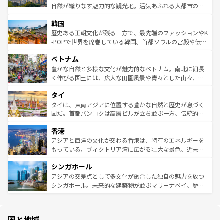
ク、伝統的なフラダンスなど、すべてがハワイの魅力を彩
ど、見どころがたくさん。また、カフェやワイン、オージ
自然が織りなす魅力的な観光地。活気あふれる大都市の台
っている。訪れるたびに新しい発見と感動が待っているハ
ービーフなどの食文化も豊かで、美味しいものであふれて
北やノスタルジックな町並みが人気な九份（ジォウフェ
ワイを、存分に味わってほしい。 なお、新着のハワイ情報
韓国
いる。アクティビティも充実しており、サーフィンやダイ
ン）、静ひつな山岳地帯である台湾東部など、都市の喧騒
は
コンテンツ一覧
を参照してほしい。
ビング、ハイキングなど、アウトドア好きにはたまらな
と山間の静けさが共存しており、訪れる人に新しい発見と
歴史ある王朝文化が残る一方で、最先端のファッションやK
い。オーストラリアの多彩な魅力を存分に味わいつくそ
驚きをもたらしてくれる。また、奥深い台湾の食文化も魅
-POPで世界を席巻している韓国。首都ソウルの宮殿や伝統
う。 なお、新着のオーストラリア情報は
コンテンツ一覧
を
力で、夜市などの屋台グルメから高級料理、ヘルシーで美
家屋が並ぶエリアでは韓国の歴史と文化に浸ることがで
参照してほしい。
ベトナム
容にもいいと評判のスイーツなど、バラエティ豊かな料理
き、地方に足を延ばせば四季折々の自然美を楽しむことが
が味わえる。 なお、新着の台湾情報は
コンテンツ一覧
を参
できる。そして、キムチや焼肉、絶品のストリートフード
豊かな自然と多様な文化が魅力的なベトナム。南北に細長
照してほしい。
まで、さまざまな韓国料理が待っている。夜には、韓国な
く伸びる国土には、広大な田園風景や青々とした山々、世
らではのナイトライフも堪能できる。あたたかいホスピタ
界遺産に登録された壮大な自然景観が点在し、都市部では
タイ
リティに包まれながら、韓国の多彩な魅力を心ゆくまで味
急速な発展と共に伝統が息づく。ハノイの古い町並みやホ
わってみてほしい。 なお、新着の韓国情報は
コンテンツ一
ーチミン市のフランス統治時代の建物も、独特の雰囲気を
タイは、東南アジアに位置する豊かな自然と歴史が息づく
覧
を参照してほしい。
醸し出している。また、バラエティの豊かさとおいしさで
国だ。首都バンコクは高層ビルが立ち並ぶ一方、伝統的な
世界中の食通を魅了してやまないベトナム料理も魅力のひ
寺院や市場がいたるところに点在し、古きよき文化と現代
香港
とつ。フォーやバインミー、ベトナムコーヒーなどは、ぜ
の活気が交差している。北部ではチェンマイなどの山岳地
ひ現地で味わいたい。どの地域を訪れてもあたたかい人々
帯で自然と触れ合い、南部ではプーケットやクラビの美し
アジアと西洋の文化が交わる香港は、特有のエネルギーを
が旅行者を迎えてくれるので、きっと忘れられない旅にな
いビーチでリゾート気分を楽しむことができる。タイ料理
もっている。ヴィクトリア湾に広がる壮大な景色、近未来
るはずだ。 なお、新着のベトナム情報は
コンテンツ一覧
を
は世界的に有名で、屋台から高級レストランまで味覚を刺
的なアートスポット、そして歴史と現代が融合した町並
参照してほしい。
シンガポール
激する。気候は一年中温暖で、どの季節にも異なる楽しみ
み、どこを訪れても感動するはず。観光スポットが密集し
が待っている。親しみやすいタイの人々、仏教を中心とし
ており、効率よく見どころを回れるのも魅力。息をのむよ
アジアの交差点として多文化が融合した独自の魅力を放つ
た文化、そして多様な観光資源が、訪れる旅人を魅了し続
うな絶景から文化的な体験まで、香港を存分に楽しみ尽く
シンガポール。未来的な建築物が並ぶマリーナベイ、歴史
ける。 なお、新着のタイ情報は
コンテンツ一覧
を参照して
そう。 なお、新着の香港情報は
コンテンツ一覧
を参照して
と伝統を感じられるエスニックタウン、多数の緑豊かな公
ほしい。
ほしい。
園や自然保護区など、自然が調和した近代的な景観と文化
の多様性あふれるカラフルな町は、どこを歩いても新しい
国と地域