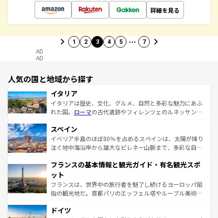
詳細を見る
…
1
2
3
4
5
7
AD
AD
人気の国と地域から探す
イタリア
イタリアは歴史、文化、グルメ、自然と多彩な魅力にあふ
れた国。
ローマ
の古代遺跡やフィレンツェのルネッサンス
美術、ヴェネツィアの運河など、歴史あるスポットはもち
スペイン
ろん、トスカーナの美しい田園風景やアマルフィ海岸の絶
景など、自然景観も見逃せない。観光の合間には、本場の
イベリア半島のほぼ80％を占めるスペインは、太陽が降り
ピザやパスタなど、絶品のイタリア料理を堪能することも
注ぐ地中海沿岸から雄大なピレネー山脈まで、多彩な自然
できる。朝目覚めてから夜眠るまで、すべての瞬間を楽し
と文化が詰まったヨーロッパ屈指の旅行先だ。多様な地域
フランスの基本情報と観光ガイド・有名観光スポ
ませてくれるイタリアで、忘れられない旅をしてみよう！
文化が根付くこの国では、情熱的なフラメンコ、熱気あふ
なお、新着のイタリア情報は
コンテンツ一覧
を参照してほ
れる闘牛、そして美味しいタパスが生活の一部となってい
ット
しい。
る。首都マドリードの洗練された雰囲気や、バルセロナの
フランスは、世界中の旅行者を魅了し続けるヨーロッパ屈
アートに溢れた街角から、地方では古代ローマ遺跡や中世
指の観光地だ。首都パリのエッフェル塔やルーブル美術館
の城塞都市、穏やかなビーチリゾートまで多彩な表情を見
といった象徴的なスポットから、田舎町の古風な美しさま
せる。地方によって風土や気候が異なるスペインはその個
ドイツ
で、幅広い魅力が詰まっている。華麗な宮殿、歴史的な大
性で訪れる人を魅了する。 なお、新着のスペイン情報は
コ