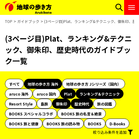
TOP
ガイドブック
(3ページ目)Plat、ランキング&テクニック、御朱印、
(3ページ目)Plat、ランキング&テクニ
ック、御朱印、歴史時代のガイドブッ
ク一覧
すべて
地球の歩き方 海外
地球の歩き方 Jシリーズ（国内）
aruco 海外
aruco 国内
Plat
ランキング&テクニック
Resort Style
島旅
御朱印
歴史時代
旅の図鑑
BOOKS スペシャルコラボ
BOOKS 旅の名言＆絶景
BOOKS 旅と健康
BOOKS 旅の読み物
BOOKS
D-Books
絞り込み条件を追加