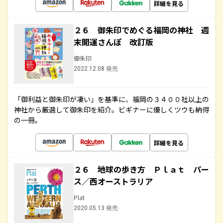
詳細を見る
２６ 御朱印でめぐる福岡の神社 週
末開運さんぽ 改訂版
御朱印
2022.12.08 発売
「御利益と御朱印が凄い」を基準に、福岡の３４００社以上の
神社から厳選して御朱印を紹介。ビギナーに優しくツウも納得
の一冊。
詳細を見る
２６ 地球の歩き方 Ｐｌａｔ パー
ス／西オーストラリア
Plat
2020.05.13 発売