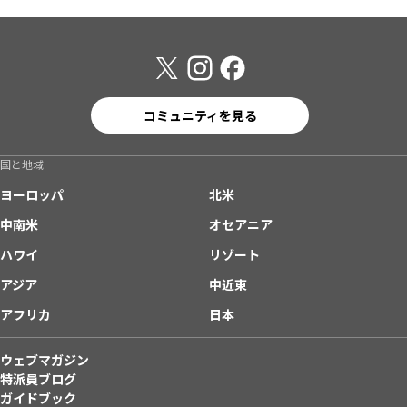
コミュニティを見る
国と地域
ヨーロッパ
北米
中南米
オセアニア
ハワイ
リゾート
アジア
中近東
アフリカ
日本
ウェブマガジン
特派員ブログ
ガイドブック