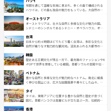
ハワイ
ば市内交通費無料で観光を楽しむこともできる。 なお、新
のような巨大都市は、観光、ショッピング、エンターテイ
着のスイス情報は
コンテンツ一覧
を参照してほしい。
ンメントが詰まった刺激的なスポットだ。一方、アメリカ
年間を通じて温暖な気候に恵まれ、多くの島で構成される
西部には大自然が広がり、グランドキャニオンやイエロー
ハワイは、どの島も独自の魅力をもっている。大自然の神
ストーン国立公園といった絶景が堪能できる。さらに、南
秘を感じたいなら、火山が生み出した壮大な景観を誇るハ
オーストラリア
部のニューオーリンズでは、音楽と美食が融合した独特の
ワイ島は見逃せない。また、定番の観光地といえばオアフ
文化が魅力。旅行者はアメリカの各地域で異なる魅力を楽
島だが、静かな自然を求めるならマウイ島やカウアイ島が
オーストラリアは、壮大な自然と多様な文化が魅力の国。
しみながら、その多様性と豊かな歴史を感じることができ
おすすめ。エメラルドグリーンに輝く海をはじめ、豊かな
シドニーのシンボルであるシドニー・オペラハウス、オー
るだろう。車でのロードトリップや列車の旅も、アメリカ
文化や歴史が息づいている。「アロハスピリット」と呼ば
ストラリア東海岸北部に広がる大サンゴ礁地帯グレートバ
ならではの贅沢な旅のスタイルだ。 なお、新着のアメリカ
台湾
れるおもてなしの心で訪れる人々を迎えてくれるハワイの
リアリーフや大陸中央部にそびえるウルル（エアーズロッ
情報は
コンテンツ一覧
を参照してほしい。
人々、おいしいローカルフードやハワイアンミュージッ
ク）、タスマニアの美しい原生林やケアンズの熱帯雨林な
日本から約４時間ほどでたどり着く台湾は、多彩な文化と
ク、伝統的なフラダンスなど、すべてがハワイの魅力を彩
ど、見どころがたくさん。また、カフェやワイン、オージ
自然が織りなす魅力的な観光地。活気あふれる大都市の台
っている。訪れるたびに新しい発見と感動が待っているハ
ービーフなどの食文化も豊かで、美味しいものであふれて
北やノスタルジックな町並みが人気な九份（ジォウフェ
ワイを、存分に味わってほしい。 なお、新着のハワイ情報
韓国
いる。アクティビティも充実しており、サーフィンやダイ
ン）、静ひつな山岳地帯である台湾東部など、都市の喧騒
は
コンテンツ一覧
を参照してほしい。
ビング、ハイキングなど、アウトドア好きにはたまらな
と山間の静けさが共存しており、訪れる人に新しい発見と
歴史ある王朝文化が残る一方で、最先端のファッションやK
い。オーストラリアの多彩な魅力を存分に味わいつくそ
驚きをもたらしてくれる。また、奥深い台湾の食文化も魅
-POPで世界を席巻している韓国。首都ソウルの宮殿や伝統
う。 なお、新着のオーストラリア情報は
コンテンツ一覧
を
力で、夜市などの屋台グルメから高級料理、ヘルシーで美
家屋が並ぶエリアでは韓国の歴史と文化に浸ることがで
参照してほしい。
ベトナム
容にもいいと評判のスイーツなど、バラエティ豊かな料理
き、地方に足を延ばせば四季折々の自然美を楽しむことが
が味わえる。 なお、新着の台湾情報は
コンテンツ一覧
を参
できる。そして、キムチや焼肉、絶品のストリートフード
豊かな自然と多様な文化が魅力的なベトナム。南北に細長
照してほしい。
まで、さまざまな韓国料理が待っている。夜には、韓国な
く伸びる国土には、広大な田園風景や青々とした山々、世
らではのナイトライフも堪能できる。あたたかいホスピタ
界遺産に登録された壮大な自然景観が点在し、都市部では
タイ
リティに包まれながら、韓国の多彩な魅力を心ゆくまで味
急速な発展と共に伝統が息づく。ハノイの古い町並みやホ
わってみてほしい。 なお、新着の韓国情報は
コンテンツ一
ーチミン市のフランス統治時代の建物も、独特の雰囲気を
タイは、東南アジアに位置する豊かな自然と歴史が息づく
覧
を参照してほしい。
醸し出している。また、バラエティの豊かさとおいしさで
国だ。首都バンコクは高層ビルが立ち並ぶ一方、伝統的な
世界中の食通を魅了してやまないベトナム料理も魅力のひ
寺院や市場がいたるところに点在し、古きよき文化と現代
香港
とつ。フォーやバインミー、ベトナムコーヒーなどは、ぜ
の活気が交差している。北部ではチェンマイなどの山岳地