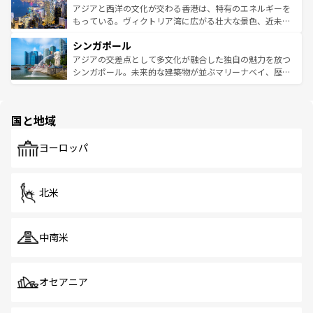
ひ現地で味わいたい。どの地域を訪れてもあたたかい人々
帯で自然と触れ合い、南部ではプーケットやクラビの美し
アジアと西洋の文化が交わる香港は、特有のエネルギーを
が旅行者を迎えてくれるので、きっと忘れられない旅にな
いビーチでリゾート気分を楽しむことができる。タイ料理
もっている。ヴィクトリア湾に広がる壮大な景色、近未来
るはずだ。 なお、新着のベトナム情報は
コンテンツ一覧
を
は世界的に有名で、屋台から高級レストランまで味覚を刺
的なアートスポット、そして歴史と現代が融合した町並
参照してほしい。
シンガポール
激する。気候は一年中温暖で、どの季節にも異なる楽しみ
み、どこを訪れても感動するはず。観光スポットが密集し
が待っている。親しみやすいタイの人々、仏教を中心とし
ており、効率よく見どころを回れるのも魅力。息をのむよ
アジアの交差点として多文化が融合した独自の魅力を放つ
た文化、そして多様な観光資源が、訪れる旅人を魅了し続
うな絶景から文化的な体験まで、香港を存分に楽しみ尽く
シンガポール。未来的な建築物が並ぶマリーナベイ、歴史
ける。 なお、新着のタイ情報は
コンテンツ一覧
を参照して
そう。 なお、新着の香港情報は
コンテンツ一覧
を参照して
と伝統を感じられるエスニックタウン、多数の緑豊かな公
ほしい。
ほしい。
園や自然保護区など、自然が調和した近代的な景観と文化
の多様性あふれるカラフルな町は、どこを歩いても新しい
国と地域
発見がある。さらに、治安のよさや充実した公共交通機関
も、旅行者にとっては魅力的なポイント。グルメも豊富
で、ホーカーズは地元の風情を楽しめる外せないスポット
ヨーロッパ
だ。訪れる人を飽きさせないシンガポールで、多様な魅力
を体感しよう。 なお、新着のシンガポール情報は
コンテン
ツ一覧
を参照してほしい。
北米
中南米
オセアニア