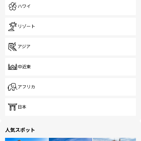
ハワイ
リゾート
アジア
中近東
アフリカ
日本
人気スポット