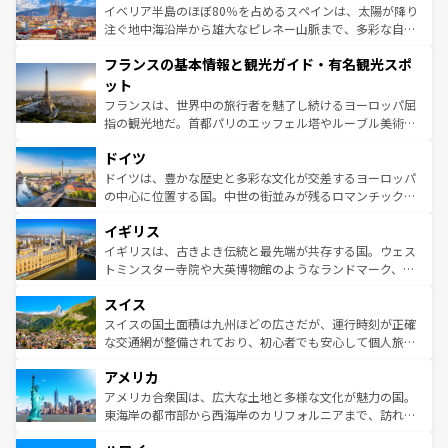
景など、自然景観も見逃せない。観光の合間には、本場の
イベリア半島のほぼ80％を占めるスペインは、太陽が降り
ピザやパスタなど、絶品のイタリア料理を堪能することも
注ぐ地中海沿岸から雄大なピレネー山脈まで、多彩な自然
できる。朝目覚めてから夜眠るまで、すべての瞬間を楽し
と文化が詰まったヨーロッパ屈指の旅行先だ。多様な地域
フランスの基本情報と観光ガイド・有名観光スポ
ませてくれるイタリアで、忘れられない旅をしてみよう！
文化が根付くこの国では、情熱的なフラメンコ、熱気あふ
なお、新着のイタリア情報は
コンテンツ一覧
を参照してほ
れる闘牛、そして美味しいタパスが生活の一部となってい
ット
しい。
る。首都マドリードの洗練された雰囲気や、バルセロナの
フランスは、世界中の旅行者を魅了し続けるヨーロッパ屈
アートに溢れた街角から、地方では古代ローマ遺跡や中世
指の観光地だ。首都パリのエッフェル塔やルーブル美術館
の城塞都市、穏やかなビーチリゾートまで多彩な表情を見
といった象徴的なスポットから、田舎町の古風な美しさま
せる。地方によって風土や気候が異なるスペインはその個
ドイツ
で、幅広い魅力が詰まっている。華麗な宮殿、歴史的な大
性で訪れる人を魅了する。 なお、新着のスペイン情報は
コ
聖堂、美しいビーチ、そして豊かな自然が、訪れる者を心
ドイツは、豊かな歴史と多彩な文化が交差するヨーロッパ
ンテンツ一覧
を参照してほしい。
から魅了する。また、フランスは美食の国としても知ら
の中心に位置する国。中世の街並みが残るロマンチック街
れ、フランス料理はユネスコ無形文化遺産にも登録されて
道から、未来を先取りするようなモダンな都市まで多様な
イギリス
いる。シャンパンの発祥地であるランス、プロヴァンスの
顔を持つこの国は、どこを歩いても飽きることがない。ベ
香り高いラベンダー畑など、多彩な楽しみ方が可能だ。さ
ルリンの文化的活気、バイエルン州のアルプスの絶景、そ
イギリスは、古きよき伝統と最先端が共存する国。ウェス
らに、パリ以外の地域にも魅力が溢れており、どの街角に
してライン川沿いのワイン畑といった風景は必見。ビール
トミンスター寺院や大英博物館のようなランドマーク、歴
も豊かな歴史と文化が息づいている。パリ以外の個性あふ
とソーセージを味わいながら地元の人と過ごす楽しい時間
史ある大学都市、美しい丘陵地帯や牧歌的な風景など、エ
れる地方に足を運ぶとそれぞれで全く異なる文化を体験で
スイス
は、お酒好きな人にはぜひ体験してほしい。 なお、新着の
リアごとに異なる魅力がある。また、優雅なアフタヌーン
きるだろう。 なお、新着のフランス情報は
コンテンツ一覧
ドイツ情報は
コンテンツ一覧
を参照してほしい。
ティー、ビール好きにはたまらない英国パブ、サッカー観
スイスの国土面積は九州ほどの広さだが、運行時刻が正確
を参照してほしい。
戦など、本場だからこそできる体験も豊富。イギリスを旅
な交通網が整備されており、初心者でも安心して個人旅行
して楽しみつくそう。 なお、新着のイギリス情報は
コンテ
を楽しめる。日本同様に時刻表どおりの旅が可能だ。中世
アメリカ
ンツ一覧
を参照してほしい。
の建物がそのまま残る町や、スイスならではのユニークな
博物館もあり、アルプス観光だけでなく町歩きも満喫する
アメリカ合衆国は、広大な土地と多様な文化が魅力の国。
ことができる。国民の所得が高いため物価も高いが、旅行
東海岸の都市部から西海岸のカリフォルニアまで、訪れる
者向けの交通パス提供のサービスもあり、うまく活用すれ
場所ごとに異なる風景と体験が待っている。ニューヨーク