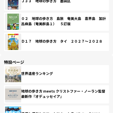
Ｊ３３ 地球の歩き方 墨田区
０２ 地球の歩き方 島旅 奄美大島 喜界島 加計
呂麻島（奄美群島１） ５訂版
Ｄ１７ 地球の歩き方 タイ ２０２７～２０２８
特設ページ
世界遺産ランキング
地球の歩き方 meets クリストファー・ノーラン監督
最新作『オデュッセイア』