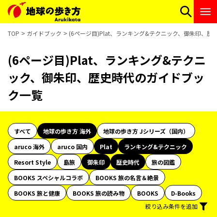
TOP
ガイドブック
(6ページ目)Plat、ランキング&テクニック、御朱印、
(6ページ目)Plat、ランキング&テクニ
ック、御朱印、歴史時代のガイドブッ
ク一覧
すべて
地球の歩き方 海外
地球の歩き方 Jシリーズ（国内）
aruco 海外
aruco 国内
Plat
ランキング&テクニック
Resort Style
島旅
御朱印
歴史時代
旅の図鑑
BOOKS スペシャルコラボ
BOOKS 旅の名言＆絶景
BOOKS 旅と健康
BOOKS 旅の読み物
BOOKS
D-Books
絞り込み条件を追加