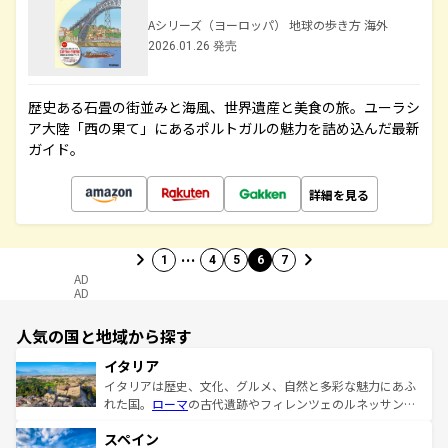
Aシリーズ（ヨーロッパ） 地球の歩き方 海外
2026.01.26 発売
歴史ある石畳の街並みと海風、世界遺産と美食の旅。ユーラシ
ア大陸「西の果て」にあるポルトガルの魅力を詰め込んだ最新
ガイド。
詳細を見る
…
1
4
5
6
7
AD
AD
人気の国と地域から探す
イタリア
イタリアは歴史、文化、グルメ、自然と多彩な魅力にあふ
れた国。
ローマ
の古代遺跡やフィレンツェのルネッサンス
美術、ヴェネツィアの運河など、歴史あるスポットはもち
スペイン
ろん、トスカーナの美しい田園風景やアマルフィ海岸の絶