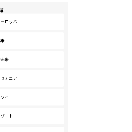
域
ヨーロッパ
北米
中南米
オセアニア
ハワイ
リゾート