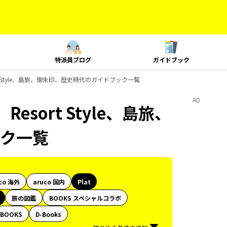
特派員ブログ
ガイドブック
rt Style、島旅、御朱印、歴史時代のガイドブック一覧
AD
esort Style、島旅、
ク一覧
co 海外
aruco 国内
Plat
旅の図鑑
BOOKS スペシャルコラボ
BOOKS
D-Books