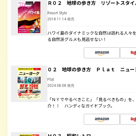
Ｒ０２ 地球の歩き方 リゾートスタイ
Resort Style
2018.11.14 発売
ハワイ島のダイナミックな自然は訪れる人々
る自然派グルメも見逃せない！
０２ 地球の歩き方 Ｐｌａｔ ニュー
Plat
2024.08.08 発売
「ＮＹでやるべきこと」「見るべきもの」を
介！！ ハンディなガイドブック。
Ｈ０３ 昭和レトロ