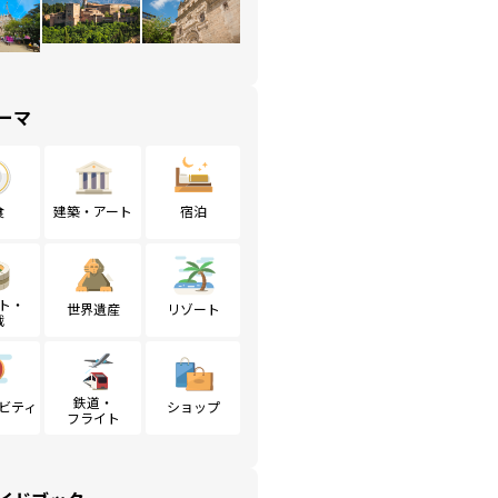
ーマ
食
建築・アート
宿泊
ト・
世界遺産
リゾート
戦
鉄道・
ビティ
ショップ
フライト