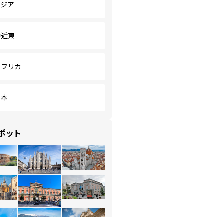
アジア
中近東
アフリカ
日本
ポット