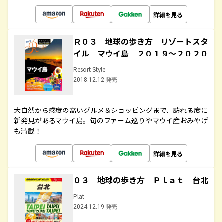
詳細を見る
Ｒ０３ 地球の歩き方 リゾートスタ
イル マウイ島 ２０１９～２０２０
Resort Style
2018.12.12 発売
大自然から感度の高いグルメ＆ショッピングまで、訪れる度に
新発見があるマウイ島。旬のファーム巡りやマウイ産おみやげ
も満載！
詳細を見る
０３ 地球の歩き方 Ｐｌａｔ 台北
Plat
2024.12.19 発売