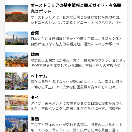
オーストラリアの基本情報と観光ガイド・有名観
部のニューオーリンズでは、音楽と美食が融合した独特の
ワイ島は見逃せない。また、定番の観光地といえばオアフ
文化が魅力。旅行者はアメリカの各地域で異なる魅力を楽
島だが、静かな自然を求めるならマウイ島やカウアイ島が
光スポット
しみながら、その多様性と豊かな歴史を感じることができ
おすすめ。エメラルドグリーンに輝く海をはじめ、豊かな
オーストラリアは、壮大な自然と多様な文化が魅力の国。
るだろう。車でのロードトリップや列車の旅も、アメリカ
文化や歴史が息づいている。「アロハスピリット」と呼ば
シドニーのシンボルであるシドニー・オペラハウス、オー
ならではの贅沢な旅のスタイルだ。 なお、新着のアメリカ
れるおもてなしの心で訪れる人々を迎えてくれるハワイの
ストラリア東海岸北部に広がる大サンゴ礁地帯グレートバ
情報は
コンテンツ一覧
を参照してほしい。
人々、おいしいローカルフードやハワイアンミュージッ
台湾
リアリーフや大陸中央部にそびえるウルル（エアーズロッ
ク、伝統的なフラダンスなど、すべてがハワイの魅力を彩
ク）、タスマニアの美しい原生林やケアンズの熱帯雨林な
日本から約４時間ほどでたどり着く台湾は、多彩な文化と
っている。訪れるたびに新しい発見と感動が待っているハ
ど、見どころがたくさん。また、カフェやワイン、オージ
自然が織りなす魅力的な観光地。活気あふれる大都市の台
ワイを、存分に味わってほしい。 なお、新着のハワイ情報
ービーフなどの食文化も豊かで、美味しいものであふれて
北やノスタルジックな町並みが人気な九份（ジォウフェ
は
コンテンツ一覧
を参照してほしい。
韓国
いる。アクティビティも充実しており、サーフィンやダイ
ン）、静ひつな山岳地帯である台湾東部など、都市の喧騒
ビング、ハイキングなど、アウトドア好きにはたまらな
と山間の静けさが共存しており、訪れる人に新しい発見と
歴史ある王朝文化が残る一方で、最先端のファッションやK
い。オーストラリアの多彩な魅力を存分に味わいつくそ
驚きをもたらしてくれる。また、奥深い台湾の食文化も魅
-POPで世界を席巻している韓国。首都ソウルの宮殿や伝統
う。 なお、新着のオーストラリア情報は
コンテンツ一覧
を
力で、夜市などの屋台グルメから高級料理、ヘルシーで美
家屋が並ぶエリアでは韓国の歴史と文化に浸ることがで
参照してほしい。
ベトナム
容にもいいと評判のスイーツなど、バラエティ豊かな料理
き、地方に足を延ばせば四季折々の自然美を楽しむことが
が味わえる。 なお、新着の台湾情報は
コンテンツ一覧
を参
できる。そして、キムチや焼肉、絶品のストリートフード
豊かな自然と多様な文化が魅力的なベトナム。南北に細長
照してほしい。
まで、さまざまな韓国料理が待っている。夜には、韓国な
く伸びる国土には、広大な田園風景や青々とした山々、世
らではのナイトライフも堪能できる。あたたかいホスピタ
界遺産に登録された壮大な自然景観が点在し、都市部では
タイ
リティに包まれながら、韓国の多彩な魅力を心ゆくまで味
急速な発展と共に伝統が息づく。ハノイの古い町並みやホ
わってみてほしい。 なお、新着の韓国情報は
コンテンツ一
ーチミン市のフランス統治時代の建物も、独特の雰囲気を
タイは、東南アジアに位置する豊かな自然と歴史が息づく
覧
を参照してほしい。
醸し出している。また、バラエティの豊かさとおいしさで
国だ。首都バンコクは高層ビルが立ち並ぶ一方、伝統的な
世界中の食通を魅了してやまないベトナム料理も魅力のひ
寺院や市場がいたるところに点在し、古きよき文化と現代
香港
とつ。フォーやバインミー、ベトナムコーヒーなどは、ぜ
の活気が交差している。北部ではチェンマイなどの山岳地
ひ現地で味わいたい。どの地域を訪れてもあたたかい人々
帯で自然と触れ合い、南部ではプーケットやクラビの美し
アジアと西洋の文化が交わる香港は、特有のエネルギーを
が旅行者を迎えてくれるので、きっと忘れられない旅にな
いビーチでリゾート気分を楽しむことができる。タイ料理
もっている。ヴィクトリア湾に広がる壮大な景色、近未来