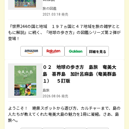
旅の図鑑
2021.03.18 発売
『世界244の国と地域 １９７ヵ国と４７地域を旅の雑学とと
もに解説』に続く、「地球の歩き方」の図鑑シリーズ第２弾が
登場！
詳細を見る
０２ 地球の歩き方 島旅 奄美大
島 喜界島 加計呂麻島（奄美群島
１） ５訂版
島旅
2026.08.06 発売
ようこそ！ 絶景スポットから遊び方、カルチャーまで、島の
人たちが教えてくれた奄美大島の魅力を1冊に凝縮。さあ、島
旅へ。