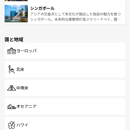
るはずだ。 なお、新着のベトナム情報は
コンテンツ一覧
を
は世界的に有名で、屋台から高級レストランまで味覚を刺
的なアートスポット、そして歴史と現代が融合した町並
参照してほしい。
シンガポール
激する。気候は一年中温暖で、どの季節にも異なる楽しみ
み、どこを訪れても感動するはず。観光スポットが密集し
が待っている。親しみやすいタイの人々、仏教を中心とし
ており、効率よく見どころを回れるのも魅力。息をのむよ
アジアの交差点として多文化が融合した独自の魅力を放つ
た文化、そして多様な観光資源が、訪れる旅人を魅了し続
うな絶景から文化的な体験まで、香港を存分に楽しみ尽く
シンガポール。未来的な建築物が並ぶマリーナベイ、歴史
ける。 なお、新着のタイ情報は
コンテンツ一覧
を参照して
そう。 なお、新着の香港情報は
コンテンツ一覧
を参照して
と伝統を感じられるエスニックタウン、多数の緑豊かな公
ほしい。
ほしい。
園や自然保護区など、自然が調和した近代的な景観と文化
の多様性あふれるカラフルな町は、どこを歩いても新しい
国と地域
発見がある。さらに、治安のよさや充実した公共交通機関
も、旅行者にとっては魅力的なポイント。グルメも豊富
で、ホーカーズは地元の風情を楽しめる外せないスポット
ヨーロッパ
だ。訪れる人を飽きさせないシンガポールで、多様な魅力
を体感しよう。 なお、新着のシンガポール情報は
コンテン
ツ一覧
を参照してほしい。
北米
中南米
オセアニア
ハワイ