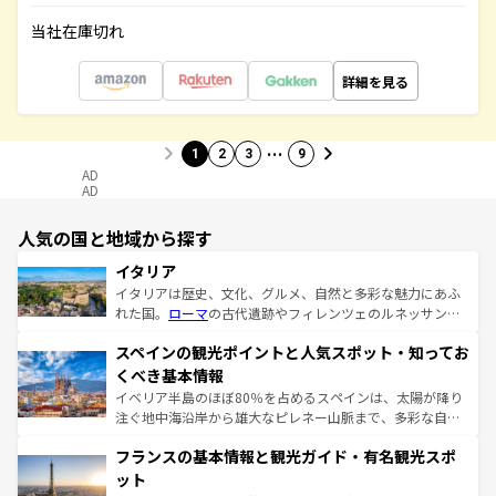
当社在庫切れ
詳細を見る
…
1
2
3
9
AD
AD
人気の国と地域から探す
イタリア
イタリアは歴史、文化、グルメ、自然と多彩な魅力にあふ
れた国。
ローマ
の古代遺跡やフィレンツェのルネッサンス
美術、ヴェネツィアの運河など、歴史あるスポットはもち
スペインの観光ポイントと人気スポット・知ってお
ろん、トスカーナの美しい田園風景やアマルフィ海岸の絶
景など、自然景観も見逃せない。観光の合間には、本場の
くべき基本情報
ピザやパスタなど、絶品のイタリア料理を堪能することも
イベリア半島のほぼ80％を占めるスペインは、太陽が降り
できる。朝目覚めてから夜眠るまで、すべての瞬間を楽し
注ぐ地中海沿岸から雄大なピレネー山脈まで、多彩な自然
ませてくれるイタリアで、忘れられない旅をしてみよう！
と文化が詰まったヨーロッパ屈指の旅行先だ。多様な地域
なお、新着のイタリア情報は
コンテンツ一覧
を参照してほ
フランスの基本情報と観光ガイド・有名観光スポ
文化が根付くこの国では、情熱的なフラメンコ、熱気あふ
しい。
れる闘牛、そして美味しいタパスが生活の一部となってい
ット