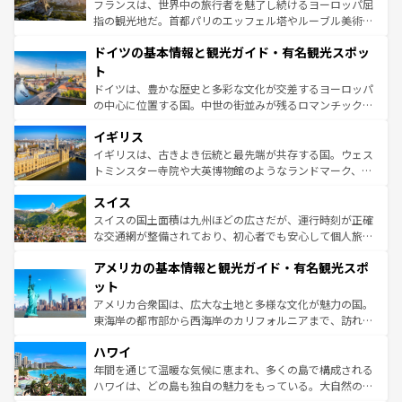
る。首都マドリードの洗練された雰囲気や、バルセロナの
フランスは、世界中の旅行者を魅了し続けるヨーロッパ屈
アートに溢れた街角から、地方では古代ローマ遺跡や中世
指の観光地だ。首都パリのエッフェル塔やルーブル美術館
の城塞都市、穏やかなビーチリゾートまで多彩な表情を見
といった象徴的なスポットから、田舎町の古風な美しさま
せる。地方によって風土や気候が異なるスペインはその個
ドイツの基本情報と観光ガイド・有名観光スポッ
で、幅広い魅力が詰まっている。華麗な宮殿、歴史的な大
性で訪れる人を魅了する。 なお、新着のスペイン情報は
コ
聖堂、美しいビーチ、そして豊かな自然が、訪れる者を心
ト
ンテンツ一覧
を参照してほしい。
から魅了する。また、フランスは美食の国としても知ら
ドイツは、豊かな歴史と多彩な文化が交差するヨーロッパ
れ、フランス料理はユネスコ無形文化遺産にも登録されて
の中心に位置する国。中世の街並みが残るロマンチック街
いる。シャンパンの発祥地であるランス、プロヴァンスの
道から、未来を先取りするようなモダンな都市まで多様な
香り高いラベンダー畑など、多彩な楽しみ方が可能だ。さ
イギリス
顔を持つこの国は、どこを歩いても飽きることがない。ベ
らに、パリ以外の地域にも魅力が溢れており、どの街角に
ルリンの文化的活気、バイエルン州のアルプスの絶景、そ
イギリスは、古きよき伝統と最先端が共存する国。ウェス
も豊かな歴史と文化が息づいている。パリ以外の個性あふ
してライン川沿いのワイン畑といった風景は必見。ビール
トミンスター寺院や大英博物館のようなランドマーク、歴
れる地方に足を運ぶとそれぞれで全く異なる文化を体験で
とソーセージを味わいながら地元の人と過ごす楽しい時間
史ある大学都市、美しい丘陵地帯や牧歌的な風景など、エ
きるだろう。 なお、新着のフランス情報は
コンテンツ一覧
スイス
は、お酒好きな人にはぜひ体験してほしい。 なお、新着の
リアごとに異なる魅力がある。また、優雅なアフタヌーン
を参照してほしい。
ドイツ情報は
コンテンツ一覧
を参照してほしい。
ティー、ビール好きにはたまらない英国パブ、サッカー観
スイスの国土面積は九州ほどの広さだが、運行時刻が正確
戦など、本場だからこそできる体験も豊富。イギリスを旅
な交通網が整備されており、初心者でも安心して個人旅行
して楽しみつくそう。 なお、新着のイギリス情報は
コンテ
を楽しめる。日本同様に時刻表どおりの旅が可能だ。中世
アメリカの基本情報と観光ガイド・有名観光スポ
ンツ一覧
を参照してほしい。
の建物がそのまま残る町や、スイスならではのユニークな
博物館もあり、アルプス観光だけでなく町歩きも満喫する
ット
ことができる。国民の所得が高いため物価も高いが、旅行
アメリカ合衆国は、広大な土地と多様な文化が魅力の国。
者向けの交通パス提供のサービスもあり、うまく活用すれ
東海岸の都市部から西海岸のカリフォルニアまで、訪れる
ば市内交通費無料で観光を楽しむこともできる。 なお、新
場所ごとに異なる風景と体験が待っている。ニューヨーク
着のスイス情報は
コンテンツ一覧
を参照してほしい。
ハワイ
のような巨大都市は、観光、ショッピング、エンターテイ
ンメントが詰まった刺激的なスポットだ。一方、アメリカ
年間を通じて温暖な気候に恵まれ、多くの島で構成される
西部には大自然が広がり、グランドキャニオンやイエロー
ハワイは、どの島も独自の魅力をもっている。大自然の神
ストーン国立公園といった絶景が堪能できる。さらに、南
秘を感じたいなら、火山が生み出した壮大な景観を誇るハ