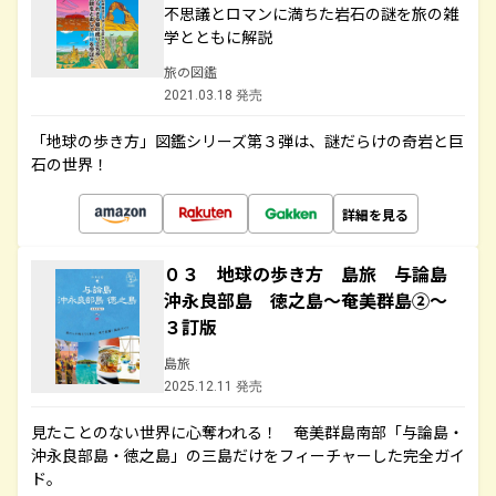
不思議とロマンに満ちた岩石の謎を旅の雑
学とともに解説
旅の図鑑
2021.03.18 発売
「地球の歩き方」図鑑シリーズ第３弾は、謎だらけの奇岩と巨
石の世界！
詳細を見る
０３ 地球の歩き方 島旅 与論島
沖永良部島 徳之島～奄美群島②～
３訂版
島旅
2025.12.11 発売
見たことのない世界に心奪われる！ 奄美群島南部「与論島・
沖永良部島・徳之島」の三島だけをフィーチャーした完全ガイ
ド。