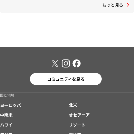
もっと見る
コミュニティを見る
国と地域
ヨーロッパ
北米
中南米
オセアニア
ハワイ
リゾート