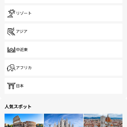
リゾート
アジア
中近東
アフリカ
日本
人気スポット