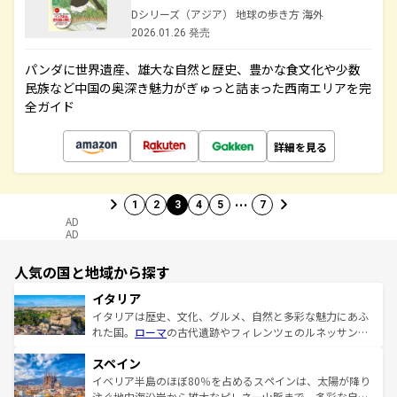
Dシリーズ（アジア） 地球の歩き方 海外
2026.01.26 発売
パンダに世界遺産、雄大な自然と歴史、豊かな食文化や少数
民族など中国の奥深き魅力がぎゅっと詰まった西南エリアを完
全ガイド
詳細を見る
…
1
2
3
4
5
7
AD
AD
人気の国と地域から探す
イタリア
イタリアは歴史、文化、グルメ、自然と多彩な魅力にあふ
れた国。
ローマ
の古代遺跡やフィレンツェのルネッサンス
美術、ヴェネツィアの運河など、歴史あるスポットはもち
スペイン
ろん、トスカーナの美しい田園風景やアマルフィ海岸の絶
景など、自然景観も見逃せない。観光の合間には、本場の
イベリア半島のほぼ80％を占めるスペインは、太陽が降り
ピザやパスタなど、絶品のイタリア料理を堪能することも
注ぐ地中海沿岸から雄大なピレネー山脈まで、多彩な自然