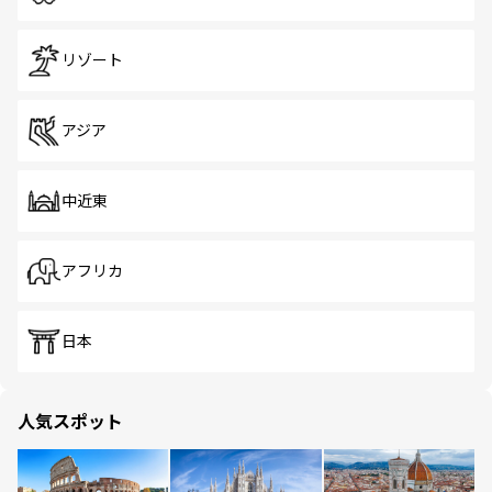
リゾート
アジア
中近東
アフリカ
日本
人気スポット