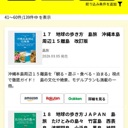
絞り込み条件を追加
41〜60件/139件中 を表示
１７ 地球の歩き方 島旅 沖縄本島
周辺１５離島 改訂版
島旅
2026.03.05 発売
沖縄本島周辺１５離島を「観る・遊ぶ・食べる・泊まる」視点
で徹底ガイド！ 島の文化や絶景、モデルプランも満載の一
冊。
詳細を見る
１８ 地球の歩き方ＪＡＰＡＮ 島
旅 たけとみの島々 竹富島 西表
島 波照間島 小浜島 黒島 鳩間