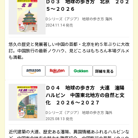
Ｄ０３ 地球の歩き方 北京 ２０２
５～２０２６
Dシリーズ（アジア） 地球の歩き方 海外
2024.11.14 発売
悠久の歴史と発展著しい中国の首都・北京を約５年ぶりに大改
訂。中国旅行の最新ノウハウ、見どころはもちろん本場グルメ
も満載。
詳細を見る
Ｄ０４ 地球の歩き方 大連 瀋陽
ハルビン 中国東北地方の自然と文
化 ２０２６～２０２７
Dシリーズ（アジア） 地球の歩き方 海外
2025.08.13 発売
近代建築の大連、歴史ある瀋陽、異国情緒あふれるハルビンな