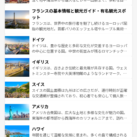
できる。朝目覚めてから夜眠るまで、すべての瞬間を楽し
と文化が詰まったヨーロッパ屈指の旅行先だ。多様な地域
フランスの基本情報と観光ガイド・有名観光スポ
ませてくれるイタリアで、忘れられない旅をしてみよう！
文化が根付くこの国では、情熱的なフラメンコ、熱気あふ
なお、新着のイタリア情報は
コンテンツ一覧
を参照してほ
れる闘牛、そして美味しいタパスが生活の一部となってい
ット
しい。
る。首都マドリードの洗練された雰囲気や、バルセロナの
フランスは、世界中の旅行者を魅了し続けるヨーロッパ屈
アートに溢れた街角から、地方では古代ローマ遺跡や中世
指の観光地だ。首都パリのエッフェル塔やルーブル美術館
の城塞都市、穏やかなビーチリゾートまで多彩な表情を見
といった象徴的なスポットから、田舎町の古風な美しさま
せる。地方によって風土や気候が異なるスペインはその個
ドイツ
で、幅広い魅力が詰まっている。華麗な宮殿、歴史的な大
性で訪れる人を魅了する。 なお、新着のスペイン情報は
コ
聖堂、美しいビーチ、そして豊かな自然が、訪れる者を心
ドイツは、豊かな歴史と多彩な文化が交差するヨーロッパ
ンテンツ一覧
を参照してほしい。
から魅了する。また、フランスは美食の国としても知ら
の中心に位置する国。中世の街並みが残るロマンチック街
れ、フランス料理はユネスコ無形文化遺産にも登録されて
道から、未来を先取りするようなモダンな都市まで多様な
イギリス
いる。シャンパンの発祥地であるランス、プロヴァンスの
顔を持つこの国は、どこを歩いても飽きることがない。ベ
香り高いラベンダー畑など、多彩な楽しみ方が可能だ。さ
ルリンの文化的活気、バイエルン州のアルプスの絶景、そ
イギリスは、古きよき伝統と最先端が共存する国。ウェス
らに、パリ以外の地域にも魅力が溢れており、どの街角に
してライン川沿いのワイン畑といった風景は必見。ビール
トミンスター寺院や大英博物館のようなランドマーク、歴
も豊かな歴史と文化が息づいている。パリ以外の個性あふ
とソーセージを味わいながら地元の人と過ごす楽しい時間
史ある大学都市、美しい丘陵地帯や牧歌的な風景など、エ
れる地方に足を運ぶとそれぞれで全く異なる文化を体験で
スイス
は、お酒好きな人にはぜひ体験してほしい。 なお、新着の
リアごとに異なる魅力がある。また、優雅なアフタヌーン
きるだろう。 なお、新着のフランス情報は
コンテンツ一覧
ドイツ情報は
コンテンツ一覧
を参照してほしい。
ティー、ビール好きにはたまらない英国パブ、サッカー観
スイスの国土面積は九州ほどの広さだが、運行時刻が正確
を参照してほしい。
戦など、本場だからこそできる体験も豊富。イギリスを旅
な交通網が整備されており、初心者でも安心して個人旅行
して楽しみつくそう。 なお、新着のイギリス情報は
コンテ
を楽しめる。日本同様に時刻表どおりの旅が可能だ。中世
アメリカ
ンツ一覧
を参照してほしい。
の建物がそのまま残る町や、スイスならではのユニークな
博物館もあり、アルプス観光だけでなく町歩きも満喫する
アメリカ合衆国は、広大な土地と多様な文化が魅力の国。
ことができる。国民の所得が高いため物価も高いが、旅行
東海岸の都市部から西海岸のカリフォルニアまで、訪れる
者向けの交通パス提供のサービスもあり、うまく活用すれ
場所ごとに異なる風景と体験が待っている。ニューヨーク
ハワイ
ば市内交通費無料で観光を楽しむこともできる。 なお、新
のような巨大都市は、観光、ショッピング、エンターテイ
着のスイス情報は
コンテンツ一覧
を参照してほしい。
ンメントが詰まった刺激的なスポットだ。一方、アメリカ
年間を通じて温暖な気候に恵まれ、多くの島で構成される