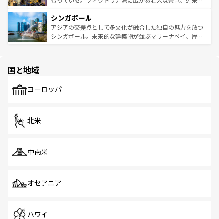
もっている。ヴィクトリア湾に広がる壮大な景色、近未来
るはずだ。 なお、新着のベトナム情報は
コンテンツ一覧
を
は世界的に有名で、屋台から高級レストランまで味覚を刺
的なアートスポット、そして歴史と現代が融合した町並
参照してほしい。
シンガポール
激する。気候は一年中温暖で、どの季節にも異なる楽しみ
み、どこを訪れても感動するはず。観光スポットが密集し
が待っている。親しみやすいタイの人々、仏教を中心とし
ており、効率よく見どころを回れるのも魅力。息をのむよ
アジアの交差点として多文化が融合した独自の魅力を放つ
た文化、そして多様な観光資源が、訪れる旅人を魅了し続
うな絶景から文化的な体験まで、香港を存分に楽しみ尽く
シンガポール。未来的な建築物が並ぶマリーナベイ、歴史
ける。 なお、新着のタイ情報は
コンテンツ一覧
を参照して
そう。 なお、新着の香港情報は
コンテンツ一覧
を参照して
と伝統を感じられるエスニックタウン、多数の緑豊かな公
ほしい。
ほしい。
園や自然保護区など、自然が調和した近代的な景観と文化
の多様性あふれるカラフルな町は、どこを歩いても新しい
国と地域
発見がある。さらに、治安のよさや充実した公共交通機関
も、旅行者にとっては魅力的なポイント。グルメも豊富
で、ホーカーズは地元の風情を楽しめる外せないスポット
ヨーロッパ
だ。訪れる人を飽きさせないシンガポールで、多様な魅力
を体感しよう。 なお、新着のシンガポール情報は
コンテン
ツ一覧
を参照してほしい。
北米
中南米
オセアニア
ハワイ