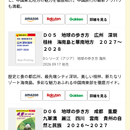
ど、中国東北地方の魅力を徹底紹介。中国旅行の最新ノウハウ
も満載。
詳細を見る
Ｄ０５ 地球の歩き方 広州 深圳
桂林 海南島と華南地方 ２０２７～
２０２８
Dシリーズ（アジア） 地球の歩き方 海外
2026.09.17 発売
歴史と食の都広州、最先端シティ深圳、美しい桂林、新たなリ
ゾート海南島。多彩な魅力あふれる中国南東部を徹底ガイド。
詳細を見る
Ｄ０６ 地球の歩き方 成都 重慶
九寨溝 麗江 四川 雲南 貴州の自
然と民族 ２０２６～２０２７