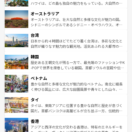
西部には大自然が広がり、グランドキャニオンやイエロー
ハワイは、どの島も独自の魅力をもっている。大自然の神
ストーン国立公園といった絶景が堪能できる。さらに、南
秘を感じたいなら、火山が生み出した壮大な景観を誇るハ
オーストラリア
部のニューオーリンズでは、音楽と美食が融合した独特の
ワイ島は見逃せない。また、定番の観光地といえばオアフ
文化が魅力。旅行者はアメリカの各地域で異なる魅力を楽
島だが、静かな自然を求めるならマウイ島やカウアイ島が
オーストラリアは、壮大な自然と多様な文化が魅力の国。
しみながら、その多様性と豊かな歴史を感じることができ
おすすめ。エメラルドグリーンに輝く海をはじめ、豊かな
シドニーのシンボルであるシドニー・オペラハウス、オー
るだろう。車でのロードトリップや列車の旅も、アメリカ
文化や歴史が息づいている。「アロハスピリット」と呼ば
ストラリア東海岸北部に広がる大サンゴ礁地帯グレートバ
ならではの贅沢な旅のスタイルだ。 なお、新着のアメリカ
台湾
れるおもてなしの心で訪れる人々を迎えてくれるハワイの
リアリーフや大陸中央部にそびえるウルル（エアーズロッ
情報は
コンテンツ一覧
を参照してほしい。
人々、おいしいローカルフードやハワイアンミュージッ
ク）、タスマニアの美しい原生林やケアンズの熱帯雨林な
日本から約４時間ほどでたどり着く台湾は、多彩な文化と
ク、伝統的なフラダンスなど、すべてがハワイの魅力を彩
ど、見どころがたくさん。また、カフェやワイン、オージ
自然が織りなす魅力的な観光地。活気あふれる大都市の台
っている。訪れるたびに新しい発見と感動が待っているハ
ービーフなどの食文化も豊かで、美味しいものであふれて
北やノスタルジックな町並みが人気な九份（ジォウフェ
ワイを、存分に味わってほしい。 なお、新着のハワイ情報
韓国
いる。アクティビティも充実しており、サーフィンやダイ
ン）、静ひつな山岳地帯である台湾東部など、都市の喧騒
は
コンテンツ一覧
を参照してほしい。
ビング、ハイキングなど、アウトドア好きにはたまらな
と山間の静けさが共存しており、訪れる人に新しい発見と
歴史ある王朝文化が残る一方で、最先端のファッションやK
い。オーストラリアの多彩な魅力を存分に味わいつくそ
驚きをもたらしてくれる。また、奥深い台湾の食文化も魅
-POPで世界を席巻している韓国。首都ソウルの宮殿や伝統
う。 なお、新着のオーストラリア情報は
コンテンツ一覧
を
力で、夜市などの屋台グルメから高級料理、ヘルシーで美
家屋が並ぶエリアでは韓国の歴史と文化に浸ることがで
参照してほしい。
ベトナム
容にもいいと評判のスイーツなど、バラエティ豊かな料理
き、地方に足を延ばせば四季折々の自然美を楽しむことが
が味わえる。 なお、新着の台湾情報は
コンテンツ一覧
を参
できる。そして、キムチや焼肉、絶品のストリートフード
豊かな自然と多様な文化が魅力的なベトナム。南北に細長
照してほしい。
まで、さまざまな韓国料理が待っている。夜には、韓国な
く伸びる国土には、広大な田園風景や青々とした山々、世
らではのナイトライフも堪能できる。あたたかいホスピタ
界遺産に登録された壮大な自然景観が点在し、都市部では
タイ
リティに包まれながら、韓国の多彩な魅力を心ゆくまで味
急速な発展と共に伝統が息づく。ハノイの古い町並みやホ
わってみてほしい。 なお、新着の韓国情報は
コンテンツ一
ーチミン市のフランス統治時代の建物も、独特の雰囲気を
タイは、東南アジアに位置する豊かな自然と歴史が息づく
覧
を参照してほしい。
醸し出している。また、バラエティの豊かさとおいしさで
国だ。首都バンコクは高層ビルが立ち並ぶ一方、伝統的な
世界中の食通を魅了してやまないベトナム料理も魅力のひ
寺院や市場がいたるところに点在し、古きよき文化と現代
香港
とつ。フォーやバインミー、ベトナムコーヒーなどは、ぜ
の活気が交差している。北部ではチェンマイなどの山岳地
ひ現地で味わいたい。どの地域を訪れてもあたたかい人々
帯で自然と触れ合い、南部ではプーケットやクラビの美し
アジアと西洋の文化が交わる香港は、特有のエネルギーを
が旅行者を迎えてくれるので、きっと忘れられない旅にな
いビーチでリゾート気分を楽しむことができる。タイ料理