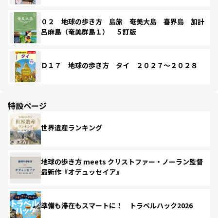
０２ 地球の歩き方 島旅 奄美大島 喜界島 加計
呂麻島（奄美群島１） ５訂版
Ｄ１７ 地球の歩き方 タイ ２０２７～２０２８
特設ページ
世界遺産ランキング
地球の歩き方 meets クリストファー・ノーラン監督
最新作『オデュッセイア』
準備も滞在もスマートに！ トラベルハック2026