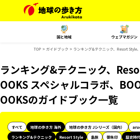
国と地域
ウェブマガジン
TOP
ガイドブック
ランキング&テクニック、Resort St
ランキング&テクニック、Resor
OOKS スペシャルコラボ、BO
OOKSのガイドブック一覧
すべて
地球の歩き方 海外
地球の歩き方 Jシリーズ（国内）
aru
ランキング&テクニック
Resort Style
島旅
御朱印
歴史時