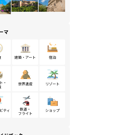
ーマ
食
建築・アート
宿泊
ト・
世界遺産
リゾート
戦
鉄道・
ビティ
ショップ
フライト