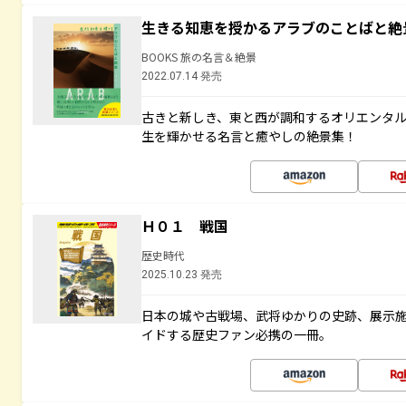
生きる知恵を授かるアラブのことばと絶
BOOKS 旅の名言＆絶景
2022.07.14 発売
古きと新しき、東と西が調和するオリエンタ
生を輝かせる名言と癒やしの絶景集！
Ｈ０１ 戦国
歴史時代
2025.10.23 発売
日本の城や古戦場、武将ゆかりの史跡、展示
イドする歴史ファン必携の一冊。