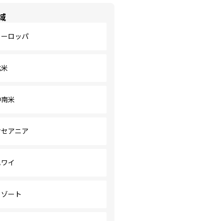
域
ヨーロッパ
北米
中南米
オセアニア
ハワイ
リゾート