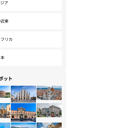
アジア
中近東
アフリカ
日本
ポット