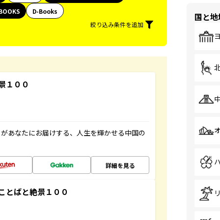
BOOKS
D-Books
国と地
絞り込み条件を追加
景１００
」があなたにお届けする、人生を輝かせる中国の
詳細を見る
ことばと絶景１００