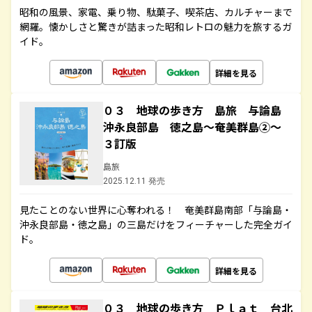
昭和の風景、家電、乗り物、駄菓子、喫茶店、カルチャーまで
網羅。懐かしさと驚きが詰まった昭和レトロの魅力を旅するガ
イド。
詳細を見る
０３ 地球の歩き方 島旅 与論島
沖永良部島 徳之島～奄美群島②～
３訂版
島旅
2025.12.11 発売
見たことのない世界に心奪われる！ 奄美群島南部「与論島・
沖永良部島・徳之島」の三島だけをフィーチャーした完全ガイ
ド。
詳細を見る
０３ 地球の歩き方 Ｐｌａｔ 台北