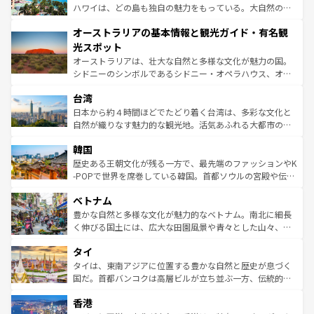
西部には大自然が広がり、グランドキャニオンやイエロー
ハワイは、どの島も独自の魅力をもっている。大自然の神
ストーン国立公園といった絶景が堪能できる。さらに、南
秘を感じたいなら、火山が生み出した壮大な景観を誇るハ
オーストラリアの基本情報と観光ガイド・有名観
部のニューオーリンズでは、音楽と美食が融合した独特の
ワイ島は見逃せない。また、定番の観光地といえばオアフ
文化が魅力。旅行者はアメリカの各地域で異なる魅力を楽
島だが、静かな自然を求めるならマウイ島やカウアイ島が
光スポット
しみながら、その多様性と豊かな歴史を感じることができ
おすすめ。エメラルドグリーンに輝く海をはじめ、豊かな
オーストラリアは、壮大な自然と多様な文化が魅力の国。
るだろう。車でのロードトリップや列車の旅も、アメリカ
文化や歴史が息づいている。「アロハスピリット」と呼ば
シドニーのシンボルであるシドニー・オペラハウス、オー
ならではの贅沢な旅のスタイルだ。 なお、新着のアメリカ
れるおもてなしの心で訪れる人々を迎えてくれるハワイの
ストラリア東海岸北部に広がる大サンゴ礁地帯グレートバ
情報は
コンテンツ一覧
を参照してほしい。
人々、おいしいローカルフードやハワイアンミュージッ
台湾
リアリーフや大陸中央部にそびえるウルル（エアーズロッ
ク、伝統的なフラダンスなど、すべてがハワイの魅力を彩
ク）、タスマニアの美しい原生林やケアンズの熱帯雨林な
日本から約４時間ほどでたどり着く台湾は、多彩な文化と
っている。訪れるたびに新しい発見と感動が待っているハ
ど、見どころがたくさん。また、カフェやワイン、オージ
自然が織りなす魅力的な観光地。活気あふれる大都市の台
ワイを、存分に味わってほしい。 なお、新着のハワイ情報
ービーフなどの食文化も豊かで、美味しいものであふれて
北やノスタルジックな町並みが人気な九份（ジォウフェ
は
コンテンツ一覧
を参照してほしい。
韓国
いる。アクティビティも充実しており、サーフィンやダイ
ン）、静ひつな山岳地帯である台湾東部など、都市の喧騒
ビング、ハイキングなど、アウトドア好きにはたまらな
と山間の静けさが共存しており、訪れる人に新しい発見と
歴史ある王朝文化が残る一方で、最先端のファッションやK
い。オーストラリアの多彩な魅力を存分に味わいつくそ
驚きをもたらしてくれる。また、奥深い台湾の食文化も魅
-POPで世界を席巻している韓国。首都ソウルの宮殿や伝統
う。 なお、新着のオーストラリア情報は
コンテンツ一覧
を
力で、夜市などの屋台グルメから高級料理、ヘルシーで美
家屋が並ぶエリアでは韓国の歴史と文化に浸ることがで
参照してほしい。
ベトナム
容にもいいと評判のスイーツなど、バラエティ豊かな料理
き、地方に足を延ばせば四季折々の自然美を楽しむことが
が味わえる。 なお、新着の台湾情報は
コンテンツ一覧
を参
できる。そして、キムチや焼肉、絶品のストリートフード
豊かな自然と多様な文化が魅力的なベトナム。南北に細長
照してほしい。
まで、さまざまな韓国料理が待っている。夜には、韓国な
く伸びる国土には、広大な田園風景や青々とした山々、世
らではのナイトライフも堪能できる。あたたかいホスピタ
界遺産に登録された壮大な自然景観が点在し、都市部では
タイ
リティに包まれながら、韓国の多彩な魅力を心ゆくまで味
急速な発展と共に伝統が息づく。ハノイの古い町並みやホ
わってみてほしい。 なお、新着の韓国情報は
コンテンツ一
ーチミン市のフランス統治時代の建物も、独特の雰囲気を
タイは、東南アジアに位置する豊かな自然と歴史が息づく
覧
を参照してほしい。
醸し出している。また、バラエティの豊かさとおいしさで
国だ。首都バンコクは高層ビルが立ち並ぶ一方、伝統的な
世界中の食通を魅了してやまないベトナム料理も魅力のひ
寺院や市場がいたるところに点在し、古きよき文化と現代
香港
とつ。フォーやバインミー、ベトナムコーヒーなどは、ぜ
の活気が交差している。北部ではチェンマイなどの山岳地