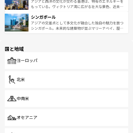
ひ現地で味わいたい。どの地域を訪れてもあたたかい人々
帯で自然と触れ合い、南部ではプーケットやクラビの美し
アジアと西洋の文化が交わる香港は、特有のエネルギーを
が旅行者を迎えてくれるので、きっと忘れられない旅にな
いビーチでリゾート気分を楽しむことができる。タイ料理
もっている。ヴィクトリア湾に広がる壮大な景色、近未来
るはずだ。 なお、新着のベトナム情報は
コンテンツ一覧
を
は世界的に有名で、屋台から高級レストランまで味覚を刺
的なアートスポット、そして歴史と現代が融合した町並
参照してほしい。
シンガポール
激する。気候は一年中温暖で、どの季節にも異なる楽しみ
み、どこを訪れても感動するはず。観光スポットが密集し
が待っている。親しみやすいタイの人々、仏教を中心とし
ており、効率よく見どころを回れるのも魅力。息をのむよ
アジアの交差点として多文化が融合した独自の魅力を放つ
た文化、そして多様な観光資源が、訪れる旅人を魅了し続
うな絶景から文化的な体験まで、香港を存分に楽しみ尽く
シンガポール。未来的な建築物が並ぶマリーナベイ、歴史
ける。 なお、新着のタイ情報は
コンテンツ一覧
を参照して
そう。 なお、新着の香港情報は
コンテンツ一覧
を参照して
と伝統を感じられるエスニックタウン、多数の緑豊かな公
ほしい。
ほしい。
園や自然保護区など、自然が調和した近代的な景観と文化
の多様性あふれるカラフルな町は、どこを歩いても新しい
国と地域
発見がある。さらに、治安のよさや充実した公共交通機関
も、旅行者にとっては魅力的なポイント。グルメも豊富
で、ホーカーズは地元の風情を楽しめる外せないスポット
ヨーロッパ
だ。訪れる人を飽きさせないシンガポールで、多様な魅力
を体感しよう。 なお、新着のシンガポール情報は
コンテン
ツ一覧
を参照してほしい。
北米
中南米
オセアニア