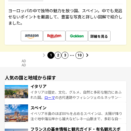
ヨーロッパの中で独特の魅力を放つ国、スペイン。中でも見逃
せないポイントを厳選して、豊富な写真と詳しい図解で紹介し
ました。
詳細を見る
…
1
2
3
10
AD
AD
人気の国と地域から探す
イタリア
イタリアは歴史、文化、グルメ、自然と多彩な魅力にあふ
れた国。
ローマ
の古代遺跡やフィレンツェのルネッサンス
美術、ヴェネツィアの運河など、歴史あるスポットはもち
スペイン
ろん、トスカーナの美しい田園風景やアマルフィ海岸の絶
景など、自然景観も見逃せない。観光の合間には、本場の
イベリア半島のほぼ80％を占めるスペインは、太陽が降り
ピザやパスタなど、絶品のイタリア料理を堪能することも
注ぐ地中海沿岸から雄大なピレネー山脈まで、多彩な自然
できる。朝目覚めてから夜眠るまで、すべての瞬間を楽し
と文化が詰まったヨーロッパ屈指の旅行先だ。多様な地域
フランスの基本情報と観光ガイド・有名観光スポ
ませてくれるイタリアで、忘れられない旅をしてみよう！
文化が根付くこの国では、情熱的なフラメンコ、熱気あふ