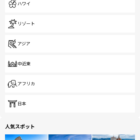
ハワイ
リゾート
アジア
中近東
アフリカ
日本
人気スポット