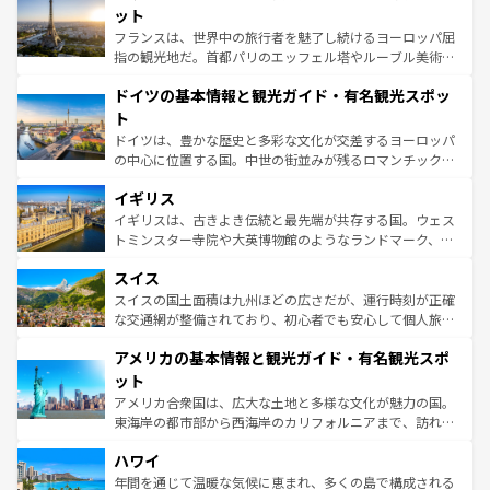
なお、新着のイタリア情報は
コンテンツ一覧
を参照してほ
れる闘牛、そして美味しいタパスが生活の一部となってい
ット
しい。
る。首都マドリードの洗練された雰囲気や、バルセロナの
フランスは、世界中の旅行者を魅了し続けるヨーロッパ屈
アートに溢れた街角から、地方では古代ローマ遺跡や中世
指の観光地だ。首都パリのエッフェル塔やルーブル美術館
の城塞都市、穏やかなビーチリゾートまで多彩な表情を見
といった象徴的なスポットから、田舎町の古風な美しさま
せる。地方によって風土や気候が異なるスペインはその個
ドイツの基本情報と観光ガイド・有名観光スポッ
で、幅広い魅力が詰まっている。華麗な宮殿、歴史的な大
性で訪れる人を魅了する。 なお、新着のスペイン情報は
コ
聖堂、美しいビーチ、そして豊かな自然が、訪れる者を心
ト
ンテンツ一覧
を参照してほしい。
から魅了する。また、フランスは美食の国としても知ら
ドイツは、豊かな歴史と多彩な文化が交差するヨーロッパ
れ、フランス料理はユネスコ無形文化遺産にも登録されて
の中心に位置する国。中世の街並みが残るロマンチック街
いる。シャンパンの発祥地であるランス、プロヴァンスの
道から、未来を先取りするようなモダンな都市まで多様な
香り高いラベンダー畑など、多彩な楽しみ方が可能だ。さ
イギリス
顔を持つこの国は、どこを歩いても飽きることがない。ベ
らに、パリ以外の地域にも魅力が溢れており、どの街角に
ルリンの文化的活気、バイエルン州のアルプスの絶景、そ
イギリスは、古きよき伝統と最先端が共存する国。ウェス
も豊かな歴史と文化が息づいている。パリ以外の個性あふ
してライン川沿いのワイン畑といった風景は必見。ビール
トミンスター寺院や大英博物館のようなランドマーク、歴
れる地方に足を運ぶとそれぞれで全く異なる文化を体験で
とソーセージを味わいながら地元の人と過ごす楽しい時間
史ある大学都市、美しい丘陵地帯や牧歌的な風景など、エ
きるだろう。 なお、新着のフランス情報は
コンテンツ一覧
スイス
は、お酒好きな人にはぜひ体験してほしい。 なお、新着の
リアごとに異なる魅力がある。また、優雅なアフタヌーン
を参照してほしい。
ドイツ情報は
コンテンツ一覧
を参照してほしい。
ティー、ビール好きにはたまらない英国パブ、サッカー観
スイスの国土面積は九州ほどの広さだが、運行時刻が正確
戦など、本場だからこそできる体験も豊富。イギリスを旅
な交通網が整備されており、初心者でも安心して個人旅行
して楽しみつくそう。 なお、新着のイギリス情報は
コンテ
を楽しめる。日本同様に時刻表どおりの旅が可能だ。中世
アメリカの基本情報と観光ガイド・有名観光スポ
ンツ一覧
を参照してほしい。
の建物がそのまま残る町や、スイスならではのユニークな
博物館もあり、アルプス観光だけでなく町歩きも満喫する
ット
ことができる。国民の所得が高いため物価も高いが、旅行
アメリカ合衆国は、広大な土地と多様な文化が魅力の国。
者向けの交通パス提供のサービスもあり、うまく活用すれ
東海岸の都市部から西海岸のカリフォルニアまで、訪れる
ば市内交通費無料で観光を楽しむこともできる。 なお、新
場所ごとに異なる風景と体験が待っている。ニューヨーク
着のスイス情報は
コンテンツ一覧
を参照してほしい。
ハワイ
のような巨大都市は、観光、ショッピング、エンターテイ
ンメントが詰まった刺激的なスポットだ。一方、アメリカ
年間を通じて温暖な気候に恵まれ、多くの島で構成される