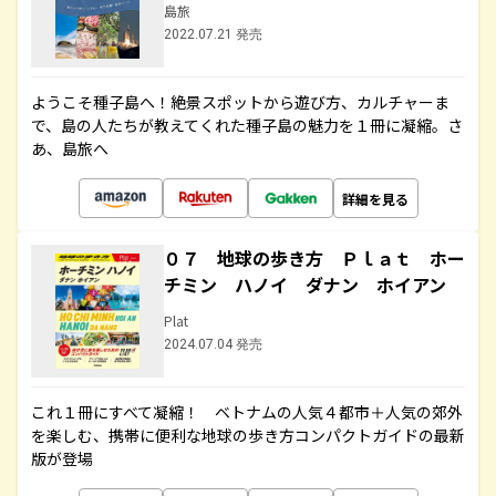
島旅
2022.07.21 発売
ようこそ種子島へ！絶景スポットから遊び方、カルチャーま
で、島の人たちが教えてくれた種子島の魅力を１冊に凝縮。さ
あ、島旅へ
詳細を見る
０７ 地球の歩き方 Ｐｌａｔ ホー
チミン ハノイ ダナン ホイアン
Plat
2024.07.04 発売
これ１冊にすべて凝縮！ ベトナムの人気４都市＋人気の郊外
を楽しむ、携帯に便利な地球の歩き方コンパクトガイドの最新
版が登場