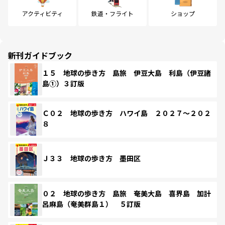
アクティビティ
鉄道・フライト
ショップ
新刊ガイドブック
１５ 地球の歩き方 島旅 伊豆大島 利島（伊豆諸
島①）３訂版
Ｃ０２ 地球の歩き方 ハワイ島 ２０２７～２０２
８
Ｊ３３ 地球の歩き方 墨田区
０２ 地球の歩き方 島旅 奄美大島 喜界島 加計
呂麻島（奄美群島１） ５訂版