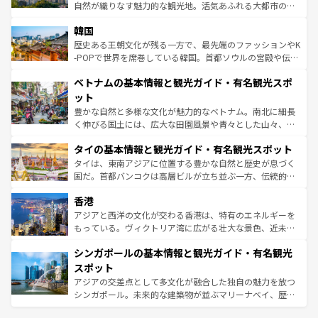
っている。訪れるたびに新しい発見と感動が待っているハ
ど、見どころがたくさん。また、カフェやワイン、オージ
自然が織りなす魅力的な観光地。活気あふれる大都市の台
ワイを、存分に味わってほしい。 なお、新着のハワイ情報
ービーフなどの食文化も豊かで、美味しいものであふれて
北やノスタルジックな町並みが人気な九份（ジォウフェ
は
コンテンツ一覧
を参照してほしい。
韓国
いる。アクティビティも充実しており、サーフィンやダイ
ン）、静ひつな山岳地帯である台湾東部など、都市の喧騒
ビング、ハイキングなど、アウトドア好きにはたまらな
と山間の静けさが共存しており、訪れる人に新しい発見と
歴史ある王朝文化が残る一方で、最先端のファッションやK
い。オーストラリアの多彩な魅力を存分に味わいつくそ
驚きをもたらしてくれる。また、奥深い台湾の食文化も魅
-POPで世界を席巻している韓国。首都ソウルの宮殿や伝統
う。 なお、新着のオーストラリア情報は
コンテンツ一覧
を
力で、夜市などの屋台グルメから高級料理、ヘルシーで美
家屋が並ぶエリアでは韓国の歴史と文化に浸ることがで
参照してほしい。
ベトナムの基本情報と観光ガイド・有名観光スポ
容にもいいと評判のスイーツなど、バラエティ豊かな料理
き、地方に足を延ばせば四季折々の自然美を楽しむことが
が味わえる。 なお、新着の台湾情報は
コンテンツ一覧
を参
できる。そして、キムチや焼肉、絶品のストリートフード
ット
照してほしい。
まで、さまざまな韓国料理が待っている。夜には、韓国な
豊かな自然と多様な文化が魅力的なベトナム。南北に細長
らではのナイトライフも堪能できる。あたたかいホスピタ
く伸びる国土には、広大な田園風景や青々とした山々、世
リティに包まれながら、韓国の多彩な魅力を心ゆくまで味
界遺産に登録された壮大な自然景観が点在し、都市部では
わってみてほしい。 なお、新着の韓国情報は
コンテンツ一
タイの基本情報と観光ガイド・有名観光スポット
急速な発展と共に伝統が息づく。ハノイの古い町並みやホ
覧
を参照してほしい。
ーチミン市のフランス統治時代の建物も、独特の雰囲気を
タイは、東南アジアに位置する豊かな自然と歴史が息づく
醸し出している。また、バラエティの豊かさとおいしさで
国だ。首都バンコクは高層ビルが立ち並ぶ一方、伝統的な
世界中の食通を魅了してやまないベトナム料理も魅力のひ
寺院や市場がいたるところに点在し、古きよき文化と現代
香港
とつ。フォーやバインミー、ベトナムコーヒーなどは、ぜ
の活気が交差している。北部ではチェンマイなどの山岳地
ひ現地で味わいたい。どの地域を訪れてもあたたかい人々
帯で自然と触れ合い、南部ではプーケットやクラビの美し
アジアと西洋の文化が交わる香港は、特有のエネルギーを
が旅行者を迎えてくれるので、きっと忘れられない旅にな
いビーチでリゾート気分を楽しむことができる。タイ料理
もっている。ヴィクトリア湾に広がる壮大な景色、近未来
るはずだ。 なお、新着のベトナム情報は
コンテンツ一覧
を
は世界的に有名で、屋台から高級レストランまで味覚を刺
的なアートスポット、そして歴史と現代が融合した町並
参照してほしい。
シンガポールの基本情報と観光ガイド・有名観光
激する。気候は一年中温暖で、どの季節にも異なる楽しみ
み、どこを訪れても感動するはず。観光スポットが密集し
が待っている。親しみやすいタイの人々、仏教を中心とし
ており、効率よく見どころを回れるのも魅力。息をのむよ
スポット
た文化、そして多様な観光資源が、訪れる旅人を魅了し続
うな絶景から文化的な体験まで、香港を存分に楽しみ尽く
アジアの交差点として多文化が融合した独自の魅力を放つ
ける。 なお、新着のタイ情報は
コンテンツ一覧
を参照して
そう。 なお、新着の香港情報は
コンテンツ一覧
を参照して
シンガポール。未来的な建築物が並ぶマリーナベイ、歴史
ほしい。
ほしい。
と伝統を感じられるエスニックタウン、多数の緑豊かな公