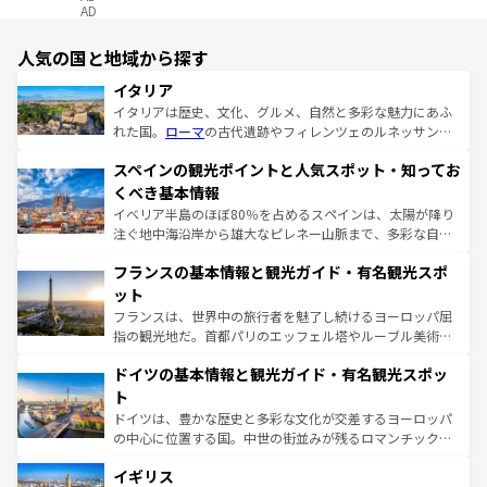
AD
人気の国と地域から探す
イタリア
イタリアは歴史、文化、グルメ、自然と多彩な魅力にあふ
れた国。
ローマ
の古代遺跡やフィレンツェのルネッサンス
美術、ヴェネツィアの運河など、歴史あるスポットはもち
スペインの観光ポイントと人気スポット・知ってお
ろん、トスカーナの美しい田園風景やアマルフィ海岸の絶
景など、自然景観も見逃せない。観光の合間には、本場の
くべき基本情報
ピザやパスタなど、絶品のイタリア料理を堪能することも
イベリア半島のほぼ80％を占めるスペインは、太陽が降り
できる。朝目覚めてから夜眠るまで、すべての瞬間を楽し
注ぐ地中海沿岸から雄大なピレネー山脈まで、多彩な自然
ませてくれるイタリアで、忘れられない旅をしてみよう！
と文化が詰まったヨーロッパ屈指の旅行先だ。多様な地域
なお、新着のイタリア情報は
コンテンツ一覧
を参照してほ
フランスの基本情報と観光ガイド・有名観光スポ
文化が根付くこの国では、情熱的なフラメンコ、熱気あふ
しい。
れる闘牛、そして美味しいタパスが生活の一部となってい
ット
る。首都マドリードの洗練された雰囲気や、バルセロナの
フランスは、世界中の旅行者を魅了し続けるヨーロッパ屈
アートに溢れた街角から、地方では古代ローマ遺跡や中世
指の観光地だ。首都パリのエッフェル塔やルーブル美術館
の城塞都市、穏やかなビーチリゾートまで多彩な表情を見
といった象徴的なスポットから、田舎町の古風な美しさま
せる。地方によって風土や気候が異なるスペインはその個
ドイツの基本情報と観光ガイド・有名観光スポッ
で、幅広い魅力が詰まっている。華麗な宮殿、歴史的な大
性で訪れる人を魅了する。 なお、新着のスペイン情報は
コ
聖堂、美しいビーチ、そして豊かな自然が、訪れる者を心
ト
ンテンツ一覧
を参照してほしい。
から魅了する。また、フランスは美食の国としても知ら
ドイツは、豊かな歴史と多彩な文化が交差するヨーロッパ
れ、フランス料理はユネスコ無形文化遺産にも登録されて
の中心に位置する国。中世の街並みが残るロマンチック街
いる。シャンパンの発祥地であるランス、プロヴァンスの
道から、未来を先取りするようなモダンな都市まで多様な
香り高いラベンダー畑など、多彩な楽しみ方が可能だ。さ
イギリス
顔を持つこの国は、どこを歩いても飽きることがない。ベ