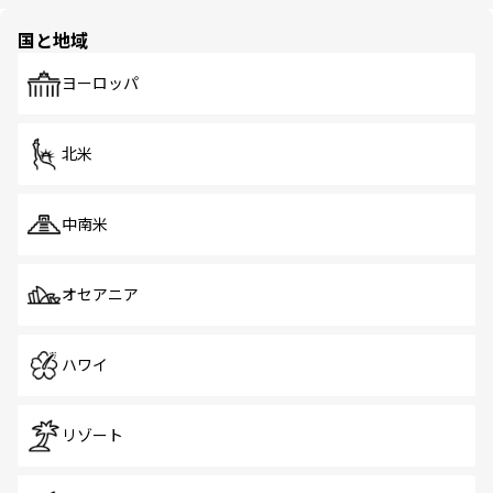
園や自然保護区など、自然が調和した近代的な景観と文化
の多様性あふれるカラフルな町は、どこを歩いても新しい
国と地域
発見がある。さらに、治安のよさや充実した公共交通機関
も、旅行者にとっては魅力的なポイント。グルメも豊富
で、ホーカーズは地元の風情を楽しめる外せないスポット
ヨーロッパ
だ。訪れる人を飽きさせないシンガポールで、多様な魅力
を体感しよう。 なお、新着のシンガポール情報は
コンテン
ツ一覧
を参照してほしい。
北米
中南米
オセアニア
ハワイ
リゾート