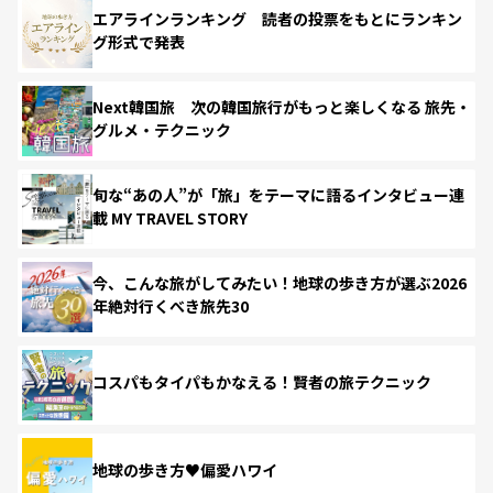
エアラインランキング 読者の投票をもとにランキン
グ形式で発表
Next韓国旅 次の韓国旅行がもっと楽しくなる 旅先・
グルメ・テクニック
旬な“あの人”が「旅」をテーマに語るインタビュー連
載 MY TRAVEL STORY
今、こんな旅がしてみたい！地球の歩き方が選ぶ2026
年絶対行くべき旅先30
コスパもタイパもかなえる！賢者の旅テクニック
地球の歩き方♥偏愛ハワイ