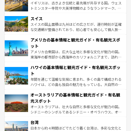
らに、パリ以外の地域にも魅力が溢れており、どの街角に
ルリンの文化的活気、バイエルン州のアルプスの絶景、そ
イギリスは、古きよき伝統と最先端が共存する国。ウェス
も豊かな歴史と文化が息づいている。パリ以外の個性あふ
してライン川沿いのワイン畑といった風景は必見。ビール
トミンスター寺院や大英博物館のようなランドマーク、歴
れる地方に足を運ぶとそれぞれで全く異なる文化を体験で
とソーセージを味わいながら地元の人と過ごす楽しい時間
史ある大学都市、美しい丘陵地帯や牧歌的な風景など、エ
きるだろう。 なお、新着のフランス情報は
コンテンツ一覧
スイス
は、お酒好きな人にはぜひ体験してほしい。 なお、新着の
リアごとに異なる魅力がある。また、優雅なアフタヌーン
を参照してほしい。
ドイツ情報は
コンテンツ一覧
を参照してほしい。
ティー、ビール好きにはたまらない英国パブ、サッカー観
スイスの国土面積は九州ほどの広さだが、運行時刻が正確
戦など、本場だからこそできる体験も豊富。イギリスを旅
な交通網が整備されており、初心者でも安心して個人旅行
して楽しみつくそう。 なお、新着のイギリス情報は
コンテ
を楽しめる。日本同様に時刻表どおりの旅が可能だ。中世
アメリカの基本情報と観光ガイド・有名観光スポ
ンツ一覧
を参照してほしい。
の建物がそのまま残る町や、スイスならではのユニークな
博物館もあり、アルプス観光だけでなく町歩きも満喫する
ット
ことができる。国民の所得が高いため物価も高いが、旅行
アメリカ合衆国は、広大な土地と多様な文化が魅力の国。
者向けの交通パス提供のサービスもあり、うまく活用すれ
東海岸の都市部から西海岸のカリフォルニアまで、訪れる
ば市内交通費無料で観光を楽しむこともできる。 なお、新
場所ごとに異なる風景と体験が待っている。ニューヨーク
着のスイス情報は
コンテンツ一覧
を参照してほしい。
ハワイの基本情報と観光ガイド・有名観光スポッ
のような巨大都市は、観光、ショッピング、エンターテイ
ンメントが詰まった刺激的なスポットだ。一方、アメリカ
ト
西部には大自然が広がり、グランドキャニオンやイエロー
年間を通じて温暖な気候に恵まれ、多くの島で構成される
ストーン国立公園といった絶景が堪能できる。さらに、南
ハワイは、どの島も独自の魅力をもっている。大自然の神
部のニューオーリンズでは、音楽と美食が融合した独特の
秘を感じたいなら、火山が生み出した壮大な景観を誇るハ
文化が魅力。旅行者はアメリカの各地域で異なる魅力を楽
オーストラリアの基本情報と観光ガイド・有名観
ワイ島は見逃せない。また、定番の観光地といえばオアフ
しみながら、その多様性と豊かな歴史を感じることができ
島だが、静かな自然を求めるならマウイ島やカウアイ島が
光スポット
るだろう。車でのロードトリップや列車の旅も、アメリカ
おすすめ。エメラルドグリーンに輝く海をはじめ、豊かな
オーストラリアは、壮大な自然と多様な文化が魅力の国。
ならではの贅沢な旅のスタイルだ。 なお、新着のアメリカ
文化や歴史が息づいている。「アロハスピリット」と呼ば
シドニーのシンボルであるシドニー・オペラハウス、オー
情報は
コンテンツ一覧
を参照してほしい。
れるおもてなしの心で訪れる人々を迎えてくれるハワイの
ストラリア東海岸北部に広がる大サンゴ礁地帯グレートバ
人々、おいしいローカルフードやハワイアンミュージッ
台湾
リアリーフや大陸中央部にそびえるウルル（エアーズロッ
ク、伝統的なフラダンスなど、すべてがハワイの魅力を彩
ク）、タスマニアの美しい原生林やケアンズの熱帯雨林な
日本から約４時間ほどでたどり着く台湾は、多彩な文化と