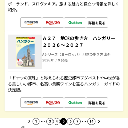
ポーランド、スロヴァキア。旅する魅力と役立つ情報を詳しく
紹介。
詳細を見る
Ａ２７ 地球の歩き方 ハンガリー
２０２６～２０２７
Aシリーズ（ヨーロッパ） 地球の歩き方 海外
2026.01.19 発売
「ドナウの真珠」と称えられる歴史都市ブダペストや中世が香
る美しい小都市、名高い貴腐ワインを巡るハンガリーガイドの
決定版。
詳細を見る
…
…
1
3
4
5
6
7
14
AD