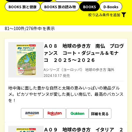
BOOKS 旅と健康
BOOKS 旅の読み物
BOOKS
D-Books
絞り込み条件を追加
81〜100件/276件中 を表示
Ａ０８ 地球の歩き方 南仏 プロヴ
ァンス コート・ダジュール＆モナ
コ ２０２５～２０２６
Aシリーズ（ヨーロッパ） 地球の歩き方 海外
2024.10.17 発売
地中海に面した豊かな自然と太陽の恵みいっぱいの絶品グル
メ。ピカソやセザンヌが愛した美しい南仏で、最高のバカンス
を！
詳細を見る
Ａ０９ 地球の歩き方 イタリア ２