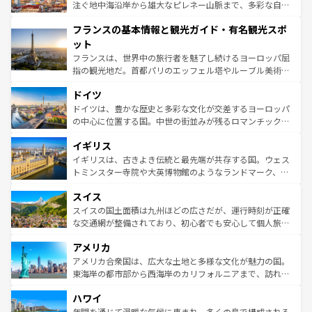
ピザやパスタなど、絶品のイタリア料理を堪能することも
注ぐ地中海沿岸から雄大なピレネー山脈まで、多彩な自然
できる。朝目覚めてから夜眠るまで、すべての瞬間を楽し
と文化が詰まったヨーロッパ屈指の旅行先だ。多様な地域
フランスの基本情報と観光ガイド・有名観光スポ
ませてくれるイタリアで、忘れられない旅をしてみよう！
文化が根付くこの国では、情熱的なフラメンコ、熱気あふ
なお、新着のイタリア情報は
コンテンツ一覧
を参照してほ
れる闘牛、そして美味しいタパスが生活の一部となってい
ット
しい。
る。首都マドリードの洗練された雰囲気や、バルセロナの
フランスは、世界中の旅行者を魅了し続けるヨーロッパ屈
アートに溢れた街角から、地方では古代ローマ遺跡や中世
指の観光地だ。首都パリのエッフェル塔やルーブル美術館
の城塞都市、穏やかなビーチリゾートまで多彩な表情を見
といった象徴的なスポットから、田舎町の古風な美しさま
せる。地方によって風土や気候が異なるスペインはその個
ドイツ
で、幅広い魅力が詰まっている。華麗な宮殿、歴史的な大
性で訪れる人を魅了する。 なお、新着のスペイン情報は
コ
聖堂、美しいビーチ、そして豊かな自然が、訪れる者を心
ドイツは、豊かな歴史と多彩な文化が交差するヨーロッパ
ンテンツ一覧
を参照してほしい。
から魅了する。また、フランスは美食の国としても知ら
の中心に位置する国。中世の街並みが残るロマンチック街
れ、フランス料理はユネスコ無形文化遺産にも登録されて
道から、未来を先取りするようなモダンな都市まで多様な
イギリス
いる。シャンパンの発祥地であるランス、プロヴァンスの
顔を持つこの国は、どこを歩いても飽きることがない。ベ
香り高いラベンダー畑など、多彩な楽しみ方が可能だ。さ
ルリンの文化的活気、バイエルン州のアルプスの絶景、そ
イギリスは、古きよき伝統と最先端が共存する国。ウェス
らに、パリ以外の地域にも魅力が溢れており、どの街角に
してライン川沿いのワイン畑といった風景は必見。ビール
トミンスター寺院や大英博物館のようなランドマーク、歴
も豊かな歴史と文化が息づいている。パリ以外の個性あふ
とソーセージを味わいながら地元の人と過ごす楽しい時間
史ある大学都市、美しい丘陵地帯や牧歌的な風景など、エ
れる地方に足を運ぶとそれぞれで全く異なる文化を体験で
スイス
は、お酒好きな人にはぜひ体験してほしい。 なお、新着の
リアごとに異なる魅力がある。また、優雅なアフタヌーン
きるだろう。 なお、新着のフランス情報は
コンテンツ一覧
ドイツ情報は
コンテンツ一覧
を参照してほしい。
ティー、ビール好きにはたまらない英国パブ、サッカー観
スイスの国土面積は九州ほどの広さだが、運行時刻が正確
を参照してほしい。
戦など、本場だからこそできる体験も豊富。イギリスを旅
な交通網が整備されており、初心者でも安心して個人旅行
して楽しみつくそう。 なお、新着のイギリス情報は
コンテ
を楽しめる。日本同様に時刻表どおりの旅が可能だ。中世
アメリカ
ンツ一覧
を参照してほしい。
の建物がそのまま残る町や、スイスならではのユニークな
博物館もあり、アルプス観光だけでなく町歩きも満喫する
アメリカ合衆国は、広大な土地と多様な文化が魅力の国。
ことができる。国民の所得が高いため物価も高いが、旅行
東海岸の都市部から西海岸のカリフォルニアまで、訪れる
者向けの交通パス提供のサービスもあり、うまく活用すれ
場所ごとに異なる風景と体験が待っている。ニューヨーク
ハワイ
ば市内交通費無料で観光を楽しむこともできる。 なお、新
のような巨大都市は、観光、ショッピング、エンターテイ
着のスイス情報は
コンテンツ一覧
を参照してほしい。
ンメントが詰まった刺激的なスポットだ。一方、アメリカ
年間を通じて温暖な気候に恵まれ、多くの島で構成される