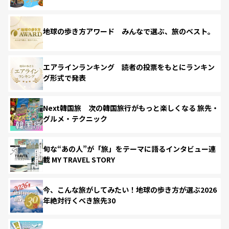
地球の歩き方アワード みんなで選ぶ、旅のベスト。
エアラインランキング 読者の投票をもとにランキン
グ形式で発表
Next韓国旅 次の韓国旅行がもっと楽しくなる 旅先・
グルメ・テクニック
旬な“あの人”が「旅」をテーマに語るインタビュー連
載 MY TRAVEL STORY
今、こんな旅がしてみたい！地球の歩き方が選ぶ2026
年絶対行くべき旅先30