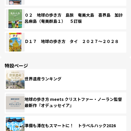
０２ 地球の歩き方 島旅 奄美大島 喜界島 加計
呂麻島（奄美群島１） ５訂版
Ｄ１７ 地球の歩き方 タイ ２０２７～２０２８
特設ページ
世界遺産ランキング
地球の歩き方 meets クリストファー・ノーラン監督
最新作『オデュッセイア』
準備も滞在もスマートに！ トラベルハック2026