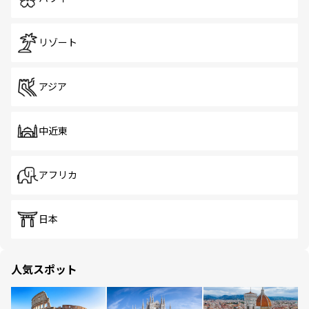
リゾート
アジア
中近東
アフリカ
日本
人気スポット