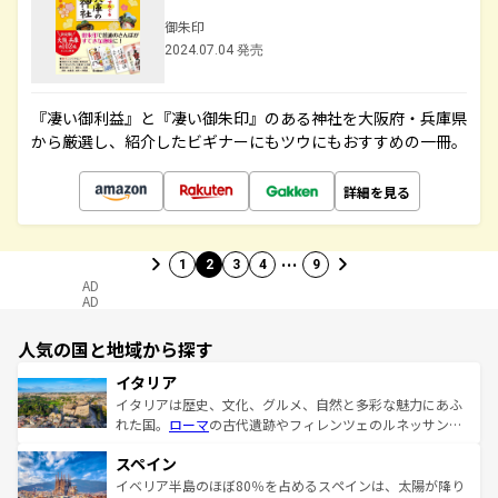
御朱印
2024.07.04 発売
『凄い御利益』と『凄い御朱印』のある神社を大阪府・兵庫県
から厳選し、紹介したビギナーにもツウにもおすすめの一冊。
詳細を見る
…
1
2
3
4
9
AD
AD
人気の国と地域から探す
イタリア
イタリアは歴史、文化、グルメ、自然と多彩な魅力にあふ
れた国。
ローマ
の古代遺跡やフィレンツェのルネッサンス
美術、ヴェネツィアの運河など、歴史あるスポットはもち
スペイン
ろん、トスカーナの美しい田園風景やアマルフィ海岸の絶
景など、自然景観も見逃せない。観光の合間には、本場の
イベリア半島のほぼ80％を占めるスペインは、太陽が降り