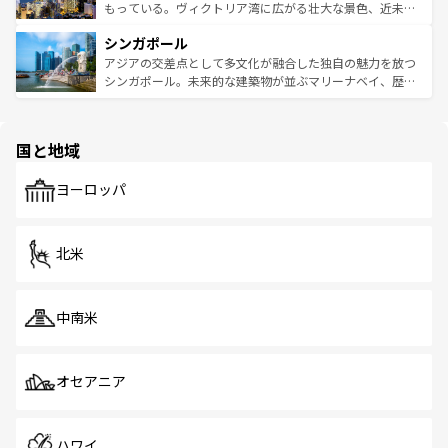
が旅行者を迎えてくれるので、きっと忘れられない旅にな
いビーチでリゾート気分を楽しむことができる。タイ料理
もっている。ヴィクトリア湾に広がる壮大な景色、近未来
るはずだ。 なお、新着のベトナム情報は
コンテンツ一覧
を
は世界的に有名で、屋台から高級レストランまで味覚を刺
的なアートスポット、そして歴史と現代が融合した町並
参照してほしい。
シンガポール
激する。気候は一年中温暖で、どの季節にも異なる楽しみ
み、どこを訪れても感動するはず。観光スポットが密集し
が待っている。親しみやすいタイの人々、仏教を中心とし
ており、効率よく見どころを回れるのも魅力。息をのむよ
アジアの交差点として多文化が融合した独自の魅力を放つ
た文化、そして多様な観光資源が、訪れる旅人を魅了し続
うな絶景から文化的な体験まで、香港を存分に楽しみ尽く
シンガポール。未来的な建築物が並ぶマリーナベイ、歴史
ける。 なお、新着のタイ情報は
コンテンツ一覧
を参照して
そう。 なお、新着の香港情報は
コンテンツ一覧
を参照して
と伝統を感じられるエスニックタウン、多数の緑豊かな公
ほしい。
ほしい。
園や自然保護区など、自然が調和した近代的な景観と文化
の多様性あふれるカラフルな町は、どこを歩いても新しい
国と地域
発見がある。さらに、治安のよさや充実した公共交通機関
も、旅行者にとっては魅力的なポイント。グルメも豊富
で、ホーカーズは地元の風情を楽しめる外せないスポット
ヨーロッパ
だ。訪れる人を飽きさせないシンガポールで、多様な魅力
を体感しよう。 なお、新着のシンガポール情報は
コンテン
ツ一覧
を参照してほしい。
北米
中南米
オセアニア
ハワイ