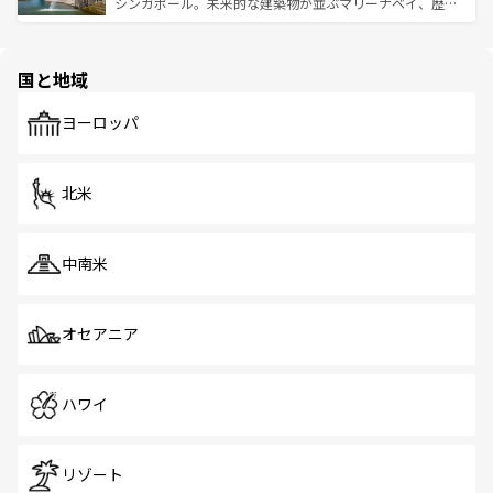
た文化、そして多様な観光資源が、訪れる旅人を魅了し続
うな絶景から文化的な体験まで、香港を存分に楽しみ尽く
シンガポール。未来的な建築物が並ぶマリーナベイ、歴史
ける。 なお、新着のタイ情報は
コンテンツ一覧
を参照して
そう。 なお、新着の香港情報は
コンテンツ一覧
を参照して
と伝統を感じられるエスニックタウン、多数の緑豊かな公
ほしい。
ほしい。
園や自然保護区など、自然が調和した近代的な景観と文化
の多様性あふれるカラフルな町は、どこを歩いても新しい
国と地域
発見がある。さらに、治安のよさや充実した公共交通機関
も、旅行者にとっては魅力的なポイント。グルメも豊富
で、ホーカーズは地元の風情を楽しめる外せないスポット
ヨーロッパ
だ。訪れる人を飽きさせないシンガポールで、多様な魅力
を体感しよう。 なお、新着のシンガポール情報は
コンテン
ツ一覧
を参照してほしい。
北米
中南米
オセアニア
ハワイ
リゾート