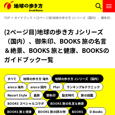
TOP
ガイドブック
(2ページ目)地球の歩き方 Jシリーズ（国内）、御朱印、B
(2ページ目)地球の歩き方 Jシリーズ
（国内）、御朱印、BOOKS 旅の名言
＆絶景、BOOKS 旅と健康、BOOKSの
ガイドブック一覧
すべて
地球の歩き方 海外
地球の歩き方 Jシリーズ（国内）
aruco 海外
aruco 国内
Plat
ランキング&テクニック
Resort Style
島旅
御朱印
歴史時代
旅の図鑑
BOOKS スペシャルコラボ
BOOKS 旅の名言＆絶景
BOOKS 旅と健康
BOOKS 旅の読み物
BOOKS
D-Books