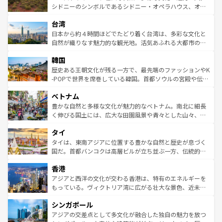
しみながら、その多様性と豊かな歴史を感じることができ
おすすめ。エメラルドグリーンに輝く海をはじめ、豊かな
シドニーのシンボルであるシドニー・オペラハウス、オー
るだろう。車でのロードトリップや列車の旅も、アメリカ
文化や歴史が息づいている。「アロハスピリット」と呼ば
ストラリア東海岸北部に広がる大サンゴ礁地帯グレートバ
ならではの贅沢な旅のスタイルだ。 なお、新着のアメリカ
台湾
れるおもてなしの心で訪れる人々を迎えてくれるハワイの
リアリーフや大陸中央部にそびえるウルル（エアーズロッ
情報は
コンテンツ一覧
を参照してほしい。
人々、おいしいローカルフードやハワイアンミュージッ
ク）、タスマニアの美しい原生林やケアンズの熱帯雨林な
日本から約４時間ほどでたどり着く台湾は、多彩な文化と
ク、伝統的なフラダンスなど、すべてがハワイの魅力を彩
ど、見どころがたくさん。また、カフェやワイン、オージ
自然が織りなす魅力的な観光地。活気あふれる大都市の台
っている。訪れるたびに新しい発見と感動が待っているハ
ービーフなどの食文化も豊かで、美味しいものであふれて
北やノスタルジックな町並みが人気な九份（ジォウフェ
ワイを、存分に味わってほしい。 なお、新着のハワイ情報
韓国
いる。アクティビティも充実しており、サーフィンやダイ
ン）、静ひつな山岳地帯である台湾東部など、都市の喧騒
は
コンテンツ一覧
を参照してほしい。
ビング、ハイキングなど、アウトドア好きにはたまらな
と山間の静けさが共存しており、訪れる人に新しい発見と
歴史ある王朝文化が残る一方で、最先端のファッションやK
い。オーストラリアの多彩な魅力を存分に味わいつくそ
驚きをもたらしてくれる。また、奥深い台湾の食文化も魅
-POPで世界を席巻している韓国。首都ソウルの宮殿や伝統
う。 なお、新着のオーストラリア情報は
コンテンツ一覧
を
力で、夜市などの屋台グルメから高級料理、ヘルシーで美
家屋が並ぶエリアでは韓国の歴史と文化に浸ることがで
参照してほしい。
ベトナム
容にもいいと評判のスイーツなど、バラエティ豊かな料理
き、地方に足を延ばせば四季折々の自然美を楽しむことが
が味わえる。 なお、新着の台湾情報は
コンテンツ一覧
を参
できる。そして、キムチや焼肉、絶品のストリートフード
豊かな自然と多様な文化が魅力的なベトナム。南北に細長
照してほしい。
まで、さまざまな韓国料理が待っている。夜には、韓国な
く伸びる国土には、広大な田園風景や青々とした山々、世
らではのナイトライフも堪能できる。あたたかいホスピタ
界遺産に登録された壮大な自然景観が点在し、都市部では
タイ
リティに包まれながら、韓国の多彩な魅力を心ゆくまで味
急速な発展と共に伝統が息づく。ハノイの古い町並みやホ
わってみてほしい。 なお、新着の韓国情報は
コンテンツ一
ーチミン市のフランス統治時代の建物も、独特の雰囲気を
タイは、東南アジアに位置する豊かな自然と歴史が息づく
覧
を参照してほしい。
醸し出している。また、バラエティの豊かさとおいしさで
国だ。首都バンコクは高層ビルが立ち並ぶ一方、伝統的な
世界中の食通を魅了してやまないベトナム料理も魅力のひ
寺院や市場がいたるところに点在し、古きよき文化と現代
香港
とつ。フォーやバインミー、ベトナムコーヒーなどは、ぜ
の活気が交差している。北部ではチェンマイなどの山岳地
ひ現地で味わいたい。どの地域を訪れてもあたたかい人々
帯で自然と触れ合い、南部ではプーケットやクラビの美し
アジアと西洋の文化が交わる香港は、特有のエネルギーを
が旅行者を迎えてくれるので、きっと忘れられない旅にな
いビーチでリゾート気分を楽しむことができる。タイ料理
もっている。ヴィクトリア湾に広がる壮大な景色、近未来
るはずだ。 なお、新着のベトナム情報は
コンテンツ一覧
を
は世界的に有名で、屋台から高級レストランまで味覚を刺
的なアートスポット、そして歴史と現代が融合した町並
参照してほしい。
シンガポール
激する。気候は一年中温暖で、どの季節にも異なる楽しみ
み、どこを訪れても感動するはず。観光スポットが密集し
が待っている。親しみやすいタイの人々、仏教を中心とし
ており、効率よく見どころを回れるのも魅力。息をのむよ
アジアの交差点として多文化が融合した独自の魅力を放つ