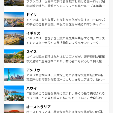
る。首都マドリードの洗練された雰囲気や、バルセロナの
フランスは、世界中の旅行者を魅了し続けるヨーロッパ屈
アートに溢れた街角から、地方では古代ローマ遺跡や中世
指の観光地だ。首都パリのエッフェル塔やルーブル美術館
の城塞都市、穏やかなビーチリゾートまで多彩な表情を見
といった象徴的なスポットから、田舎町の古風な美しさま
せる。地方によって風土や気候が異なるスペインはその個
ドイツ
で、幅広い魅力が詰まっている。華麗な宮殿、歴史的な大
性で訪れる人を魅了する。 なお、新着のスペイン情報は
コ
聖堂、美しいビーチ、そして豊かな自然が、訪れる者を心
ドイツは、豊かな歴史と多彩な文化が交差するヨーロッパ
ンテンツ一覧
を参照してほしい。
から魅了する。また、フランスは美食の国としても知ら
の中心に位置する国。中世の街並みが残るロマンチック街
れ、フランス料理はユネスコ無形文化遺産にも登録されて
道から、未来を先取りするようなモダンな都市まで多様な
イギリス
いる。シャンパンの発祥地であるランス、プロヴァンスの
顔を持つこの国は、どこを歩いても飽きることがない。ベ
香り高いラベンダー畑など、多彩な楽しみ方が可能だ。さ
ルリンの文化的活気、バイエルン州のアルプスの絶景、そ
イギリスは、古きよき伝統と最先端が共存する国。ウェス
らに、パリ以外の地域にも魅力が溢れており、どの街角に
してライン川沿いのワイン畑といった風景は必見。ビール
トミンスター寺院や大英博物館のようなランドマーク、歴
も豊かな歴史と文化が息づいている。パリ以外の個性あふ
とソーセージを味わいながら地元の人と過ごす楽しい時間
史ある大学都市、美しい丘陵地帯や牧歌的な風景など、エ
れる地方に足を運ぶとそれぞれで全く異なる文化を体験で
スイス
は、お酒好きな人にはぜひ体験してほしい。 なお、新着の
リアごとに異なる魅力がある。また、優雅なアフタヌーン
きるだろう。 なお、新着のフランス情報は
コンテンツ一覧
ドイツ情報は
コンテンツ一覧
を参照してほしい。
ティー、ビール好きにはたまらない英国パブ、サッカー観
スイスの国土面積は九州ほどの広さだが、運行時刻が正確
を参照してほしい。
戦など、本場だからこそできる体験も豊富。イギリスを旅
な交通網が整備されており、初心者でも安心して個人旅行
して楽しみつくそう。 なお、新着のイギリス情報は
コンテ
を楽しめる。日本同様に時刻表どおりの旅が可能だ。中世
アメリカ
ンツ一覧
を参照してほしい。
の建物がそのまま残る町や、スイスならではのユニークな
博物館もあり、アルプス観光だけでなく町歩きも満喫する
アメリカ合衆国は、広大な土地と多様な文化が魅力の国。
ことができる。国民の所得が高いため物価も高いが、旅行
東海岸の都市部から西海岸のカリフォルニアまで、訪れる
者向けの交通パス提供のサービスもあり、うまく活用すれ
場所ごとに異なる風景と体験が待っている。ニューヨーク
ハワイ
ば市内交通費無料で観光を楽しむこともできる。 なお、新
のような巨大都市は、観光、ショッピング、エンターテイ
着のスイス情報は
コンテンツ一覧
を参照してほしい。
ンメントが詰まった刺激的なスポットだ。一方、アメリカ
年間を通じて温暖な気候に恵まれ、多くの島で構成される
西部には大自然が広がり、グランドキャニオンやイエロー
ハワイは、どの島も独自の魅力をもっている。大自然の神
ストーン国立公園といった絶景が堪能できる。さらに、南
秘を感じたいなら、火山が生み出した壮大な景観を誇るハ
オーストラリア
部のニューオーリンズでは、音楽と美食が融合した独特の
ワイ島は見逃せない。また、定番の観光地といえばオアフ
文化が魅力。旅行者はアメリカの各地域で異なる魅力を楽
島だが、静かな自然を求めるならマウイ島やカウアイ島が
オーストラリアは、壮大な自然と多様な文化が魅力の国。