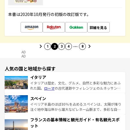
本書は2020年10月発行の初版の改訂版です。
詳細を見る
…
1
2
3
4
8
AD
AD
人気の国と地域から探す
イタリア
イタリアは歴史、文化、グルメ、自然と多彩な魅力にあふ
れた国。
ローマ
の古代遺跡やフィレンツェのルネッサンス
美術、ヴェネツィアの運河など、歴史あるスポットはもち
スペイン
ろん、トスカーナの美しい田園風景やアマルフィ海岸の絶
景など、自然景観も見逃せない。観光の合間には、本場の
イベリア半島のほぼ80％を占めるスペインは、太陽が降り
ピザやパスタなど、絶品のイタリア料理を堪能することも
注ぐ地中海沿岸から雄大なピレネー山脈まで、多彩な自然
できる。朝目覚めてから夜眠るまで、すべての瞬間を楽し
と文化が詰まったヨーロッパ屈指の旅行先だ。多様な地域
フランスの基本情報と観光ガイド・有名観光スポ
ませてくれるイタリアで、忘れられない旅をしてみよう！
文化が根付くこの国では、情熱的なフラメンコ、熱気あふ
なお、新着のイタリア情報は
コンテンツ一覧
を参照してほ
れる闘牛、そして美味しいタパスが生活の一部となってい
ット
しい。