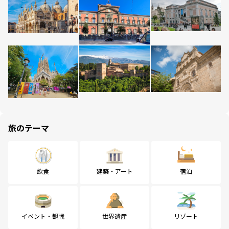
旅のテーマ
飲食
建築・アート
宿泊
イベント・観戦
世界遺産
リゾート