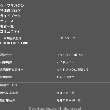
ウェブマガジン
特派員ブログ
ガイドブック
ニュース
著者一覧
コミュニティ
新規会員登録
マイページ
GOOD LUCK TRIP
運営会社
プライバシーポリシー
利用規約
ガイドライン
書店御担当者様へ
ガイドブックに投稿する
採用情報
お問い合わせ
関連サービス
海外航空券
海外ツアー
旅行用品
海外のおみやげ
© Arukikata. Co.,Ltd. All rights reserved.