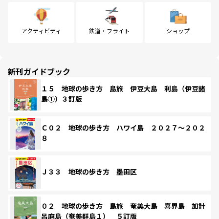
アクティビティ
鉄道・フライト
ショップ
新刊ガイドブック
１５ 地球の歩き方 島旅 伊豆大島 利島（伊豆諸
島①）３訂版
Ｃ０２ 地球の歩き方 ハワイ島 ２０２７～２０２
８
Ｊ３３ 地球の歩き方 墨田区
０２ 地球の歩き方 島旅 奄美大島 喜界島 加計
呂麻島（奄美群島１） ５訂版