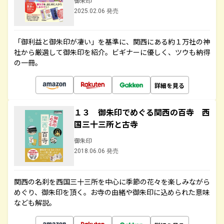
御朱印
2025.02.06 発売
「御利益と御朱印が凄い」を基準に、関西にある約１万社の神
社から厳選して御朱印を紹介。ビギナーに優しく、ツウも納得
の一冊。
詳細を見る
１３ 御朱印でめぐる関西の百寺 西
国三十三所と古寺
御朱印
2018.06.06 発売
関西の名刹を西国三十三所を中心に季節の花々を楽しみながら
めぐり、御朱印を頂く。お寺の由緒や御朱印に込められた意味
なども解説。