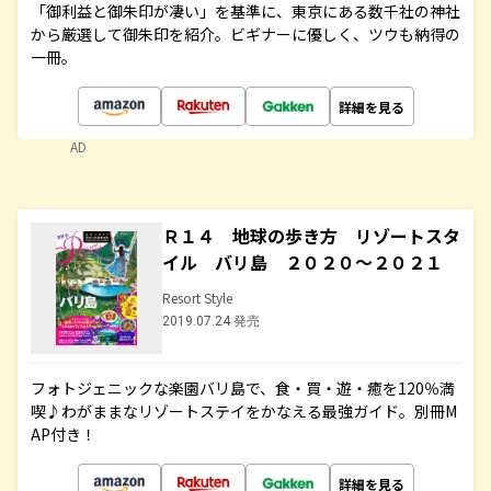
「御利益と御朱印が凄い」を基準に、東京にある数千社の神社
から厳選して御朱印を紹介。ビギナーに優しく、ツウも納得の
一冊。
詳細を見る
AD
Ｒ１４ 地球の歩き方 リゾートスタ
イル バリ島 ２０２０～２０２１
Resort Style
2019.07.24 発売
フォトジェニックな楽園バリ島で、食・買・遊・癒を120％満
喫♪わがままなリゾートステイをかなえる最強ガイド。別冊M
AP付き！
詳細を見る