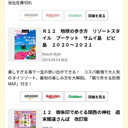
当社在庫切れ
詳細を見る
Ｒ１２ 地球の歩き方 リゾートスタ
イル プーケット サムイ島 ピピ
島 ２０２０～２０２１
Resort Style
2019.09.04 発売
美しすぎる海で一生の思い出ができる！ コスパ最強で大人気
のタイリゾート、最旬の楽しみ方を大解剖。「取り外せる別冊
MAP」付き！
詳細を見る
１２ 御朱印でめぐる関西の神社 週
末開運さんぽ 改訂版