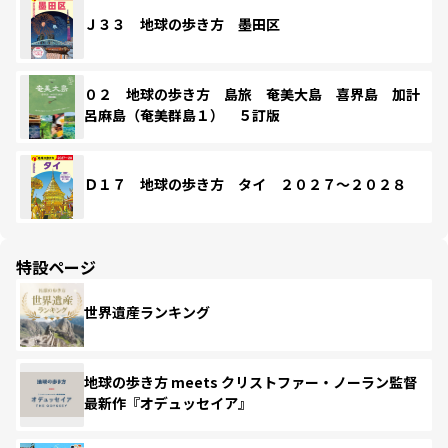
Ｊ３３ 地球の歩き方 墨田区
０２ 地球の歩き方 島旅 奄美大島 喜界島 加計
呂麻島（奄美群島１） ５訂版
Ｄ１７ 地球の歩き方 タイ ２０２７～２０２８
特設ページ
世界遺産ランキング
地球の歩き方 meets クリストファー・ノーラン監督
最新作『オデュッセイア』