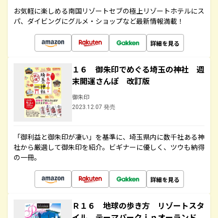
お気軽に楽しめる南国リゾートセブの極上リゾートホテルにス
パ、ダイビングにグルメ・ショップなど最新情報満載！
詳細を見る
１６ 御朱印でめぐる埼玉の神社 週
末開運さんぽ 改訂版
御朱印
2023.12.07 発売
「御利益と御朱印が凄い」を基準に、埼玉県内に数千社ある神
社から厳選して御朱印を紹介。ビギナーに優しく、ツウも納得
の一冊。
詳細を見る
Ｒ１６ 地球の歩き方 リゾートスタ
イル テーマパークｉｎオーランド