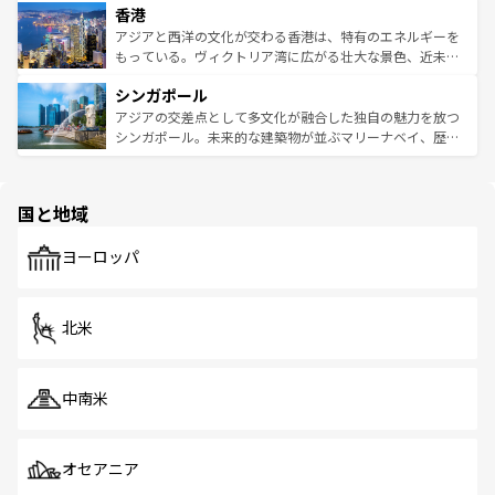
香港
とつ。フォーやバインミー、ベトナムコーヒーなどは、ぜ
の活気が交差している。北部ではチェンマイなどの山岳地
ひ現地で味わいたい。どの地域を訪れてもあたたかい人々
帯で自然と触れ合い、南部ではプーケットやクラビの美し
アジアと西洋の文化が交わる香港は、特有のエネルギーを
が旅行者を迎えてくれるので、きっと忘れられない旅にな
いビーチでリゾート気分を楽しむことができる。タイ料理
もっている。ヴィクトリア湾に広がる壮大な景色、近未来
るはずだ。 なお、新着のベトナム情報は
コンテンツ一覧
を
は世界的に有名で、屋台から高級レストランまで味覚を刺
的なアートスポット、そして歴史と現代が融合した町並
参照してほしい。
シンガポール
激する。気候は一年中温暖で、どの季節にも異なる楽しみ
み、どこを訪れても感動するはず。観光スポットが密集し
が待っている。親しみやすいタイの人々、仏教を中心とし
ており、効率よく見どころを回れるのも魅力。息をのむよ
アジアの交差点として多文化が融合した独自の魅力を放つ
た文化、そして多様な観光資源が、訪れる旅人を魅了し続
うな絶景から文化的な体験まで、香港を存分に楽しみ尽く
シンガポール。未来的な建築物が並ぶマリーナベイ、歴史
ける。 なお、新着のタイ情報は
コンテンツ一覧
を参照して
そう。 なお、新着の香港情報は
コンテンツ一覧
を参照して
と伝統を感じられるエスニックタウン、多数の緑豊かな公
ほしい。
ほしい。
園や自然保護区など、自然が調和した近代的な景観と文化
の多様性あふれるカラフルな町は、どこを歩いても新しい
国と地域
発見がある。さらに、治安のよさや充実した公共交通機関
も、旅行者にとっては魅力的なポイント。グルメも豊富
で、ホーカーズは地元の風情を楽しめる外せないスポット
ヨーロッパ
だ。訪れる人を飽きさせないシンガポールで、多様な魅力
を体感しよう。 なお、新着のシンガポール情報は
コンテン
ツ一覧
を参照してほしい。
北米
中南米
オセアニア