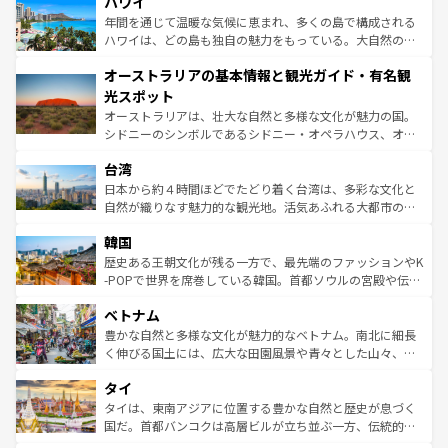
ハワイ
のような巨大都市は、観光、ショッピング、エンターテイ
ンメントが詰まった刺激的なスポットだ。一方、アメリカ
年間を通じて温暖な気候に恵まれ、多くの島で構成される
西部には大自然が広がり、グランドキャニオンやイエロー
ハワイは、どの島も独自の魅力をもっている。大自然の神
ストーン国立公園といった絶景が堪能できる。さらに、南
秘を感じたいなら、火山が生み出した壮大な景観を誇るハ
オーストラリアの基本情報と観光ガイド・有名観
部のニューオーリンズでは、音楽と美食が融合した独特の
ワイ島は見逃せない。また、定番の観光地といえばオアフ
文化が魅力。旅行者はアメリカの各地域で異なる魅力を楽
島だが、静かな自然を求めるならマウイ島やカウアイ島が
光スポット
しみながら、その多様性と豊かな歴史を感じることができ
おすすめ。エメラルドグリーンに輝く海をはじめ、豊かな
オーストラリアは、壮大な自然と多様な文化が魅力の国。
るだろう。車でのロードトリップや列車の旅も、アメリカ
文化や歴史が息づいている。「アロハスピリット」と呼ば
シドニーのシンボルであるシドニー・オペラハウス、オー
ならではの贅沢な旅のスタイルだ。 なお、新着のアメリカ
れるおもてなしの心で訪れる人々を迎えてくれるハワイの
ストラリア東海岸北部に広がる大サンゴ礁地帯グレートバ
情報は
コンテンツ一覧
を参照してほしい。
人々、おいしいローカルフードやハワイアンミュージッ
台湾
リアリーフや大陸中央部にそびえるウルル（エアーズロッ
ク、伝統的なフラダンスなど、すべてがハワイの魅力を彩
ク）、タスマニアの美しい原生林やケアンズの熱帯雨林な
日本から約４時間ほどでたどり着く台湾は、多彩な文化と
っている。訪れるたびに新しい発見と感動が待っているハ
ど、見どころがたくさん。また、カフェやワイン、オージ
自然が織りなす魅力的な観光地。活気あふれる大都市の台
ワイを、存分に味わってほしい。 なお、新着のハワイ情報
ービーフなどの食文化も豊かで、美味しいものであふれて
北やノスタルジックな町並みが人気な九份（ジォウフェ
は
コンテンツ一覧
を参照してほしい。
韓国
いる。アクティビティも充実しており、サーフィンやダイ
ン）、静ひつな山岳地帯である台湾東部など、都市の喧騒
ビング、ハイキングなど、アウトドア好きにはたまらな
と山間の静けさが共存しており、訪れる人に新しい発見と
歴史ある王朝文化が残る一方で、最先端のファッションやK
い。オーストラリアの多彩な魅力を存分に味わいつくそ
驚きをもたらしてくれる。また、奥深い台湾の食文化も魅
-POPで世界を席巻している韓国。首都ソウルの宮殿や伝統
う。 なお、新着のオーストラリア情報は
コンテンツ一覧
を
力で、夜市などの屋台グルメから高級料理、ヘルシーで美
家屋が並ぶエリアでは韓国の歴史と文化に浸ることがで
参照してほしい。
ベトナム
容にもいいと評判のスイーツなど、バラエティ豊かな料理
き、地方に足を延ばせば四季折々の自然美を楽しむことが
が味わえる。 なお、新着の台湾情報は
コンテンツ一覧
を参
できる。そして、キムチや焼肉、絶品のストリートフード
豊かな自然と多様な文化が魅力的なベトナム。南北に細長
照してほしい。
まで、さまざまな韓国料理が待っている。夜には、韓国な
く伸びる国土には、広大な田園風景や青々とした山々、世
らではのナイトライフも堪能できる。あたたかいホスピタ
界遺産に登録された壮大な自然景観が点在し、都市部では
タイ
リティに包まれながら、韓国の多彩な魅力を心ゆくまで味
急速な発展と共に伝統が息づく。ハノイの古い町並みやホ
わってみてほしい。 なお、新着の韓国情報は
コンテンツ一
ーチミン市のフランス統治時代の建物も、独特の雰囲気を
タイは、東南アジアに位置する豊かな自然と歴史が息づく
覧
を参照してほしい。
醸し出している。また、バラエティの豊かさとおいしさで
国だ。首都バンコクは高層ビルが立ち並ぶ一方、伝統的な
世界中の食通を魅了してやまないベトナム料理も魅力のひ
寺院や市場がいたるところに点在し、古きよき文化と現代