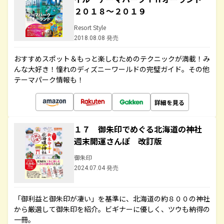
２０１８～２０１９
Resort Style
2018.08.08 発売
おすすめスポット＆もっと楽しむためのテクニックが満載！み
んな大好き！憧れのディズニーワールドの完璧ガイド。その他
テーマパーク情報も！
詳細を見る
１７ 御朱印でめぐる北海道の神社
週末開運さんぽ 改訂版
御朱印
2024.07.04 発売
「御利益と御朱印が凄い」を基準に、北海道の約８００の神社
から厳選して御朱印を紹介。ビギナーに優しく、ツウも納得の
一冊。