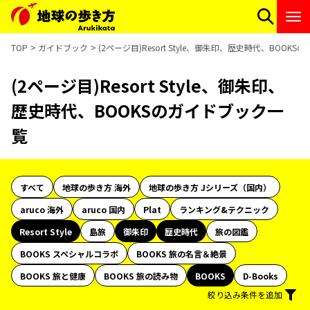
TOP
ガイドブック
(2ページ目)Resort Style、御朱印、歴史時代、BOOK
(2ページ目)Resort Style、御朱印、
歴史時代、BOOKSのガイドブック一
覧
すべて
地球の歩き方 海外
地球の歩き方 Jシリーズ（国内）
aruco 海外
aruco 国内
Plat
ランキング&テクニック
Resort Style
島旅
御朱印
歴史時代
旅の図鑑
BOOKS スペシャルコラボ
BOOKS 旅の名言＆絶景
BOOKS 旅と健康
BOOKS 旅の読み物
BOOKS
D-Books
絞り込み条件を追加