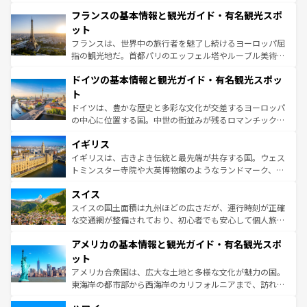
できる。朝目覚めてから夜眠るまで、すべての瞬間を楽し
と文化が詰まったヨーロッパ屈指の旅行先だ。多様な地域
フランスの基本情報と観光ガイド・有名観光スポ
ませてくれるイタリアで、忘れられない旅をしてみよう！
文化が根付くこの国では、情熱的なフラメンコ、熱気あふ
なお、新着のイタリア情報は
コンテンツ一覧
を参照してほ
れる闘牛、そして美味しいタパスが生活の一部となってい
ット
しい。
る。首都マドリードの洗練された雰囲気や、バルセロナの
フランスは、世界中の旅行者を魅了し続けるヨーロッパ屈
アートに溢れた街角から、地方では古代ローマ遺跡や中世
指の観光地だ。首都パリのエッフェル塔やルーブル美術館
の城塞都市、穏やかなビーチリゾートまで多彩な表情を見
といった象徴的なスポットから、田舎町の古風な美しさま
せる。地方によって風土や気候が異なるスペインはその個
ドイツの基本情報と観光ガイド・有名観光スポッ
で、幅広い魅力が詰まっている。華麗な宮殿、歴史的な大
性で訪れる人を魅了する。 なお、新着のスペイン情報は
コ
聖堂、美しいビーチ、そして豊かな自然が、訪れる者を心
ト
ンテンツ一覧
を参照してほしい。
から魅了する。また、フランスは美食の国としても知ら
ドイツは、豊かな歴史と多彩な文化が交差するヨーロッパ
れ、フランス料理はユネスコ無形文化遺産にも登録されて
の中心に位置する国。中世の街並みが残るロマンチック街
いる。シャンパンの発祥地であるランス、プロヴァンスの
道から、未来を先取りするようなモダンな都市まで多様な
香り高いラベンダー畑など、多彩な楽しみ方が可能だ。さ
イギリス
顔を持つこの国は、どこを歩いても飽きることがない。ベ
らに、パリ以外の地域にも魅力が溢れており、どの街角に
ルリンの文化的活気、バイエルン州のアルプスの絶景、そ
イギリスは、古きよき伝統と最先端が共存する国。ウェス
も豊かな歴史と文化が息づいている。パリ以外の個性あふ
してライン川沿いのワイン畑といった風景は必見。ビール
トミンスター寺院や大英博物館のようなランドマーク、歴
れる地方に足を運ぶとそれぞれで全く異なる文化を体験で
とソーセージを味わいながら地元の人と過ごす楽しい時間
史ある大学都市、美しい丘陵地帯や牧歌的な風景など、エ
きるだろう。 なお、新着のフランス情報は
コンテンツ一覧
スイス
は、お酒好きな人にはぜひ体験してほしい。 なお、新着の
リアごとに異なる魅力がある。また、優雅なアフタヌーン
を参照してほしい。
ドイツ情報は
コンテンツ一覧
を参照してほしい。
ティー、ビール好きにはたまらない英国パブ、サッカー観
スイスの国土面積は九州ほどの広さだが、運行時刻が正確
戦など、本場だからこそできる体験も豊富。イギリスを旅
な交通網が整備されており、初心者でも安心して個人旅行
して楽しみつくそう。 なお、新着のイギリス情報は
コンテ
を楽しめる。日本同様に時刻表どおりの旅が可能だ。中世
アメリカの基本情報と観光ガイド・有名観光スポ
ンツ一覧
を参照してほしい。
の建物がそのまま残る町や、スイスならではのユニークな
博物館もあり、アルプス観光だけでなく町歩きも満喫する
ット
ことができる。国民の所得が高いため物価も高いが、旅行
アメリカ合衆国は、広大な土地と多様な文化が魅力の国。
者向けの交通パス提供のサービスもあり、うまく活用すれ
東海岸の都市部から西海岸のカリフォルニアまで、訪れる
ば市内交通費無料で観光を楽しむこともできる。 なお、新
場所ごとに異なる風景と体験が待っている。ニューヨーク
着のスイス情報は
コンテンツ一覧
を参照してほしい。