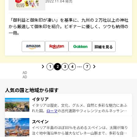
2022.11.04 発売
「御利益と御朱印が凄い」を基準に、九州の２万社以上の神社
から厳選して御朱印を紹介。ビギナーに優しく、ツウも納得の
一冊。
詳細を見る
…
1
2
3
4
7
AD
AD
人気の国と地域から探す
イタリア
イタリアは歴史、文化、グルメ、自然と多彩な魅力にあふ
れた国。
ローマ
の古代遺跡やフィレンツェのルネッサンス
美術、ヴェネツィアの運河など、歴史あるスポットはもち
スペイン
ろん、トスカーナの美しい田園風景やアマルフィ海岸の絶
景など、自然景観も見逃せない。観光の合間には、本場の
イベリア半島のほぼ80％を占めるスペインは、太陽が降り
ピザやパスタなど、絶品のイタリア料理を堪能することも
注ぐ地中海沿岸から雄大なピレネー山脈まで、多彩な自然