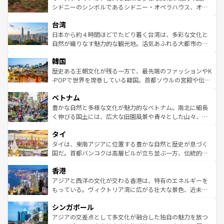
しみながら、その多様性と豊かな歴史を感じることができ
おすすめ。エメラルドグリーンに輝く海をはじめ、豊かな
シドニーのシンボルであるシドニー・オペラハウス、オー
るだろう。車でのロードトリップや列車の旅も、アメリカ
文化や歴史が息づいている。「アロハスピリット」と呼ば
ストラリア東海岸北部に広がる大サンゴ礁地帯グレートバ
ならではの贅沢な旅のスタイルだ。 なお、新着のアメリカ
台湾
れるおもてなしの心で訪れる人々を迎えてくれるハワイの
リアリーフや大陸中央部にそびえるウルル（エアーズロッ
情報は
コンテンツ一覧
を参照してほしい。
人々、おいしいローカルフードやハワイアンミュージッ
ク）、タスマニアの美しい原生林やケアンズの熱帯雨林な
日本から約４時間ほどでたどり着く台湾は、多彩な文化と
ク、伝統的なフラダンスなど、すべてがハワイの魅力を彩
ど、見どころがたくさん。また、カフェやワイン、オージ
自然が織りなす魅力的な観光地。活気あふれる大都市の台
っている。訪れるたびに新しい発見と感動が待っているハ
ービーフなどの食文化も豊かで、美味しいものであふれて
北やノスタルジックな町並みが人気な九份（ジォウフェ
ワイを、存分に味わってほしい。 なお、新着のハワイ情報
韓国
いる。アクティビティも充実しており、サーフィンやダイ
ン）、静ひつな山岳地帯である台湾東部など、都市の喧騒
は
コンテンツ一覧
を参照してほしい。
ビング、ハイキングなど、アウトドア好きにはたまらな
と山間の静けさが共存しており、訪れる人に新しい発見と
歴史ある王朝文化が残る一方で、最先端のファッションやK
い。オーストラリアの多彩な魅力を存分に味わいつくそ
驚きをもたらしてくれる。また、奥深い台湾の食文化も魅
-POPで世界を席巻している韓国。首都ソウルの宮殿や伝統
う。 なお、新着のオーストラリア情報は
コンテンツ一覧
を
力で、夜市などの屋台グルメから高級料理、ヘルシーで美
家屋が並ぶエリアでは韓国の歴史と文化に浸ることがで
参照してほしい。
ベトナム
容にもいいと評判のスイーツなど、バラエティ豊かな料理
き、地方に足を延ばせば四季折々の自然美を楽しむことが
が味わえる。 なお、新着の台湾情報は
コンテンツ一覧
を参
できる。そして、キムチや焼肉、絶品のストリートフード
豊かな自然と多様な文化が魅力的なベトナム。南北に細長
照してほしい。
まで、さまざまな韓国料理が待っている。夜には、韓国な
く伸びる国土には、広大な田園風景や青々とした山々、世
らではのナイトライフも堪能できる。あたたかいホスピタ
界遺産に登録された壮大な自然景観が点在し、都市部では
タイ
リティに包まれながら、韓国の多彩な魅力を心ゆくまで味
急速な発展と共に伝統が息づく。ハノイの古い町並みやホ
わってみてほしい。 なお、新着の韓国情報は
コンテンツ一
ーチミン市のフランス統治時代の建物も、独特の雰囲気を
タイは、東南アジアに位置する豊かな自然と歴史が息づく
覧
を参照してほしい。
醸し出している。また、バラエティの豊かさとおいしさで
国だ。首都バンコクは高層ビルが立ち並ぶ一方、伝統的な
世界中の食通を魅了してやまないベトナム料理も魅力のひ
寺院や市場がいたるところに点在し、古きよき文化と現代
香港
とつ。フォーやバインミー、ベトナムコーヒーなどは、ぜ
の活気が交差している。北部ではチェンマイなどの山岳地
ひ現地で味わいたい。どの地域を訪れてもあたたかい人々
帯で自然と触れ合い、南部ではプーケットやクラビの美し
アジアと西洋の文化が交わる香港は、特有のエネルギーを
が旅行者を迎えてくれるので、きっと忘れられない旅にな
いビーチでリゾート気分を楽しむことができる。タイ料理
もっている。ヴィクトリア湾に広がる壮大な景色、近未来
るはずだ。 なお、新着のベトナム情報は
コンテンツ一覧
を
は世界的に有名で、屋台から高級レストランまで味覚を刺
的なアートスポット、そして歴史と現代が融合した町並
参照してほしい。
シンガポール
激する。気候は一年中温暖で、どの季節にも異なる楽しみ
み、どこを訪れても感動するはず。観光スポットが密集し
が待っている。親しみやすいタイの人々、仏教を中心とし
ており、効率よく見どころを回れるのも魅力。息をのむよ
アジアの交差点として多文化が融合した独自の魅力を放つ