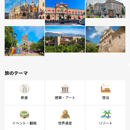
旅のテーマ
飲食
建築・アート
宿泊
イベント・観戦
世界遺産
リゾート