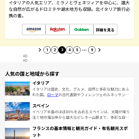
イタリアの人気エリア、ミラノとヴェネツィアを中心に、雄大
な自然が広がるドロミテや湖水地方も収録。北イタリア旅行必
携の書。
詳細を見る
…
1
2
3
4
5
9
AD
AD
人気の国と地域から探す
イタリア
イタリアは歴史、文化、グルメ、自然と多彩な魅力にあふ
れた国。
ローマ
の古代遺跡やフィレンツェのルネッサンス
美術、ヴェネツィアの運河など、歴史あるスポットはもち
スペイン
ろん、トスカーナの美しい田園風景やアマルフィ海岸の絶
景など、自然景観も見逃せない。観光の合間には、本場の
イベリア半島のほぼ80％を占めるスペインは、太陽が降り
ピザやパスタなど、絶品のイタリア料理を堪能することも
注ぐ地中海沿岸から雄大なピレネー山脈まで、多彩な自然
できる。朝目覚めてから夜眠るまで、すべての瞬間を楽し
と文化が詰まったヨーロッパ屈指の旅行先だ。多様な地域
フランスの基本情報と観光ガイド・有名観光スポ
ませてくれるイタリアで、忘れられない旅をしてみよう！
文化が根付くこの国では、情熱的なフラメンコ、熱気あふ
なお、新着のイタリア情報は
コンテンツ一覧
を参照してほ
れる闘牛、そして美味しいタパスが生活の一部となってい
ット