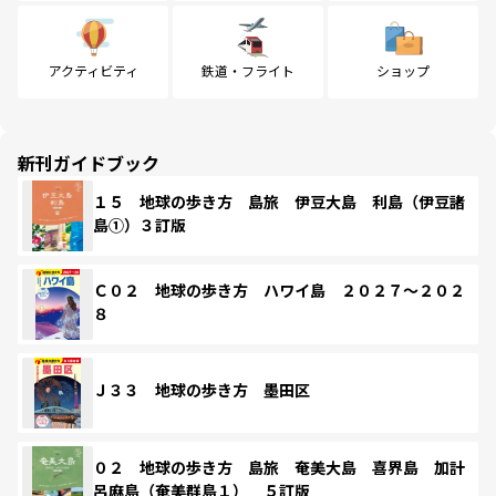
アクティビティ
鉄道・フライト
ショップ
新刊ガイドブック
１５ 地球の歩き方 島旅 伊豆大島 利島（伊豆諸
島①）３訂版
Ｃ０２ 地球の歩き方 ハワイ島 ２０２７～２０２
８
Ｊ３３ 地球の歩き方 墨田区
０２ 地球の歩き方 島旅 奄美大島 喜界島 加計
呂麻島（奄美群島１） ５訂版