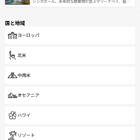
た文化、そして多様な観光資源が、訪れる旅人を魅了し続
うな絶景から文化的な体験まで、香港を存分に楽しみ尽く
シンガポール。未来的な建築物が並ぶマリーナベイ、歴史
ける。 なお、新着のタイ情報は
コンテンツ一覧
を参照して
そう。 なお、新着の香港情報は
コンテンツ一覧
を参照して
と伝統を感じられるエスニックタウン、多数の緑豊かな公
ほしい。
ほしい。
園や自然保護区など、自然が調和した近代的な景観と文化
の多様性あふれるカラフルな町は、どこを歩いても新しい
国と地域
発見がある。さらに、治安のよさや充実した公共交通機関
も、旅行者にとっては魅力的なポイント。グルメも豊富
で、ホーカーズは地元の風情を楽しめる外せないスポット
ヨーロッパ
だ。訪れる人を飽きさせないシンガポールで、多様な魅力
を体感しよう。 なお、新着のシンガポール情報は
コンテン
ツ一覧
を参照してほしい。
北米
中南米
オセアニア
ハワイ
リゾート