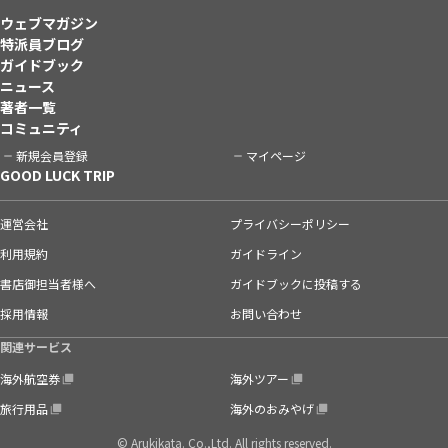
ウェブマガジン
特派員ブログ
ガイドブック
ニュース
著者一覧
コミュニティ
新規会員登録
マイページ
GOOD LUCK TRIP
運営会社
プライバシーポリシー
利用規約
ガイドライン
書店御担当者様へ
ガイドブックに投稿する
採用情報
お問い合わせ
関連サービス
海外航空券
海外ツアー
旅行用品
海外のおみやげ
© Arukikata. Co.,Ltd. All rights reserved.