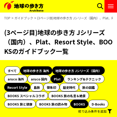
TOP
ガイドブック
(3ページ目)地球の歩き方 Jシリーズ（国内）、Plat、Reso
(3ページ目)地球の歩き方 Jシリーズ
（国内）、Plat、Resort Style、BOO
KSのガイドブック一覧
すべて
地球の歩き方 海外
地球の歩き方 Jシリーズ（国内）
aruco 海外
aruco 国内
Plat
ランキング&テクニック
Resort Style
島旅
御朱印
歴史時代
旅の図鑑
BOOKS スペシャルコラボ
BOOKS 旅の名言＆絶景
BOOKS 旅と健康
BOOKS 旅の読み物
BOOKS
D-Books
絞り込み条件を追加