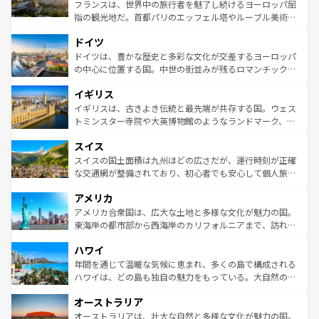
しい。
る。首都マドリードの洗練された雰囲気や、バルセロナの
フランスは、世界中の旅行者を魅了し続けるヨーロッパ屈
アートに溢れた街角から、地方では古代ローマ遺跡や中世
指の観光地だ。首都パリのエッフェル塔やルーブル美術館
の城塞都市、穏やかなビーチリゾートまで多彩な表情を見
といった象徴的なスポットから、田舎町の古風な美しさま
せる。地方によって風土や気候が異なるスペインはその個
ドイツ
で、幅広い魅力が詰まっている。華麗な宮殿、歴史的な大
性で訪れる人を魅了する。 なお、新着のスペイン情報は
コ
聖堂、美しいビーチ、そして豊かな自然が、訪れる者を心
ドイツは、豊かな歴史と多彩な文化が交差するヨーロッパ
ンテンツ一覧
を参照してほしい。
から魅了する。また、フランスは美食の国としても知ら
の中心に位置する国。中世の街並みが残るロマンチック街
れ、フランス料理はユネスコ無形文化遺産にも登録されて
道から、未来を先取りするようなモダンな都市まで多様な
イギリス
いる。シャンパンの発祥地であるランス、プロヴァンスの
顔を持つこの国は、どこを歩いても飽きることがない。ベ
香り高いラベンダー畑など、多彩な楽しみ方が可能だ。さ
ルリンの文化的活気、バイエルン州のアルプスの絶景、そ
イギリスは、古きよき伝統と最先端が共存する国。ウェス
らに、パリ以外の地域にも魅力が溢れており、どの街角に
してライン川沿いのワイン畑といった風景は必見。ビール
トミンスター寺院や大英博物館のようなランドマーク、歴
も豊かな歴史と文化が息づいている。パリ以外の個性あふ
とソーセージを味わいながら地元の人と過ごす楽しい時間
史ある大学都市、美しい丘陵地帯や牧歌的な風景など、エ
れる地方に足を運ぶとそれぞれで全く異なる文化を体験で
スイス
は、お酒好きな人にはぜひ体験してほしい。 なお、新着の
リアごとに異なる魅力がある。また、優雅なアフタヌーン
きるだろう。 なお、新着のフランス情報は
コンテンツ一覧
ドイツ情報は
コンテンツ一覧
を参照してほしい。
ティー、ビール好きにはたまらない英国パブ、サッカー観
スイスの国土面積は九州ほどの広さだが、運行時刻が正確
を参照してほしい。
戦など、本場だからこそできる体験も豊富。イギリスを旅
な交通網が整備されており、初心者でも安心して個人旅行
して楽しみつくそう。 なお、新着のイギリス情報は
コンテ
を楽しめる。日本同様に時刻表どおりの旅が可能だ。中世
アメリカ
ンツ一覧
を参照してほしい。
の建物がそのまま残る町や、スイスならではのユニークな
博物館もあり、アルプス観光だけでなく町歩きも満喫する
アメリカ合衆国は、広大な土地と多様な文化が魅力の国。
ことができる。国民の所得が高いため物価も高いが、旅行
東海岸の都市部から西海岸のカリフォルニアまで、訪れる
者向けの交通パス提供のサービスもあり、うまく活用すれ
場所ごとに異なる風景と体験が待っている。ニューヨーク
ハワイ
ば市内交通費無料で観光を楽しむこともできる。 なお、新
のような巨大都市は、観光、ショッピング、エンターテイ
着のスイス情報は
コンテンツ一覧
を参照してほしい。
ンメントが詰まった刺激的なスポットだ。一方、アメリカ
年間を通じて温暖な気候に恵まれ、多くの島で構成される
西部には大自然が広がり、グランドキャニオンやイエロー
ハワイは、どの島も独自の魅力をもっている。大自然の神
ストーン国立公園といった絶景が堪能できる。さらに、南
秘を感じたいなら、火山が生み出した壮大な景観を誇るハ
オーストラリア
部のニューオーリンズでは、音楽と美食が融合した独特の
ワイ島は見逃せない。また、定番の観光地といえばオアフ
文化が魅力。旅行者はアメリカの各地域で異なる魅力を楽
島だが、静かな自然を求めるならマウイ島やカウアイ島が
オーストラリアは、壮大な自然と多様な文化が魅力の国。