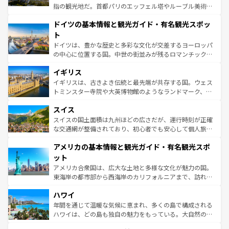
アートに溢れた街角から、地方では古代ローマ遺跡や中世
指の観光地だ。首都パリのエッフェル塔やルーブル美術館
の城塞都市、穏やかなビーチリゾートまで多彩な表情を見
といった象徴的なスポットから、田舎町の古風な美しさま
せる。地方によって風土や気候が異なるスペインはその個
ドイツの基本情報と観光ガイド・有名観光スポッ
で、幅広い魅力が詰まっている。華麗な宮殿、歴史的な大
性で訪れる人を魅了する。 なお、新着のスペイン情報は
コ
聖堂、美しいビーチ、そして豊かな自然が、訪れる者を心
ト
ンテンツ一覧
を参照してほしい。
から魅了する。また、フランスは美食の国としても知ら
ドイツは、豊かな歴史と多彩な文化が交差するヨーロッパ
れ、フランス料理はユネスコ無形文化遺産にも登録されて
の中心に位置する国。中世の街並みが残るロマンチック街
いる。シャンパンの発祥地であるランス、プロヴァンスの
道から、未来を先取りするようなモダンな都市まで多様な
香り高いラベンダー畑など、多彩な楽しみ方が可能だ。さ
イギリス
顔を持つこの国は、どこを歩いても飽きることがない。ベ
らに、パリ以外の地域にも魅力が溢れており、どの街角に
ルリンの文化的活気、バイエルン州のアルプスの絶景、そ
イギリスは、古きよき伝統と最先端が共存する国。ウェス
も豊かな歴史と文化が息づいている。パリ以外の個性あふ
してライン川沿いのワイン畑といった風景は必見。ビール
トミンスター寺院や大英博物館のようなランドマーク、歴
れる地方に足を運ぶとそれぞれで全く異なる文化を体験で
とソーセージを味わいながら地元の人と過ごす楽しい時間
史ある大学都市、美しい丘陵地帯や牧歌的な風景など、エ
きるだろう。 なお、新着のフランス情報は
コンテンツ一覧
スイス
は、お酒好きな人にはぜひ体験してほしい。 なお、新着の
リアごとに異なる魅力がある。また、優雅なアフタヌーン
を参照してほしい。
ドイツ情報は
コンテンツ一覧
を参照してほしい。
ティー、ビール好きにはたまらない英国パブ、サッカー観
スイスの国土面積は九州ほどの広さだが、運行時刻が正確
戦など、本場だからこそできる体験も豊富。イギリスを旅
な交通網が整備されており、初心者でも安心して個人旅行
して楽しみつくそう。 なお、新着のイギリス情報は
コンテ
を楽しめる。日本同様に時刻表どおりの旅が可能だ。中世
アメリカの基本情報と観光ガイド・有名観光スポ
ンツ一覧
を参照してほしい。
の建物がそのまま残る町や、スイスならではのユニークな
博物館もあり、アルプス観光だけでなく町歩きも満喫する
ット
ことができる。国民の所得が高いため物価も高いが、旅行
アメリカ合衆国は、広大な土地と多様な文化が魅力の国。
者向けの交通パス提供のサービスもあり、うまく活用すれ
東海岸の都市部から西海岸のカリフォルニアまで、訪れる
ば市内交通費無料で観光を楽しむこともできる。 なお、新
場所ごとに異なる風景と体験が待っている。ニューヨーク
着のスイス情報は
コンテンツ一覧
を参照してほしい。
ハワイ
のような巨大都市は、観光、ショッピング、エンターテイ
ンメントが詰まった刺激的なスポットだ。一方、アメリカ
年間を通じて温暖な気候に恵まれ、多くの島で構成される
西部には大自然が広がり、グランドキャニオンやイエロー
ハワイは、どの島も独自の魅力をもっている。大自然の神
ストーン国立公園といった絶景が堪能できる。さらに、南
秘を感じたいなら、火山が生み出した壮大な景観を誇るハ