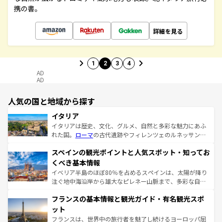
携の書。
詳細を見る
1
2
3
4
AD
AD
人気の国と地域から探す
イタリア
イタリアは歴史、文化、グルメ、自然と多彩な魅力にあふ
れた国。
ローマ
の古代遺跡やフィレンツェのルネッサンス
美術、ヴェネツィアの運河など、歴史あるスポットはもち
スペインの観光ポイントと人気スポット・知ってお
ろん、トスカーナの美しい田園風景やアマルフィ海岸の絶
景など、自然景観も見逃せない。観光の合間には、本場の
くべき基本情報
ピザやパスタなど、絶品のイタリア料理を堪能することも
イベリア半島のほぼ80％を占めるスペインは、太陽が降り
できる。朝目覚めてから夜眠るまで、すべての瞬間を楽し
注ぐ地中海沿岸から雄大なピレネー山脈まで、多彩な自然
ませてくれるイタリアで、忘れられない旅をしてみよう！
と文化が詰まったヨーロッパ屈指の旅行先だ。多様な地域
なお、新着のイタリア情報は
コンテンツ一覧
を参照してほ
フランスの基本情報と観光ガイド・有名観光スポ
文化が根付くこの国では、情熱的なフラメンコ、熱気あふ
しい。
れる闘牛、そして美味しいタパスが生活の一部となってい
ット
る。首都マドリードの洗練された雰囲気や、バルセロナの
フランスは、世界中の旅行者を魅了し続けるヨーロッパ屈