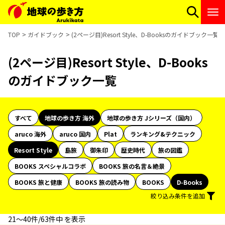
TOP
ガイドブック
(2ページ目)Resort Style、D-Booksのガイドブック一覧
(2ページ目)Resort Style、D-Books
のガイドブック一覧
すべて
地球の歩き方 海外
地球の歩き方 Jシリーズ（国内）
aruco 海外
aruco 国内
Plat
ランキング&テクニック
Resort Style
島旅
御朱印
歴史時代
旅の図鑑
BOOKS スペシャルコラボ
BOOKS 旅の名言＆絶景
BOOKS 旅と健康
BOOKS 旅の読み物
BOOKS
D-Books
絞り込み条件を追加
21〜40件/63件中 を表示