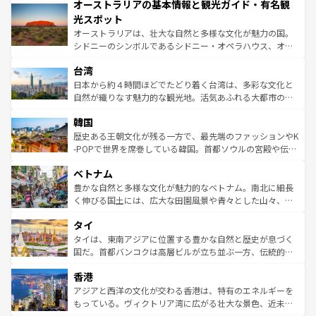
オーストラリアの基本情報と観光ガイド・有名観
部のニューオーリンズでは、音楽と美食が融合した独特の
ワイ島は見逃せない。また、定番の観光地といえばオアフ
文化が魅力。旅行者はアメリカの各地域で異なる魅力を楽
島だが、静かな自然を求めるならマウイ島やカウアイ島が
光スポット
しみながら、その多様性と豊かな歴史を感じることができ
おすすめ。エメラルドグリーンに輝く海をはじめ、豊かな
オーストラリアは、壮大な自然と多様な文化が魅力の国。
るだろう。車でのロードトリップや列車の旅も、アメリカ
文化や歴史が息づいている。「アロハスピリット」と呼ば
シドニーのシンボルであるシドニー・オペラハウス、オー
ならではの贅沢な旅のスタイルだ。 なお、新着のアメリカ
れるおもてなしの心で訪れる人々を迎えてくれるハワイの
ストラリア東海岸北部に広がる大サンゴ礁地帯グレートバ
情報は
コンテンツ一覧
を参照してほしい。
人々、おいしいローカルフードやハワイアンミュージッ
台湾
リアリーフや大陸中央部にそびえるウルル（エアーズロッ
ク、伝統的なフラダンスなど、すべてがハワイの魅力を彩
ク）、タスマニアの美しい原生林やケアンズの熱帯雨林な
日本から約４時間ほどでたどり着く台湾は、多彩な文化と
っている。訪れるたびに新しい発見と感動が待っているハ
ど、見どころがたくさん。また、カフェやワイン、オージ
自然が織りなす魅力的な観光地。活気あふれる大都市の台
ワイを、存分に味わってほしい。 なお、新着のハワイ情報
ービーフなどの食文化も豊かで、美味しいものであふれて
北やノスタルジックな町並みが人気な九份（ジォウフェ
は
コンテンツ一覧
を参照してほしい。
韓国
いる。アクティビティも充実しており、サーフィンやダイ
ン）、静ひつな山岳地帯である台湾東部など、都市の喧騒
ビング、ハイキングなど、アウトドア好きにはたまらな
と山間の静けさが共存しており、訪れる人に新しい発見と
歴史ある王朝文化が残る一方で、最先端のファッションやK
い。オーストラリアの多彩な魅力を存分に味わいつくそ
驚きをもたらしてくれる。また、奥深い台湾の食文化も魅
-POPで世界を席巻している韓国。首都ソウルの宮殿や伝統
う。 なお、新着のオーストラリア情報は
コンテンツ一覧
を
力で、夜市などの屋台グルメから高級料理、ヘルシーで美
家屋が並ぶエリアでは韓国の歴史と文化に浸ることがで
参照してほしい。
ベトナム
容にもいいと評判のスイーツなど、バラエティ豊かな料理
き、地方に足を延ばせば四季折々の自然美を楽しむことが
が味わえる。 なお、新着の台湾情報は
コンテンツ一覧
を参
できる。そして、キムチや焼肉、絶品のストリートフード
豊かな自然と多様な文化が魅力的なベトナム。南北に細長
照してほしい。
まで、さまざまな韓国料理が待っている。夜には、韓国な
く伸びる国土には、広大な田園風景や青々とした山々、世
らではのナイトライフも堪能できる。あたたかいホスピタ
界遺産に登録された壮大な自然景観が点在し、都市部では
タイ
リティに包まれながら、韓国の多彩な魅力を心ゆくまで味
急速な発展と共に伝統が息づく。ハノイの古い町並みやホ
わってみてほしい。 なお、新着の韓国情報は
コンテンツ一
ーチミン市のフランス統治時代の建物も、独特の雰囲気を
タイは、東南アジアに位置する豊かな自然と歴史が息づく
覧
を参照してほしい。
醸し出している。また、バラエティの豊かさとおいしさで
国だ。首都バンコクは高層ビルが立ち並ぶ一方、伝統的な
世界中の食通を魅了してやまないベトナム料理も魅力のひ
寺院や市場がいたるところに点在し、古きよき文化と現代
香港
とつ。フォーやバインミー、ベトナムコーヒーなどは、ぜ
の活気が交差している。北部ではチェンマイなどの山岳地
ひ現地で味わいたい。どの地域を訪れてもあたたかい人々
帯で自然と触れ合い、南部ではプーケットやクラビの美し
アジアと西洋の文化が交わる香港は、特有のエネルギーを
が旅行者を迎えてくれるので、きっと忘れられない旅にな
いビーチでリゾート気分を楽しむことができる。タイ料理
もっている。ヴィクトリア湾に広がる壮大な景色、近未来
るはずだ。 なお、新着のベトナム情報は
コンテンツ一覧
を
は世界的に有名で、屋台から高級レストランまで味覚を刺
的なアートスポット、そして歴史と現代が融合した町並