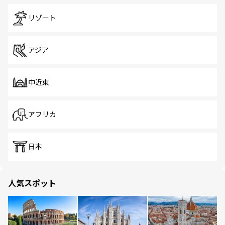
リゾート
アジア
中近東
アフリカ
日本
人気スポット