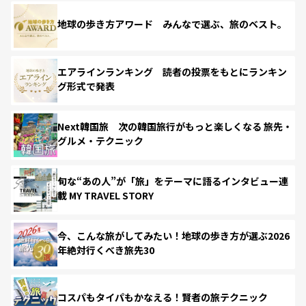
地球の歩き方アワード みんなで選ぶ、旅のベスト。
エアラインランキング 読者の投票をもとにランキン
グ形式で発表
Next韓国旅 次の韓国旅行がもっと楽しくなる 旅先・
グルメ・テクニック
旬な“あの人”が「旅」をテーマに語るインタビュー連
載 MY TRAVEL STORY
今、こんな旅がしてみたい！地球の歩き方が選ぶ2026
年絶対行くべき旅先30
コスパもタイパもかなえる！賢者の旅テクニック