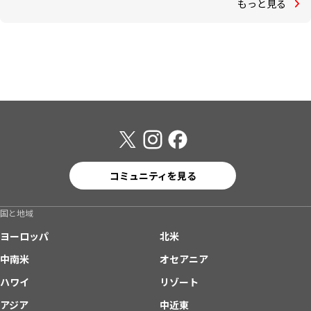
もっと見る
コミュニティを見る
国と地域
ヨーロッパ
北米
中南米
オセアニア
ハワイ
リゾート
アジア
中近東