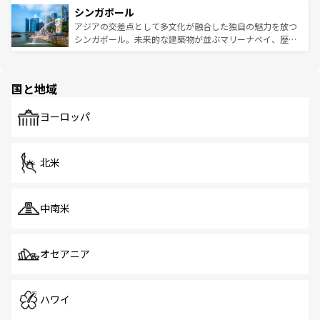
参照してほしい。
シンガポール
激する。気候は一年中温暖で、どの季節にも異なる楽しみ
み、どこを訪れても感動するはず。観光スポットが密集し
が待っている。親しみやすいタイの人々、仏教を中心とし
ており、効率よく見どころを回れるのも魅力。息をのむよ
アジアの交差点として多文化が融合した独自の魅力を放つ
た文化、そして多様な観光資源が、訪れる旅人を魅了し続
うな絶景から文化的な体験まで、香港を存分に楽しみ尽く
シンガポール。未来的な建築物が並ぶマリーナベイ、歴史
ける。 なお、新着のタイ情報は
コンテンツ一覧
を参照して
そう。 なお、新着の香港情報は
コンテンツ一覧
を参照して
と伝統を感じられるエスニックタウン、多数の緑豊かな公
ほしい。
ほしい。
園や自然保護区など、自然が調和した近代的な景観と文化
の多様性あふれるカラフルな町は、どこを歩いても新しい
国と地域
発見がある。さらに、治安のよさや充実した公共交通機関
も、旅行者にとっては魅力的なポイント。グルメも豊富
で、ホーカーズは地元の風情を楽しめる外せないスポット
ヨーロッパ
だ。訪れる人を飽きさせないシンガポールで、多様な魅力
を体感しよう。 なお、新着のシンガポール情報は
コンテン
ツ一覧
を参照してほしい。
北米
中南米
オセアニア
ハワイ