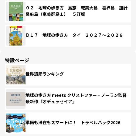
０２ 地球の歩き方 島旅 奄美大島 喜界島 加計
呂麻島（奄美群島１） ５訂版
Ｄ１７ 地球の歩き方 タイ ２０２７～２０２８
特設ページ
世界遺産ランキング
地球の歩き方 meets クリストファー・ノーラン監督
最新作『オデュッセイア』
準備も滞在もスマートに！ トラベルハック2026