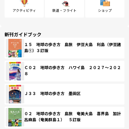
アクティビティ
鉄道・フライト
ショップ
新刊ガイドブック
１５ 地球の歩き方 島旅 伊豆大島 利島（伊豆諸
島①）３訂版
Ｃ０２ 地球の歩き方 ハワイ島 ２０２７～２０２
８
Ｊ３３ 地球の歩き方 墨田区
０２ 地球の歩き方 島旅 奄美大島 喜界島 加計
呂麻島（奄美群島１） ５訂版