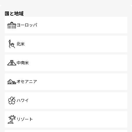
ほしい。
ほしい。
園や自然保護区など、自然が調和した近代的な景観と文化
の多様性あふれるカラフルな町は、どこを歩いても新しい
国と地域
発見がある。さらに、治安のよさや充実した公共交通機関
も、旅行者にとっては魅力的なポイント。グルメも豊富
で、ホーカーズは地元の風情を楽しめる外せないスポット
ヨーロッパ
だ。訪れる人を飽きさせないシンガポールで、多様な魅力
を体感しよう。 なお、新着のシンガポール情報は
コンテン
ツ一覧
を参照してほしい。
北米
中南米
オセアニア
ハワイ
リゾート