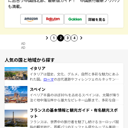
に出合う中国西北部、最新版ガイド！ 中国旅行最新ノウハウ
も満載。
詳細を見る
1
2
3
4
AD
AD
人気の国と地域から探す
イタリア
イタリアは歴史、文化、グルメ、自然と多彩な魅力にあふ
れた国。
ローマ
の古代遺跡やフィレンツェのルネッサンス
美術、ヴェネツィアの運河など、歴史あるスポットはもち
スペイン
ろん、トスカーナの美しい田園風景やアマルフィ海岸の絶
景など、自然景観も見逃せない。観光の合間には、本場の
イベリア半島のほぼ80％を占めるスペインは、太陽が降り
ピザやパスタなど、絶品のイタリア料理を堪能することも
注ぐ地中海沿岸から雄大なピレネー山脈まで、多彩な自然
できる。朝目覚めてから夜眠るまで、すべての瞬間を楽し
と文化が詰まったヨーロッパ屈指の旅行先だ。多様な地域
フランスの基本情報と観光ガイド・有名観光スポ
ませてくれるイタリアで、忘れられない旅をしてみよう！
文化が根付くこの国では、情熱的なフラメンコ、熱気あふ
なお、新着のイタリア情報は
コンテンツ一覧
を参照してほ
れる闘牛、そして美味しいタパスが生活の一部となってい
ット
しい。
る。首都マドリードの洗練された雰囲気や、バルセロナの
フランスは、世界中の旅行者を魅了し続けるヨーロッパ屈
アートに溢れた街角から、地方では古代ローマ遺跡や中世
指の観光地だ。首都パリのエッフェル塔やルーブル美術館