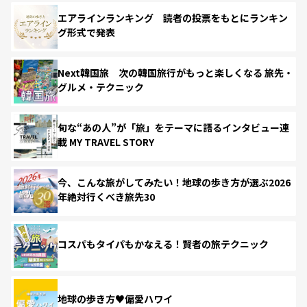
エアラインランキング 読者の投票をもとにランキン
グ形式で発表
Next韓国旅 次の韓国旅行がもっと楽しくなる 旅先・
グルメ・テクニック
旬な“あの人”が「旅」をテーマに語るインタビュー連
載 MY TRAVEL STORY
今、こんな旅がしてみたい！地球の歩き方が選ぶ2026
年絶対行くべき旅先30
コスパもタイパもかなえる！賢者の旅テクニック
地球の歩き方♥偏愛ハワイ