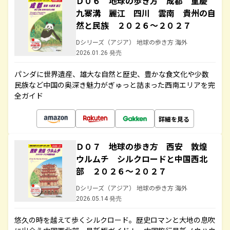
Ｄ０６ 地球の歩き方 成都 重慶
九寨溝 麗江 四川 雲南 貴州の自
然と民族 ２０２６～２０２７
Dシリーズ（アジア） 地球の歩き方 海外
2026.01.26 発売
パンダに世界遺産、雄大な自然と歴史、豊かな食文化や少数
民族など中国の奥深き魅力がぎゅっと詰まった西南エリアを完
全ガイド
詳細を見る
Ｄ０７ 地球の歩き方 西安 敦煌
ウルムチ シルクロードと中国西北
部 ２０２６～２０２７
Dシリーズ（アジア） 地球の歩き方 海外
2026.05.14 発売
悠久の時を越えて歩くシルクロード。歴史ロマンと大地の息吹