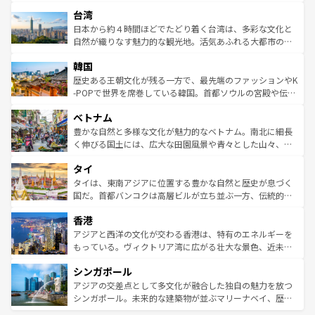
るだろう。車でのロードトリップや列車の旅も、アメリカ
文化や歴史が息づいている。「アロハスピリット」と呼ば
ストラリア東海岸北部に広がる大サンゴ礁地帯グレートバ
ならではの贅沢な旅のスタイルだ。 なお、新着のアメリカ
台湾
れるおもてなしの心で訪れる人々を迎えてくれるハワイの
リアリーフや大陸中央部にそびえるウルル（エアーズロッ
情報は
コンテンツ一覧
を参照してほしい。
人々、おいしいローカルフードやハワイアンミュージッ
ク）、タスマニアの美しい原生林やケアンズの熱帯雨林な
日本から約４時間ほどでたどり着く台湾は、多彩な文化と
ク、伝統的なフラダンスなど、すべてがハワイの魅力を彩
ど、見どころがたくさん。また、カフェやワイン、オージ
自然が織りなす魅力的な観光地。活気あふれる大都市の台
っている。訪れるたびに新しい発見と感動が待っているハ
ービーフなどの食文化も豊かで、美味しいものであふれて
北やノスタルジックな町並みが人気な九份（ジォウフェ
ワイを、存分に味わってほしい。 なお、新着のハワイ情報
韓国
いる。アクティビティも充実しており、サーフィンやダイ
ン）、静ひつな山岳地帯である台湾東部など、都市の喧騒
は
コンテンツ一覧
を参照してほしい。
ビング、ハイキングなど、アウトドア好きにはたまらな
と山間の静けさが共存しており、訪れる人に新しい発見と
歴史ある王朝文化が残る一方で、最先端のファッションやK
い。オーストラリアの多彩な魅力を存分に味わいつくそ
驚きをもたらしてくれる。また、奥深い台湾の食文化も魅
-POPで世界を席巻している韓国。首都ソウルの宮殿や伝統
う。 なお、新着のオーストラリア情報は
コンテンツ一覧
を
力で、夜市などの屋台グルメから高級料理、ヘルシーで美
家屋が並ぶエリアでは韓国の歴史と文化に浸ることがで
参照してほしい。
ベトナム
容にもいいと評判のスイーツなど、バラエティ豊かな料理
き、地方に足を延ばせば四季折々の自然美を楽しむことが
が味わえる。 なお、新着の台湾情報は
コンテンツ一覧
を参
できる。そして、キムチや焼肉、絶品のストリートフード
豊かな自然と多様な文化が魅力的なベトナム。南北に細長
照してほしい。
まで、さまざまな韓国料理が待っている。夜には、韓国な
く伸びる国土には、広大な田園風景や青々とした山々、世
らではのナイトライフも堪能できる。あたたかいホスピタ
界遺産に登録された壮大な自然景観が点在し、都市部では
タイ
リティに包まれながら、韓国の多彩な魅力を心ゆくまで味
急速な発展と共に伝統が息づく。ハノイの古い町並みやホ
わってみてほしい。 なお、新着の韓国情報は
コンテンツ一
ーチミン市のフランス統治時代の建物も、独特の雰囲気を
タイは、東南アジアに位置する豊かな自然と歴史が息づく
覧
を参照してほしい。
醸し出している。また、バラエティの豊かさとおいしさで
国だ。首都バンコクは高層ビルが立ち並ぶ一方、伝統的な
世界中の食通を魅了してやまないベトナム料理も魅力のひ
寺院や市場がいたるところに点在し、古きよき文化と現代
香港
とつ。フォーやバインミー、ベトナムコーヒーなどは、ぜ
の活気が交差している。北部ではチェンマイなどの山岳地
ひ現地で味わいたい。どの地域を訪れてもあたたかい人々
帯で自然と触れ合い、南部ではプーケットやクラビの美し
アジアと西洋の文化が交わる香港は、特有のエネルギーを
が旅行者を迎えてくれるので、きっと忘れられない旅にな
いビーチでリゾート気分を楽しむことができる。タイ料理
もっている。ヴィクトリア湾に広がる壮大な景色、近未来
るはずだ。 なお、新着のベトナム情報は
コンテンツ一覧
を
は世界的に有名で、屋台から高級レストランまで味覚を刺
的なアートスポット、そして歴史と現代が融合した町並
参照してほしい。
シンガポール
激する。気候は一年中温暖で、どの季節にも異なる楽しみ
み、どこを訪れても感動するはず。観光スポットが密集し
が待っている。親しみやすいタイの人々、仏教を中心とし
ており、効率よく見どころを回れるのも魅力。息をのむよ
アジアの交差点として多文化が融合した独自の魅力を放つ
た文化、そして多様な観光資源が、訪れる旅人を魅了し続
うな絶景から文化的な体験まで、香港を存分に楽しみ尽く
シンガポール。未来的な建築物が並ぶマリーナベイ、歴史
ける。 なお、新着のタイ情報は
コンテンツ一覧
を参照して
そう。 なお、新着の香港情報は
コンテンツ一覧
を参照して
と伝統を感じられるエスニックタウン、多数の緑豊かな公