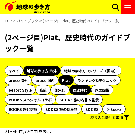
TOP
ガイドブック
(2ページ目)Plat、歴史時代のガイドブック一覧
(2ページ目)Plat、歴史時代のガイドブ
ック一覧
すべて
地球の歩き方 海外
地球の歩き方 Jシリーズ（国内）
aruco 海外
aruco 国内
Plat
ランキング&テクニック
Resort Style
島旅
御朱印
歴史時代
旅の図鑑
BOOKS スペシャルコラボ
BOOKS 旅の名言＆絶景
BOOKS 旅と健康
BOOKS 旅の読み物
BOOKS
D-Books
絞り込み条件を追加
21〜40件/72件中 を表示