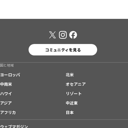
コミュニティを見る
国と地域
ヨーロッパ
北米
中南米
オセアニア
ハワイ
リゾート
アジア
中近東
アフリカ
日本
ウェブマガジン