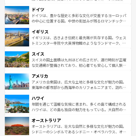
の城塞都市、穏やかなビーチリゾートまで多彩な表情を見
といった象徴的なスポットから、田舎町の古風な美しさま
せる。地方によって風土や気候が異なるスペインはその個
ドイツ
で、幅広い魅力が詰まっている。華麗な宮殿、歴史的な大
性で訪れる人を魅了する。 なお、新着のスペイン情報は
コ
聖堂、美しいビーチ、そして豊かな自然が、訪れる者を心
ドイツは、豊かな歴史と多彩な文化が交差するヨーロッパ
ンテンツ一覧
を参照してほしい。
から魅了する。また、フランスは美食の国としても知ら
の中心に位置する国。中世の街並みが残るロマンチック街
れ、フランス料理はユネスコ無形文化遺産にも登録されて
道から、未来を先取りするようなモダンな都市まで多様な
イギリス
いる。シャンパンの発祥地であるランス、プロヴァンスの
顔を持つこの国は、どこを歩いても飽きることがない。ベ
香り高いラベンダー畑など、多彩な楽しみ方が可能だ。さ
ルリンの文化的活気、バイエルン州のアルプスの絶景、そ
イギリスは、古きよき伝統と最先端が共存する国。ウェス
らに、パリ以外の地域にも魅力が溢れており、どの街角に
してライン川沿いのワイン畑といった風景は必見。ビール
トミンスター寺院や大英博物館のようなランドマーク、歴
も豊かな歴史と文化が息づいている。パリ以外の個性あふ
とソーセージを味わいながら地元の人と過ごす楽しい時間
史ある大学都市、美しい丘陵地帯や牧歌的な風景など、エ
れる地方に足を運ぶとそれぞれで全く異なる文化を体験で
スイス
は、お酒好きな人にはぜひ体験してほしい。 なお、新着の
リアごとに異なる魅力がある。また、優雅なアフタヌーン
きるだろう。 なお、新着のフランス情報は
コンテンツ一覧
ドイツ情報は
コンテンツ一覧
を参照してほしい。
ティー、ビール好きにはたまらない英国パブ、サッカー観
スイスの国土面積は九州ほどの広さだが、運行時刻が正確
を参照してほしい。
戦など、本場だからこそできる体験も豊富。イギリスを旅
な交通網が整備されており、初心者でも安心して個人旅行
して楽しみつくそう。 なお、新着のイギリス情報は
コンテ
を楽しめる。日本同様に時刻表どおりの旅が可能だ。中世
アメリカ
ンツ一覧
を参照してほしい。
の建物がそのまま残る町や、スイスならではのユニークな
博物館もあり、アルプス観光だけでなく町歩きも満喫する
アメリカ合衆国は、広大な土地と多様な文化が魅力の国。
ことができる。国民の所得が高いため物価も高いが、旅行
東海岸の都市部から西海岸のカリフォルニアまで、訪れる
者向けの交通パス提供のサービスもあり、うまく活用すれ
場所ごとに異なる風景と体験が待っている。ニューヨーク
ハワイ
ば市内交通費無料で観光を楽しむこともできる。 なお、新
のような巨大都市は、観光、ショッピング、エンターテイ
着のスイス情報は
コンテンツ一覧
を参照してほしい。
ンメントが詰まった刺激的なスポットだ。一方、アメリカ
年間を通じて温暖な気候に恵まれ、多くの島で構成される
西部には大自然が広がり、グランドキャニオンやイエロー
ハワイは、どの島も独自の魅力をもっている。大自然の神
ストーン国立公園といった絶景が堪能できる。さらに、南
秘を感じたいなら、火山が生み出した壮大な景観を誇るハ
オーストラリア
部のニューオーリンズでは、音楽と美食が融合した独特の
ワイ島は見逃せない。また、定番の観光地といえばオアフ
文化が魅力。旅行者はアメリカの各地域で異なる魅力を楽
島だが、静かな自然を求めるならマウイ島やカウアイ島が
オーストラリアは、壮大な自然と多様な文化が魅力の国。
しみながら、その多様性と豊かな歴史を感じることができ
おすすめ。エメラルドグリーンに輝く海をはじめ、豊かな
シドニーのシンボルであるシドニー・オペラハウス、オー