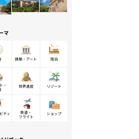
ーマ
食
建築・アート
宿泊
ト・
世界遺産
リゾート
戦
鉄道・
ビティ
ショップ
フライト