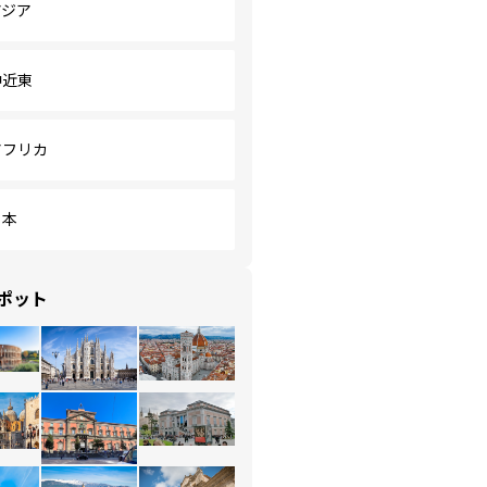
アジア
中近東
アフリカ
日本
ポット