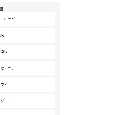
域
ヨーロッパ
北米
中南米
オセアニア
ハワイ
リゾート