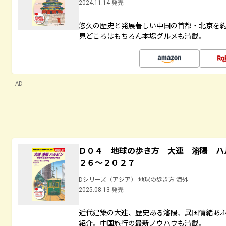
2024.11.14 発売
悠久の歴史と発展著しい中国の首都・北京を
見どころはもちろん本場グルメも満載。
AD
Ｄ０４ 地球の歩き方 大連 瀋陽 ハ
２６～２０２７
Dシリーズ（アジア） 地球の歩き方 海外
2025.08.13 発売
近代建築の大連、歴史ある瀋陽、異国情緒あ
紹介。中国旅行の最新ノウハウも満載。