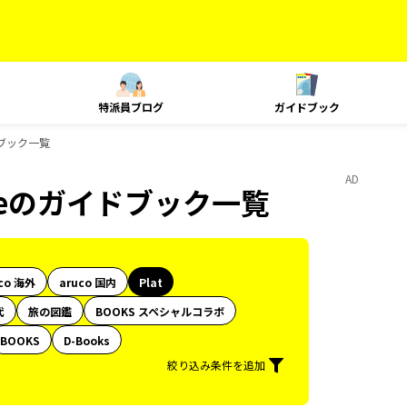
特派員ブログ
ガイドブック
イドブック一覧
AD
Styleのガイドブック一覧
co 海外
aruco 国内
Plat
代
旅の図鑑
BOOKS スペシャルコラボ
BOOKS
D-Books
絞り込み条件を追加