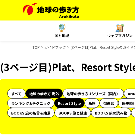
国と地域
ウェブマガジン
TOP
ガイドブック
(3ページ目)Plat、Resort Styleのガ
(3ページ目)Plat、Resort 
すべて
地球の歩き方 海外
地球の歩き方 Jシリーズ（国内）
aru
ランキング&テクニック
Resort Style
島旅
御朱印
歴史時
BOOKS 旅の名言＆絶景
BOOKS 旅と健康
BOOKS 旅の読み物