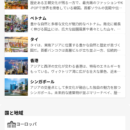
は
コンテンツ一覧
を参照してほしい。
ビング、ハイキングなど、アウトドア好きにはたまらな
と山間の静けさが共存しており、訪れる人に新しい発見と
歴史ある王朝文化が残る一方で、最先端のファッションやK
い。オーストラリアの多彩な魅力を存分に味わいつくそ
驚きをもたらしてくれる。また、奥深い台湾の食文化も魅
-POPで世界を席巻している韓国。首都ソウルの宮殿や伝統
う。 なお、新着のオーストラリア情報は
コンテンツ一覧
を
力で、夜市などの屋台グルメから高級料理、ヘルシーで美
家屋が並ぶエリアでは韓国の歴史と文化に浸ることがで
参照してほしい。
ベトナム
容にもいいと評判のスイーツなど、バラエティ豊かな料理
き、地方に足を延ばせば四季折々の自然美を楽しむことが
が味わえる。 なお、新着の台湾情報は
コンテンツ一覧
を参
できる。そして、キムチや焼肉、絶品のストリートフード
豊かな自然と多様な文化が魅力的なベトナム。南北に細長
照してほしい。
まで、さまざまな韓国料理が待っている。夜には、韓国な
く伸びる国土には、広大な田園風景や青々とした山々、世
らではのナイトライフも堪能できる。あたたかいホスピタ
界遺産に登録された壮大な自然景観が点在し、都市部では
タイ
リティに包まれながら、韓国の多彩な魅力を心ゆくまで味
急速な発展と共に伝統が息づく。ハノイの古い町並みやホ
わってみてほしい。 なお、新着の韓国情報は
コンテンツ一
ーチミン市のフランス統治時代の建物も、独特の雰囲気を
タイは、東南アジアに位置する豊かな自然と歴史が息づく
覧
を参照してほしい。
醸し出している。また、バラエティの豊かさとおいしさで
国だ。首都バンコクは高層ビルが立ち並ぶ一方、伝統的な
世界中の食通を魅了してやまないベトナム料理も魅力のひ
寺院や市場がいたるところに点在し、古きよき文化と現代
香港
とつ。フォーやバインミー、ベトナムコーヒーなどは、ぜ
の活気が交差している。北部ではチェンマイなどの山岳地
ひ現地で味わいたい。どの地域を訪れてもあたたかい人々
帯で自然と触れ合い、南部ではプーケットやクラビの美し
アジアと西洋の文化が交わる香港は、特有のエネルギーを
が旅行者を迎えてくれるので、きっと忘れられない旅にな
いビーチでリゾート気分を楽しむことができる。タイ料理
もっている。ヴィクトリア湾に広がる壮大な景色、近未来
るはずだ。 なお、新着のベトナム情報は
コンテンツ一覧
を
は世界的に有名で、屋台から高級レストランまで味覚を刺
的なアートスポット、そして歴史と現代が融合した町並
参照してほしい。
シンガポール
激する。気候は一年中温暖で、どの季節にも異なる楽しみ
み、どこを訪れても感動するはず。観光スポットが密集し
が待っている。親しみやすいタイの人々、仏教を中心とし
ており、効率よく見どころを回れるのも魅力。息をのむよ
アジアの交差点として多文化が融合した独自の魅力を放つ
た文化、そして多様な観光資源が、訪れる旅人を魅了し続
うな絶景から文化的な体験まで、香港を存分に楽しみ尽く
シンガポール。未来的な建築物が並ぶマリーナベイ、歴史
ける。 なお、新着のタイ情報は
コンテンツ一覧
を参照して
そう。 なお、新着の香港情報は
コンテンツ一覧
を参照して
と伝統を感じられるエスニックタウン、多数の緑豊かな公
ほしい。
ほしい。
園や自然保護区など、自然が調和した近代的な景観と文化
の多様性あふれるカラフルな町は、どこを歩いても新しい
国と地域
発見がある。さらに、治安のよさや充実した公共交通機関
も、旅行者にとっては魅力的なポイント。グルメも豊富
で、ホーカーズは地元の風情を楽しめる外せないスポット
ヨーロッパ
だ。訪れる人を飽きさせないシンガポールで、多様な魅力