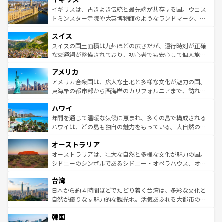
香り高いラベンダー畑など、多彩な楽しみ方が可能だ。さ
ルリンの文化的活気、バイエルン州のアルプスの絶景、そ
イギリスは、古きよき伝統と最先端が共存する国。ウェス
らに、パリ以外の地域にも魅力が溢れており、どの街角に
してライン川沿いのワイン畑といった風景は必見。ビール
トミンスター寺院や大英博物館のようなランドマーク、歴
も豊かな歴史と文化が息づいている。パリ以外の個性あふ
とソーセージを味わいながら地元の人と過ごす楽しい時間
史ある大学都市、美しい丘陵地帯や牧歌的な風景など、エ
れる地方に足を運ぶとそれぞれで全く異なる文化を体験で
スイス
は、お酒好きな人にはぜひ体験してほしい。 なお、新着の
リアごとに異なる魅力がある。また、優雅なアフタヌーン
きるだろう。 なお、新着のフランス情報は
コンテンツ一覧
ドイツ情報は
コンテンツ一覧
を参照してほしい。
ティー、ビール好きにはたまらない英国パブ、サッカー観
スイスの国土面積は九州ほどの広さだが、運行時刻が正確
を参照してほしい。
戦など、本場だからこそできる体験も豊富。イギリスを旅
な交通網が整備されており、初心者でも安心して個人旅行
して楽しみつくそう。 なお、新着のイギリス情報は
コンテ
を楽しめる。日本同様に時刻表どおりの旅が可能だ。中世
アメリカ
ンツ一覧
を参照してほしい。
の建物がそのまま残る町や、スイスならではのユニークな
博物館もあり、アルプス観光だけでなく町歩きも満喫する
アメリカ合衆国は、広大な土地と多様な文化が魅力の国。
ことができる。国民の所得が高いため物価も高いが、旅行
東海岸の都市部から西海岸のカリフォルニアまで、訪れる
者向けの交通パス提供のサービスもあり、うまく活用すれ
場所ごとに異なる風景と体験が待っている。ニューヨーク
ハワイ
ば市内交通費無料で観光を楽しむこともできる。 なお、新
のような巨大都市は、観光、ショッピング、エンターテイ
着のスイス情報は
コンテンツ一覧
を参照してほしい。
ンメントが詰まった刺激的なスポットだ。一方、アメリカ
年間を通じて温暖な気候に恵まれ、多くの島で構成される
西部には大自然が広がり、グランドキャニオンやイエロー
ハワイは、どの島も独自の魅力をもっている。大自然の神
ストーン国立公園といった絶景が堪能できる。さらに、南
秘を感じたいなら、火山が生み出した壮大な景観を誇るハ
オーストラリア
部のニューオーリンズでは、音楽と美食が融合した独特の
ワイ島は見逃せない。また、定番の観光地といえばオアフ
文化が魅力。旅行者はアメリカの各地域で異なる魅力を楽
島だが、静かな自然を求めるならマウイ島やカウアイ島が
オーストラリアは、壮大な自然と多様な文化が魅力の国。
しみながら、その多様性と豊かな歴史を感じることができ
おすすめ。エメラルドグリーンに輝く海をはじめ、豊かな
シドニーのシンボルであるシドニー・オペラハウス、オー
るだろう。車でのロードトリップや列車の旅も、アメリカ
文化や歴史が息づいている。「アロハスピリット」と呼ば
ストラリア東海岸北部に広がる大サンゴ礁地帯グレートバ
ならではの贅沢な旅のスタイルだ。 なお、新着のアメリカ
台湾
れるおもてなしの心で訪れる人々を迎えてくれるハワイの
リアリーフや大陸中央部にそびえるウルル（エアーズロッ
情報は
コンテンツ一覧
を参照してほしい。
人々、おいしいローカルフードやハワイアンミュージッ
ク）、タスマニアの美しい原生林やケアンズの熱帯雨林な
日本から約４時間ほどでたどり着く台湾は、多彩な文化と
ク、伝統的なフラダンスなど、すべてがハワイの魅力を彩
ど、見どころがたくさん。また、カフェやワイン、オージ
自然が織りなす魅力的な観光地。活気あふれる大都市の台
っている。訪れるたびに新しい発見と感動が待っているハ
ービーフなどの食文化も豊かで、美味しいものであふれて
北やノスタルジックな町並みが人気な九份（ジォウフェ
ワイを、存分に味わってほしい。 なお、新着のハワイ情報
韓国
いる。アクティビティも充実しており、サーフィンやダイ
ン）、静ひつな山岳地帯である台湾東部など、都市の喧騒