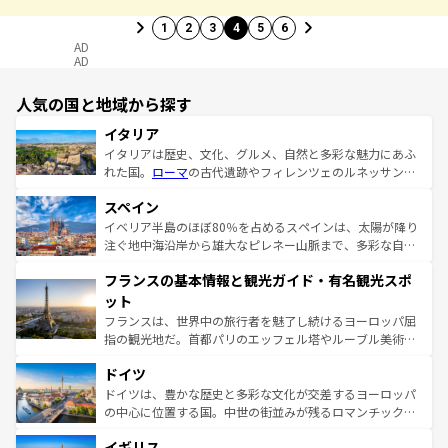
1
2
3
4
5
6
AD
AD
人気の国と地域から探す
イタリア
イタリアは歴史、文化、グルメ、自然と多彩な魅力にあふ
れた国。
ローマ
の古代遺跡やフィレンツェのルネッサンス
美術、ヴェネツィアの運河など、歴史あるスポットはもち
スペイン
ろん、トスカーナの美しい田園風景やアマルフィ海岸の絶
景など、自然景観も見逃せない。観光の合間には、本場の
イベリア半島のほぼ80％を占めるスペインは、太陽が降り
ピザやパスタなど、絶品のイタリア料理を堪能することも
注ぐ地中海沿岸から雄大なピレネー山脈まで、多彩な自然
できる。朝目覚めてから夜眠るまで、すべての瞬間を楽し
と文化が詰まったヨーロッパ屈指の旅行先だ。多様な地域
フランスの基本情報と観光ガイド・有名観光スポ
ませてくれるイタリアで、忘れられない旅をしてみよう！
文化が根付くこの国では、情熱的なフラメンコ、熱気あふ
なお、新着のイタリア情報は
コンテンツ一覧
を参照してほ
れる闘牛、そして美味しいタパスが生活の一部となってい
ット
しい。
る。首都マドリードの洗練された雰囲気や、バルセロナの
フランスは、世界中の旅行者を魅了し続けるヨーロッパ屈
アートに溢れた街角から、地方では古代ローマ遺跡や中世
指の観光地だ。首都パリのエッフェル塔やルーブル美術館
の城塞都市、穏やかなビーチリゾートまで多彩な表情を見
といった象徴的なスポットから、田舎町の古風な美しさま
せる。地方によって風土や気候が異なるスペインはその個
ドイツ
で、幅広い魅力が詰まっている。華麗な宮殿、歴史的な大
性で訪れる人を魅了する。 なお、新着のスペイン情報は
コ
聖堂、美しいビーチ、そして豊かな自然が、訪れる者を心
ドイツは、豊かな歴史と多彩な文化が交差するヨーロッパ
ンテンツ一覧
を参照してほしい。
から魅了する。また、フランスは美食の国としても知ら
の中心に位置する国。中世の街並みが残るロマンチック街
れ、フランス料理はユネスコ無形文化遺産にも登録されて
道から、未来を先取りするようなモダンな都市まで多様な
イギリス
いる。シャンパンの発祥地であるランス、プロヴァンスの
顔を持つこの国は、どこを歩いても飽きることがない。ベ