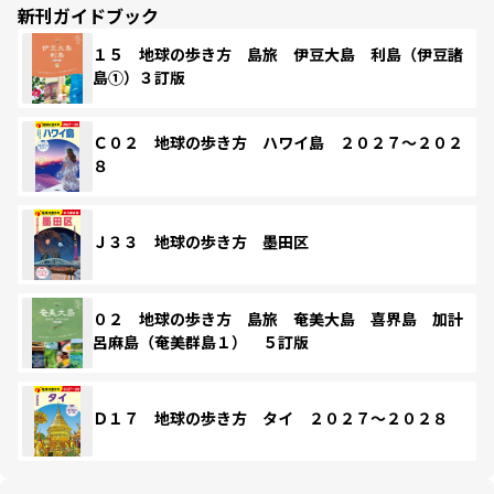
新刊ガイドブック
１５ 地球の歩き方 島旅 伊豆大島 利島（伊豆諸
島①）３訂版
Ｃ０２ 地球の歩き方 ハワイ島 ２０２７～２０２
８
Ｊ３３ 地球の歩き方 墨田区
０２ 地球の歩き方 島旅 奄美大島 喜界島 加計
呂麻島（奄美群島１） ５訂版
Ｄ１７ 地球の歩き方 タイ ２０２７～２０２８