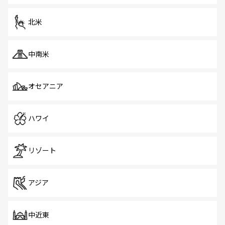
を体感しよう。 なお、新着のシンガポール情報は
コンテン
ツ一覧
を参照してほしい。
北米
中南米
オセアニア
ハワイ
リゾート
アジア
中近東