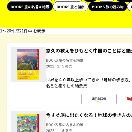
BOOKS 旅の名言＆絶景
BOOKS 旅と健康
BOOKS 旅の読み物
1〜20件/221件中 を表示
悠久の教えをひもとく中国のことばと絶
BOOKS 旅の名言＆絶景
2022.12.15 発売
世界を４０年以上歩いてきた「地球の歩き方
名言と癒やしの絶景集
今すぐ旅に出たくなる！地球の歩き方の
BOOKS 旅の名言＆絶景
2022.11.18 発売