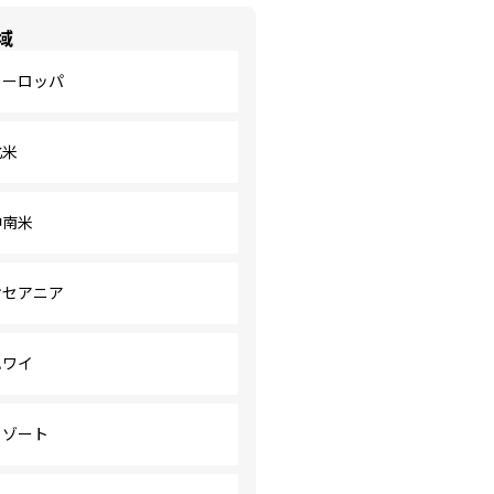
域
ヨーロッパ
北米
中南米
オセアニア
ハワイ
リゾート