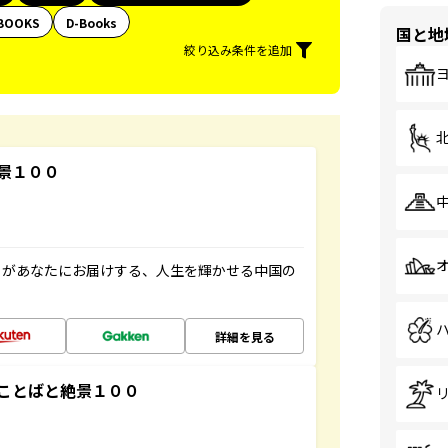
BOOKS
D-Books
国と地
絞り込み条件を追加
景１００
」があなたにお届けする、人生を輝かせる中国の
詳細を見る
ことばと絶景１００