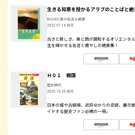
生きる知恵を授かるアラブのことばと絶
BOOKS 旅の名言＆絶景
2022.07.14 発売
古きと新しき、東と西が調和するオリエンタ
生を輝かせる名言と癒やしの絶景集！
Ｈ０１ 戦国
歴史時代
2025.10.23 発売
日本の城や古戦場、武将ゆかりの史跡、展示
イドする歴史ファン必携の一冊。