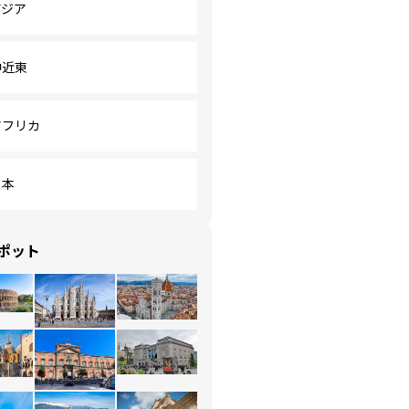
アジア
中近東
アフリカ
日本
ポット