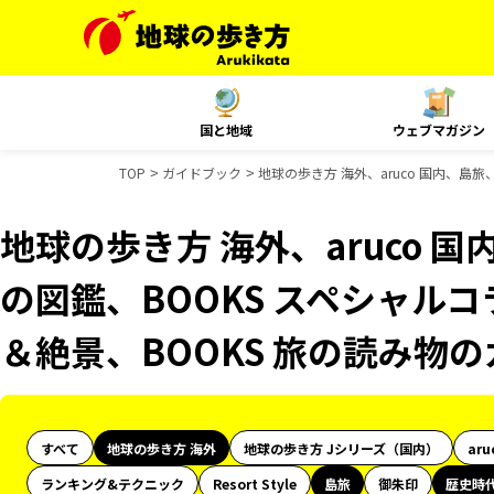
国と地域
ウェブマガジン
TOP
ガイドブック
地球の歩き方 海外、aruco 国内、島
地球の歩き方 海外、aruco 
の図鑑、BOOKS スペシャルコ
＆絶景、BOOKS 旅の読み物
すべて
地球の歩き方 海外
地球の歩き方 Jシリーズ（国内）
aru
ランキング&テクニック
Resort Style
島旅
御朱印
歴史時