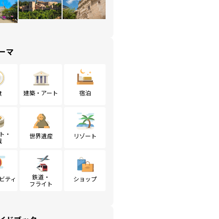
ーマ
食
建築・アート
宿泊
ト・
世界遺産
リゾート
戦
鉄道・
ビティ
ショップ
フライト