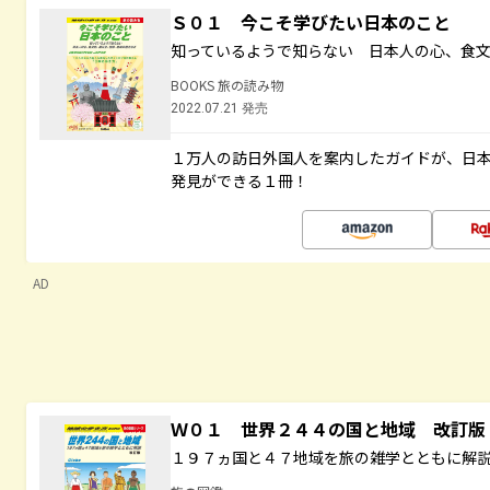
Ｓ０１ 今こそ学びたい日本のこと
知っているようで知らない 日本人の心、食
BOOKS 旅の読み物
2022.07.21 発売
１万人の訪日外国人を案内したガイドが、日
発見ができる１冊！
AD
Ｗ０１ 世界２４４の国と地域 改訂版
１９７ヵ国と４７地域を旅の雑学とともに解