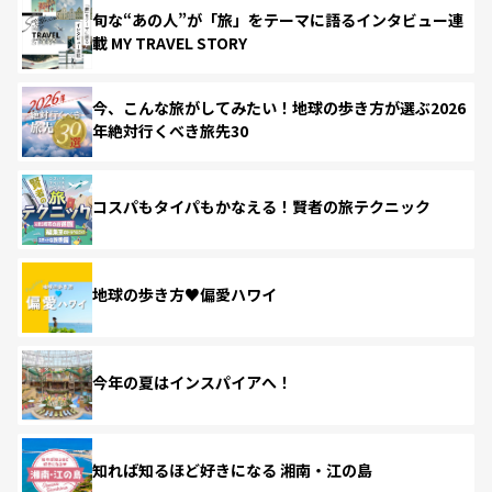
旬な“あの人”が「旅」をテーマに語るインタビュー連
載 MY TRAVEL STORY
今、こんな旅がしてみたい！地球の歩き方が選ぶ2026
年絶対行くべき旅先30
コスパもタイパもかなえる！賢者の旅テクニック
地球の歩き方♥偏愛ハワイ
今年の夏はインスパイアへ！
知れば知るほど好きになる 湘南・江の島