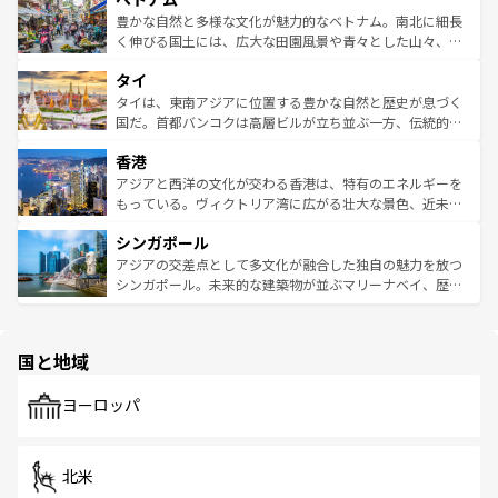
が味わえる。 なお、新着の台湾情報は
コンテンツ一覧
を参
できる。そして、キムチや焼肉、絶品のストリートフード
豊かな自然と多様な文化が魅力的なベトナム。南北に細長
照してほしい。
まで、さまざまな韓国料理が待っている。夜には、韓国な
く伸びる国土には、広大な田園風景や青々とした山々、世
らではのナイトライフも堪能できる。あたたかいホスピタ
界遺産に登録された壮大な自然景観が点在し、都市部では
タイ
リティに包まれながら、韓国の多彩な魅力を心ゆくまで味
急速な発展と共に伝統が息づく。ハノイの古い町並みやホ
わってみてほしい。 なお、新着の韓国情報は
コンテンツ一
ーチミン市のフランス統治時代の建物も、独特の雰囲気を
タイは、東南アジアに位置する豊かな自然と歴史が息づく
覧
を参照してほしい。
醸し出している。また、バラエティの豊かさとおいしさで
国だ。首都バンコクは高層ビルが立ち並ぶ一方、伝統的な
世界中の食通を魅了してやまないベトナム料理も魅力のひ
寺院や市場がいたるところに点在し、古きよき文化と現代
香港
とつ。フォーやバインミー、ベトナムコーヒーなどは、ぜ
の活気が交差している。北部ではチェンマイなどの山岳地
ひ現地で味わいたい。どの地域を訪れてもあたたかい人々
帯で自然と触れ合い、南部ではプーケットやクラビの美し
アジアと西洋の文化が交わる香港は、特有のエネルギーを
が旅行者を迎えてくれるので、きっと忘れられない旅にな
いビーチでリゾート気分を楽しむことができる。タイ料理
もっている。ヴィクトリア湾に広がる壮大な景色、近未来
るはずだ。 なお、新着のベトナム情報は
コンテンツ一覧
を
は世界的に有名で、屋台から高級レストランまで味覚を刺
的なアートスポット、そして歴史と現代が融合した町並
参照してほしい。
シンガポール
激する。気候は一年中温暖で、どの季節にも異なる楽しみ
み、どこを訪れても感動するはず。観光スポットが密集し
が待っている。親しみやすいタイの人々、仏教を中心とし
ており、効率よく見どころを回れるのも魅力。息をのむよ
アジアの交差点として多文化が融合した独自の魅力を放つ
た文化、そして多様な観光資源が、訪れる旅人を魅了し続
うな絶景から文化的な体験まで、香港を存分に楽しみ尽く
シンガポール。未来的な建築物が並ぶマリーナベイ、歴史
ける。 なお、新着のタイ情報は
コンテンツ一覧
を参照して
そう。 なお、新着の香港情報は
コンテンツ一覧
を参照して
と伝統を感じられるエスニックタウン、多数の緑豊かな公
ほしい。
ほしい。
園や自然保護区など、自然が調和した近代的な景観と文化
の多様性あふれるカラフルな町は、どこを歩いても新しい
国と地域
発見がある。さらに、治安のよさや充実した公共交通機関
も、旅行者にとっては魅力的なポイント。グルメも豊富
で、ホーカーズは地元の風情を楽しめる外せないスポット
ヨーロッパ
だ。訪れる人を飽きさせないシンガポールで、多様な魅力
を体感しよう。 なお、新着のシンガポール情報は
コンテン
ツ一覧
を参照してほしい。
北米