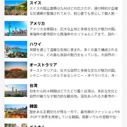
れる地方に足を運ぶとそれぞれで全く異なる文化を体験で
スイス
は、お酒好きな人にはぜひ体験してほしい。 なお、新着の
リアごとに異なる魅力がある。また、優雅なアフタヌーン
きるだろう。 なお、新着のフランス情報は
コンテンツ一覧
ドイツ情報は
コンテンツ一覧
を参照してほしい。
ティー、ビール好きにはたまらない英国パブ、サッカー観
スイスの国土面積は九州ほどの広さだが、運行時刻が正確
を参照してほしい。
戦など、本場だからこそできる体験も豊富。イギリスを旅
な交通網が整備されており、初心者でも安心して個人旅行
して楽しみつくそう。 なお、新着のイギリス情報は
コンテ
を楽しめる。日本同様に時刻表どおりの旅が可能だ。中世
アメリカ
ンツ一覧
を参照してほしい。
の建物がそのまま残る町や、スイスならではのユニークな
博物館もあり、アルプス観光だけでなく町歩きも満喫する
アメリカ合衆国は、広大な土地と多様な文化が魅力の国。
ことができる。国民の所得が高いため物価も高いが、旅行
東海岸の都市部から西海岸のカリフォルニアまで、訪れる
者向けの交通パス提供のサービスもあり、うまく活用すれ
場所ごとに異なる風景と体験が待っている。ニューヨーク
ハワイ
ば市内交通費無料で観光を楽しむこともできる。 なお、新
のような巨大都市は、観光、ショッピング、エンターテイ
着のスイス情報は
コンテンツ一覧
を参照してほしい。
ンメントが詰まった刺激的なスポットだ。一方、アメリカ
年間を通じて温暖な気候に恵まれ、多くの島で構成される
西部には大自然が広がり、グランドキャニオンやイエロー
ハワイは、どの島も独自の魅力をもっている。大自然の神
ストーン国立公園といった絶景が堪能できる。さらに、南
秘を感じたいなら、火山が生み出した壮大な景観を誇るハ
オーストラリア
部のニューオーリンズでは、音楽と美食が融合した独特の
ワイ島は見逃せない。また、定番の観光地といえばオアフ
文化が魅力。旅行者はアメリカの各地域で異なる魅力を楽
島だが、静かな自然を求めるならマウイ島やカウアイ島が
オーストラリアは、壮大な自然と多様な文化が魅力の国。
しみながら、その多様性と豊かな歴史を感じることができ
おすすめ。エメラルドグリーンに輝く海をはじめ、豊かな
シドニーのシンボルであるシドニー・オペラハウス、オー
るだろう。車でのロードトリップや列車の旅も、アメリカ
文化や歴史が息づいている。「アロハスピリット」と呼ば
ストラリア東海岸北部に広がる大サンゴ礁地帯グレートバ
ならではの贅沢な旅のスタイルだ。 なお、新着のアメリカ
台湾
れるおもてなしの心で訪れる人々を迎えてくれるハワイの
リアリーフや大陸中央部にそびえるウルル（エアーズロッ
情報は
コンテンツ一覧
を参照してほしい。
人々、おいしいローカルフードやハワイアンミュージッ
ク）、タスマニアの美しい原生林やケアンズの熱帯雨林な
日本から約４時間ほどでたどり着く台湾は、多彩な文化と
ク、伝統的なフラダンスなど、すべてがハワイの魅力を彩
ど、見どころがたくさん。また、カフェやワイン、オージ
自然が織りなす魅力的な観光地。活気あふれる大都市の台
っている。訪れるたびに新しい発見と感動が待っているハ
ービーフなどの食文化も豊かで、美味しいものであふれて
北やノスタルジックな町並みが人気な九份（ジォウフェ
ワイを、存分に味わってほしい。 なお、新着のハワイ情報
韓国
いる。アクティビティも充実しており、サーフィンやダイ
ン）、静ひつな山岳地帯である台湾東部など、都市の喧騒
は
コンテンツ一覧
を参照してほしい。
ビング、ハイキングなど、アウトドア好きにはたまらな
と山間の静けさが共存しており、訪れる人に新しい発見と
歴史ある王朝文化が残る一方で、最先端のファッションやK
い。オーストラリアの多彩な魅力を存分に味わいつくそ
驚きをもたらしてくれる。また、奥深い台湾の食文化も魅
-POPで世界を席巻している韓国。首都ソウルの宮殿や伝統
う。 なお、新着のオーストラリア情報は
コンテンツ一覧
を
力で、夜市などの屋台グルメから高級料理、ヘルシーで美
家屋が並ぶエリアでは韓国の歴史と文化に浸ることがで
参照してほしい。
ベトナム
容にもいいと評判のスイーツなど、バラエティ豊かな料理
き、地方に足を延ばせば四季折々の自然美を楽しむことが