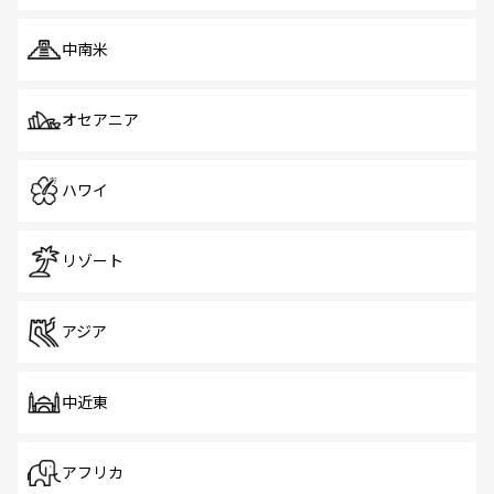
中南米
オセアニア
ハワイ
リゾート
アジア
中近東
アフリカ