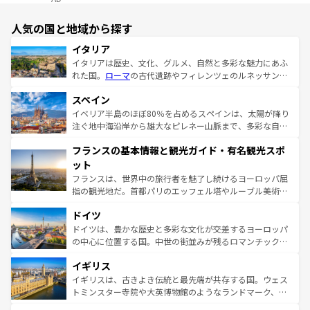
人気の国と地域から探す
イタリア
イタリアは歴史、文化、グルメ、自然と多彩な魅力にあふ
れた国。
ローマ
の古代遺跡やフィレンツェのルネッサンス
美術、ヴェネツィアの運河など、歴史あるスポットはもち
スペイン
ろん、トスカーナの美しい田園風景やアマルフィ海岸の絶
景など、自然景観も見逃せない。観光の合間には、本場の
イベリア半島のほぼ80％を占めるスペインは、太陽が降り
ピザやパスタなど、絶品のイタリア料理を堪能することも
注ぐ地中海沿岸から雄大なピレネー山脈まで、多彩な自然
できる。朝目覚めてから夜眠るまで、すべての瞬間を楽し
と文化が詰まったヨーロッパ屈指の旅行先だ。多様な地域
フランスの基本情報と観光ガイド・有名観光スポ
ませてくれるイタリアで、忘れられない旅をしてみよう！
文化が根付くこの国では、情熱的なフラメンコ、熱気あふ
なお、新着のイタリア情報は
コンテンツ一覧
を参照してほ
れる闘牛、そして美味しいタパスが生活の一部となってい
ット
しい。
る。首都マドリードの洗練された雰囲気や、バルセロナの
フランスは、世界中の旅行者を魅了し続けるヨーロッパ屈
アートに溢れた街角から、地方では古代ローマ遺跡や中世
指の観光地だ。首都パリのエッフェル塔やルーブル美術館
の城塞都市、穏やかなビーチリゾートまで多彩な表情を見
といった象徴的なスポットから、田舎町の古風な美しさま
せる。地方によって風土や気候が異なるスペインはその個
ドイツ
で、幅広い魅力が詰まっている。華麗な宮殿、歴史的な大
性で訪れる人を魅了する。 なお、新着のスペイン情報は
コ
聖堂、美しいビーチ、そして豊かな自然が、訪れる者を心
ドイツは、豊かな歴史と多彩な文化が交差するヨーロッパ
ンテンツ一覧
を参照してほしい。
から魅了する。また、フランスは美食の国としても知ら
の中心に位置する国。中世の街並みが残るロマンチック街
れ、フランス料理はユネスコ無形文化遺産にも登録されて
道から、未来を先取りするようなモダンな都市まで多様な
イギリス
いる。シャンパンの発祥地であるランス、プロヴァンスの
顔を持つこの国は、どこを歩いても飽きることがない。ベ
香り高いラベンダー畑など、多彩な楽しみ方が可能だ。さ
ルリンの文化的活気、バイエルン州のアルプスの絶景、そ
イギリスは、古きよき伝統と最先端が共存する国。ウェス
らに、パリ以外の地域にも魅力が溢れており、どの街角に
してライン川沿いのワイン畑といった風景は必見。ビール
トミンスター寺院や大英博物館のようなランドマーク、歴
も豊かな歴史と文化が息づいている。パリ以外の個性あふ
とソーセージを味わいながら地元の人と過ごす楽しい時間
史ある大学都市、美しい丘陵地帯や牧歌的な風景など、エ