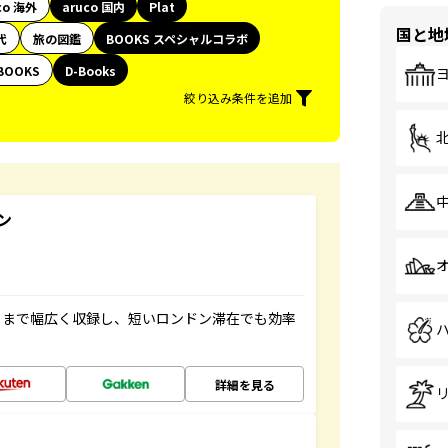
co 海外
aruco 国内
Plat
国と地
代
旅の図鑑
BOOKS スペシャルコラボ
BOOKS
D-Books
絞り込み条件を追加
ン
トまで幅広く収録し、短いロンドン滞在でも効率
詳細を見る