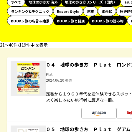
すべて
地球の歩き方 海外
地球の歩き方 Jシリーズ（国内）
aru
ランキング&テクニック
Resort Style
島旅
御朱印
歴史時
BOOKS 旅の名言＆絶景
BOOKS 旅と健康
BOOKS 旅の読み物
21〜40件/119件中 を表示
０４ 地球の歩き方 Ｐｌａｔ ロンド
Plat
2024.06.20 発売
定番から１９６０年代を追体験できるスポッ
よく楽しみたい旅行者に最適な一冊。
０５ 地球の歩き方 Ｐｌａｔ グアム