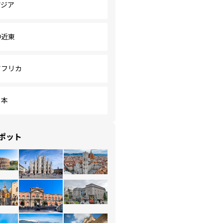
アジア
中近東
アフリカ
日本
ポット