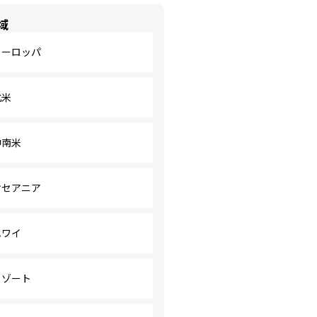
域
ヨーロッパ
北米
中南米
オセアニア
ハワイ
リゾート