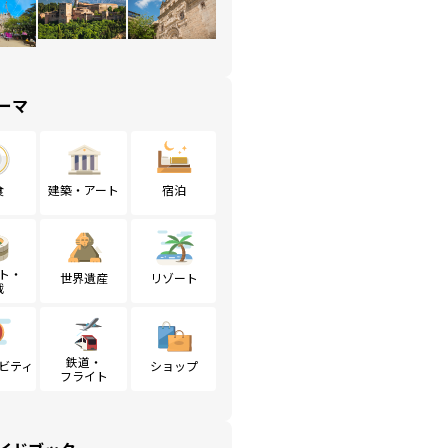
ーマ
食
建築・アート
宿泊
ト・
世界遺産
リゾート
戦
鉄道・
ビティ
ショップ
フライト