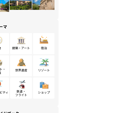
ーマ
食
建築・アート
宿泊
ト・
世界遺産
リゾート
戦
鉄道・
ビティ
ショップ
フライト