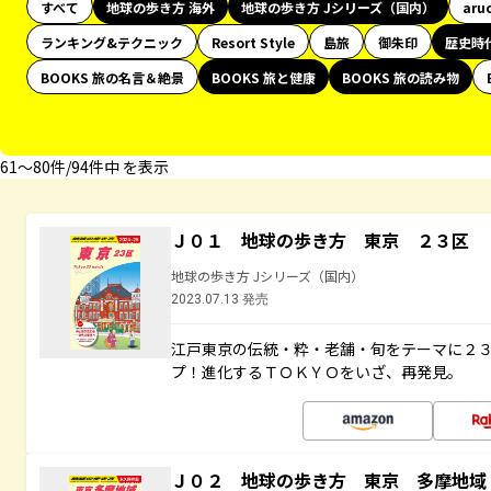
すべて
地球の歩き方 海外
地球の歩き方 Jシリーズ（国内）
aru
ランキング&テクニック
Resort Style
島旅
御朱印
歴史時
BOOKS 旅の名言＆絶景
BOOKS 旅と健康
BOOKS 旅の読み物
61〜80件/94件中 を表示
Ｊ０１ 地球の歩き方 東京 ２３区 
地球の歩き方 Jシリーズ（国内）
2023.07.13 発売
江戸東京の伝統・粋・老舗・旬をテーマに２
プ！進化するＴＯＫＹＯをいざ、再発見。
Ｊ０２ 地球の歩き方 東京 多摩地