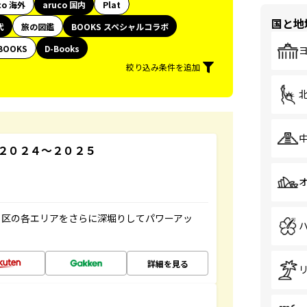
co 海外
aruco 国内
Plat
国と地
代
旅の図鑑
BOOKS スペシャルコラボ
BOOKS
D-Books
絞り込み条件を追加
２０２４～２０２５
３区の各エリアをさらに深堀りしてパワーアッ
詳細を見る
域