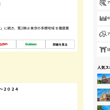
羅
」に続き、第2弾は 東京の多摩地域 を徹底案
詳細を見る
人気ス
～２０２４