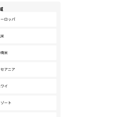
域
ヨーロッパ
北米
中南米
オセアニア
ハワイ
リゾート