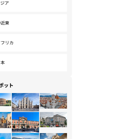
アジア
中近東
アフリカ
日本
ポット