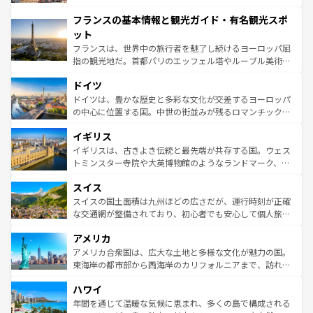
できる。朝目覚めてから夜眠るまで、すべての瞬間を楽し
と文化が詰まったヨーロッパ屈指の旅行先だ。多様な地域
フランスの基本情報と観光ガイド・有名観光スポ
ませてくれるイタリアで、忘れられない旅をしてみよう！
文化が根付くこの国では、情熱的なフラメンコ、熱気あふ
なお、新着のイタリア情報は
コンテンツ一覧
を参照してほ
れる闘牛、そして美味しいタパスが生活の一部となってい
ット
しい。
る。首都マドリードの洗練された雰囲気や、バルセロナの
フランスは、世界中の旅行者を魅了し続けるヨーロッパ屈
アートに溢れた街角から、地方では古代ローマ遺跡や中世
指の観光地だ。首都パリのエッフェル塔やルーブル美術館
の城塞都市、穏やかなビーチリゾートまで多彩な表情を見
といった象徴的なスポットから、田舎町の古風な美しさま
せる。地方によって風土や気候が異なるスペインはその個
ドイツ
で、幅広い魅力が詰まっている。華麗な宮殿、歴史的な大
性で訪れる人を魅了する。 なお、新着のスペイン情報は
コ
聖堂、美しいビーチ、そして豊かな自然が、訪れる者を心
ドイツは、豊かな歴史と多彩な文化が交差するヨーロッパ
ンテンツ一覧
を参照してほしい。
から魅了する。また、フランスは美食の国としても知ら
の中心に位置する国。中世の街並みが残るロマンチック街
れ、フランス料理はユネスコ無形文化遺産にも登録されて
道から、未来を先取りするようなモダンな都市まで多様な
イギリス
いる。シャンパンの発祥地であるランス、プロヴァンスの
顔を持つこの国は、どこを歩いても飽きることがない。ベ
香り高いラベンダー畑など、多彩な楽しみ方が可能だ。さ
ルリンの文化的活気、バイエルン州のアルプスの絶景、そ
イギリスは、古きよき伝統と最先端が共存する国。ウェス
らに、パリ以外の地域にも魅力が溢れており、どの街角に
してライン川沿いのワイン畑といった風景は必見。ビール
トミンスター寺院や大英博物館のようなランドマーク、歴
も豊かな歴史と文化が息づいている。パリ以外の個性あふ
とソーセージを味わいながら地元の人と過ごす楽しい時間
史ある大学都市、美しい丘陵地帯や牧歌的な風景など、エ
れる地方に足を運ぶとそれぞれで全く異なる文化を体験で
スイス
は、お酒好きな人にはぜひ体験してほしい。 なお、新着の
リアごとに異なる魅力がある。また、優雅なアフタヌーン
きるだろう。 なお、新着のフランス情報は
コンテンツ一覧
ドイツ情報は
コンテンツ一覧
を参照してほしい。
ティー、ビール好きにはたまらない英国パブ、サッカー観
スイスの国土面積は九州ほどの広さだが、運行時刻が正確
を参照してほしい。
戦など、本場だからこそできる体験も豊富。イギリスを旅
な交通網が整備されており、初心者でも安心して個人旅行
して楽しみつくそう。 なお、新着のイギリス情報は
コンテ
を楽しめる。日本同様に時刻表どおりの旅が可能だ。中世
アメリカ
ンツ一覧
を参照してほしい。
の建物がそのまま残る町や、スイスならではのユニークな
博物館もあり、アルプス観光だけでなく町歩きも満喫する
アメリカ合衆国は、広大な土地と多様な文化が魅力の国。
ことができる。国民の所得が高いため物価も高いが、旅行
東海岸の都市部から西海岸のカリフォルニアまで、訪れる
者向けの交通パス提供のサービスもあり、うまく活用すれ
場所ごとに異なる風景と体験が待っている。ニューヨーク
ハワイ
ば市内交通費無料で観光を楽しむこともできる。 なお、新
のような巨大都市は、観光、ショッピング、エンターテイ
着のスイス情報は
コンテンツ一覧
を参照してほしい。
ンメントが詰まった刺激的なスポットだ。一方、アメリカ
年間を通じて温暖な気候に恵まれ、多くの島で構成される