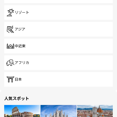
リゾート
アジア
中近東
アフリカ
日本
人気スポット