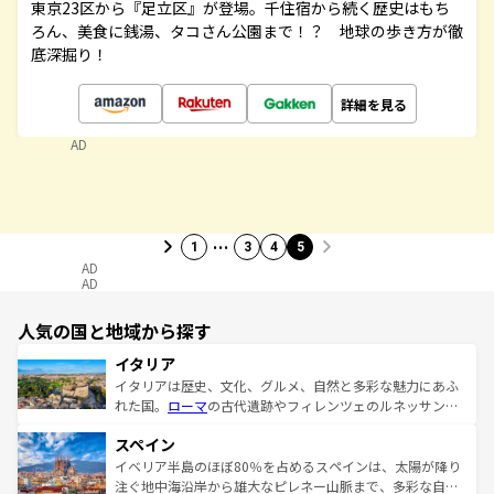
東京23区から『足立区』が登場。千住宿から続く歴史はもち
ろん、美食に銭湯、タコさん公園まで！？ 地球の歩き方が徹
底深掘り！
詳細を見る
AD
…
1
3
4
5
AD
AD
人気の国と地域から探す
イタリア
イタリアは歴史、文化、グルメ、自然と多彩な魅力にあふ
れた国。
ローマ
の古代遺跡やフィレンツェのルネッサンス
美術、ヴェネツィアの運河など、歴史あるスポットはもち
スペイン
ろん、トスカーナの美しい田園風景やアマルフィ海岸の絶
景など、自然景観も見逃せない。観光の合間には、本場の
イベリア半島のほぼ80％を占めるスペインは、太陽が降り
ピザやパスタなど、絶品のイタリア料理を堪能することも
注ぐ地中海沿岸から雄大なピレネー山脈まで、多彩な自然