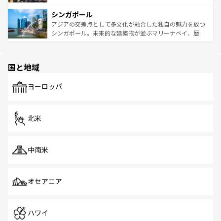
るはずだ。 なお、新着のベトナム情報は
コンテンツ一覧
を
は世界的に有名で、屋台から高級レストランまで味覚を刺
的なアートスポット、そして歴史と現代が融合した町並
参照してほしい。
シンガポール
激する。気候は一年中温暖で、どの季節にも異なる楽しみ
み、どこを訪れても感動するはず。観光スポットが密集し
が待っている。親しみやすいタイの人々、仏教を中心とし
ており、効率よく見どころを回れるのも魅力。息をのむよ
アジアの交差点として多文化が融合した独自の魅力を放つ
た文化、そして多様な観光資源が、訪れる旅人を魅了し続
うな絶景から文化的な体験まで、香港を存分に楽しみ尽く
シンガポール。未来的な建築物が並ぶマリーナベイ、歴史
ける。 なお、新着のタイ情報は
コンテンツ一覧
を参照して
そう。 なお、新着の香港情報は
コンテンツ一覧
を参照して
と伝統を感じられるエスニックタウン、多数の緑豊かな公
ほしい。
ほしい。
園や自然保護区など、自然が調和した近代的な景観と文化
の多様性あふれるカラフルな町は、どこを歩いても新しい
国と地域
発見がある。さらに、治安のよさや充実した公共交通機関
も、旅行者にとっては魅力的なポイント。グルメも豊富
で、ホーカーズは地元の風情を楽しめる外せないスポット
ヨーロッパ
だ。訪れる人を飽きさせないシンガポールで、多様な魅力
を体感しよう。 なお、新着のシンガポール情報は
コンテン
ツ一覧
を参照してほしい。
北米
中南米
オセアニア
ハワイ