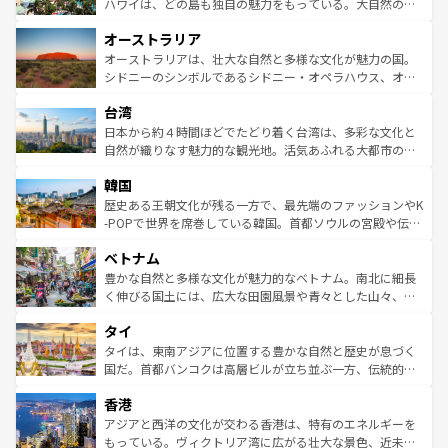
西部には大自然が広がり、グランドキャニオンやイエロー
ハワイは、どの島も独自の魅力をもっている。大自然の神
ストーン国立公園といった絶景が堪能できる。さらに、南
秘を感じたいなら、火山が生み出した壮大な景観を誇るハ
オーストラリア
部のニューオーリンズでは、音楽と美食が融合した独特の
ワイ島は見逃せない。また、定番の観光地といえばオアフ
文化が魅力。旅行者はアメリカの各地域で異なる魅力を楽
島だが、静かな自然を求めるならマウイ島やカウアイ島が
オーストラリアは、壮大な自然と多様な文化が魅力の国。
しみながら、その多様性と豊かな歴史を感じることができ
おすすめ。エメラルドグリーンに輝く海をはじめ、豊かな
シドニーのシンボルであるシドニー・オペラハウス、オー
るだろう。車でのロードトリップや列車の旅も、アメリカ
文化や歴史が息づいている。「アロハスピリット」と呼ば
ストラリア東海岸北部に広がる大サンゴ礁地帯グレートバ
ならではの贅沢な旅のスタイルだ。 なお、新着のアメリカ
台湾
れるおもてなしの心で訪れる人々を迎えてくれるハワイの
リアリーフや大陸中央部にそびえるウルル（エアーズロッ
情報は
コンテンツ一覧
を参照してほしい。
人々、おいしいローカルフードやハワイアンミュージッ
ク）、タスマニアの美しい原生林やケアンズの熱帯雨林な
日本から約４時間ほどでたどり着く台湾は、多彩な文化と
ク、伝統的なフラダンスなど、すべてがハワイの魅力を彩
ど、見どころがたくさん。また、カフェやワイン、オージ
自然が織りなす魅力的な観光地。活気あふれる大都市の台
っている。訪れるたびに新しい発見と感動が待っているハ
ービーフなどの食文化も豊かで、美味しいものであふれて
北やノスタルジックな町並みが人気な九份（ジォウフェ
ワイを、存分に味わってほしい。 なお、新着のハワイ情報
韓国
いる。アクティビティも充実しており、サーフィンやダイ
ン）、静ひつな山岳地帯である台湾東部など、都市の喧騒
は
コンテンツ一覧
を参照してほしい。
ビング、ハイキングなど、アウトドア好きにはたまらな
と山間の静けさが共存しており、訪れる人に新しい発見と
歴史ある王朝文化が残る一方で、最先端のファッションやK
い。オーストラリアの多彩な魅力を存分に味わいつくそ
驚きをもたらしてくれる。また、奥深い台湾の食文化も魅
-POPで世界を席巻している韓国。首都ソウルの宮殿や伝統
う。 なお、新着のオーストラリア情報は
コンテンツ一覧
を
力で、夜市などの屋台グルメから高級料理、ヘルシーで美
家屋が並ぶエリアでは韓国の歴史と文化に浸ることがで
参照してほしい。
ベトナム
容にもいいと評判のスイーツなど、バラエティ豊かな料理
き、地方に足を延ばせば四季折々の自然美を楽しむことが
が味わえる。 なお、新着の台湾情報は
コンテンツ一覧
を参
できる。そして、キムチや焼肉、絶品のストリートフード
豊かな自然と多様な文化が魅力的なベトナム。南北に細長
照してほしい。
まで、さまざまな韓国料理が待っている。夜には、韓国な
く伸びる国土には、広大な田園風景や青々とした山々、世
らではのナイトライフも堪能できる。あたたかいホスピタ
界遺産に登録された壮大な自然景観が点在し、都市部では
タイ
リティに包まれながら、韓国の多彩な魅力を心ゆくまで味
急速な発展と共に伝統が息づく。ハノイの古い町並みやホ
わってみてほしい。 なお、新着の韓国情報は
コンテンツ一
ーチミン市のフランス統治時代の建物も、独特の雰囲気を
タイは、東南アジアに位置する豊かな自然と歴史が息づく
覧
を参照してほしい。
醸し出している。また、バラエティの豊かさとおいしさで
国だ。首都バンコクは高層ビルが立ち並ぶ一方、伝統的な
世界中の食通を魅了してやまないベトナム料理も魅力のひ
寺院や市場がいたるところに点在し、古きよき文化と現代
香港
とつ。フォーやバインミー、ベトナムコーヒーなどは、ぜ
の活気が交差している。北部ではチェンマイなどの山岳地
ひ現地で味わいたい。どの地域を訪れてもあたたかい人々
帯で自然と触れ合い、南部ではプーケットやクラビの美し
アジアと西洋の文化が交わる香港は、特有のエネルギーを
が旅行者を迎えてくれるので、きっと忘れられない旅にな
いビーチでリゾート気分を楽しむことができる。タイ料理
もっている。ヴィクトリア湾に広がる壮大な景色、近未来