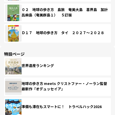
０２ 地球の歩き方 島旅 奄美大島 喜界島 加計
呂麻島（奄美群島１） ５訂版
Ｄ１７ 地球の歩き方 タイ ２０２７～２０２８
特設ページ
世界遺産ランキング
地球の歩き方 meets クリストファー・ノーラン監督
最新作『オデュッセイア』
準備も滞在もスマートに！ トラベルハック2026