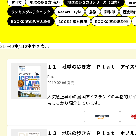
すべて
地球の歩き方 海外
地球の歩き方 Jシリーズ（国内）
aru
ランキング&テクニック
Resort Style
島旅
御朱印
歴史時
BOOKS 旅の名言＆絶景
BOOKS 旅と健康
BOOKS 旅の読み物
21〜40件/110件中 を表示
１１ 地球の歩き方 Ｐｌａｔ アイス
Plat
2019.02.06 発売
人気急上昇中の島国アイスランドの本格的ガ
もしっかり紹介しています。
１２ 地球の歩き方 Ｐｌａｔ ホノル