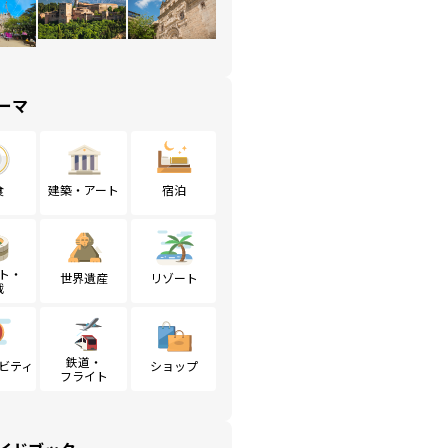
ーマ
食
建築・アート
宿泊
ト・
世界遺産
リゾート
戦
鉄道・
ビティ
ショップ
フライト