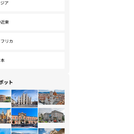
アジア
中近東
アフリカ
日本
ポット