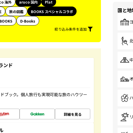
co 海外
aruco 国内
Plat
国と地
代
旅の図鑑
BOOKS スペシャルコラボ
BOOKS
D-Books
絞り込み条件を追加
ランド
イドブック。個人旅行も実現可能な旅のハウツー
詳細を見る
ル