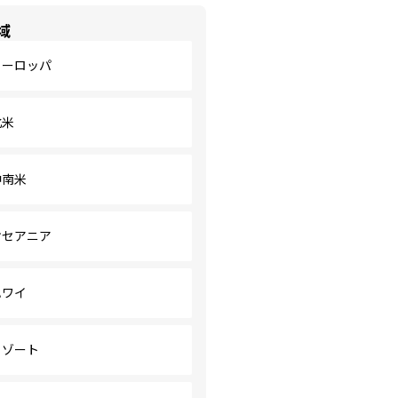
域
ヨーロッパ
北米
中南米
オセアニア
ハワイ
リゾート