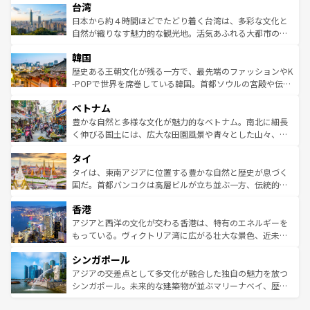
ならではの贅沢な旅のスタイルだ。 なお、新着のアメリカ
台湾
れるおもてなしの心で訪れる人々を迎えてくれるハワイの
リアリーフや大陸中央部にそびえるウルル（エアーズロッ
情報は
コンテンツ一覧
を参照してほしい。
人々、おいしいローカルフードやハワイアンミュージッ
ク）、タスマニアの美しい原生林やケアンズの熱帯雨林な
日本から約４時間ほどでたどり着く台湾は、多彩な文化と
ク、伝統的なフラダンスなど、すべてがハワイの魅力を彩
ど、見どころがたくさん。また、カフェやワイン、オージ
自然が織りなす魅力的な観光地。活気あふれる大都市の台
っている。訪れるたびに新しい発見と感動が待っているハ
ービーフなどの食文化も豊かで、美味しいものであふれて
北やノスタルジックな町並みが人気な九份（ジォウフェ
ワイを、存分に味わってほしい。 なお、新着のハワイ情報
韓国
いる。アクティビティも充実しており、サーフィンやダイ
ン）、静ひつな山岳地帯である台湾東部など、都市の喧騒
は
コンテンツ一覧
を参照してほしい。
ビング、ハイキングなど、アウトドア好きにはたまらな
と山間の静けさが共存しており、訪れる人に新しい発見と
歴史ある王朝文化が残る一方で、最先端のファッションやK
い。オーストラリアの多彩な魅力を存分に味わいつくそ
驚きをもたらしてくれる。また、奥深い台湾の食文化も魅
-POPで世界を席巻している韓国。首都ソウルの宮殿や伝統
う。 なお、新着のオーストラリア情報は
コンテンツ一覧
を
力で、夜市などの屋台グルメから高級料理、ヘルシーで美
家屋が並ぶエリアでは韓国の歴史と文化に浸ることがで
参照してほしい。
ベトナム
容にもいいと評判のスイーツなど、バラエティ豊かな料理
き、地方に足を延ばせば四季折々の自然美を楽しむことが
が味わえる。 なお、新着の台湾情報は
コンテンツ一覧
を参
できる。そして、キムチや焼肉、絶品のストリートフード
豊かな自然と多様な文化が魅力的なベトナム。南北に細長
照してほしい。
まで、さまざまな韓国料理が待っている。夜には、韓国な
く伸びる国土には、広大な田園風景や青々とした山々、世
らではのナイトライフも堪能できる。あたたかいホスピタ
界遺産に登録された壮大な自然景観が点在し、都市部では
タイ
リティに包まれながら、韓国の多彩な魅力を心ゆくまで味
急速な発展と共に伝統が息づく。ハノイの古い町並みやホ
わってみてほしい。 なお、新着の韓国情報は
コンテンツ一
ーチミン市のフランス統治時代の建物も、独特の雰囲気を
タイは、東南アジアに位置する豊かな自然と歴史が息づく
覧
を参照してほしい。
醸し出している。また、バラエティの豊かさとおいしさで
国だ。首都バンコクは高層ビルが立ち並ぶ一方、伝統的な
世界中の食通を魅了してやまないベトナム料理も魅力のひ
寺院や市場がいたるところに点在し、古きよき文化と現代
香港
とつ。フォーやバインミー、ベトナムコーヒーなどは、ぜ
の活気が交差している。北部ではチェンマイなどの山岳地
ひ現地で味わいたい。どの地域を訪れてもあたたかい人々
帯で自然と触れ合い、南部ではプーケットやクラビの美し
アジアと西洋の文化が交わる香港は、特有のエネルギーを
が旅行者を迎えてくれるので、きっと忘れられない旅にな
いビーチでリゾート気分を楽しむことができる。タイ料理
もっている。ヴィクトリア湾に広がる壮大な景色、近未来
るはずだ。 なお、新着のベトナム情報は
コンテンツ一覧
を
は世界的に有名で、屋台から高級レストランまで味覚を刺
的なアートスポット、そして歴史と現代が融合した町並
参照してほしい。
シンガポール
激する。気候は一年中温暖で、どの季節にも異なる楽しみ
み、どこを訪れても感動するはず。観光スポットが密集し
が待っている。親しみやすいタイの人々、仏教を中心とし
ており、効率よく見どころを回れるのも魅力。息をのむよ
アジアの交差点として多文化が融合した独自の魅力を放つ
た文化、そして多様な観光資源が、訪れる旅人を魅了し続
うな絶景から文化的な体験まで、香港を存分に楽しみ尽く
シンガポール。未来的な建築物が並ぶマリーナベイ、歴史
ける。 なお、新着のタイ情報は
コンテンツ一覧
を参照して
そう。 なお、新着の香港情報は
コンテンツ一覧
を参照して
と伝統を感じられるエスニックタウン、多数の緑豊かな公
ほしい。
ほしい。