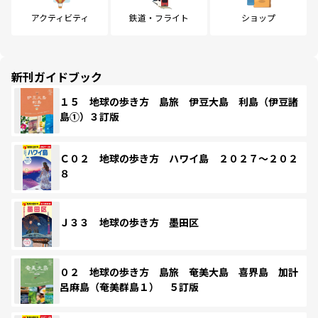
アクティビティ
鉄道・フライト
ショップ
新刊ガイドブック
１５ 地球の歩き方 島旅 伊豆大島 利島（伊豆諸
島①）３訂版
Ｃ０２ 地球の歩き方 ハワイ島 ２０２７～２０２
８
Ｊ３３ 地球の歩き方 墨田区
０２ 地球の歩き方 島旅 奄美大島 喜界島 加計
呂麻島（奄美群島１） ５訂版