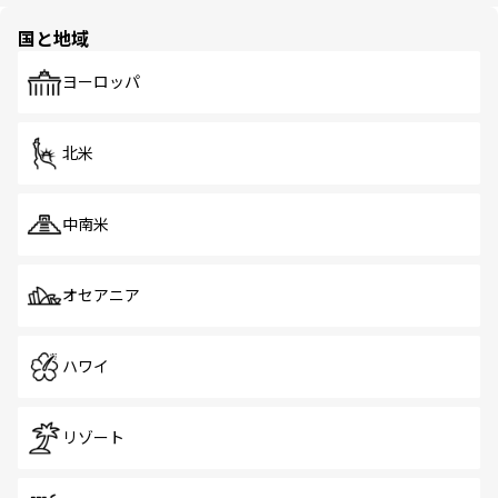
園や自然保護区など、自然が調和した近代的な景観と文化
の多様性あふれるカラフルな町は、どこを歩いても新しい
国と地域
発見がある。さらに、治安のよさや充実した公共交通機関
も、旅行者にとっては魅力的なポイント。グルメも豊富
で、ホーカーズは地元の風情を楽しめる外せないスポット
ヨーロッパ
だ。訪れる人を飽きさせないシンガポールで、多様な魅力
を体感しよう。 なお、新着のシンガポール情報は
コンテン
ツ一覧
を参照してほしい。
北米
中南米
オセアニア
ハワイ
リゾート