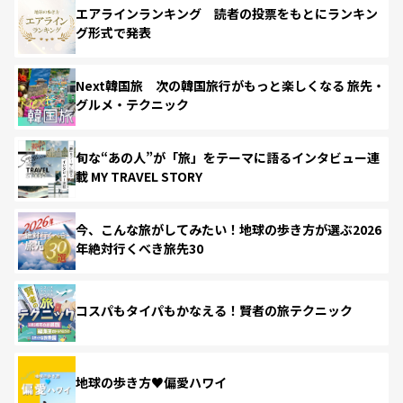
エアラインランキング 読者の投票をもとにランキン
グ形式で発表
Next韓国旅 次の韓国旅行がもっと楽しくなる 旅先・
グルメ・テクニック
旬な“あの人”が「旅」をテーマに語るインタビュー連
載 MY TRAVEL STORY
今、こんな旅がしてみたい！地球の歩き方が選ぶ2026
年絶対行くべき旅先30
コスパもタイパもかなえる！賢者の旅テクニック
地球の歩き方♥偏愛ハワイ