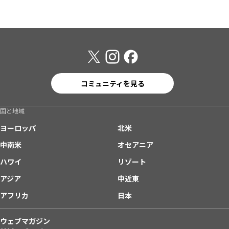
コミュニティを見る
国と地域
ヨーロッパ
北米
中南米
オセアニア
ハワイ
リゾート
アジア
中近東
アフリカ
日本
ウェブマガジン