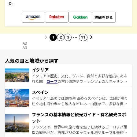
た
詳細を見る
…
1
2
3
11
AD
AD
人気の国と地域から探す
イタリア
イタリアは歴史、文化、グルメ、自然と多彩な魅力にあふ
れた国。
ローマ
の古代遺跡やフィレンツェのルネッサンス
美術、ヴェネツィアの運河など、歴史あるスポットはもち
スペイン
ろん、トスカーナの美しい田園風景やアマルフィ海岸の絶
景など、自然景観も見逃せない。観光の合間には、本場の
イベリア半島のほぼ80％を占めるスペインは、太陽が降り
ピザやパスタなど、絶品のイタリア料理を堪能することも
注ぐ地中海沿岸から雄大なピレネー山脈まで、多彩な自然
できる。朝目覚めてから夜眠るまで、すべての瞬間を楽し
と文化が詰まったヨーロッパ屈指の旅行先だ。多様な地域
フランスの基本情報と観光ガイド・有名観光スポ
ませてくれるイタリアで、忘れられない旅をしてみよう！
文化が根付くこの国では、情熱的なフラメンコ、熱気あふ
なお、新着のイタリア情報は
コンテンツ一覧
を参照してほ
れる闘牛、そして美味しいタパスが生活の一部となってい
ット
しい。
る。首都マドリードの洗練された雰囲気や、バルセロナの
フランスは、世界中の旅行者を魅了し続けるヨーロッパ屈
アートに溢れた街角から、地方では古代ローマ遺跡や中世
指の観光地だ。首都パリのエッフェル塔やルーブル美術館
の城塞都市、穏やかなビーチリゾートまで多彩な表情を見