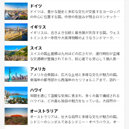
といった象徴的なスポットから、田舎町の古風な美しさま
せる。地方によって風土や気候が異なるスペインはその個
ドイツ
で、幅広い魅力が詰まっている。華麗な宮殿、歴史的な大
性で訪れる人を魅了する。 なお、新着のスペイン情報は
コ
聖堂、美しいビーチ、そして豊かな自然が、訪れる者を心
ドイツは、豊かな歴史と多彩な文化が交差するヨーロッパ
ンテンツ一覧
を参照してほしい。
から魅了する。また、フランスは美食の国としても知ら
の中心に位置する国。中世の街並みが残るロマンチック街
れ、フランス料理はユネスコ無形文化遺産にも登録されて
道から、未来を先取りするようなモダンな都市まで多様な
イギリス
いる。シャンパンの発祥地であるランス、プロヴァンスの
顔を持つこの国は、どこを歩いても飽きることがない。ベ
香り高いラベンダー畑など、多彩な楽しみ方が可能だ。さ
ルリンの文化的活気、バイエルン州のアルプスの絶景、そ
イギリスは、古きよき伝統と最先端が共存する国。ウェス
らに、パリ以外の地域にも魅力が溢れており、どの街角に
してライン川沿いのワイン畑といった風景は必見。ビール
トミンスター寺院や大英博物館のようなランドマーク、歴
も豊かな歴史と文化が息づいている。パリ以外の個性あふ
とソーセージを味わいながら地元の人と過ごす楽しい時間
史ある大学都市、美しい丘陵地帯や牧歌的な風景など、エ
れる地方に足を運ぶとそれぞれで全く異なる文化を体験で
スイス
は、お酒好きな人にはぜひ体験してほしい。 なお、新着の
リアごとに異なる魅力がある。また、優雅なアフタヌーン
きるだろう。 なお、新着のフランス情報は
コンテンツ一覧
ドイツ情報は
コンテンツ一覧
を参照してほしい。
ティー、ビール好きにはたまらない英国パブ、サッカー観
スイスの国土面積は九州ほどの広さだが、運行時刻が正確
を参照してほしい。
戦など、本場だからこそできる体験も豊富。イギリスを旅
な交通網が整備されており、初心者でも安心して個人旅行
して楽しみつくそう。 なお、新着のイギリス情報は
コンテ
を楽しめる。日本同様に時刻表どおりの旅が可能だ。中世
アメリカ
ンツ一覧
を参照してほしい。
の建物がそのまま残る町や、スイスならではのユニークな
博物館もあり、アルプス観光だけでなく町歩きも満喫する
アメリカ合衆国は、広大な土地と多様な文化が魅力の国。
ことができる。国民の所得が高いため物価も高いが、旅行
東海岸の都市部から西海岸のカリフォルニアまで、訪れる
者向けの交通パス提供のサービスもあり、うまく活用すれ
場所ごとに異なる風景と体験が待っている。ニューヨーク
ハワイ
ば市内交通費無料で観光を楽しむこともできる。 なお、新
のような巨大都市は、観光、ショッピング、エンターテイ
着のスイス情報は
コンテンツ一覧
を参照してほしい。
ンメントが詰まった刺激的なスポットだ。一方、アメリカ
年間を通じて温暖な気候に恵まれ、多くの島で構成される
西部には大自然が広がり、グランドキャニオンやイエロー
ハワイは、どの島も独自の魅力をもっている。大自然の神
ストーン国立公園といった絶景が堪能できる。さらに、南
秘を感じたいなら、火山が生み出した壮大な景観を誇るハ
オーストラリア
部のニューオーリンズでは、音楽と美食が融合した独特の
ワイ島は見逃せない。また、定番の観光地といえばオアフ
文化が魅力。旅行者はアメリカの各地域で異なる魅力を楽
島だが、静かな自然を求めるならマウイ島やカウアイ島が
オーストラリアは、壮大な自然と多様な文化が魅力の国。
しみながら、その多様性と豊かな歴史を感じることができ
おすすめ。エメラルドグリーンに輝く海をはじめ、豊かな
シドニーのシンボルであるシドニー・オペラハウス、オー
るだろう。車でのロードトリップや列車の旅も、アメリカ
文化や歴史が息づいている。「アロハスピリット」と呼ば
ストラリア東海岸北部に広がる大サンゴ礁地帯グレートバ